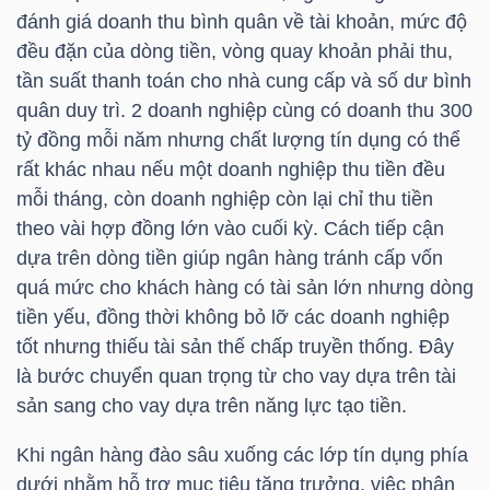
đánh giá doanh thu bình quân về tài khoản, mức độ
đều đặn của dòng tiền, vòng quay khoản phải thu,
tần suất thanh toán cho nhà cung cấp và số dư bình
TÀI
quân duy trì. 2 doanh nghiệp cùng có doanh thu 300
CHÍNH
tỷ đồng mỗi năm nhưng chất lượng tín dụng có thể
rất khác nhau nếu một doanh nghiệp thu tiền đều
mỗi tháng, còn doanh nghiệp còn lại chỉ thu tiền
theo vài hợp đồng lớn vào cuối kỳ. Cách tiếp cận
dựa trên dòng tiền giúp ngân hàng tránh cấp vốn
CÔNG
quá mức cho khách hàng có tài sản lớn nhưng dòng
NGHỆ
tiền yếu, đồng thời không bỏ lỡ các doanh nghiệp
THÔNG
tốt nhưng thiếu tài sản thế chấp truyền thống. Đây
TIN
là bước chuyển quan trọng từ cho vay dựa trên tài
sản sang cho vay dựa trên năng lực tạo tiền.
Khi ngân hàng đào sâu xuống các lớp tín dụng phía
dưới nhằm hỗ trợ mục tiêu tăng trưởng, việc phân