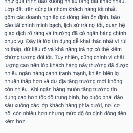
như quá trình đào xuống nhiều tầng đất khác nhau.
Lớp đất trên cùng là nhóm khách hàng tốt nhất,
gồm các doanh nghiệp có dòng tiền ổn định, báo
TRÁI
cáo tài chính minh bạch, lịch sử trả nợ tốt, quan hệ
PHIẾU
giao dịch rõ ràng và thường đã có ngân hàng chính
phục vụ. Đây là lớp tín dụng dễ khai thác nhất vì rủi
ro thấp, dữ liệu rõ và khả năng trả nợ có thể kiểm
chứng tương đối tốt. Tuy nhiên, cũng chính vì chất
CÔNG
lượng cao nên lớp khách hàng này thường đã được
CỤ
nhiều ngân hàng cạnh tranh mạnh, khiến biên lợi
ĐẦU
nhuận thấp hơn và dư địa tăng trưởng mới không
TƯ
còn nhiều. Khi ngân hàng muốn tăng trưởng tín
dụng cao hơn tốc độ trung bình, họ buộc phải đào
sâu xuống các lớp khách hàng phía dưới, nơi cơ
TRUY
hội còn nhiều hơn nhưng mức độ ổn định dòng tiền
XUẤT
kém hơn.
DỮ