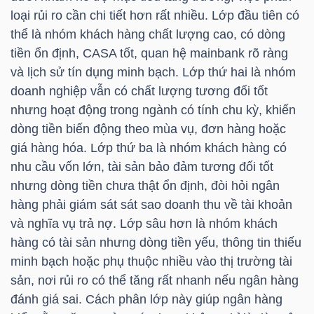
DỊCH
loại rủi ro cần chi tiết hơn rất nhiều. Lớp đầu tiên có
VỤ
thể là nhóm khách hàng chất lượng cao, có dòng
TRUYỀN
tiền ổn định, CASA tốt, quan hệ mainbank rõ ràng
THÔNG
và lịch sử tín dụng minh bạch. Lớp thứ hai là nhóm
doanh nghiệp vẫn có chất lượng tương đối tốt
nhưng hoạt động trong ngành có tính chu kỳ, khiến
dòng tiền biến động theo mùa vụ, đơn hàng hoặc
giá hàng hóa. Lớp thứ ba là nhóm khách hàng có
TIỆN
nhu cầu vốn lớn, tài sản bảo đảm tương đối tốt
ÍCH
nhưng dòng tiền chưa thật ổn định, đòi hỏi ngân
hàng phải giám sát sát sao doanh thu về tài khoản
và nghĩa vụ trả nợ. Lớp sâu hơn là nhóm khách
hàng có tài sản nhưng dòng tiền yếu, thông tin thiếu
BẤT
minh bạch hoặc phụ thuộc nhiều vào thị trường tài
ĐỘNG
sản, nơi rủi ro có thể tăng rất nhanh nếu ngân hàng
SẢN
đánh giá sai. Cách phân lớp này giúp ngân hàng