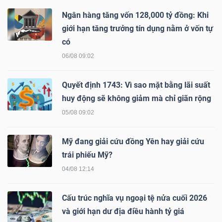
Ngân hàng tăng vốn 128,000 tỷ đồng: Khi
giới hạn tăng trưởng tín dụng nằm ở vốn tự
có
Dữ
06/08 09:02
liệu
tài
Quyết định 1743: Vì sao mặt bằng lãi suất
chính
huy động sẽ không giảm mà chỉ giãn rộng
05/08 09:02
Mỹ đang giải cứu đồng Yên hay giải cứu
trái phiếu Mỹ?
04/08 12:14
Cấu trúc nghĩa vụ ngoại tệ nửa cuối 2026
và giới hạn dư địa điều hành tỷ giá