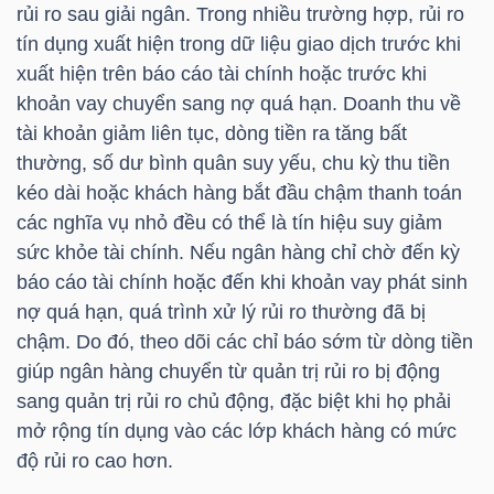
rủi ro sau giải ngân. Trong nhiều trường hợp, rủi ro
tín dụng xuất hiện trong dữ liệu giao dịch trước khi
Bài
xuất hiện trên báo cáo tài chính hoặc trước khi
viết
khoản vay chuyển sang nợ quá hạn. Doanh thu về
của
tài khoản giảm liên tục, dòng tiền ra tăng bất
tác
thường, số dư bình quân suy yếu, chu kỳ thu tiền
giả
kéo dài hoặc khách hàng bắt đầu chậm thanh toán
(-)
các nghĩa vụ nhỏ đều có thể là tín hiệu suy giảm
sức khỏe tài chính. Nếu ngân hàng chỉ chờ đến kỳ
Báo
báo cáo tài chính hoặc đến khi khoản vay phát sinh
cáo
nợ quá hạn, quá trình xử lý rủi ro thường đã bị
phân
chậm. Do đó, theo dõi các chỉ báo sớm từ dòng tiền
tích
giúp ngân hàng chuyển từ quản trị rủi ro bị động
(-)
sang quản trị rủi ro chủ động, đặc biệt khi họ phải
mở rộng tín dụng vào các lớp khách hàng có mức
độ rủi ro cao hơn.
Thuật