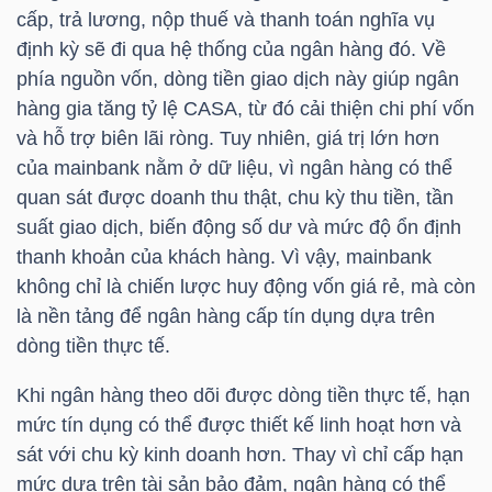
YẾU
cấp, trả lương, nộp thuế và thanh toán nghĩa vụ
định kỳ sẽ đi qua hệ thống của ngân hàng đó. Về
phía nguồn vốn, dòng tiền giao dịch này giúp ngân
hàng gia tăng tỷ lệ CASA, từ đó cải thiện chi phí vốn
và hỗ trợ biên lãi ròng. Tuy nhiên, giá trị lớn hơn
TIÊU
của mainbank nằm ở dữ liệu, vì ngân hàng có thể
DÙNG
quan sát được doanh thu thật, chu kỳ thu tiền, tần
THIẾT
suất giao dịch, biến động số dư và mức độ ổn định
YẾU
thanh khoản của khách hàng. Vì vậy, mainbank
không chỉ là chiến lược huy động vốn giá rẻ, mà còn
là nền tảng để ngân hàng cấp tín dụng dựa trên
dòng tiền thực tế.
CHĂM
Khi ngân hàng theo dõi được dòng tiền thực tế, hạn
SÓC
mức tín dụng có thể được thiết kế linh hoạt hơn và
SỨC
sát với chu kỳ kinh doanh hơn. Thay vì chỉ cấp hạn
KHỎE
mức dựa trên tài sản bảo đảm, ngân hàng có thể