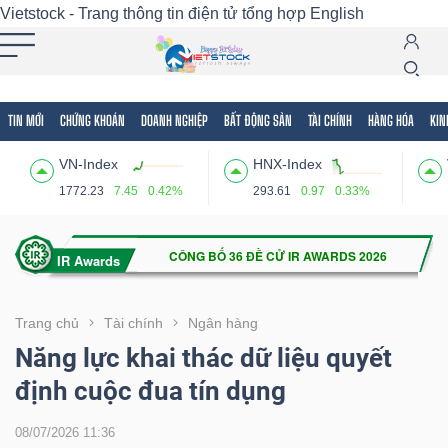
Vietstock - Trang thông tin điện tử tổng hợp
English
TIN MỚI
CHỨNG KHOÁN
DOANH NGHIỆP
BẤT ĐỘNG SẢN
TÀI CHÍNH
HÀNG HÓA
KIN
Tất cả
Tính năng
Ngành
Mã chứng khoán
Lãnh
VN-Index
HNX-Index
Tính
1772.23
7.45
0.42%
293.61
0.97
0.33%
năng
(-)
VIETSTOCK
Trang chủ
Tài chính
Ngân hàng
Năng lực khai thác dữ liệu quyết
định cuộc đua tín dụng
CHỨNG
KHOÁN
08/07/2026 11:36