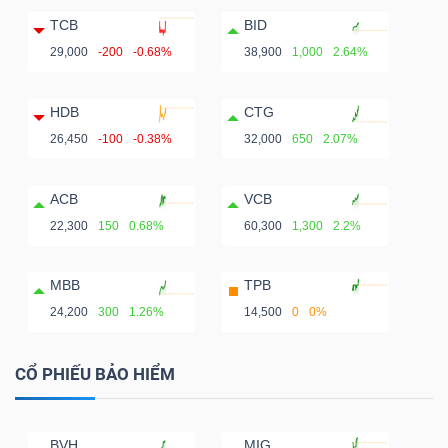
TCB
BID
29,000
-200
-0.68%
38,900
1,000
2.64%
HDB
CTG
26,450
-100
-0.38%
32,000
650
2.07%
ACB
VCB
22,300
150
0.68%
60,300
1,300
2.2%
MBB
TPB
24,200
300
1.26%
14,500
0
0%
CỔ PHIẾU BẢO HIỂM
BVH
MIG