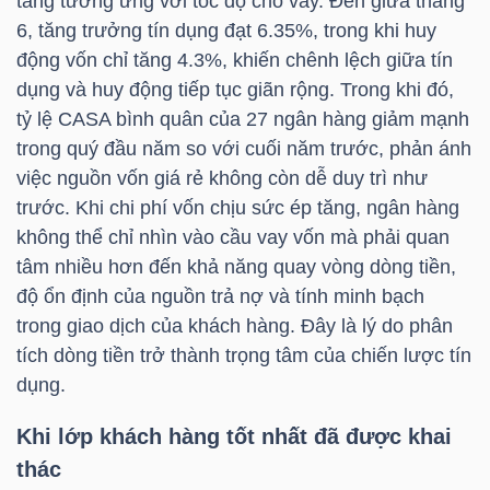
tăng tương ứng với tốc độ cho vay. Đến giữa tháng
6, tăng trưởng tín dụng đạt 6.35%, trong khi huy
TÀI
động vốn chỉ tăng 4.3%, khiến chênh lệch giữa tín
CHÍNH
dụng và huy động tiếp tục giãn rộng. Trong khi đó,
CÁ
tỷ lệ CASA bình quân của 27 ngân hàng giảm mạnh
NHÂN
trong quý đầu năm so với cuối năm trước, phản ánh
việc nguồn vốn giá rẻ không còn dễ duy trì như
trước. Khi chi phí vốn chịu sức ép tăng, ngân hàng
không thể chỉ nhìn vào cầu vay vốn mà phải quan
PHÂN
tâm nhiều hơn đến khả năng quay vòng dòng tiền,
TÍCH
độ ổn định của nguồn trả nợ và tính minh bạch
VIETSTOCKFINANCE
trong giao dịch của khách hàng. Đây là lý do phân
tích dòng tiền trở thành trọng tâm của chiến lược tín
dụng.
Khi lớp khách hàng tốt nhất đã được khai
VĨ
thác
MÔ