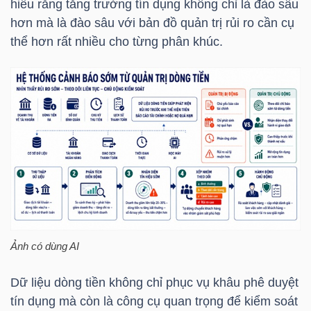
hiểu rằng tăng trưởng tín dụng không chỉ là đào sâu
Mã
hơn mà là đào sâu với bản đồ quản trị rủi ro cần cụ
chứng
thể hơn rất nhiều cho từng phân khúc.
khoán
(-)
Tất cả
Cổ phiếu
Chỉ số
Chứng chỉ quỹ
Chứng 
Lãnh
đạo
(-)
Tất cả
Người nội bộ
Người liên quan
Cổ đông lớn
Ảnh có dùng AI
Tin
tức
Dữ liệu dòng tiền không chỉ phục vụ khâu phê duyệt
(-)
tín dụng mà còn là công cụ quan trọng để kiểm soát