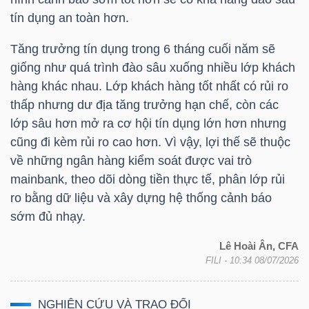
tín dụng an toàn hơn.
Tăng trưởng tín dụng trong 6 tháng cuối năm sẽ
giống như quá trình đào sâu xuống nhiều lớp khách
Công
hàng khác nhau. Lớp khách hàng tốt nhất có rủi ro
cụ
thấp nhưng dư địa tăng trưởng hạn chế, còn các
đầu
lớp sâu hơn mở ra cơ hội tín dụng lớn hơn nhưng
tư
cũng đi kèm rủi ro cao hơn. Vì vậy, lợi thế sẽ thuộc
về những ngân hàng kiểm soát được vai trò
mainbank, theo dõi dòng tiền thực tế, phân lớp rủi
ro bằng dữ liệu và xây dựng hệ thống cảnh báo
sớm đủ nhạy.
Truyền
Lê Hoài Ân, CFA
thông
FILI
- 10:34 08/07/2026
tài
chính
NGHIÊN CỨU VÀ TRAO ĐỔI