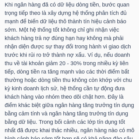
ngữ
Khi ngân hàng đã có dữ liệu dòng tiền, bước quan
(-)
trọng tiếp theo là xây dựng hệ thống phân tích đủ
mạnh để biến dữ liệu thô thành tín hiệu cảnh báo
sớm. Một hệ thống tốt không chỉ ghi nhận việc
Dịch
khách hàng trả nợ đúng hạn hay không mà phải
vụ
nhận diện được sự thay đổi trong hành vi giao dịch
(-)
trước khi rủi ro trở thành nợ xấu. Ví dụ, nếu doanh
thu về tài khoản giảm 20 - 30% trong nhiều kỳ liên
tiếp, dòng tiền ra tăng mạnh vào các thời điểm bất
Đào
thường hoặc dòng tiền thu không còn khớp với chu
tạo
kỳ kinh doanh lịch sử, hệ thống cần tự động đưa
khách hàng vào nhóm theo dõi chặt hơn. Đây là
điểm khác biệt giữa ngân hàng tăng trưởng tín dụng
bằng cảm tính và ngân hàng tăng trưởng tín dụng
Sách
bằng dữ liệu. Trong bối cảnh các lớp tín dụng tốt
tài
nhất đã được khai thác nhiều, ngân hàng nào có mô
chính
hình cảnh báo sớm tốt hơn sẽ có khả năng đào sâu