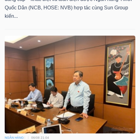
Quốc Dân (NCB, HOSE: NVB) hợp tác cùng Sun Group
kiến...
NGÂN HÀNG
06/08 21:04