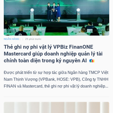
NGÂN HÀNG
25 phút trước
Thẻ ghi nợ phi vật lý VPBiz FinanONE
Mastercard giúp doanh nghiệp quản lý tài
chính toàn diện trong kỷ nguyên AI
Được phát triển từ sự hợp tác giữa Ngân hàng TMCP Việt
Nam Thịnh Vượng (VPBank, HOSE: VPB), Công ty TNHH
FINAN và Mastercard, thẻ ghi nợ phi vật lý doanh nghiệp...