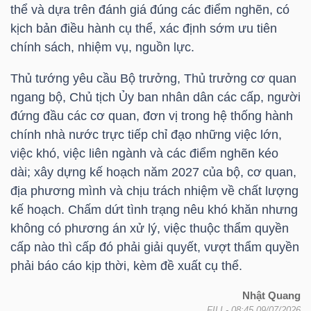
thể và dựa trên đánh giá đúng các điểm nghẽn, có
kịch bản điều hành cụ thể, xác định sớm ưu tiên
chính sách, nhiệm vụ, nguồn lực.
TRÁI
PHIẾU
Thủ tướng yêu cầu Bộ trưởng, Thủ trưởng cơ quan
ngang bộ, Chủ tịch Ủy ban nhân dân các cấp, người
đứng đầu các cơ quan, đơn vị trong hệ thống hành
chính nhà nước trực tiếp chỉ đạo những việc lớn,
CÔNG
việc khó, việc liên ngành và các điểm nghẽn kéo
CỤ
dài; xây dựng kế hoạch năm 2027 của bộ, cơ quan,
ĐẦU
địa phương mình và chịu trách nhiệm về chất lượng
TƯ
kế hoạch. Chấm dứt tình trạng nêu khó khăn nhưng
không có phương án xử lý, việc thuộc thẩm quyền
cấp nào thì cấp đó phải giải quyết, vượt thẩm quyền
TRUY
phải báo cáo kịp thời, kèm đề xuất cụ thể.
XUẤT
Nhật Quang
DỮ
FILI
- 08:45 09/07/2026