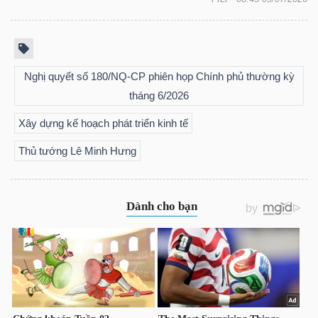
LIỆU
Ngành
(-)
Nghị quyết số 180/NQ-CP phiên họp Chính phủ thường kỳ
tháng 6/2026
VS-
SECTOR
Xây dựng kế hoạch phát triển kinh tế
Thủ tướng Lê Minh Hưng
NĂNG
LƯỢNG