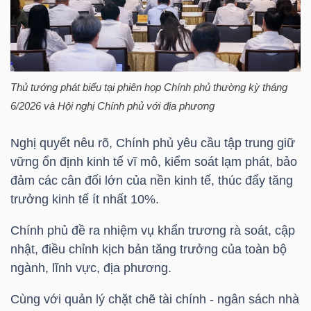
HÀNG
HÓA
Thủ tướng phát biểu tại phiên họp Chính phủ thường kỳ tháng
KINH
6/2026 và Hội nghị Chính phủ với địa phương
TẾ
Nghị quyết nêu rõ, Chính phủ yêu cầu tập trung giữ
vững ổn định kinh tế vĩ mô, kiểm soát lạm phát, bảo
THẾ
đảm các cân đối lớn của nền kinh tế, thúc đẩy tăng
GIỚI
trưởng kinh tế ít nhất 10%.
Chính phủ đề ra nhiệm vụ khẩn trương rà soát, cập
nhật, điều chỉnh kịch bản tăng trưởng của toàn bộ
ĐÔNG
ngành, lĩnh vực, địa phương.
DƯƠNG
Cùng với quản lý chặt chẽ tài chính - ngân sách nhà