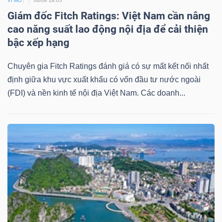
ngữ
VĨ MÔ
06/08 18:05
(-)
Giám đốc Fitch Ratings: Việt Nam cần nâng
cao năng suất lao động nội địa để cải thiện
bậc xếp hạng
Dịch
vụ
Chuyên gia Fitch Ratings đánh giá có sự mất kết nối nhất
(-)
định giữa khu vực xuất khẩu có vốn đầu tư nước ngoài
(FDI) và nền kinh tế nội địa Việt Nam. Các doanh...
Đào
tạo
Sách
tài
chính