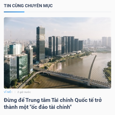
YẾU
TIN CÙNG CHUYÊN MỤC
TIÊU
DÙNG
THIẾT
YẾU
CHĂM
VĨ MÔ
2 giờ trước
SÓC
Đừng để Trung tâm Tài chính Quốc tế trở
SỨC
thành một "ốc đảo tài chính"
KHỎE