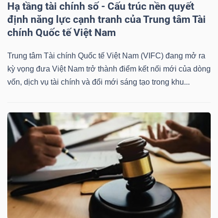
Hạ tầng tài chính số - Cấu trúc nền quyết
Mã
định năng lực cạnh tranh của Trung tâm Tài
chứng
chính Quốc tế Việt Nam
khoán
(-)
Trung tâm Tài chính Quốc tế Việt Nam (VIFC) đang mở ra
kỳ vọng đưa Việt Nam trở thành điểm kết nối mới của dòng
Tất cả
Cổ phiếu
Chỉ số
Chứng chỉ quỹ
Chứng 
vốn, dịch vụ tài chính và đổi mới sáng tạo trong khu...
Lãnh
đạo
(-)
Tất cả
Người nội bộ
Người liên quan
Cổ đông lớn
Tin
tức
(-)