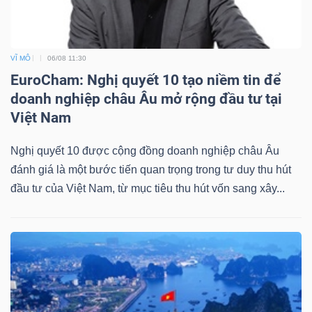
VĨ MÔ
06/08 11:30
Dữ
EuroCham: Nghị quyết 10 tạo niềm tin để
liệu
doanh nghiệp châu Âu mở rộng đầu tư tại
tài
Việt Nam
chính
Nghị quyết 10 được cộng đồng doanh nghiệp châu Âu
đánh giá là một bước tiến quan trọng trong tư duy thu hút
đầu tư của Việt Nam, từ mục tiêu thu hút vốn sang xây...