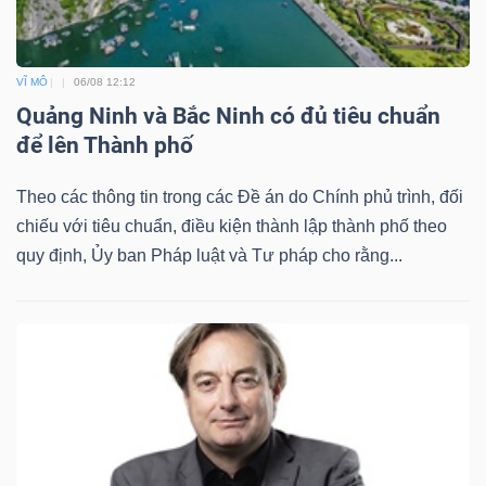
VĨ MÔ
06/08 12:12
Quảng Ninh và Bắc Ninh có đủ tiêu chuẩn
Công
để lên Thành phố
cụ
đầu
Theo các thông tin trong các Đề án do Chính phủ trình, đối
tư
chiếu với tiêu chuẩn, điều kiện thành lập thành phố theo
quy định, Ủy ban Pháp luật và Tư pháp cho rằng...
Truyền
thông
tài
chính