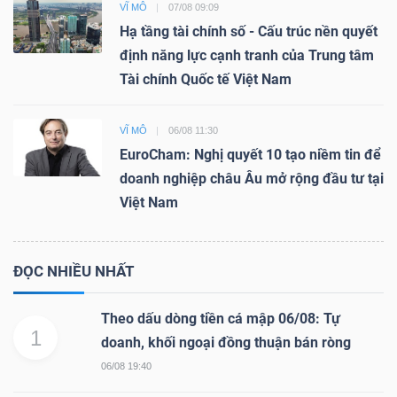
VĨ MÔ
07/08 09:09
Hạ tầng tài chính số - Cấu trúc nền quyết
định năng lực cạnh tranh của Trung tâm
Tài chính Quốc tế Việt Nam
VĨ MÔ
06/08 11:30
EuroCham: Nghị quyết 10 tạo niềm tin để
doanh nghiệp châu Âu mở rộng đầu tư tại
Việt Nam
ĐỌC NHIỀU NHẤT
Theo dấu dòng tiền cá mập 06/08: Tự
1
doanh, khối ngoại đồng thuận bán ròng
06/08 19:40