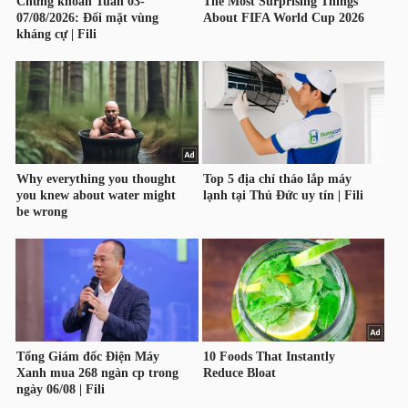
NGUYÊN
VẬT
LIỆU
CÔNG
NGHIỆP
TIÊU
DÙNG
KHÔNG
THIẾT