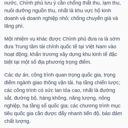
nước, Chính phủ lưu ý cần chống thất thu, lạm thu,
nuôi dưỡng nguồn thu, nhất là khu vực hộ kinh
TÀI
doanh và doanh nghiệp nhỏ; chống chuyển giá và
CHÍNH
lãng phí.
CÁ
NHÂN
Một nhiệm vụ khác được Chính phủ đưa ra là sớm
đưa Trung tâm tài chính quốc tế tại Việt Nam vào
hoạt động; khẩn trương xây dựng khu kinh tế đặc
biệt tại một số địa phương trọng điểm.
PHÂN
TÍCH
Các dự án, công trình quan trọng quốc gia, trọng
VIETSTOCKFINANCE
điểm ngành giao thông vận tải, hạ tầng chiến lược;
các công trình có sức lan tỏa cao, nhất là đường
sắt, đường bộ, hàng không, năng lượng, nông
nghiệp, hạ tầng số quốc gia; các chương trình mục
tiêu quốc gia cần được đẩy nhanh tiến độ, bảo đảm
VĨ
chất lượng.
MÔ