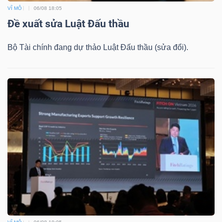
VĨ MÔ
06/08 18:05
Bài
Đề xuất sửa Luật Đấu thầu
viết
của
Bộ Tài chính đang dự thảo Luật Đấu thầu (sửa đổi).
tác
giả
(-)
Báo
cáo
phân
tích
(-)
Thuật