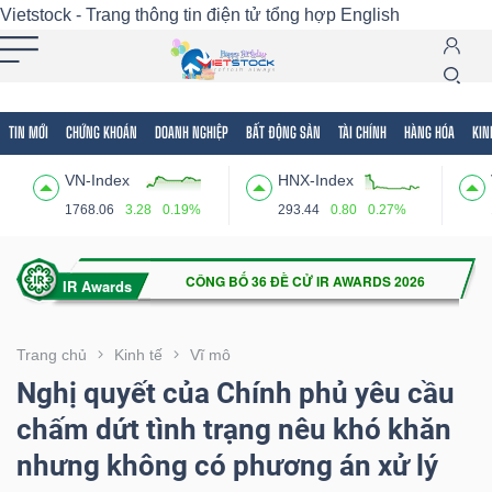
Vietstock - Trang thông tin điện tử tổng hợp
English
TIN MỚI
CHỨNG KHOÁN
DOANH NGHIỆP
BẤT ĐỘNG SẢN
TÀI CHÍNH
HÀNG HÓA
KIN
Tất cả
Tính năng
Ngành
Mã chứng khoán
Lãnh
VN-Index
HNX-Index
Tính
1768.06
3.28
0.19%
293.44
0.80
0.27%
năng
(-)
VIETSTOCK
Trang chủ
Kinh tế
Vĩ mô
Nghị quyết của Chính phủ yêu cầu
chấm dứt tình trạng nêu khó khăn
CHỨNG
nhưng không có phương án xử lý
KHOÁN