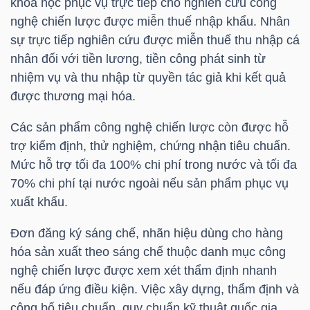
khoa học phục vụ trực tiếp cho nghiên cứu công
NGUYÊN
nghệ chiến lược được miễn thuế nhập khẩu. Nhân
VẬT
sự trực tiếp nghiên cứu được miễn thuế thu nhập cá
LIỆU
nhân đối với tiền lương, tiền công phát sinh từ
nhiệm vụ và thu nhập từ quyền tác giả khi kết quả
được thương mại hóa.
Các sản phẩm công nghệ chiến lược còn được hỗ
CÔNG
trợ kiểm định, thử nghiệm, chứng nhận tiêu chuẩn.
NGHIỆP
Mức hỗ trợ tối đa 100% chi phí trong nước và tối đa
70% chi phí tại nước ngoài nếu sản phẩm phục vụ
xuất khẩu.
Đơn đăng ký sáng chế, nhãn hiệu dùng cho hàng
TIÊU
hóa sản xuất theo sáng chế thuộc danh mục công
DÙNG
nghệ chiến lược được xem xét thẩm định nhanh
KHÔNG
nếu đáp ứng điều kiện. Việc xây dựng, thẩm định và
THIẾT
công bố tiêu chuẩn, quy chuẩn kỹ thuật quốc gia