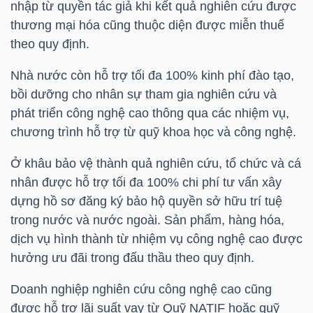
nhập từ quyền tác giả khi kết quả nghiên cứu được
thương mại hóa cũng thuộc diện được miễn thuế
theo quy định.
TRÁI
Nhà nước còn hỗ trợ tối đa 100% kinh phí đào tạo,
PHIẾU
bồi dưỡng cho nhân sự tham gia nghiên cứu và
phát triển công nghệ cao thông qua các nhiệm vụ,
chương trình hỗ trợ từ quỹ khoa học và công nghệ.
CÔNG
CỤ
Ở khâu bảo vệ thành quả nghiên cứu, tổ chức và cá
ĐẦU
nhân được hỗ trợ tối đa 100% chi phí tư vấn xây
TƯ
dựng hồ sơ đăng ký bảo hộ quyền sở hữu trí tuệ
trong nước và nước ngoài. Sản phẩm, hàng hóa,
dịch vụ hình thành từ nhiệm vụ công nghệ cao được
hưởng ưu đãi trong đấu thầu theo quy định.
TRUY
XUẤT
Doanh nghiệp nghiên cứu công nghệ cao cũng
DỮ
được hỗ trợ lãi suất vay từ Quỹ NATIF hoặc quỹ