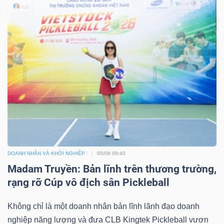
Dữ
liệu
tài
chính
DOANH NHÂN VÀ KHỞI NGHIỆP
05/08 09:40
Madam Truyền: Bản lĩnh trên thương trường,
rạng rỡ Cúp vô địch sân Pickleball
Không chỉ là một doanh nhân bản lĩnh lãnh đạo doanh
nghiệp năng lượng và đưa CLB Kingtek Pickleball vươn