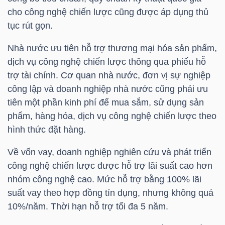
YẾU
cho công nghệ chiến lược cũng được áp dụng thủ
tục rút gọn.
Nhà nước ưu tiên hỗ trợ thương mại hóa sản phẩm,
dịch vụ công nghệ chiến lược thông qua phiếu hỗ
TIÊU
trợ tài chính. Cơ quan nhà nước, đơn vị sự nghiệp
DÙNG
công lập và doanh nghiệp nhà nước cũng phải ưu
THIẾT
tiên một phần kinh phí để mua sắm, sử dụng sản
YẾU
phẩm, hàng hóa, dịch vụ công nghệ chiến lược theo
hình thức đặt hàng.
Về vốn vay, doanh nghiệp nghiên cứu và phát triển
công nghệ chiến lược được hỗ trợ lãi suất cao hơn
CHĂM
nhóm công nghệ cao. Mức hỗ trợ bằng 100% lãi
SÓC
suất vay theo hợp đồng tín dụng, nhưng không quá
SỨC
10%/năm. Thời hạn hỗ trợ tối đa 5 năm.
KHỎE