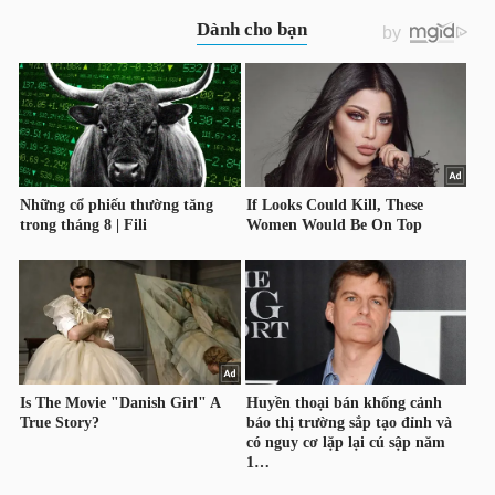
DỊCH
VỤ
TRUYỀN
THÔNG
TIỆN
ÍCH
BẤT
ĐỘNG
SẢN