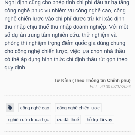
Nghị định cũng cho phép tính chi phí đầu tư hạ tầng
công nghệ phục vụ nhiệm vụ công nghệ cao, công
nghệ chiến lược vào chi phí được trừ khi xác định
thu nhập chịu thuế thu nhập doanh nghiệp. Với một
TÀI
số dự án trung tâm nghiên cứu, thử nghiệm và
CHÍNH
phòng thí nghiệm trọng điểm quốc gia dùng chung
cho công nghệ chiến lược, việc lựa chọn nhà thầu
có thể áp dụng hình thức chỉ định thầu rút gọn theo
quy định.
CÔNG
Tử Kính (Theo Thông tin Chính phủ)
NGHỆ
FILI
- 20:30 03/07/2026
THÔNG
TIN
công nghệ cao
công nghệ chiến lược
nghiên cứu khoa học
ưu đãi thuế
hỗ trợ lãi vay