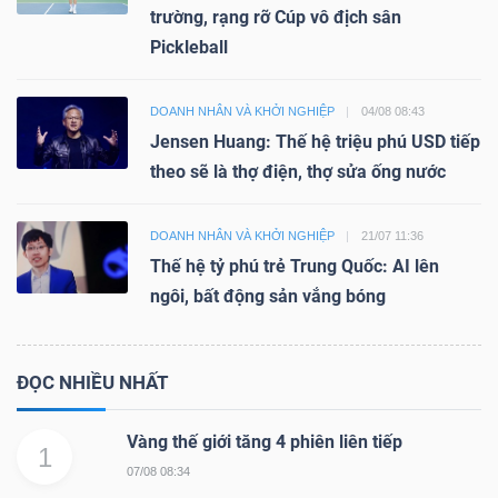
trường, rạng rỡ Cúp vô địch sân
Pickleball
DOANH NHÂN VÀ KHỞI NGHIỆP
04/08 08:43
Jensen Huang: Thế hệ triệu phú USD tiếp
theo sẽ là thợ điện, thợ sửa ống nước
DOANH NHÂN VÀ KHỞI NGHIỆP
21/07 11:36
Thế hệ tỷ phú trẻ Trung Quốc: AI lên
ngôi, bất động sản vắng bóng
ĐỌC NHIỀU NHẤT
Vàng thế giới tăng 4 phiên liên tiếp
1
07/08 08:34