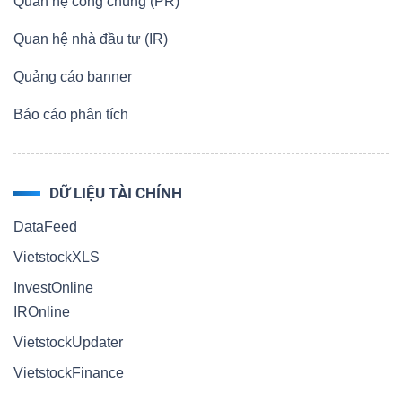
Quan hệ công chúng (PR)
Quan hệ nhà đầu tư (IR)
Quảng cáo banner
Báo cáo phân tích
DỮ LIỆU TÀI CHÍNH
DataFeed
VietstockXLS
InvestOnline
IROnline
VietstockUpdater
VietstockFinance