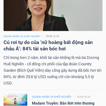
05/08 11:35
DOANH NHÂN VÀ KHỞI NGHIỆP
Cú rơi tự do của ‘nữ hoàng bất động sản
châu Á’: 84% tài sản bốc hơi
Chỉ trong hơn 2 năm, khối tài sản khổng lồ mà bà Dương
Huệ Nghiên - cổ đông chi phối của tập đoàn Country
Garden (Bích Quế Viên) dày công gây dựng đã bốc hơi tới
84%, từ đỉnh 29,6 tỷ USD xuống chỉ còn khoảng 5,5 tỷ
USD.
DOANH NHÂN VÀ KHỞI NGHIỆP
05/08 09:40
Madam Truyền: Bản lĩnh trên thương