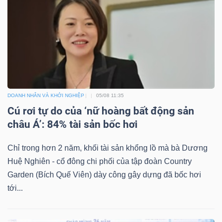
Công
cụ
đầu
DOANH NHÂN VÀ KHỞI NGHIỆP
05/08 11:35
tư
Cú rơi tự do của ‘nữ hoàng bất động sản
châu Á’: 84% tài sản bốc hơi
Chỉ trong hơn 2 năm, khối tài sản khổng lồ mà bà Dương
Huệ Nghiên - cổ đông chi phối của tập đoàn Country
Truyền
Garden (Bích Quế Viên) dày công gây dựng đã bốc hơi
thông
tới...
tài
chính