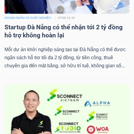
Bài
DOANH NHÂN VÀ KHỞI NGHIỆP
07/08 22:32
viết
Startup Đà Nẵng có thể nhận tới 2 tỷ đồng
của
hỗ trợ không hoàn lại
tác
giả
Mỗi dự án khởi nghiệp sáng tạo tại Đà Nẵng có thể được
(-)
ngân sách hỗ trợ tối đa 2 tỷ đồng, từ tiền công, thuê
chuyên gia đến mặt bằng, sở hữu trí tuệ, không gian số...
Báo
cáo
phân
tích
(-)
Thuật