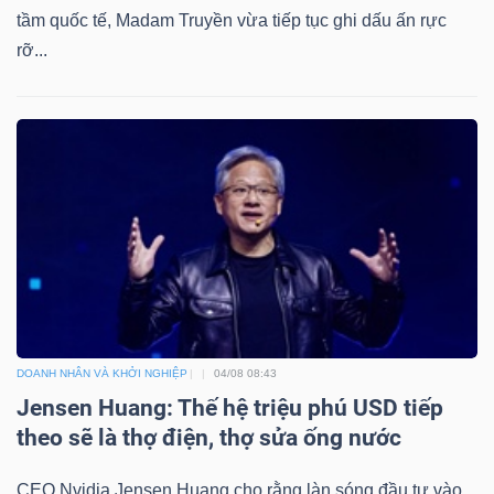
tầm quốc tế, Madam Truyền vừa tiếp tục ghi dấu ấn rực
rỡ...
DOANH NHÂN VÀ KHỞI NGHIỆP
04/08 08:43
Jensen Huang: Thế hệ triệu phú USD tiếp
theo sẽ là thợ điện, thợ sửa ống nước
CEO Nvidia Jensen Huang cho rằng làn sóng đầu tư vào