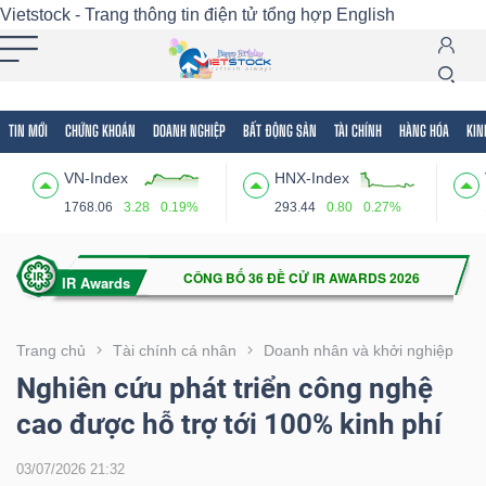
Vietstock - Trang thông tin điện tử tổng hợp
English
TIN MỚI
CHỨNG KHOÁN
DOANH NGHIỆP
BẤT ĐỘNG SẢN
TÀI CHÍNH
HÀNG HÓA
KIN
Tất cả
Tính năng
Ngành
Mã chứng khoán
Lãnh
VN-Index
HNX-Index
Tính
1768.06
3.28
0.19%
293.44
0.80
0.27%
năng
(-)
VIETSTOCK
Trang chủ
Tài chính cá nhân
Doanh nhân và khởi nghiệp
Nghiên cứu phát triển công nghệ
cao được hỗ trợ tới 100% kinh phí
CHỨNG
KHOÁN
03/07/2026 21:32