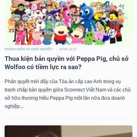
ngữ
(-)
Dịch
vụ
(-)
DOANH NHÂN VÀ KHỞI NGHIỆP
05/08 14:37
Thua kiện bản quyền với Peppa Pig, chủ sở
Wolfoo có tiềm lực ra sao?
Đào
tạo
Phán quyết mới đây của Tòa án cấp cao Anh trong vụ
tranh chấp bản quyền giữa Sconnect Việt Nam và các chủ
sở hữu thương hiệu Peppa Pig một lần nữa đưa doanh
nghiệp...
Sách
tài
chính