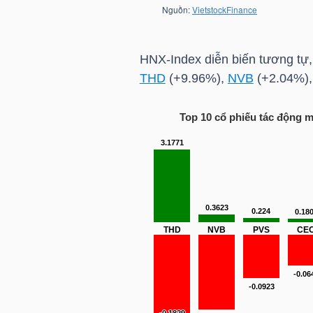
TÀI
CHÍNH
HNX-Index
diễn biến tương tự,
CÁ
THD
(+9.96%),
NVB
(+2.04%)
NHÂN
Top 10 cổ phiếu tác động 
PHÂN
TÍCH
VIETSTOCKFINANCE
VĨ
MÔ