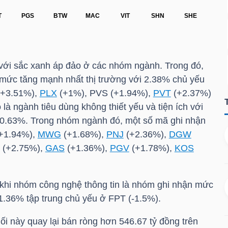
ẹ với sắc xanh áp đảo ở các nhóm ngành. Trong đó,
mức tăng mạnh nhất thị trường với 2.38% chủ yếu
+3.51%),
PLX
(+1%),
PVS
(+1.94%),
PVT
(+2.37%)
à ngành tiêu dùng không thiết yếu và tiện ích với
à 0.63%. Trong nhóm ngành đó, một số mã ghi nhận
+1.94%),
MWG
(+1.68%),
PNJ
(+2.36%),
DGW
(+2.75%),
GAS
(+1.36%),
PGV
(+1.78%),
KOS
 khi nhóm công nghệ thông tin là nhóm ghi nhận mức
 1.36% tập trung chủ yếu ở
FPT
(-1.5%).
hối này quay lại bán ròng hơn 546.67 tỷ đồng trên