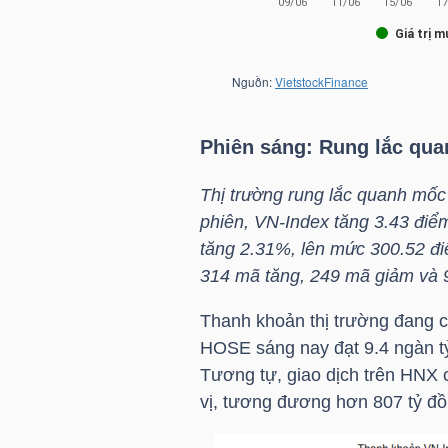
LIỆU
Ngành
(-)
VS-
Phiên sáng: Rung lắc qu
SECTOR
Thị trường rung lắc quanh mốc
phiên,
VN-Index
tăng 3.43 điể
tăng 2.31%, lên mức 300.52 đi
314 mã tăng, 249 mã giảm và 
NĂNG
Thanh khoản thị trường đang cải
LƯỢNG
HOSE
sáng nay đạt 9.4 ngàn t
Tương tự, giao dịch trên
HNX
c
vị, tương đương hơn 807 tỷ đồ