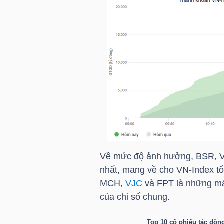
NGUYÊN
VẬT
LIỆU
CÔNG
NGHIỆP
Về mức độ ảnh hưởng,
BSR
,
nhất, mang về cho
VN-Index
tổ
TIÊU
MCH
,
VJC
và
FPT
là những mã 
DÙNG
của chỉ số chung.
KHÔNG
THIẾT
Top 10 cổ phiếu tác độn