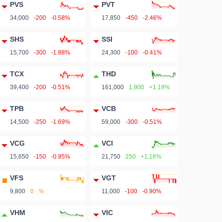
PVS
PVT
34,000
-200
-0.58%
17,850
-450
-2.46%
SHS
SSI
15,700
-300
-1.88%
24,300
-100
-0.41%
TCX
THD
39,400
-200
-0.51%
161,000
1,900
+1.19%
TPB
VCB
14,500
-250
-1.69%
59,000
-300
-0.51%
VCG
VCI
15,650
-150
-0.95%
21,750
250
+1.16%
VFS
VGT
9,800
0
%
11,000
-100
-0.90%
VHM
VIC