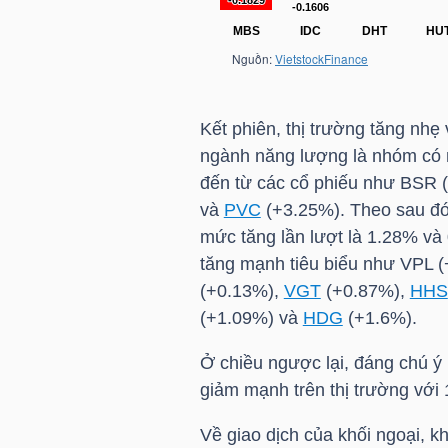
NGÀNH
Kết phiên, thị trường tăng nh
ngành năng lượng là nhóm có 
DOANH
đến từ các cổ phiếu như
BSR
(
NGHIỆP
và
PVC
(+3.25%). Theo sau đó l
mức tăng lần lượt là 1.28% v
tăng mạnh tiêu biểu như
VPL
(
CỔ
(+0.13%),
VGT
(+0.87%),
HHS
PHIẾU
(+1.09%) và
HDG
(+1.6%).
Ở chiều ngược lại, đáng chú ý
giảm mạnh trên thị trường với
PHÁI
Về giao dịch của khối ngoại, k
SINH