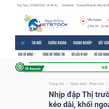
Thứ Sáu, 07/08/2026
18:40:42
Vietstock - Trang thông tin điện tử 
VN-Index
1764.78
-11.68
Tất cả
Tính năng
Ngành
Mã chứng khoán
Lãnh
TIN MỚI
CHỨNG KHOÁN
DOANH NGHIỆP
BẤT ĐỘ
Tính
năng
CHỦ ĐỀ NÓNG
CÔNG BỐ THÔNG TIN
DỮ LIỆU VĨ MÔ
DỮ LIỆU NGÀ
(-)
VIETSTOCK
Trang chủ
Nhận định - Phân tích
Nhịp đập Thị trư
CHỨNG
kéo dài, khối ng
KHOÁN