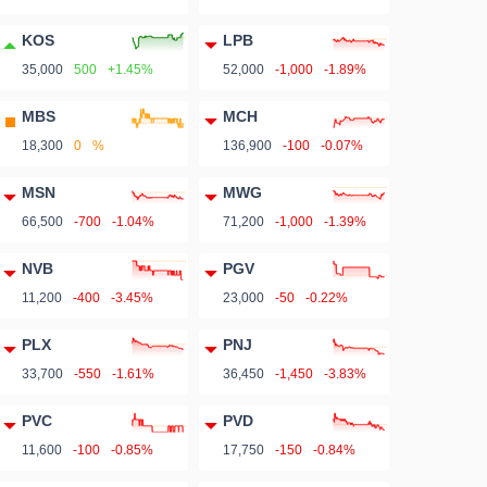
KOS
LPB
35,000
500
+1.45%
52,000
-1,000
-1.89%
MBS
MCH
18,300
0
%
136,900
-100
-0.07%
MSN
MWG
66,500
-700
-1.04%
71,200
-1,000
-1.39%
NVB
PGV
11,200
-400
-3.45%
23,000
-50
-0.22%
PLX
PNJ
33,700
-550
-1.61%
36,450
-1,450
-3.83%
PVC
PVD
11,600
-100
-0.85%
17,750
-150
-0.84%