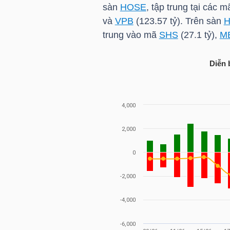
sàn
HOSE
, tập trung tại các 
và
VPB
(123.57 tỷ). Trên sàn
trung vào mã
SHS
(27.1 tỷ),
M
TRÁI
PHIẾU
Diễn 
CÔNG
CỤ
ĐẦU
TƯ
TRUY
XUẤT
DỮ