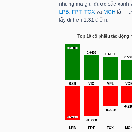
HÀNG
những mã giữ được sắc xanh và
LPB
,
FPT
,
TCX
và
MCH
là nhữ
HÓA
lấy đi hơn 1.31 điểm.
Top 10 cổ phiếu tác động
KINH
TẾ
THẾ
GIỚI
ĐÔNG
DƯƠNG