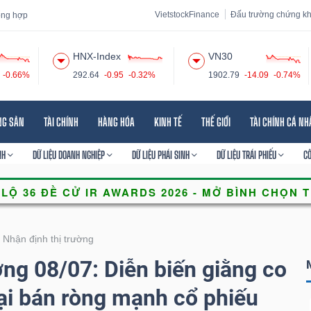
VietstockFinance
Đấu trường chứng k
tổng hợp
HNX-Index
VN30
-0.66%
292.64
-0.95
-0.32%
1902.79
-14.09
-0.74%
 đạo
Tin tức
Báo cáo phân tích
Thuật ngữ
Dịch vụ
NG SẢN
TÀI CHÍNH
HÀNG HÓA
KINH TẾ
THẾ GIỚI
TÀI CHÍNH CÁ N
NH
DỮ LIỆU DOANH NGHIỆP
DỮ LIỆU PHÁI SINH
DỮ LIỆU TRÁI PHIẾU
C
Nhận định thị trường
ờng 08/07: Diễn biến giằng co
oại bán ròng mạnh cổ phiếu