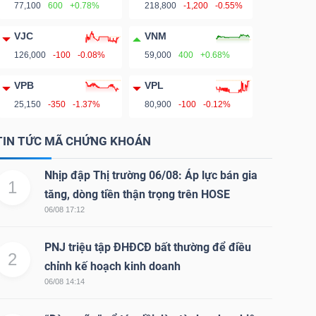
77,100
600
+0.78%
218,800
-1,200
-0.55%
VJC
VNM
126,000
-100
-0.08%
59,000
400
+0.68%
VPB
VPL
25,150
-350
-1.37%
80,900
-100
-0.12%
TIN TỨC MÃ CHỨNG KHOÁN
Nhịp đập Thị trường 06/08: Áp lực bán gia
1
tăng, dòng tiền thận trọng trên HOSE
06/08 17:12
PNJ triệu tập ĐHĐCĐ bất thường để điều
2
chỉnh kế hoạch kinh doanh
06/08 14:14