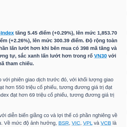
-Index
tăng 5.45 điểm (+0.29%), lên mức 1,853.70
iểm (+2.26%), lên mức 300.39 điểm. Độ rộng toàn
phần lấn lướt hơn khi bên mua có 398 mã tăng và
ng tự, sắc xanh lấn lướt hơn trong rổ
VN30
với
mã tham chiếu.
 với phiên giao dịch trước đó, với khối lượng giao
t hơn 550 triệu cổ phiếu, tương đương giá trị đạt
ndex
đạt hơn 69 triệu cổ phiếu, tương đương giá trị
ới diễn biến giằng co và lợi thế có phần nghiêng về
ều. Về mức độ ảnh hưởng,
BSR
,
VIC
,
VPL
và
VCB
là