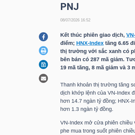
PNJ
08/07/2026 16:52
DOANH
NGHIỆP
Kết thúc phiên giao dịch,
VN
điểm;
HNX-Index
tăng 6.65 đ
thị trường với sắc xanh có 
BẤT
bên bán có 287 mã giảm. Tươ
ĐỘNG
19 mã tăng, 8 mã giảm và 3 
SẢN
Thanh khoản thị trường tăng so
dịch khớp lệnh của
VN-Index
đạ
hơn 14.7 ngàn tỷ đồng;
HNX-I
TÀI
hơn 1.3 ngàn tỷ đồng.
CHÍNH
VN-Index
mở cửa phiên chiều v
phe mua trong suốt phiên chi