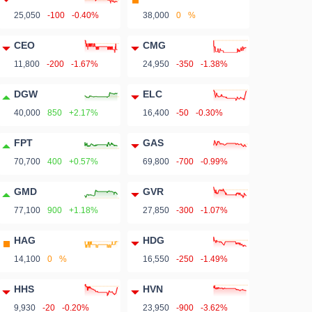
25,050
-100
-0.40%
38,000
0
%
CEO
CMG
11,800
-200
-1.67%
24,950
-350
-1.38%
DGW
ELC
40,000
850
+2.17%
16,400
-50
-0.30%
FPT
GAS
70,700
400
+0.57%
69,800
-700
-0.99%
GMD
GVR
77,100
900
+1.18%
27,850
-300
-1.07%
HAG
HDG
14,100
0
%
16,550
-250
-1.49%
HHS
HVN
9,930
-20
-0.20%
23,950
-900
-3.62%