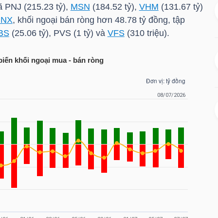
mã
PNJ
(215.23 tỷ),
MSN
(184.52 tỷ),
VHM
(131.67 tỷ)
HNX
, khối ngoại bán ròng hơn 48.78 tỷ đồng, tập
BS
(25.06 tỷ),
PVS
(1 tỷ) và
VFS
(310 triệu).
biến khối ngoại mua - bán ròng