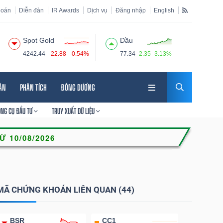
hoán
Diễn đàn
IR Awards
Dịch vụ
Đăng nhập
English
Spot Gold
Dầu
4242.44
-22.88
-0.54%
77.34
2.35
3.13%
HÂN
PHÂN TÍCH
ĐÔNG DƯƠNG
ÔNG CỤ ĐẦU TƯ
TRUY XUẤT DỮ LIỆU
MÃ CHỨNG KHOÁN LIÊN QUAN (44)
BSR
CC1