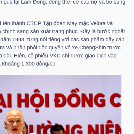
mpus tại Lâm Đồng, đồng thời cơ cấu nợ và bổ sung
i tên thành CTCP Tập đoàn May mặc Velora và
chính sang sản xuất trang phục. Đây là bước ngoặt
 năm 1993, từng nổi tiếng với các sản phẩm dây cáp
hựa và phân phối độc quyền vỏ xe ChengShin trước
éo dài. Hiện, cổ phiếu
VKC
chỉ được giao dịch vào
á khoảng 1,300 đồng/cp.