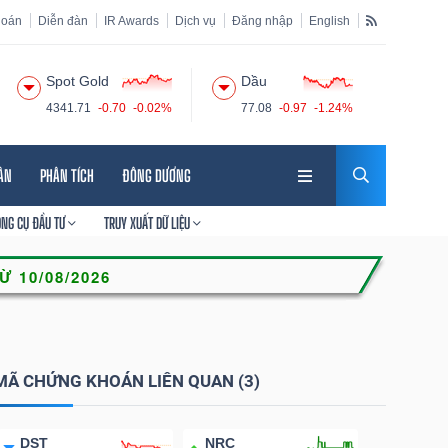
hoán
Diễn đàn
IR Awards
Dịch vụ
Đăng nhập
English
Spot Gold
Dầu
4341.71
-0.70
-0.02%
77.08
-0.97
-1.24%
HÂN
PHÂN TÍCH
ĐÔNG DƯƠNG
ÔNG CỤ ĐẦU TƯ
TRUY XUẤT DỮ LIỆU
MÃ CHỨNG KHOÁN LIÊN QUAN (3)
DST
NRC