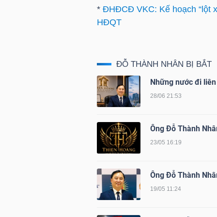
NGUYÊN
*
ĐHĐCĐ VKC: Kế hoạch “lột x
VẬT
HĐQT
LIỆU
ĐỖ THÀNH NHÂN BỊ BẮT
Những nước đi liên
CÔNG
28/06 21:53
NGHIỆP
Ông Đỗ Thành Nhân 
23/05 16:19
TIÊU
Ông Đỗ Thành Nhân 
DÙNG
19/05 11:24
KHÔNG
THIẾT