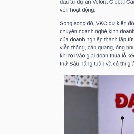
đầu tư dự án Velora Global Ca
vốn hoạt động.
NGÀNH
Song song đó,
VKC
dự kiến đổ
chuyển ngành nghề kinh doanh 
của doanh nghiệp thành lập từ
viễn thông, cáp quang, ống n
DOANH
khi rơi vào giai đoạn thua lỗ k
NGHIỆP
thứ Sáu hằng tuần và có thị gi
CỔ
PHIẾU
PHÁI
SINH