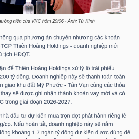
thường niên của
VKC
hôm 29/06 - Ảnh: Tử Kính
thông qua phương án chuyển nhượng các khoản
 CTCP Thiên Hoàng Holdings - doanh nghiệp mới
ủ tịch HĐQT.
n để Thiên Hoàng Holdings xử lý lô trái phiếu
200 tỷ đồng. Doanh nghiệp này sẽ thanh toán toàn
bàn giao khu đất Mỹ Phước - Tân Vạn cùng các thỏa
ả thay sẽ được ghi nhận thành khoản vay mới và có
C
trong giai đoạn 2026-2027.
nhà đầu tư dự kiến mua trọn đợt phát hành riêng lẻ
ng/cp. Nếu hoàn tất, doanh nghiệp này sẽ nắm
 động khoảng 1.7 ngàn tỷ đồng dự kiến được dùng để