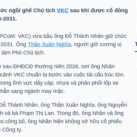
ức ngồi ghế Chủ tịch
VKC
sau khi được cổ đông
-2031.
UPCoM:
VKC
) vừa bầu ông Đỗ Thành Nhân giữ chức
-2031. Ông
Thân Xuân Nghĩa
, người giữ cương vị
 làm Phó Chủ tịch.
ày sau ĐHĐCĐ thường niên 2026, nơi ông Nhân
 cảnh
VKC
chuẩn bị bước vào cuộc tái cấu trúc lớn.
rong lĩnh vực dây cáp, nhựa và phân phối lốp xe
 hẳn sang ngành may mặc.
Đỗ Thành Nhân, ông
Thân Xuân Nghĩa
, ông Nguyễn
 và bà Phạm Thị Lan. Trong đó, ông Nhân và ông
eo công bố, ông Nhân hiện không sở hữu cổ phiếu
 Công ty.