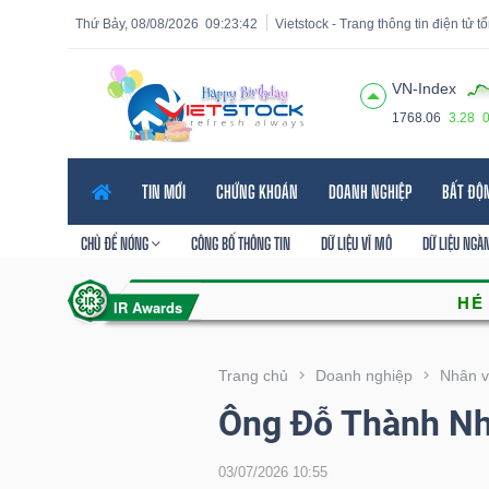
Thứ Bảy, 08/08/2026
09:23:44
Vietstock - Trang thông tin điện tử 
VN-Index
1768.06
3.28
Tất cả
Tính năng
Ngành
Mã chứng khoán
Lãnh
TIN MỚI
CHỨNG KHOÁN
DOANH NGHIỆP
BẤT ĐỘ
Tính
năng
CHỦ ĐỀ NÓNG
CÔNG BỐ THÔNG TIN
DỮ LIỆU VĨ MÔ
DỮ LIỆU NGÀ
(-)
VIETSTOCK
Trang chủ
Doanh nghiệp
Nhân v
Ông Đỗ Thành Nh
CHỨNG
KHOÁN
03/07/2026 10:55