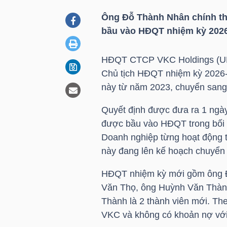
Ông Đỗ Thành Nhân chính th
bầu vào HĐQT nhiệm kỳ 2026
DOANH
NGHIỆP
HĐQT CTCP
VKC
Holdings (
Chủ tịch HĐQT nhiệm kỳ 2026
này từ năm 2023, chuyển sang
BẤT
Quyết định được đưa ra 1 ng
ĐỘNG
được bầu vào HĐQT trong bối
SẢN
Doanh nghiệp từng hoạt động t
này đang lên kế hoạch chuyển
TÀI
HĐQT nhiệm kỳ mới gồm ông 
CHÍNH
Văn Thọ, ông Huỳnh Văn Thành
Thành là 2 thành viên mới. Th
VKC
và không có khoản nợ với