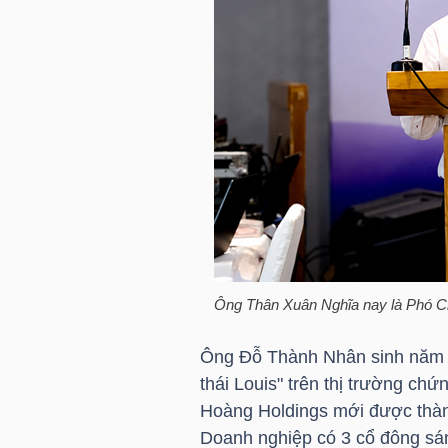
TRÁI
PHIẾU
CÔNG
CỤ
ĐẦU
TƯ
Ông
Thân Xuân Nghĩa
nay là Phó C
Ông Đỗ Thành Nhân sinh năm 19
TRUY
thái Louis" trên thị trường ch
XUẤT
Hoàng Holdings mới được thành
DỮ
Doanh nghiệp có 3 cổ đông sá