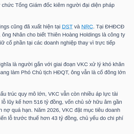
 chức Tổng Giám đốc kiêm người đại diện pháp
ngs cũng đã xuất hiện tại
DST
và
NRC
. Tại ĐHĐCĐ
, ông Nhân cho biết Thiên Hoàng Holdings là công ty
iữ cổ phần tại các doanh nghiệp thay vì trực tiếp
ghĩa
là người gắn với giai đoạn
VKC
xử lý khó khăn
sang làm Phó Chủ tịch HĐQT, ông vẫn là cổ đông lớn
cấu trúc quy mô lớn,
VKC
vẫn còn nhiều áp lực tài
 lỗ lũy kế hơn 516 tỷ đồng, vốn chủ sở hữu âm gần
ản nợ quá hạn. Năm 2026,
VKC
đặt mục tiêu doanh
ến lỗ trước thuế hơn 43 tỷ đồng, chủ yếu do chi phí