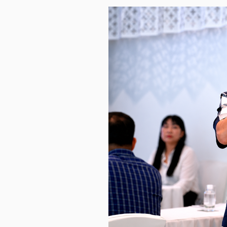
HÀNG
HÓA
KINH
TẾ
THẾ
GIỚI
ĐÔNG
DƯƠNG