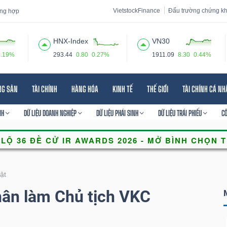
VietstockFinance
Đấu trường chứng k
tổng hợp
HNX-Index
VN30
0.19%
293.44
0.80
0.27%
1911.09
8.30
0.44%
 đạo
Tin tức
Báo cáo phân tích
Thuật ngữ
Dịch vụ
NG SẢN
TÀI CHÍNH
HÀNG HÓA
KINH TẾ
THẾ GIỚI
TÀI CHÍNH CÁ N
NH
DỮ LIỆU DOANH NGHIỆP
DỮ LIỆU PHÁI SINH
DỮ LIỆU TRÁI PHIẾU
C
ật
ân làm Chủ tịch VKC