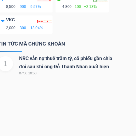
8,500
-900
-9.57%
4,800
100
+2.13%
VKC
2,000
-300
-13.04%
TIN TỨC MÃ CHỨNG KHOÁN
NRC vẫn nợ thuế trăm tỷ, cổ phiếu gần chia
1
đôi sau khi ông Đỗ Thành Nhân xuất hiện
07/08 10:50