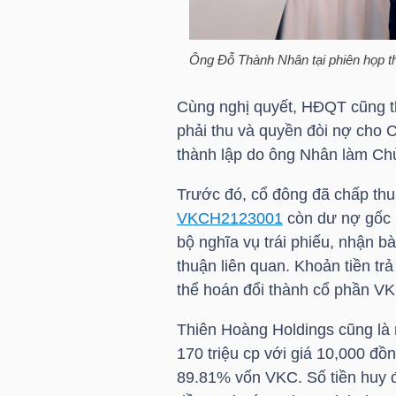
TÀI
Ông Đỗ Thành Nhân tại phiên họp 
CHÍNH
CÁ
Cùng nghị quyết, HĐQT cũng 
NHÂN
phải thu và quyền đòi nợ cho
thành lập do ông Nhân làm Ch
Trước đó, cổ đông đã chấp thuậ
PHÂN
VKCH2123001
còn dư nợ gốc 
TÍCH
bộ nghĩa vụ trái phiếu, nhận 
VIETSTOCKFINANCE
thuận liên quan. Khoản tiền tr
thể hoán đổi thành cổ phần
VK
Thiên Hoàng Holdings cũng là 
170 triệu cp với giá 10,000 đồ
VĨ
89.81% vốn
VKC
. Số tiền huy
MÔ