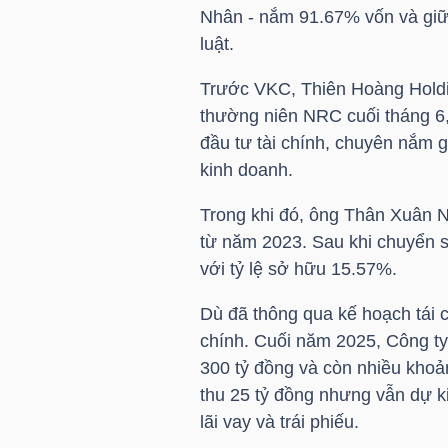
LIỆU
Nhân - nắm 91.67% vốn và giữ
luật.
Ngành
Trước
VKC
, Thiên Hoàng Holdi
(-)
thường niên
NRC
cuối tháng 6
đầu tư tài chính, chuyên nắm g
VS-
kinh doanh.
SECTOR
Trong khi đó, ông
Thân Xuân N
từ năm 2023. Sau khi chuyển 
với tỷ lệ sở hữu 15.57%.
Dù đã thông qua kế hoạch tái 
NĂNG
chính. Cuối năm 2025, Công ty
LƯỢNG
300 tỷ đồng và còn nhiều kho
thu 25 tỷ đồng nhưng vẫn dự ki
lãi vay và trái phiếu.