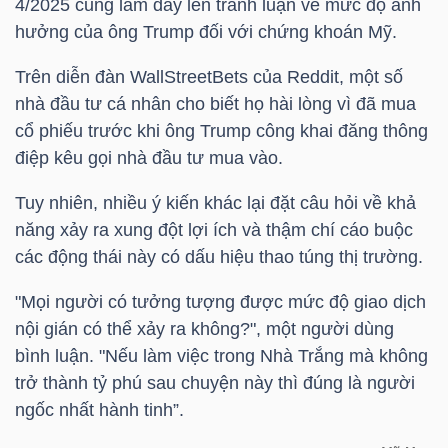
4/2025 cũng làm dấy lên tranh luận về mức độ ảnh
hưởng của ông Trump đối với chứng khoán Mỹ.
Bài
viết
Trên diễn đàn WallStreetBets của Reddit, một số
của
nhà đầu tư cá nhân cho biết họ hài lòng vì đã mua
tác
cổ phiếu trước khi ông Trump công khai đăng thông
giả
điệp kêu gọi nhà đầu tư mua vào.
(-)
Tuy nhiên, nhiều ý kiến khác lại đặt câu hỏi về khả
năng xảy ra xung đột lợi ích và thậm chí cáo buộc
Báo
các động thái này có dấu hiệu thao túng thị trường.
cáo
phân
"Mọi người có tưởng tượng được mức độ giao dịch
tích
nội gián có thể xảy ra không?", một người dùng
(-)
bình luận. "Nếu làm việc trong Nhà Trắng mà không
trở thành tỷ phú sau chuyện này thì đúng là người
ngốc nhất hành tinh”.
Thuật