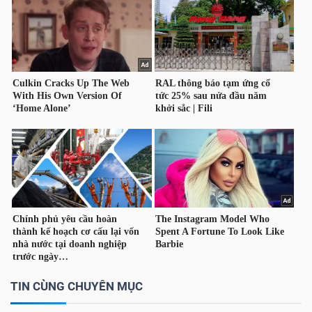
Công
cụ
đầu
tư
Truyền
thông
tài
TIN CÙNG CHUYÊN MỤC
chính