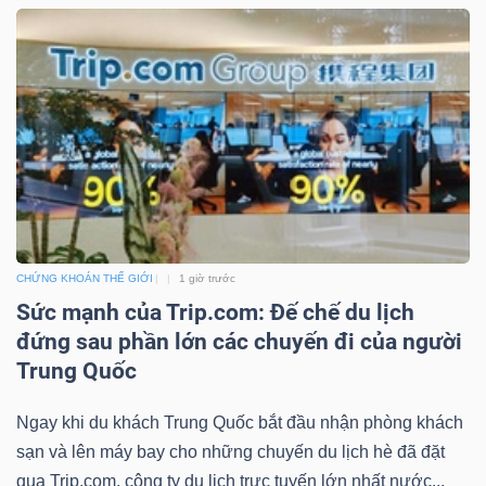
Dữ
liệu
tài
chính
CHỨNG KHOÁN THẾ GIỚI
1 giờ trước
Sức mạnh của Trip.com: Đế chế du lịch
đứng sau phần lớn các chuyến đi của người
Trung Quốc
Ngay khi du khách Trung Quốc bắt đầu nhận phòng khách
sạn và lên máy bay cho những chuyến du lịch hè đã đặt
qua Trip.com, công ty du lịch trực tuyến lớn nhất nước...