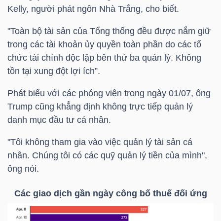
NGUYÊN
Kelly, người phát ngôn Nhà Trắng, cho biết.
VẬT
"Toàn bộ tài sản của Tổng thống đều được nắm giữ
LIỆU
trong các tài khoản ủy quyền toàn phần do các tổ
chức tài chính độc lập bên thứ ba quản lý. Không
tồn tại xung đột lợi ích”.
Phát biểu với các phóng viên trong ngày 01/07, ông
CÔNG
Trump cũng khẳng định không trực tiếp quản lý
NGHIỆP
danh mục đầu tư cá nhân.
"Tôi không tham gia vào việc quản lý tài sản cá
nhân. Chúng tôi có các quỹ quản lý tiền của mình",
ông nói.
TIÊU
DÙNG
Các giao dịch gần ngày công bố thuế đối ứng
KHÔNG
THIẾT