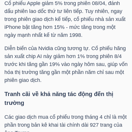
DỊCH
Cổ phiếu Apple giảm 5% trong phiên 08/04, đánh
VỤ
dấu phiên lao dốc thứ tư liên tiếp. Tuy nhiên, ngay
TRUYỀN
trong phiên giao dịch kế tiếp, cổ phiếu nhà sản xuất
THÔNG
iPhone bật tăng hơn 15% - mức tăng trong một
ngày mạnh nhất kể từ năm 1998.
Diễn biến của Nvidia cũng tương tự. Cổ phiếu hãng
sản xuất chip AI này giảm hơn 1% trong phiên 8/4
TIỆN
trước khi tăng gần 19% vào ngày hôm sau, giúp vốn
ÍCH
hóa thị trường tăng gần một phần năm chỉ sau một
phiên giao dịch.
Tranh cãi về khả năng tác động đến thị
trường
BẤT
ĐỘNG
Các giao dịch mua cổ phiếu trong tháng 4 chỉ là một
SẢN
phần trong bản kê khai tài chính dài 927 trang của