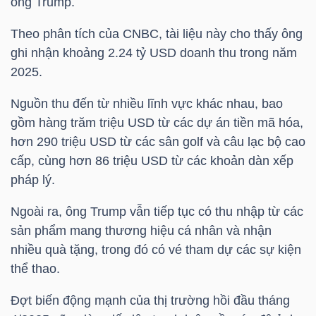
ông Trump.
Mã
Theo phân tích của CNBC, tài liệu này cho thấy ông
chứng
ghi nhận khoảng 2.24
tỷ USD
doanh thu trong năm
khoán
2025.
(-)
Nguồn thu đến từ nhiều lĩnh vực khác nhau, bao
Tất cả
Cổ phiếu
Chỉ số
Chứng chỉ quỹ
Chứng 
gồm hàng trăm
triệu USD
từ các dự án tiền mã hóa,
hơn 290
triệu USD
từ các sân golf và câu lạc bộ cao
Lãnh
cấp, cùng hơn 86
triệu USD
từ các khoản dàn xếp
đạo
pháp lý.
(-)
Ngoài ra, ông Trump vẫn tiếp tục có thu nhập từ các
Tất cả
Người nội bộ
Người liên quan
Cổ đông lớn
sản phẩm mang thương hiệu cá nhân và nhận
nhiều quà tặng, trong đó có vé tham dự các sự kiện
Tin
thể thao.
tức
(-)
Đợt biến động mạnh của thị trường hồi đầu tháng