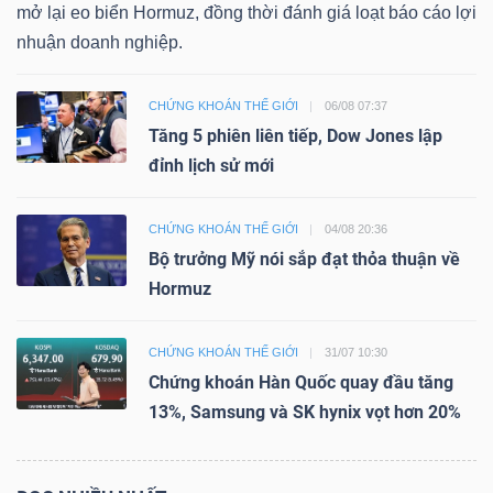
mở lại eo biển Hormuz, đồng thời đánh giá loạt báo cáo lợi
nhuận doanh nghiệp.
CHỨNG KHOÁN THẾ GIỚI
06/08 07:37
Tăng 5 phiên liên tiếp, Dow Jones lập
đỉnh lịch sử mới
CHỨNG KHOÁN THẾ GIỚI
04/08 20:36
Bộ trưởng Mỹ nói sắp đạt thỏa thuận về
Hormuz
CHỨNG KHOÁN THẾ GIỚI
31/07 10:30
Chứng khoán Hàn Quốc quay đầu tăng
13%, Samsung và SK hynix vọt hơn 20%