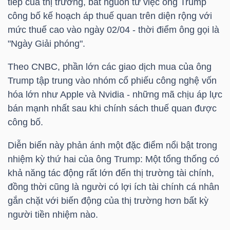
tiếp của thị trường, bắt nguồn từ việc ông Trump
công bố kế hoạch áp thuế quan trên diện rộng với
mức thuế cao vào ngày 02/04 - thời điểm ông gọi là
NGÀNH
"Ngày Giải phóng".
Theo CNBC, phần lớn các giao dịch mua của ông
Trump tập trung vào nhóm cổ phiếu công nghệ vốn
DOANH
hóa lớn như Apple và Nvidia - những mã chịu áp lực
NGHIỆP
bán mạnh nhất sau khi chính sách thuế quan được
công bố.
Diễn biến này phản ánh một đặc điểm nổi bật trong
CỔ
nhiệm kỳ thứ hai của ông Trump: Một tổng thống có
PHIẾU
khả năng tác động rất lớn đến thị trường tài chính,
đồng thời cũng là người có lợi ích tài chính cá nhân
gắn chặt với biến động của thị trường hơn bất kỳ
PHÁI
người tiền nhiệm nào.
SINH