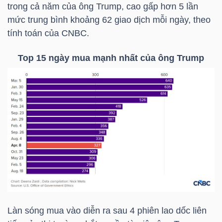
trong cả năm của ông Trump, cao gấp hơn 5 lần
mức trung bình khoảng 62 giao dịch mỗi ngày, theo
TÀI
tính toán của CNBC.
CHÍNH
CÁ
Top 15 ngày mua mạnh nhất của ông Trump
NHÂN
PHÂN
TÍCH
VIETSTOCKFINANCE
VĨ
Làn sóng mua vào diễn ra sau 4 phiên lao dốc liên
MÔ