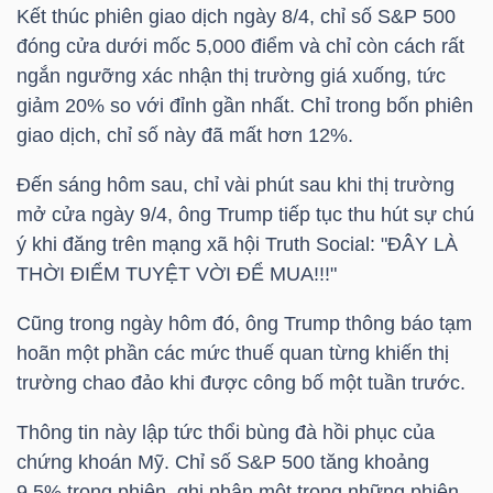
Kết thúc phiên giao dịch ngày 8/4, chỉ số S&P 500
đóng cửa dưới mốc 5,000 điểm và chỉ còn cách rất
ngắn ngưỡng xác nhận thị trường giá xuống, tức
TRÁI
giảm 20% so với đỉnh gần nhất. Chỉ trong bốn phiên
PHIẾU
giao dịch, chỉ số này đã mất hơn 12%.
Đến sáng hôm sau, chỉ vài phút sau khi thị trường
mở cửa ngày 9/4, ông Trump tiếp tục thu hút sự chú
CÔNG
ý khi đăng trên mạng xã hội Truth Social: "ĐÂY LÀ
CỤ
THỜI ĐIỂM TUYỆT VỜI ĐỂ MUA!!!"
ĐẦU
TƯ
Cũng trong ngày hôm đó, ông Trump thông báo tạm
hoãn một phần các mức thuế quan từng khiến thị
trường chao đảo khi được công bố một tuần trước.
TRUY
Thông tin này lập tức thổi bùng đà hồi phục của
XUẤT
chứng khoán Mỹ. Chỉ số S&P 500 tăng khoảng
DỮ
9.5% trong phiên, ghi nhận một trong những phiên