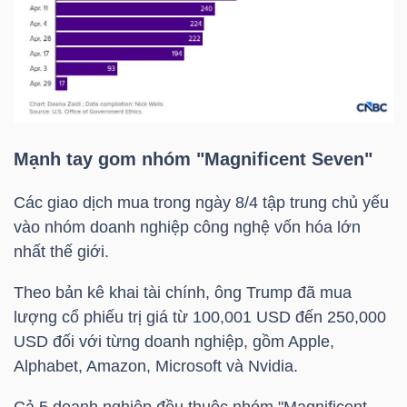
YẾU
TIÊU
DÙNG
Mạnh tay gom nhóm "Magnificent Seven"
THIẾT
YẾU
Các giao dịch mua trong ngày 8/4 tập trung chủ yếu
vào nhóm doanh nghiệp công nghệ vốn hóa lớn
nhất thế giới.
Theo bản kê khai tài chính, ông Trump đã mua
CHĂM
lượng cổ phiếu trị giá từ 100,00
1 USD
đến 250,000
SÓC
USD đối với từng doanh nghiệp, gồm Apple,
SỨC
Alphabet, Amazon, Microsoft và Nvidia.
KHỎE