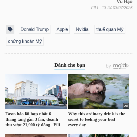
ngữ
Vũ Hạo
(-)
FILI
- 13:24 03/07/2026
Dịch
Donald Trump
Apple
Nvidia
thuế quan Mỹ
vụ
chứng khoán Mỹ
(-)
Đào
tạo
Sách
tài
chính