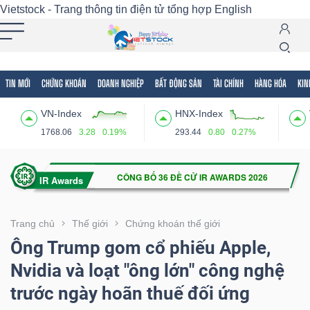
Vietstock - Trang thông tin điện tử tổng hợp
English
TIN MỚI
CHỨNG KHOÁN
DOANH NGHIỆP
BẤT ĐỘNG SẢN
TÀI CHÍNH
HÀNG HÓA
KIN
Tất cả
Tính năng
Ngành
Mã chứng khoán
Lãnh
VN-Index
HNX-Index
Tính
1768.06
3.28
0.19%
293.44
0.80
0.27%
năng
(-)
VIETSTOCK
Trang chủ
Thế giới
Chứng khoán thế giới
Ông Trump gom cổ phiếu Apple,
Nvidia và loạt "ông lớn" công nghệ
CHỨNG
trước ngày hoãn thuế đối ứng
KHOÁN