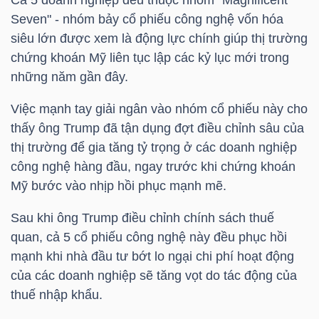
Cả 5 doanh nghiệp đều thuộc nhóm "Magnificent
Seven" - nhóm bảy cổ phiếu công nghệ vốn hóa
siêu lớn được xem là động lực chính giúp thị trường
chứng khoán Mỹ liên tục lập các kỷ lục mới trong
TÀI
những năm gần đây.
CHÍNH
Việc mạnh tay giải ngân vào nhóm cổ phiếu này cho
thấy ông Trump đã tận dụng đợt điều chỉnh sâu của
thị trường để gia tăng tỷ trọng ở các doanh nghiệp
công nghệ hàng đầu, ngay trước khi chứng khoán
CÔNG
Mỹ bước vào nhịp hồi phục mạnh mẽ.
NGHỆ
THÔNG
Sau khi ông Trump điều chỉnh chính sách thuế
TIN
quan, cả 5 cổ phiếu công nghệ này đều phục hồi
mạnh khi nhà đầu tư bớt lo ngại chi phí hoạt động
của các doanh nghiệp sẽ tăng vọt do tác động của
thuế nhập khẩu.