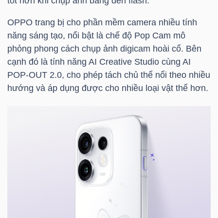
tốt hơn khi chụp ảnh bằng đèn flash.
LIỆU
OPPO trang bị cho phần mềm camera nhiều tính
Ngành
năng sáng tạo, nổi bật là chế độ Pop Cam mô
(-)
phỏng phong cách chụp ảnh digicam hoài cổ. Bên
cạnh đó là tính năng AI Creative Studio cùng AI
VS-
POP-OUT 2.0, cho phép tách chủ thể nổi theo nhiều
SECTOR
hướng và áp dụng được cho nhiều loại vật thể hơn.
NĂNG
LƯỢNG