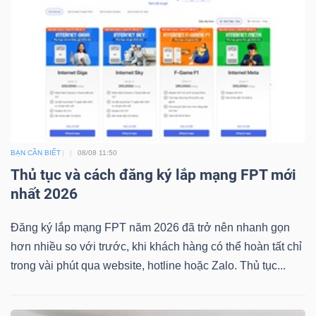
Mã
chứng
khoán
(-)
Tất cả
Cổ phiếu
Chỉ số
Chứng chỉ quỹ
Chứng 
Lãnh
BẠN CẦN BIẾT
08/08 11:50
đạo
Thủ tục và cách đăng ký lắp mạng FPT mới
(-)
nhất 2026
Tất cả
Người nội bộ
Người liên quan
Cổ đông lớn
Đăng ký lắp mạng FPT năm 2026 đã trở nên nhanh gọn
hơn nhiều so với trước, khi khách hàng có thể hoàn tất chỉ
Tin
trong vài phút qua website, hotline hoặc Zalo. Thủ tục...
tức
(-)