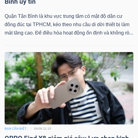
Bình uy tín
Quận Tân Bình là khu vực trung tâm có mật độ dân cư
đông đúc tại TPHCM, kéo theo nhu cầu di dời thiết bị làm
Dữ
mát tăng cao. Để điều hòa hoạt động ổn định và không rò...
liệu
tài
chính
BẠN CẦN BIẾT
06/08 11:15