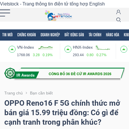
Vietstock - Trang thông tin điện tử tổng hợp
English
TIN MỚI
CHỨNG KHOÁN
DOANH NGHIỆP
BẤT ĐỘNG SẢN
TÀI CHÍNH
HÀNG HÓA
KIN
Tất cả
Tính năng
Ngành
Mã chứng khoán
Lãnh
VN-Index
HNX-Index
Tính
1768.06
3.28
0.19%
293.44
0.80
0.27%
năng
(-)
VIETSTOCK
Trang chủ
Bạn cần biết
OPPO Reno16 F 5G chính thức mở
bán giá 15.99 triệu đồng: Có gì để
CHỨNG
cạnh tranh trong phân khúc?
KHOÁN