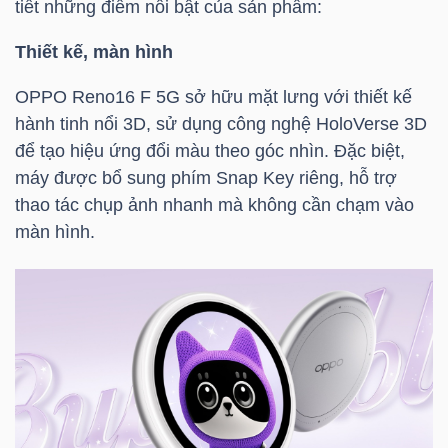
tiết những điểm nổi bật của sản phẩm:
TÀI
Thiết kế, màn hình
CHÍNH
OPPO Reno16 F 5G sở hữu mặt lưng với thiết kế
CÁ
hành tinh nổi 3D, sử dụng công nghệ HoloVerse 3D
NHÂN
để tạo hiệu ứng đổi màu theo góc nhìn. Đặc biệt,
máy được bổ sung phím Snap Key riêng, hỗ trợ
thao tác chụp ảnh nhanh mà không cần chạm vào
PHÂN
màn hình.
TÍCH
VIETSTOCKFINANCE
VĨ
MÔ