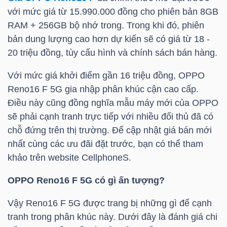
HÀNG
với mức giá từ 15.990.000 đồng cho phiên bản 8GB
HÓA
RAM + 256GB bộ nhớ trong. Trong khi đó, phiên
bản dung lượng cao hơn dự kiến sẽ có giá từ 18 -
20 triệu đồng, tùy cấu hình và chính sách bán hàng.
KINH
Với mức giá khởi điểm gần 16 triệu đồng, OPPO
TẾ
Reno16 F 5G gia nhập phân khúc cận cao cấp.
Điều này cũng đồng nghĩa mẫu máy mới của OPPO
sẽ phải cạnh tranh trực tiếp với nhiều đối thủ đã có
THẾ
chỗ đứng trên thị trường. Để cập nhật giá bán mới
GIỚI
nhất cùng các ưu đãi đặt trước, bạn có thể tham
khảo trên website CellphoneS.
OPPO Reno16 F 5G có gì ấn tượng?
ĐÔNG
Vậy Reno16 F 5G được trang bị những gì để cạnh
DƯƠNG
tranh trong phân khúc này. Dưới đây là đánh giá chi