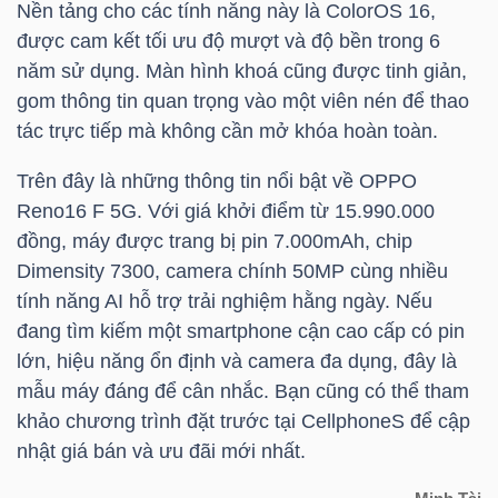
Nền tảng cho các tính năng này là ColorOS 16,
YẾU
được cam kết tối ưu độ mượt và độ bền trong 6
năm sử dụng. Màn hình khoá cũng được tinh giản,
gom thông tin quan trọng vào một viên nén để thao
tác trực tiếp mà không cần mở khóa hoàn toàn.
TIÊU
DÙNG
Trên đây là những thông tin nổi bật về OPPO
THIẾT
Reno16 F 5G. Với giá khởi điểm từ 15.990.000
YẾU
đồng, máy được trang bị pin 7.000mAh, chip
Dimensity 7300, camera chính 50MP cùng nhiều
tính năng AI hỗ trợ trải nghiệm hằng ngày. Nếu
đang tìm kiếm một smartphone cận cao cấp có pin
lớn, hiệu năng ổn định và camera đa dụng, đây là
CHĂM
mẫu máy đáng để cân nhắc. Bạn cũng có thể tham
SÓC
khảo chương trình đặt trước tại CellphoneS để cập
SỨC
nhật giá bán và ưu đãi mới nhất.
KHỎE