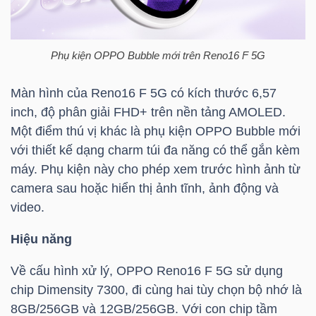
NGÀNH
Phụ kiện OPPO Bubble mới trên Reno16 F 5G
Màn hình của Reno16 F 5G có kích thước 6,57
inch, độ phân giải FHD+ trên nền tảng AMOLED.
DOANH
Một điểm thú vị khác là phụ kiện OPPO Bubble mới
NGHIỆP
với thiết kế dạng charm túi đa năng có thể gắn kèm
máy. Phụ kiện này cho phép xem trước hình ảnh từ
camera sau hoặc hiển thị ảnh tĩnh, ảnh động và
CỔ
video.
PHIẾU
Hiệu năng
Về cấu hình xử lý, OPPO Reno16 F 5G sử dụng
PHÁI
chip Dimensity 7300, đi cùng hai tùy chọn bộ nhớ là
SINH
8GB/256GB và 12GB/256GB. Với con chip tầm