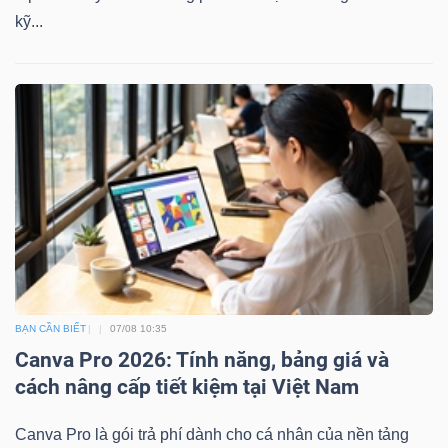
ngữ
kỹ...
(-)
Dịch
vụ
(-)
Đào
tạo
BẠN CẦN BIẾT
07/08 10:35
Canva Pro 2026: Tính năng, bảng giá và
cách nâng cấp tiết kiệm tại Việt Nam
Sách
tài
Canva Pro là gói trả phí dành cho cá nhân của nền tảng
chính