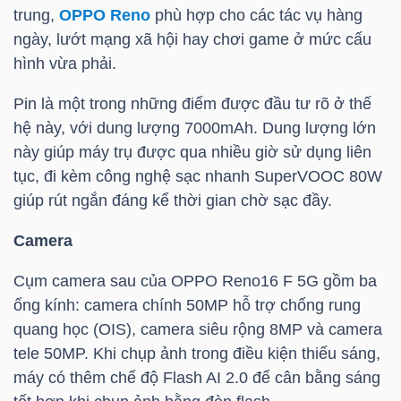
trung,
OPPO Reno
phù hợp cho các tác vụ hàng
ngày, lướt mạng xã hội hay chơi game ở mức cấu
hình vừa phải.
TRÁI
PHIẾU
Pin là một trong những điểm được đầu tư rõ ở thế
hệ này, với dung lượng 7000mAh. Dung lượng lớn
này giúp máy trụ được qua nhiều giờ sử dụng liên
tục, đi kèm công nghệ sạc nhanh SuperVOOC 80W
CÔNG
giúp rút ngắn đáng kể thời gian chờ sạc đầy.
CỤ
ĐẦU
Camera
TƯ
Cụm camera sau của OPPO Reno16 F 5G gồm ba
ống kính: camera chính 50MP hỗ trợ chống rung
quang học (OIS), camera siêu rộng 8MP và camera
TRUY
tele 50MP. Khi chụp ảnh trong điều kiện thiếu sáng,
XUẤT
máy có thêm chế độ Flash AI 2.0 để cân bằng sáng
DỮ