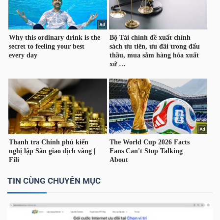
DỊCH
VỤ
TRUYỀN
THÔNG
TIỆN
ÍCH
BẤT
TIN CÙNG CHUYÊN MỤC
ĐỘNG
SẢN