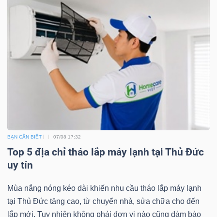
Bài
viết
của
tác
giả
(-)
Báo
cáo
BẠN CẦN BIẾT
07/08 17:32
phân
Top 5 địa chỉ tháo lắp máy lạnh tại Thủ Đức
tích
uy tín
(-)
Mùa nắng nóng kéo dài khiến nhu cầu tháo lắp máy lạnh
tại Thủ Đức tăng cao, từ chuyển nhà, sửa chữa cho đến
Thuật
lắp mới. Tuy nhiên không phải đơn vị nào cũng đảm bảo