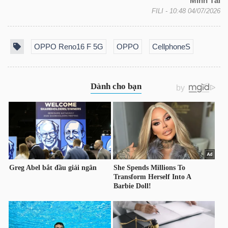
Minh Tài
FILI
- 10:48 04/07/2026
OPPO Reno16 F 5G
OPPO
CellphoneS
TÀI
CHÍNH
CÔNG
NGHỆ
THÔNG
TIN