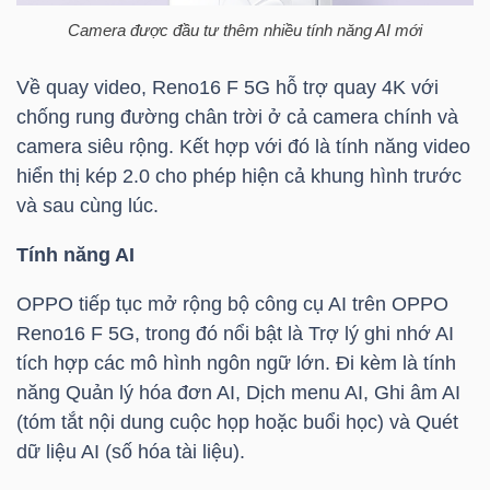
NGUYÊN
Camera được đầu tư thêm nhiều tính năng AI mới
VẬT
LIỆU
Về quay video, Reno16 F 5G hỗ trợ quay 4K với
chống rung đường chân trời ở cả camera chính và
camera siêu rộng. Kết hợp với đó là tính năng video
hiển thị kép 2.0 cho phép hiện cả khung hình trước
và sau cùng lúc.
CÔNG
NGHIỆP
Tính năng AI
OPPO tiếp tục mở rộng bộ công cụ AI trên OPPO
Reno16 F 5G, trong đó nổi bật là Trợ lý ghi nhớ AI
tích hợp các mô hình ngôn ngữ lớn. Đi kèm là tính
TIÊU
năng Quản lý hóa đơn AI, Dịch menu AI, Ghi âm AI
DÙNG
(tóm tắt nội dung cuộc họp hoặc buổi học) và Quét
KHÔNG
dữ liệu AI (số hóa tài liệu).
THIẾT