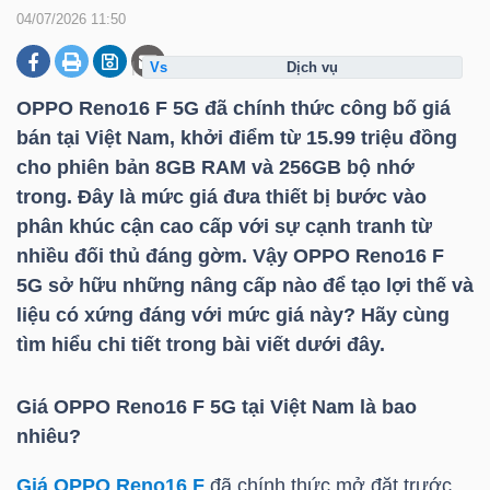
04/07/2026 11:50
dịch vụ
DOANH
NGHIỆP
OPPO Reno16 F 5G đã chính thức công bố giá
bán tại Việt Nam, khởi điểm từ 15.99 triệu đồng
cho phiên bản 8GB RAM và 256GB bộ nhớ
trong. Đây là mức giá đưa thiết bị bước vào
BẤT
phân khúc cận cao cấp với sự cạnh tranh từ
ĐỘNG
nhiều đối thủ đáng gờm. Vậy OPPO Reno16 F
SẢN
5G sở hữu những nâng cấp nào để tạo lợi thế và
liệu có xứng đáng với mức giá này? Hãy cùng
tìm hiểu chi tiết trong bài viết dưới đây.
TÀI
CHÍNH
Giá OPPO Reno16 F 5G tại Việt Nam là bao
nhiêu?
Giá OPPO Reno16 F
đã chính thức mở đặt trước