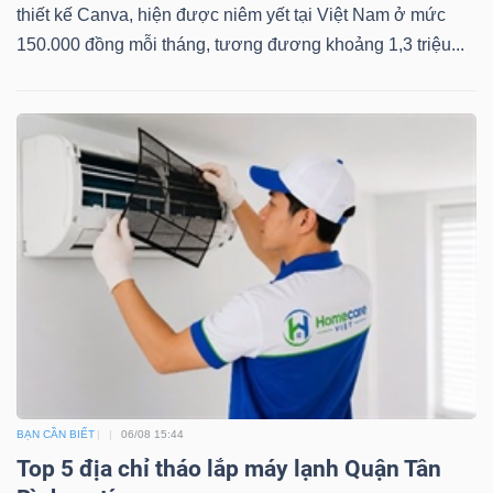
thiết kế Canva, hiện được niêm yết tại Việt Nam ở mức
150.000 đồng mỗi tháng, tương đương khoảng 1,3 triệu...
Công
cụ
đầu
tư
Truyền
thông
tài
BẠN CẦN BIẾT
06/08 15:44
chính
Top 5 địa chỉ tháo lắp máy lạnh Quận Tân