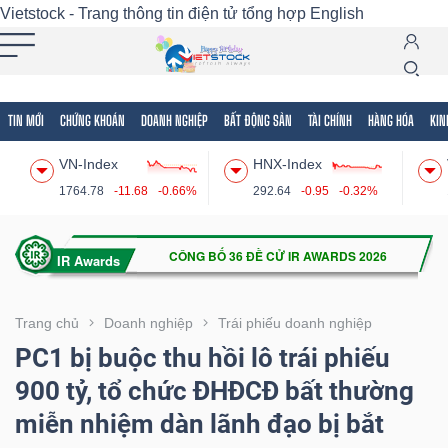
Vietstock - Trang thông tin điện tử tổng hợp
English
TIN MỚI
CHỨNG KHOÁN
DOANH NGHIỆP
BẤT ĐỘNG SẢN
TÀI CHÍNH
HÀNG HÓA
KIN
Tất cả
Tính năng
Ngành
Mã chứng khoán
Lãnh
VN-Index
HNX-Index
Tính
1764.78
-11.68
-0.66%
292.64
-0.95
-0.32%
năng
(-)
VIETSTOCK
Trang chủ
Doanh nghiệp
Trái phiếu doanh nghiệp
PC1 bị buộc thu hồi lô trái phiếu
900 tỷ, tổ chức ĐHĐCĐ bất thường
CHỨNG
miễn nhiệm dàn lãnh đạo bị bắt
KHOÁN