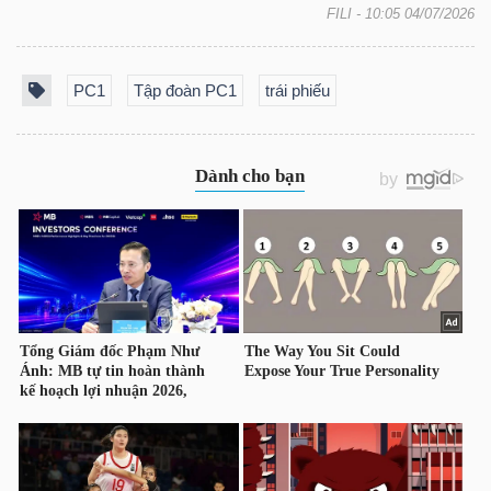
FILI
- 10:05 04/07/2026
LIỆU
Ngành
PC1
Tập đoàn PC1
trái phiếu
(-)
VS-
SECTOR
NĂNG
LƯỢNG