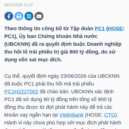
04/07/2026 11:07
DOANH
NGHIỆP
Theo thông tin công bố từ Tập đoàn
PC1
(
HOSE
:
PC1
), Ủy ban Chứng khoán Nhà nước
(UBCKNN) đã ra quyết định buộc Doanh nghiệp
thu hồi lô trái phiếu trị giá 900 tỷ đồng, do sử
BẤT
dụng vốn sai mục đích.
ĐỘNG
SẢN
Cụ thể, quyết định ngày 23/06/2026 của UBCKNN
đã buộc
PC1
phải thu hồi mã trái phiếu
PC1H2227002
đã chào bán. UBCKNN xác định
TÀI
PC1
đã sử dụng 90 tỷ đồng trên tổng số 900 tỷ
CHÍNH
đồng thu được từ đợt phát hành này để trả các
khoản vay ngắn hạn tại
Vietinbank
(
HOSE
:
CTG
).
Hành vi này chưa phù hợp với mục đích phát hành