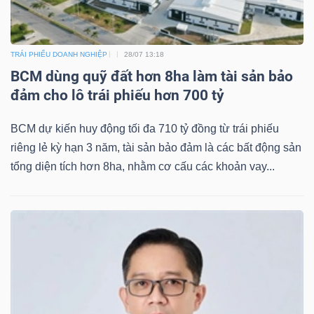
Mã
chứng
khoán
TRÁI PHIẾU DOANH NGHIỆP
28/07 13:18
BCM dùng quỹ đất hơn 8ha làm tài sản bảo
(-)
đảm cho lô trái phiếu hơn 700 tỷ
Tất cả
Cổ phiếu
Chỉ số
Chứng chỉ quỹ
Chứng 
BCM dự kiến huy động tối đa 710 tỷ đồng từ trái phiếu
Lãnh
riêng lẻ kỳ hạn 3 năm, tài sản bảo đảm là các bất động sản
đạo
tổng diện tích hơn 8ha, nhằm cơ cấu các khoản vay...
(-)
Tất cả
Người nội bộ
Người liên quan
Cổ đông lớn
Tin
tức
(-)