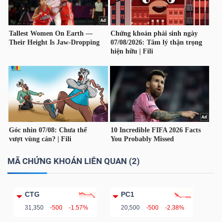
NGUYÊN
VẬT
LIỆU
CÔNG
NGHIỆP
MÃ CHỨNG KHOÁN LIÊN QUAN (2)
TIÊU
DÙNG
CTG
PC1
KHÔNG
31,350
-500
-1.57%
20,500
-500
-2.38%
THIẾT