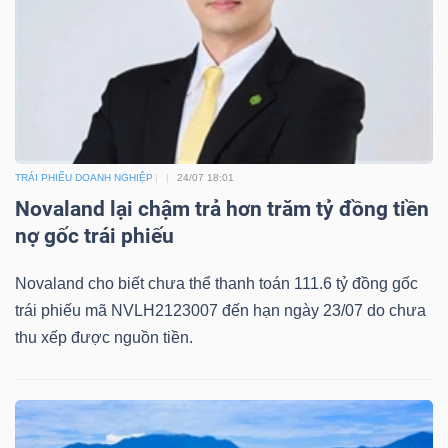
Bài
viết
của
tác
giả
(-)
TRÁI PHIẾU DOANH NGHIỆP
24/07 18:01
Novaland lại chậm trả hơn trăm tỷ đồng tiền
nợ gốc trái phiếu
Báo
cáo
Novaland cho biết chưa thể thanh toán 111.6 tỷ đồng gốc
phân
trái phiếu mã NVLH2123007 đến hạn ngày 23/07 do chưa
tích
thu xếp được nguồn tiền.
(-)
Thuật