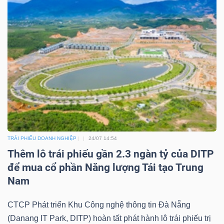
ngữ
(-)
Dịch
vụ
(-)
Đào
tạo
TRÁI PHIẾU DOANH NGHIỆP
24/07 14:54
Thêm lô trái phiếu gần 2.3 ngàn tỷ của DITP
để mua cổ phần Năng lượng Tái tạo Trung
Nam
Sách
CTCP Phát triển Khu Công nghệ thông tin Đà Nẵng
tài
(Danang IT Park, DITP) hoàn tất phát hành lô trái phiếu trị
chính