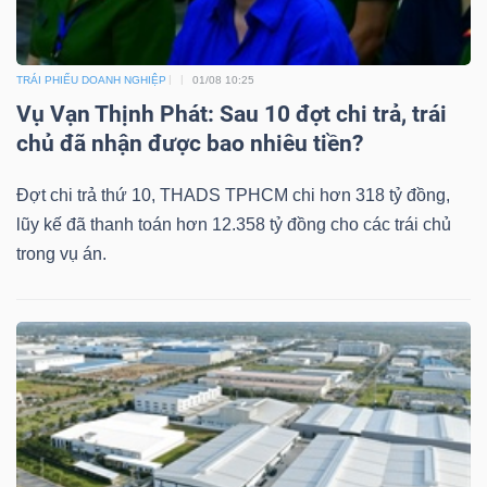
DỊCH
VỤ
TRUYỀN
TRÁI PHIẾU DOANH NGHIỆP
01/08 10:25
THÔNG
Vụ Vạn Thịnh Phát: Sau 10 đợt chi trả, trái
chủ đã nhận được bao nhiêu tiền?
Đợt chi trả thứ 10, THADS TPHCM chi hơn 318 tỷ đồng,
lũy kế đã thanh toán hơn 12.358 tỷ đồng cho các trái chủ
TIỆN
trong vụ án.
ÍCH
BẤT
ĐỘNG
SẢN