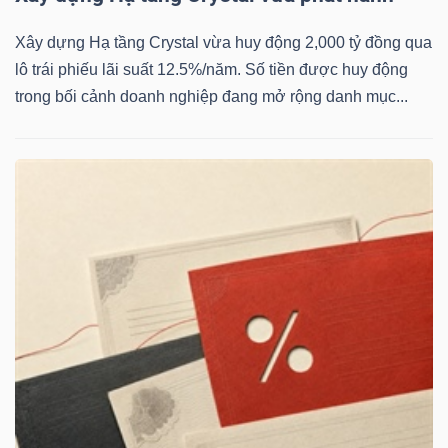
Xây dựng Hạ tầng Crystal vừa huy động 2,000 tỷ đồng qua
lô trái phiếu lãi suất 12.5%/năm. Số tiền được huy động
Dữ
trong bối cảnh doanh nghiệp đang mở rộng danh mục...
liệu
tài
chính