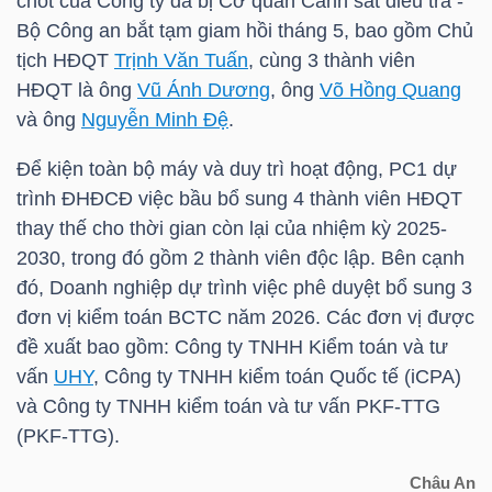
chốt của Công ty đã bị Cơ quan Cảnh sát điều tra -
Bộ Công an bắt tạm giam hồi tháng 5, bao gồm Chủ
tịch HĐQT
Trịnh Văn Tuấn
, cùng 3 thành viên
TRÁI
HĐQT là ông
Vũ Ánh Dương
, ông
Võ Hồng Quang
và ông
Nguyễn Minh Đệ
.
PHIẾU
Để kiện toàn bộ máy và duy trì hoạt động,
PC1
dự
trình ĐHĐCĐ việc bầu bổ sung 4 thành viên HĐQT
CÔNG
thay thế cho thời gian còn lại của nhiệm kỳ 2025-
CỤ
2030, trong đó gồm 2 thành viên độc lập. Bên cạnh
ĐẦU
đó, Doanh nghiệp dự trình việc phê duyệt bổ sung 3
TƯ
đơn vị kiểm toán BCTC năm 2026. Các đơn vị được
đề xuất bao gồm: Công ty TNHH Kiểm toán và tư
vấn
UHY
, Công ty TNHH kiểm toán Quốc tế (iCPA)
và Công ty TNHH kiểm toán và tư vấn PKF-TTG
TRUY
(PKF-TTG).
XUẤT
DỮ
Châu An