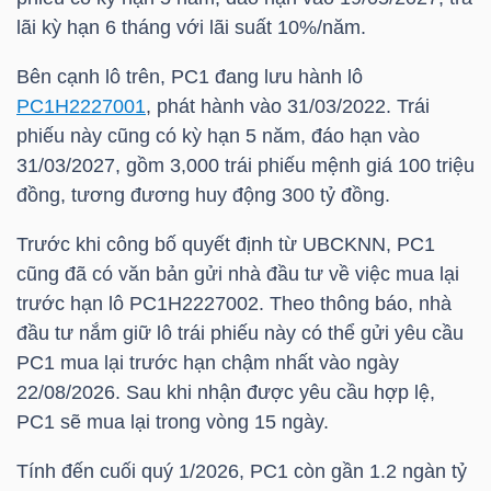
lãi kỳ hạn 6 tháng với lãi suất 10%/năm.
TÀI
Bên cạnh lô trên,
PC1
đang lưu hành lô
CHÍNH
PC1H2227001
, phát hành vào 31/03/2022. Trái
CÁ
phiếu này cũng có kỳ hạn 5 năm, đáo hạn vào
NHÂN
31/03/2027, gồm 3,000 trái phiếu mệnh giá 100 triệu
đồng, tương đương huy động 300 tỷ đồng.
Trước khi công bố quyết định từ UBCKNN,
PC1
PHÂN
cũng đã có văn bản gửi nhà đầu tư về việc mua lại
TÍCH
trước hạn lô
PC1H2227002
. Theo thông báo, nhà
VIETSTOCKFINANCE
đầu tư nắm giữ lô trái phiếu này có thể gửi yêu cầu
PC1
mua lại trước hạn chậm nhất vào ngày
22/08/2026. Sau khi nhận được yêu cầu hợp lệ,
PC1
sẽ mua lại trong vòng 15 ngày.
VĨ
MÔ
Tính đến cuối quý 1/2026,
PC1
còn gần 1.2 ngàn tỷ