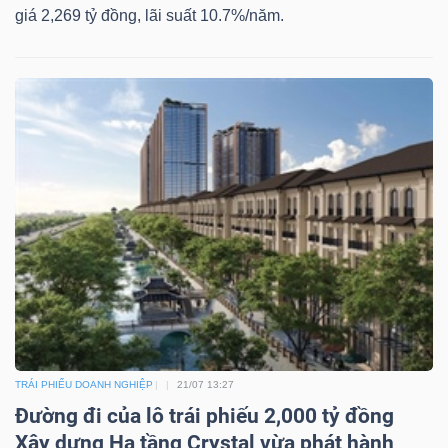
giá 2,269 tỷ đồng, lãi suất 10.7%/năm.
Công
cụ
đầu
tư
Truyền
thông
tài
TRÁI PHIẾU DOANH NGHIỆP
21/07 13:27
Đường đi của lô trái phiếu 2,000 tỷ đồng
chính
Xây dựng Hạ tầng Crystal vừa phát hành