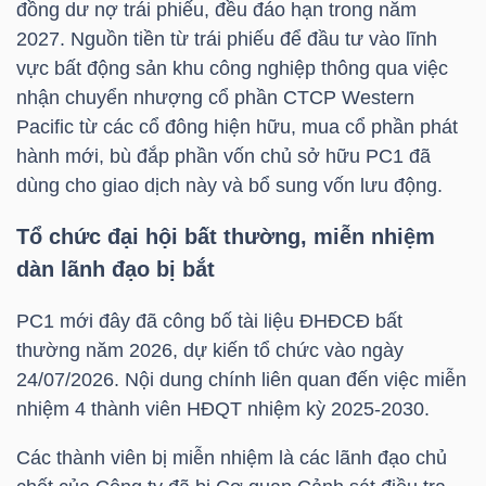
đồng dư nợ trái phiếu, đều đáo hạn trong năm
2027. Nguồn tiền từ trái phiếu để đầu tư vào lĩnh
vực bất động sản khu công nghiệp thông qua việc
NGÀNH
nhận chuyển nhượng cổ phần CTCP Western
Pacific từ các cổ đông hiện hữu, mua cổ phần phát
hành mới, bù đắp phần vốn chủ sở hữu
PC1
đã
DOANH
dùng cho giao dịch này và bổ sung vốn lưu động.
NGHIỆP
Tổ chức đại hội bất thường, miễn nhiệm
dàn lãnh đạo bị bắt
CỔ
PC1
mới đây đã công bố tài liệu ĐHĐCĐ bất
PHIẾU
thường năm 2026, dự kiến tổ chức vào ngày
24/07/2026. Nội dung chính liên quan đến việc miễn
nhiệm 4 thành viên HĐQT nhiệm kỳ 2025-2030.
PHÁI
Các thành viên bị miễn nhiệm là các lãnh đạo chủ
SINH