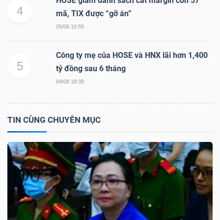
HOSE giảm danh sách cắt margin còn 57
4
mã, TIX được “gỡ án”
05/08 10:55
TÀI
Công ty mẹ của HOSE và HNX lãi hơn 1,400
CHÍNH
5
tỷ đồng sau 6 tháng
04/08 18:39
TIN CÙNG CHUYÊN MỤC
CÔNG
NGHỆ
THÔNG
TIN