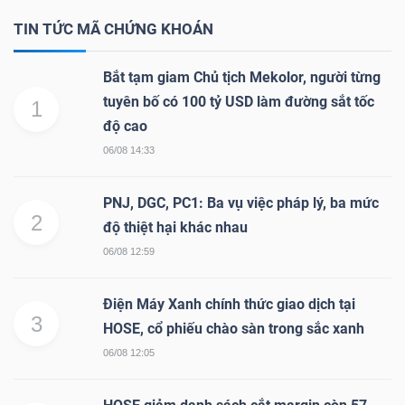
YẾU
TIN TỨC MÃ CHỨNG KHOÁN
Bắt tạm giam Chủ tịch Mekolor, người từng
tuyên bố có 100 tỷ USD làm đường sắt tốc
1
TIÊU
độ cao
DÙNG
06/08 14:33
THIẾT
YẾU
PNJ, DGC, PC1: Ba vụ việc pháp lý, ba mức
2
độ thiệt hại khác nhau
06/08 12:59
Điện Máy Xanh chính thức giao dịch tại
CHĂM
3
HOSE, cổ phiếu chào sàn trong sắc xanh
SÓC
06/08 12:05
SỨC
KHỎE