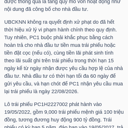
được thông qua là tăng quy mô vốn hoạt động như
HÀNG
nội dung đã công bố cho nhà đầu tư.
HÓA
UBCKNN không ra quyết định xử phạt do đã hết
thời hiệu xử lý vi phạm hành chính theo quy định.
Tuy nhiên,
PC1
buộc phải khắc phục bằng cách
KINH
hoàn trả cho nhà đầu tư tiền mua trái phiếu hoặc
TẾ
tiền đặt cọc (nếu có), cùng tiền lãi phát sinh tính
theo lãi suất ghi trên trái phiếu trong thời hạn 15
ngày kể từ ngày nhận được yêu cầu hợp lệ của nhà
THẾ
đầu tư. Nhà đầu tư có thời hạn tối đa 60 ngày để
GIỚI
gửi yêu cầu, và hạn chót để
PC1
nhận yêu cầu mua
lại trái phiếu là ngày 22/08/2026.
Lô trái phiếu
PC1H2227002
phát hành vào
ĐÔNG
19/05/2022, gồm 9,000 trái phiếu mệnh giá 100 triệu
DƯƠNG
đồng, tương đương huy động 900 tỷ đồng. Trái
phiếu có kỳ hạn 5 năm, đáo hạn vào 19/05/2027, trả