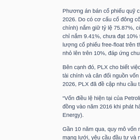
HÀNG
Phương án bán cổ phiếu quỹ 
HÓA
2026. Do có cơ cấu cổ đông cô
chính) nắm giữ tỷ lệ 75.87%, 
chỉ nắm 9.41%, chưa đạt 10% t
KINH
lượng cổ phiếu free-float trên 
TẾ
nhỏ lên trên 10%, đáp ứng chu
Bên cạnh đó,
PLX
cho biết việ
tài chính và cân đối nguồn vố
THẾ
2026,
PLX
đã đề cập nhu cầu t
GIỚI
“Vốn điều lệ hiện tại của Petr
đồng vào năm 2016 khi phát hà
Energy).
ĐÔNG
DƯƠNG
Gần 10 năm qua, quy mô vốn nà
mạng lưới, yêu cầu đầu tư và n