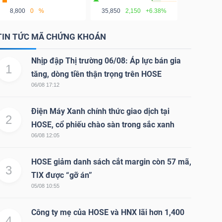
8,800
0
%
35,850
2,150
+6.38%
TIN TỨC MÃ CHỨNG KHOÁN
Nhịp đập Thị trường 06/08: Áp lực bán gia
1
tăng, dòng tiền thận trọng trên HOSE
06/08 17:12
Điện Máy Xanh chính thức giao dịch tại
2
HOSE, cổ phiếu chào sàn trong sắc xanh
06/08 12:05
HOSE giảm danh sách cắt margin còn 57 mã,
3
TIX được “gỡ án”
05/08 10:55
Công ty mẹ của HOSE và HNX lãi hơn 1,400
4