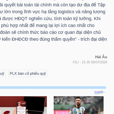
ải quyết bài toán tài chính mà còn tạo dư địa để Tập
ư lớn trong lĩnh vực hạ tầng logistics và năng lượng
đã được HĐQT nghiên cứu, tính toán kỹ lưỡng. Khi
m phù hợp nhất để mang lại lợi ích cao nhất cho
đoàn sẽ chính thức báo cáo cơ quan đại diện chủ
ý kiến ĐHĐCĐ theo đúng thẩm quyền” - trích đại diện
Hải Âu
FILI
- 15:35 09/07/2026
quỹ
PLX bán cổ phiếu quỹ