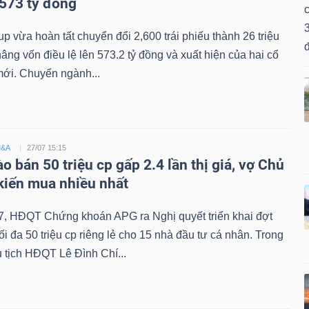
 573 tỷ đồng
c
3
p vừa hoàn tất chuyển đổi 2,600 trái phiếu thành 26 triệu
nâng vốn điều lệ lên 573.2 tỷ đồng và xuất hiện của hai cổ
mới. Chuyển ngành...
M&A
27/07 15:15
 bán 50 triệu cp gấp 2.4 lần thị giá, vợ Chủ
 kiến mua nhiều nhất
7, HĐQT Chứng khoán APG ra Nghị quyết triển khai đợt
ối đa 50 triệu cp riêng lẻ cho 15 nhà đầu tư cá nhân. Trong
 tịch HĐQT Lê Đình Chí...