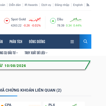
hoán
Diễn đàn
IR Awards
Dịch vụ
Đăng nhập
English
Spot Gold
Dầu
4263.22
-0.26
-0.01%
78.39
0.34
0.44%
HÂN
PHÂN TÍCH
ĐÔNG DƯƠNG
ÔNG CỤ ĐẦU TƯ
TRUY XUẤT DỮ LIỆU
MÃ CHỨNG KHOÁN LIÊN QUAN (2)
CPA
PLX