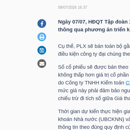
09/07/2026 16:37
DOANH
Ngày 07/07, HĐQT Tập đoàn 
NGHIỆP
thông qua phương án triển k
Cụ thể,
PLX
sẽ bán toàn bộ gầ
điều kiện công ty đại chúng th
BẤT
ĐỘNG
Số cổ phiếu sẽ được bán theo
SẢN
không thấp hơn giá trị cổ phầ
do Công ty TNHH Kiểm toán
C
mức giá này phải đảm bảo ngu
chiếu trừ đi tích số giữa Giá 
TÀI
CHÍNH
Thời gian dự kiến thực hiện g
khoán Nhà nước (UBCKNN) và
thông tin theo đúng quy định c