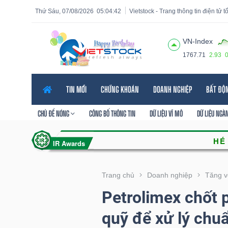
Thứ Sáu, 07/08/2026
05:04:43
Vietstock - Trang thông tin điện tử 
VN-Index
1767.71
2.93
Tất cả
Tính năng
Ngành
Mã chứng khoán
Lãnh
TIN MỚI
CHỨNG KHOÁN
DOANH NGHIỆP
BẤT ĐỘ
Tính
năng
CHỦ ĐỀ NÓNG
CÔNG BỐ THÔNG TIN
DỮ LIỆU VĨ MÔ
DỮ LIỆU NGÀ
(-)
VIETSTOCK
Trang chủ
Doanh nghiệp
Tăng v
Petrolimex chốt 
CHỨNG
quỹ để xử lý chu
KHOÁN