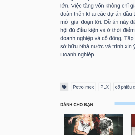
lớn. Việc tăng vốn không chỉ gi
đoàn triển khai các dự án đầu t
TÀI
mới giai đoạn tới. Đề án này 
CHÍNH
hội đủ điều kiện và ở thời điể
CÁ
doanh nghiệp và cổ đông, Tập 
NHÂN
sở hữu Nhà nước và trình xin 
Doanh nghiệp.
PHÂN
TÍCH
VIETSTOCKFINANCE
Petrolimex
PLX
cổ phiếu 
VĨ
MÔ