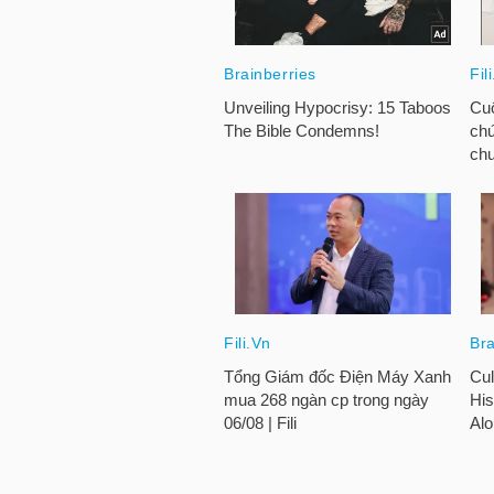
NGÀNH
DOANH
NGHIỆP
CỔ
PHIẾU
PHÁI
SINH