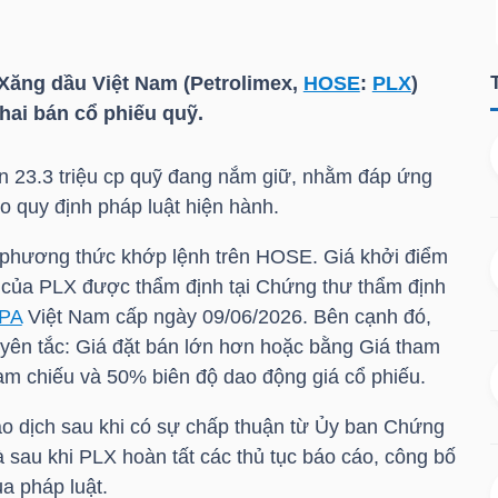
Xăng dầu Việt Nam (Petrolimex,
HOSE
:
PLX
)
hai bán cổ phiếu quỹ.
n 23.3 triệu cp quỹ đang nắm giữ, nhằm đáp ứng
eo quy định pháp luật hiện hành.
 phương thức khớp lệnh trên
HOSE
. Giá khởi điểm
n của
PLX
được thẩm định tại Chứng thư thẩm định
PA
Việt Nam cấp ngày 09/06/2026. Bên cạnh đó,
yên tắc: Giá đặt bán lớn hơn hoặc bằng Giá tham
tham chiếu và 50% biên độ dao động giá cổ phiếu.
iao dịch sau khi có sự chấp thuận từ Ủy ban Chứng
 sau khi
PLX
hoàn tất các thủ tục báo cáo, công bố
ủa pháp luật.