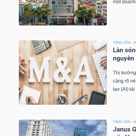
một doanh
LIỆU
Ngành
(-)
TĂNG VỐN - 
VS-
Làn són
SECTOR
nguyên 
Thị trườn
càng rõ né
tạo (AI) tá
NĂNG
LƯỢNG
TĂNG VỐN - 
Janus G