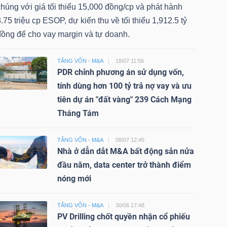
húng với giá tối thiểu 15,000 đồng/cp và phát hành
.75 triệu cp ESOP, dự kiến thu về tối thiểu 1,912.5 tỷ
đồng để cho vay margin và tự doanh.
TĂNG VỐN - M&A
18/07 11:56
PDR chỉnh phương án sử dụng vốn,
tính dùng hơn 100 tỷ trả nợ vay và ưu
tiên dự án "đất vàng" 239 Cách Mạng
Tháng Tám
TĂNG VỐN - M&A
08/07 12:45
Nhà ở dẫn dắt M&A bất động sản nửa
đầu năm, data center trở thành điểm
nóng mới
TĂNG VỐN - M&A
30/06 17:48
PV Drilling chốt quyền nhận cổ phiếu