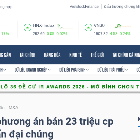
VietstockFinance
Đấu trường chứng k
tổng hợp
HNX-Index
VN30
0.17%
292.69
0.05
0.02%
1907.32
4.53
0.24%
 đạo
Tin tức
Báo cáo phân tích
Thuật ngữ
Dịch vụ
NG SẢN
TÀI CHÍNH
HÀNG HÓA
KINH TẾ
THẾ GIỚI
TÀI CHÍNH CÁ N
NH
DỮ LIỆU DOANH NGHIỆP
DỮ LIỆU PHÁI SINH
DỮ LIỆU TRÁI PHIẾU
C
ốn - M&A
phương án bán 23 triệu cp
ẩn đại chúng