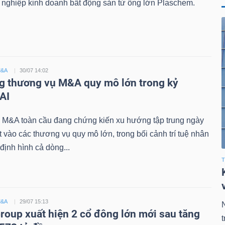
 nghiệp kinh doanh bất động sản từ ông lớn Plaschem.
M&A
30/07 14:02
g thương vụ M&A quy mô lớn trong kỷ
AI
g M&A toàn cầu đang chứng kiến xu hướng tập trung ngày
t vào các thương vụ quy mô lớn, trong bối cảnh trí tuệ nhân
i định hình cả dòng...
T
M&A
29/07 15:13
roup xuất hiện 2 cổ đông lớn mới sau tăng
t