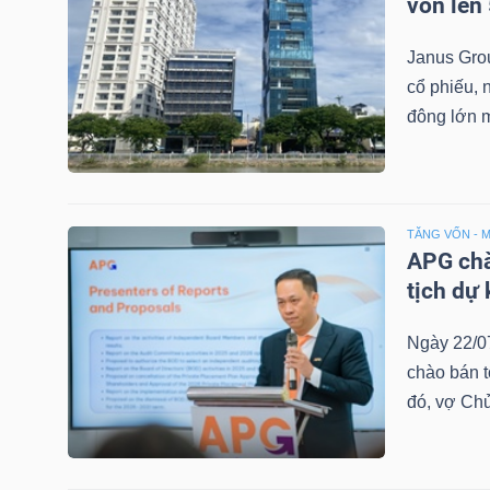
vốn lên
NGUYÊN
VẬT
Janus Grou
LIỆU
cổ phiếu, 
đông lớn 
CÔNG
TĂNG VỐN - 
NGHIỆP
APG chào
tịch dự
Ngày 22/0
chào bán t
TIÊU
đó, vợ Chủ
DÙNG
KHÔNG
THIẾT