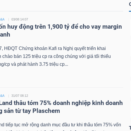
M&A
03/08 14:07
ốn huy động trên 1,900 tỷ để cho vay margin
oanh
, HĐQT Chứng khoán Kafi ra Nghị quyết triển khai
chào bán 125 triệu cp ra công chúng với giá tối thiểu
g/cp và phát hành 3.75 triệu cp...
M&A
31/07 08:12
Land thâu tóm 75% doanh nghiệp kinh doanh
g sản từ tay Plaschem
d tiếp tục mở rộng danh mục đầu tư khi thâu tóm 75% vốn