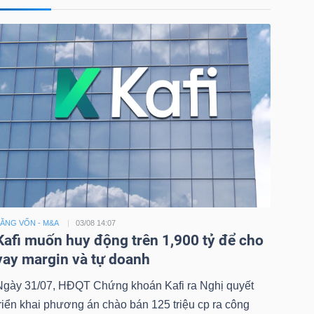
ĂNG VỐN - M&A
03/08 14:07
Kafi muốn huy động trên 1,900 tỷ để cho
vay margin và tự doanh
Ngày 31/07, HĐQT Chứng khoán Kafi ra Nghị quyết
riển khai phương án chào bán 125 triệu cp ra công