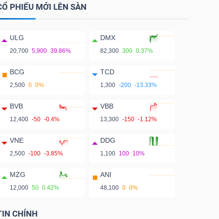
CỔ PHIẾU MỚI LÊN SÀN
ULG
DMX
20,700
5,900
39.86%
82,300
300
0.37%
BCG
TCD
2,500
0
0%
1,300
-200
-13.33%
BVB
VBB
12,400
-50
-0.4%
13,300
-150
-1.12%
VNE
DDG
2,500
-100
-3.85%
1,100
100
10%
MZG
ANI
12,000
50
0.42%
48,100
0
0%
TIN CHÍNH