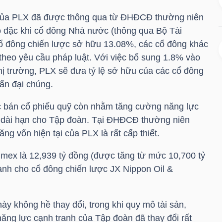
của
PLX
đã được thông qua từ ĐHĐCĐ thường niên
 đặc khi cổ đông Nhà nước (thông qua Bộ Tài
cổ đông chiến lược sở hữu 13.08%, các cổ đông khác
heo yêu cầu pháp luật. Với việc bổ sung 1.8% vào
thị trường,
PLX
sẽ đưa tỷ lệ sở hữu của các cổ đông
ẩn đại chúng.
c bán cổ phiếu quỹ còn nhằm tăng cường năng lực
n dài hạn cho Tập đoàn. Tại ĐHĐCĐ thường niên
ăng vốn hiện tại của
PLX
là rất cấp thiết.
olimex là 12,939 tỷ đồng (được tăng từ mức 10,700 tỷ
nh cho cổ đông chiến lược JX Nippon Oil &
y không hề thay đổi, trong khi quy mô tài sản,
ăng lực cạnh tranh của Tập đoàn đã thay đổi rất