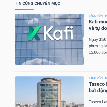
TIN CÙNG CHUYÊN MỤC
TĂNG VỐN - 
TRÁI
Kafi mu
PHIẾU
và tự d
Ngày 31/07
phương án 
CÔNG
15,000 đồn
CỤ
ĐẦU
TƯ
TĂNG VỐN - 
Taseco 
bất độn
TRUY
XUẤT
Taseco Lan
DỮ