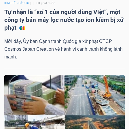
KINH TẾ - ĐẦU TƯ
33 phút trước
Tự nhận là “số 1 của người dùng Việt”, một
Bài
công ty bán máy lọc nước tạo ion kiềm bị xử
viết
phạt
của
tác
Mới đây, Ủy ban Cạnh tranh Quốc gia xử phạt CTCP
giả
Cosmos Japan Creation về hành vi cạnh tranh không lành
(-)
mạnh.
Báo
cáo
phân
tích
(-)
Thuật