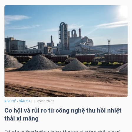
Dữ
liệu
tài
chính
KINH TẾ - ĐẦU TƯ
05/08 20:02
Cơ hội và rủi ro từ công nghệ thu hồi nhiệt
thải xi măng