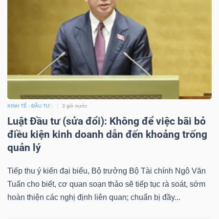
Công
cụ
đầu
tư
KINH TẾ - ĐẦU TƯ
3 giờ trước
Luật Đầu tư (sửa đổi): Không để việc bãi bỏ
điều kiện kinh doanh dẫn đến khoảng trống
quản lý
Truyền
Tiếp thu ý kiến đại biểu, Bộ trưởng Bộ Tài chính Ngô Văn
thông
Tuấn cho biết, cơ quan soạn thảo sẽ tiếp tục rà soát, sớm
tài
hoàn thiện các nghị định liên quan; chuẩn bị đầy...
chính