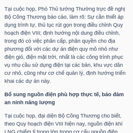
Tại cuộc họp, Phó Thủ tướng Thường trực đề nghị
TÀI
Bộ Công Thương báo cáo, làm rõ: Sự cần thiết áp
CHÍNH
dụng trình tự, thủ tục rút gọn trong điều chỉnh Quy
CÁ
hoạch điện VIII; định hướng nội dung điều chỉnh,
NHÂN
trong đó có việc phân cấp, phân quyền cho địa
phương đối với các dự án điện quy mô nhỏ như
điện gió, điện mặt trời, nhất là các công trình phục
vụ nhu cầu sử dụng điện tại các bản, khu vực dân
PHÂN
cư nhỏ, cũng như cơ chế quản lý, định hướng triển
TÍCH
khai các dự án này.
VIETSTOCKFINANCE
Bổ sung nguồn điện phù hợp thực tế, bảo đảm
an ninh năng lượng
Tại cuộc họp, đại diện Bộ Công Thương cho biết,
VĨ
theo Quy hoạch điện VIII hiện nay, nguồn điện khí
MÔ
LNG chiếm tỉ trọng lớn trong cơ cấu nguồn điện.