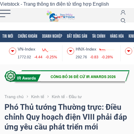
Vietstock - Trang thông tin điện tử tổng hợp
English
TIN MỚI
CHỨNG KHOÁN
DOANH NGHIỆP
BẤT ĐỘNG SẢN
TÀI CHÍNH
HÀNG HÓA
KIN
Tất cả
Tính năng
Ngành
Mã chứng khoán
Lãnh
VN-Index
HNX-Index
Tính
1772.02
-4.44
-0.25%
292.76
-0.83
-0.28%
năng
(-)
VIETSTOCK
Trang chủ
Kinh tế
Kinh tế - Đầu tư
Phó Thủ tướng Thường trực: Điều
chỉnh Quy hoạch điện VIII phải đáp
CHỨNG
ứng yêu cầu phát triển mới
KHOÁN