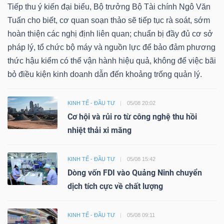
Tiếp thu ý kiến đại biểu, Bộ trưởng Bộ Tài chính Ngô Văn
Tuấn cho biết, cơ quan soạn thảo sẽ tiếp tục rà soát, sớm
hoàn thiện các nghị định liên quan; chuẩn bị đầy đủ cơ sở
pháp lý, tổ chức bộ máy và nguồn lực để bảo đảm phương
thức hậu kiểm có thể vận hành hiệu quả, không để việc bãi
bỏ điều kiện kinh doanh dẫn đến khoảng trống quản lý.
KINH TẾ - ĐẦU TƯ
05/08 20:02
Cơ hội và rủi ro từ công nghệ thu hồi
nhiệt thải xi măng
KINH TẾ - ĐẦU TƯ
05/08 15:42
Dòng vốn FDI vào Quảng Ninh chuyển
dịch tích cực về chất lượng
KINH TẾ - ĐẦU TƯ
05/08 09:11