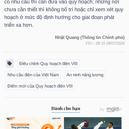
có nhu cầu thì cần đưa vào quy hoạch; những nơi
chưa cần thiết thì không bố trí hoặc chỉ xem xét quy
hoạch ở mức độ định hướng cho giai đoạn phát
triển xa hơn.
TÀI
CHÍNH
Nhật Quang (Thông tin Chính phủ)
FILI
- 08:15 08/07/2026
Điều chỉnh Quy hoạch điện VIII
CÔNG
Nhu cầu điện của Việt Nam
An ninh năng lượng
NGHỆ
Điểm mới của Quy hoạch điện VIII
THÔNG
TIN