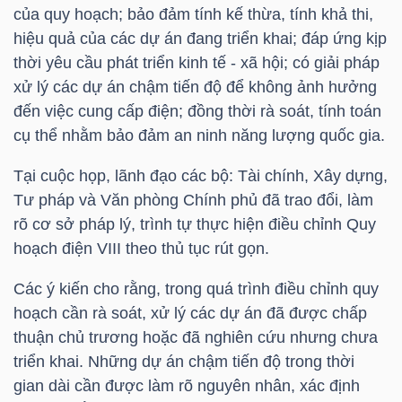
của quy hoạch; bảo đảm tính kế thừa, tính khả thi,
hiệu quả của các dự án đang triển khai; đáp ứng kịp
thời yêu cầu phát triển kinh tế - xã hội; có giải pháp
TRÁI
xử lý các dự án chậm tiến độ để không ảnh hưởng
PHIẾU
đến việc cung cấp điện; đồng thời rà soát, tính toán
cụ thể nhằm bảo đảm an ninh năng lượng quốc gia.
Tại cuộc họp, lãnh đạo các bộ: Tài chính, Xây dựng,
CÔNG
Tư pháp và Văn phòng Chính phủ đã trao đổi, làm
CỤ
rõ cơ sở pháp lý, trình tự thực hiện điều chỉnh Quy
ĐẦU
hoạch điện VIII theo thủ tục rút gọn.
TƯ
Các ý kiến cho rằng, trong quá trình điều chỉnh quy
hoạch cần rà soát, xử lý các dự án đã được chấp
thuận chủ trương hoặc đã nghiên cứu nhưng chưa
TRUY
triển khai. Những dự án chậm tiến độ trong thời
XUẤT
gian dài cần được làm rõ nguyên nhân, xác định
DỮ