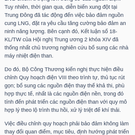
Tuy nhiên, thời gian qua, diễn biến xung đột tại
Trung Đông đã tác động đến việc bảo đảm nguồn
NGÀNH
cung LNG, đặt ra yêu cầu tăng cường bảo đảm an
ninh năng lượng. Bên cạnh đó, Kết luận số 18-
KL/TW của Hội nghị Trung ương 2 khóa XIV đã
thống nhất chủ trương nghiên cứu bổ sung các nhà
DOANH
máy nhiệt điện than.
NGHIỆP
Do đó, Bộ Công Thương kiến nghị thực hiện điều
chỉnh Quy hoạch điện VIII theo trình tự, thủ tục rút
gọn; bổ sung các nguồn điện thay thế khả thi, phù
CỔ
hợp thực tế, nhất là các nguồn điện nền, trong đó
PHIẾU
tính đến phát triển các nguồn điện than với quy mô
hợp lý theo lộ trình thu hồi, xử lý triệt để khí thải.
PHÁI
Việc điều chỉnh quy hoạch phải bảo đảm không làm
thay đổi quan điểm, mục tiêu, định hướng phát triển
SINH