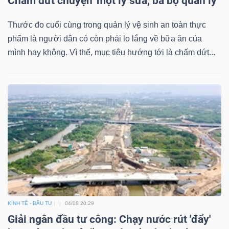
Chấm dứt chuyện 'một ly sữa, ba bộ quản lý'
Thước đo cuối cùng trong quản lý vệ sinh an toàn thực
phẩm là người dân có còn phải lo lắng về bữa ăn của
mình hay không. Vì thế, mục tiêu hướng tới là chấm dứt...
KINH TẾ - ĐẦU TƯ
04/08 20:29
Giải ngân đầu tư công: Chạy nước rút 'đẩy'