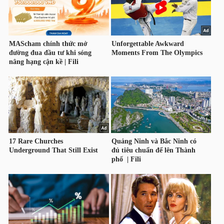
DỊCH
VỤ
TRUYỀN
THÔNG
TIỆN
ÍCH
BẤT
ĐỘNG
SẢN