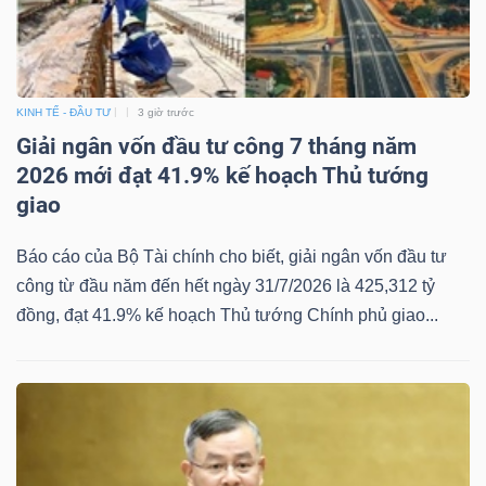
ngữ
(-)
Dịch
KINH TẾ - ĐẦU TƯ
3 giờ trước
vụ
Giải ngân vốn đầu tư công 7 tháng năm
(-)
2026 mới đạt 41.9% kế hoạch Thủ tướng
giao
Đào
Báo cáo của Bộ Tài chính cho biết, giải ngân vốn đầu tư
tạo
công từ đầu năm đến hết ngày 31/7/2026 là 425,312 tỷ
đồng, đạt 41.9% kế hoạch Thủ tướng Chính phủ giao...
Sách
tài
chính