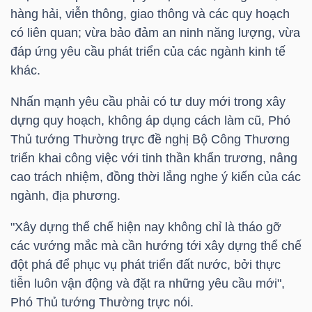
NGUYÊN
hàng hải, viễn thông, giao thông và các quy hoạch
VẬT
có liên quan; vừa bảo đảm an ninh năng lượng, vừa
đáp ứng yêu cầu phát triển của các ngành kinh tế
LIỆU
khác.
Nhấn mạnh yêu cầu phải có tư duy mới trong xây
dựng quy hoạch, không áp dụng cách làm cũ, Phó
CÔNG
Thủ tướng Thường trực đề nghị Bộ Công Thương
NGHIỆP
triển khai công việc với tinh thần khẩn trương, nâng
cao trách nhiệm, đồng thời lắng nghe ý kiến của các
ngành, địa phương.
"Xây dựng thể chế hiện nay không chỉ là tháo gỡ
TIÊU
các vướng mắc mà cần hướng tới xây dựng thể chế
DÙNG
đột phá để phục vụ phát triển đất nước, bởi thực
KHÔNG
tiễn luôn vận động và đặt ra những yêu cầu mới",
THIẾT
Phó Thủ tướng Thường trực nói.