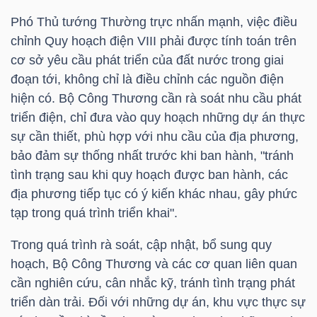
YẾU
Phó Thủ tướng Thường trực nhấn mạnh, việc điều
chỉnh Quy hoạch điện VIII phải được tính toán trên
cơ sở yêu cầu phát triển của đất nước trong giai
đoạn tới, không chỉ là điều chỉnh các nguồn điện
TIÊU
hiện có. Bộ Công Thương cần rà soát nhu cầu phát
DÙNG
triển điện, chỉ đưa vào quy hoạch những dự án thực
THIẾT
sự cần thiết, phù hợp với nhu cầu của địa phương,
YẾU
bảo đảm sự thống nhất trước khi ban hành, "tránh
tình trạng sau khi quy hoạch được ban hành, các
địa phương tiếp tục có ý kiến khác nhau, gây phức
tạp trong quá trình triển khai".
CHĂM
Trong quá trình rà soát, cập nhật, bổ sung quy
SÓC
hoạch, Bộ Công Thương và các cơ quan liên quan
SỨC
cần nghiên cứu, cân nhắc kỹ, tránh tình trạng phát
KHỎE
triển dàn trải. Đối với những dự án, khu vực thực sự