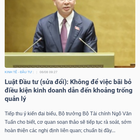
KINH TẾ - ĐẦU TƯ
06/08 09:27
Luật Đầu tư (sửa đổi): Không để việc bãi bỏ
điều kiện kinh doanh dẫn đến khoảng trống
quản lý
Tiếp thu ý kiến đại biểu, Bộ trưởng Bộ Tài chính Ngô Văn
Tuấn cho biết, cơ quan soạn thảo sẽ tiếp tục rà soát, sớm
hoàn thiện các nghị định liên quan; chuẩn bị đầy...