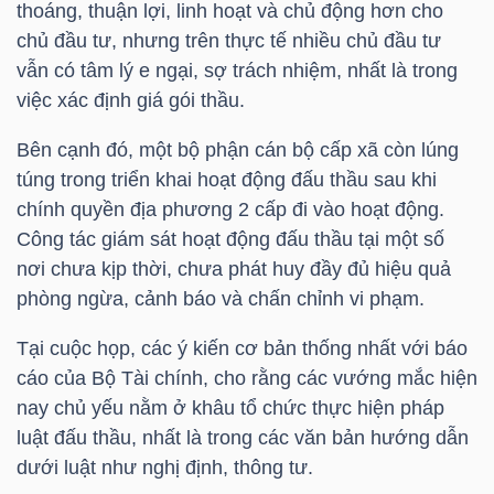
thoáng, thuận lợi, linh hoạt và chủ động hơn cho
LIỆU
chủ đầu tư, nhưng trên thực tế nhiều chủ đầu tư
vẫn có tâm lý e ngại, sợ trách nhiệm, nhất là trong
Ngành
việc xác định giá gói thầu.
(-)
Bên cạnh đó, một bộ phận cán bộ cấp xã còn lúng
VS-
túng trong triển khai hoạt động đấu thầu sau khi
SECTOR
chính quyền địa phương 2 cấp đi vào hoạt động.
Công tác giám sát hoạt động đấu thầu tại một số
nơi chưa kịp thời, chưa phát huy đầy đủ hiệu quả
phòng ngừa, cảnh báo và chấn chỉnh vi phạm.
NĂNG
Tại cuộc họp, các ý kiến cơ bản thống nhất với báo
cáo của Bộ Tài chính, cho rằng các vướng mắc hiện
LƯỢNG
nay chủ yếu nằm ở khâu tổ chức thực hiện pháp
luật đấu thầu, nhất là trong các văn bản hướng dẫn
dưới luật như nghị định, thông tư.