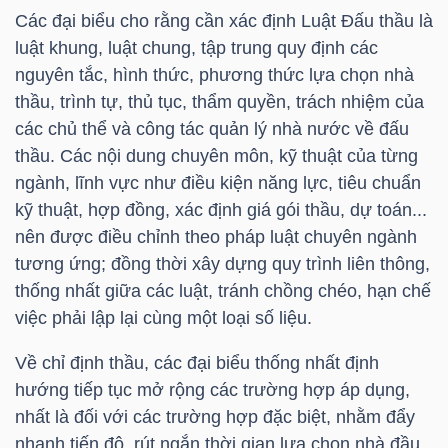
NGUYÊN
Các đại biểu cho rằng cần xác định Luật Đấu thầu là
VẬT
luật khung, luật chung, tập trung quy định các
LIỆU
nguyên tắc, hình thức, phương thức lựa chọn nhà
thầu, trình tự, thủ tục, thẩm quyền, trách nhiệm của
các chủ thể và công tác quản lý nhà nước về đấu
thầu. Các nội dung chuyên môn, kỹ thuật của từng
ngành, lĩnh vực như điều kiện năng lực, tiêu chuẩn
CÔNG
kỹ thuật, hợp đồng, xác định giá gói thầu, dự toán...
NGHIỆP
nên được điều chỉnh theo pháp luật chuyên ngành
tương ứng; đồng thời xây dựng quy trình liên thông,
thống nhất giữa các luật, tránh chồng chéo, hạn chế
việc phải lập lại cùng một loại số liệu.
TIÊU
Về chỉ định thầu, các đại biểu thống nhất định
DÙNG
hướng tiếp tục mở rộng các trường hợp áp dụng,
KHÔNG
nhất là đối với các trường hợp đặc biệt, nhằm đẩy
THIẾT
nhanh tiến độ, rút ngắn thời gian lựa chọn nhà đầu