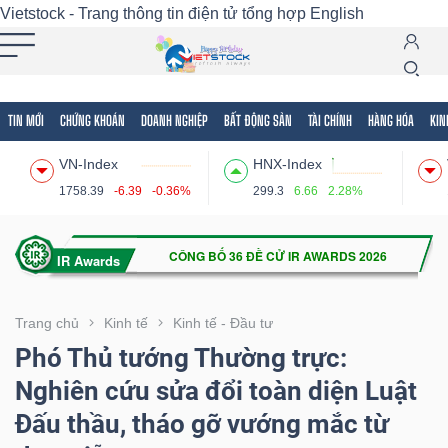
Vietstock - Trang thông tin điện tử tổng hợp
English
TIN MỚI
CHỨNG KHOÁN
DOANH NGHIỆP
BẤT ĐỘNG SẢN
TÀI CHÍNH
HÀNG HÓA
KIN
Tất cả
Tính năng
Ngành
Mã chứng khoán
Lãnh
VN-Index
HNX-Index
Tính
1758.39
-6.39
-0.36%
299.3
6.66
2.28%
năng
(-)
VIETSTOCK
Trang chủ
Kinh tế
Kinh tế - Đầu tư
Phó Thủ tướng Thường trực:
Nghiên cứu sửa đổi toàn diện Luật
CHỨNG
Đấu thầu, tháo gỡ vướng mắc từ
KHOÁN