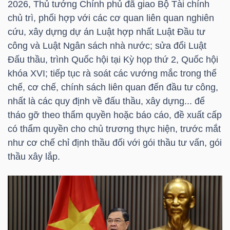
2026, Thủ tướng Chính phủ đã giao Bộ Tài chính
chủ trì, phối hợp với các cơ quan liên quan nghiên
Bài
cứu, xây dựng dự án Luật hợp nhất Luật Đầu tư
viết
công và Luật Ngân sách nhà nước; sửa đổi Luật
của
Đấu thầu, trình Quốc hội tại Kỳ họp thứ 2, Quốc hội
tác
khóa XVI; tiếp tục rà soát các vướng mắc trong thể
giả
chế, cơ chế, chính sách liên quan đến đầu tư công,
(-)
nhất là các quy định về đấu thầu, xây dựng... để
tháo gỡ theo thẩm quyền hoặc báo cáo, đề xuất cấp
Báo
có thẩm quyền cho chủ trương thực hiện, trước mắt
cáo
như cơ chế chỉ định thầu đối với gói thầu tư vấn, gói
phân
thầu xây lắp.
tích
(-)
Thuật