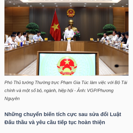
HÀNG
HÓA
KINH
TẾ
THẾ
Phó Thủ tướng Thường trực Phạm Gia Túc làm việc với Bộ Tài
GIỚI
chính và một số bộ, ngành, hiệp hội - Ảnh: VGP/Phương
Nguyên
ĐÔNG
Những chuyển biến tích cực sau sửa đổi Luật
DƯƠNG
Đấu thầu và yêu cầu tiếp tục hoàn thiện