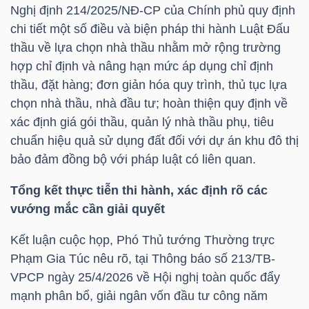
Nghị định 214/2025/NĐ-CP của Chính phủ quy định
Mã
chi tiết một số điều và biện pháp thi hành Luật Đấu
chứng
thầu về lựa chọn nhà thầu nhằm mở rộng trường
khoán
hợp chỉ định và nâng hạn mức áp dụng chỉ định
(-)
thầu, đặt hàng; đơn giản hóa quy trình, thủ tục lựa
chọn nhà thầu, nhà đầu tư; hoàn thiện quy định về
Tất cả
Cổ phiếu
Chỉ số
Chứng chỉ quỹ
Chứng 
xác định giá gói thầu, quản lý nhà thầu phụ, tiêu
chuẩn hiệu quả sử dụng đất đối với dự án khu đô thị
Lãnh
bảo đảm đồng bộ với pháp luật có liên quan.
đạo
(-)
Tổng kết thực tiễn thi hành, xác định rõ các
vướng mắc cần giải quyết
Tất cả
Người nội bộ
Người liên quan
Cổ đông lớn
Kết luận cuộc họp, Phó Thủ tướng Thường trực
Tin
Phạm Gia Túc nêu rõ, tại Thông báo số 213/TB-
tức
VPCP ngày 25/4/2026 về Hội nghị toàn quốc đẩy
(-)
mạnh phân bổ, giải ngân vốn đầu tư công năm