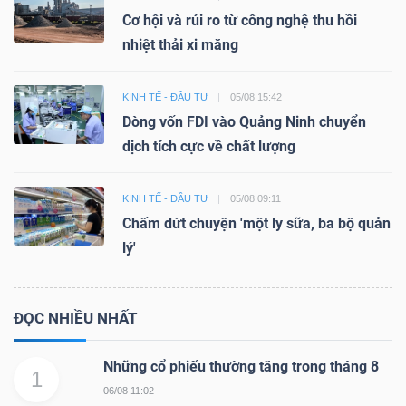
Cơ hội và rủi ro từ công nghệ thu hồi
nhiệt thải xi măng
KINH TẾ - ĐẦU TƯ
05/08 15:42
Dòng vốn FDI vào Quảng Ninh chuyển
dịch tích cực về chất lượng
KINH TẾ - ĐẦU TƯ
05/08 09:11
Chấm dứt chuyện 'một ly sữa, ba bộ quản
lý'
ĐỌC NHIỀU NHẤT
Những cổ phiếu thường tăng trong tháng 8
1
06/08 11:02