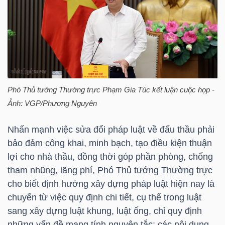
ngữ
(-)
Dịch
vụ
(-)
Phó Thủ tướng Thường trực Phạm Gia Túc kết luận cuộc họp -
Ảnh: VGP/Phương Nguyên
Đào
Nhấn mạnh việc sửa đổi pháp luật về đấu thầu phải
tạo
bảo đảm công khai, minh bạch, tạo điều kiện thuận
lợi cho nhà thầu, đồng thời góp phần phòng, chống
tham nhũng, lãng phí, Phó Thủ tướng Thường trực
cho biết định hướng xây dựng pháp luật hiện nay là
Sách
chuyển từ việc quy định chi tiết, cụ thể trong luật
tài
sang xây dựng luật khung, luật ống, chỉ quy định
chính
những vấn đề mang tính nguyên tắc; các nội dung