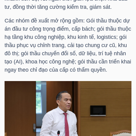
YẾU
tư, đồng thời tăng cường kiểm tra, giám sát.
Các nhóm đề xuất mở rộng gồm: Gói thầu thuộc dự
án đầu tư công trọng điểm, cấp bách; gói thầu thuộc
hạ tầng khu công nghiệp, khu kinh tế, logistics; gói
TIÊU
thầu phục vụ chỉnh trang, cải tạo chung cư cũ, khu
DÙNG
đô thị; gói thầu chuyển đổi số, dữ liệu, trí tuệ nhân
THIẾT
tạo (AI), khoa học công nghệ; gói thầu cần triển khai
YẾU
ngay theo chỉ đạo của cấp có thẩm quyền.
CHĂM
SÓC
SỨC
KHỎE