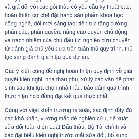
DỊCH
và giá đối với các gói thầu có yêu cầu kỹ thuật cao;
VỤ
hoàn thiện cơ chế đặt hàng sản phẩm khoa học
TRUYỀN
công nghệ, đổi mới sáng tạo; tiếp tục tăng cường
THÔNG
phân cấp, phân quyền, nâng cao quyền chủ động
và trách nhiệm của chủ đầu tư; nghiên cứu chuyển
từ đánh giá chủ yếu dựa trên tuân thủ quy trình, thủ
tục sang đánh giá hiệu quả dự án.
TIỆN
Các ý kiến cũng đề nghị hoàn thiện quy định về giải
ÍCH
quyết kiến nghị, nhà thầu phụ, xử lý các vấn đề phát
sinh sau khi lựa chọn nhà thầu, bảo đảm quá trình
thực hiện hợp đồng đạt kết quả thực chất.
Cùng với việc khẩn trương rà soát, xác định đầy đủ
BẤT
các khó khăn, vướng mắc để nghiên cứu, đề xuất
ĐỘNG
sửa đổi toàn diện Luật Đấu thầu, Bộ Tài chính và
SẢN
các đại biểu kiến nghị trước mắt sửa đổi, bổ sung