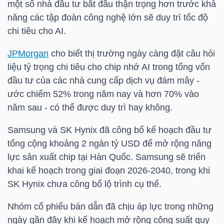
một số nhà đầu tư bắt đầu thận trọng hơn trước khả
LIỆU
năng các tập đoàn công nghệ lớn sẽ duy trì tốc độ
chi tiêu cho AI.
Ngành
(-)
JPMorgan
cho biết thị trường ngày càng đặt câu hỏi
liệu tỷ trọng chi tiêu cho chip nhớ AI trong tổng vốn
VS-
đầu tư của các nhà cung cấp dịch vụ đám mây -
SECTOR
ước chiếm 52% trong năm nay và hơn 70% vào
năm sau - có thể được duy trì hay không.
Samsung và SK Hynix đã công bố kế hoạch đầu tư
tổng cộng khoảng 2 ngàn
tỷ USD
để mở rộng năng
lực sản xuất chip tại Hàn Quốc. Samsung sẽ triển
NĂNG
khai kế hoạch trong giai đoạn 2026-2040, trong khi
LƯỢNG
SK Hynix chưa công bố lộ trình cụ thể.
Nhóm cổ phiếu bán dẫn đã chịu áp lực trong những
ngày gần đây khi kế hoạch mở rộng công suất quy