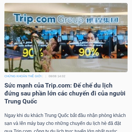
Bài
viết
của
tác
giả
(-)
Báo
CHỨNG KHOÁN THẾ GIỚI
08/08 14:02
cáo
Sức mạnh của Trip.com: Đế chế du lịch
phân
đứng sau phần lớn các chuyến đi của người
tích
Trung Quốc
(-)
Ngay khi du khách Trung Quốc bắt đầu nhận phòng khách
sạn và lên máy bay cho những chuyến du lịch hè đã đặt
Thuật
qua Trip.com, công ty du lịch trực tuyến lớn nhất nước...