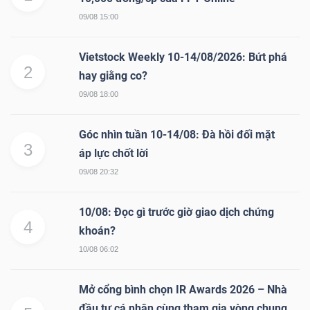
09/08 15:00
Vietstock Weekly 10-14/08/2026: Bứt phá
2
hay giằng co?
09/08 18:00
Góc nhìn tuần 10-14/08: Đà hồi đối mặt
3
áp lực chốt lời
09/08 20:32
10/08: Đọc gì trước giờ giao dịch chứng
4
khoán?
10/08 06:02
Mở cổng bình chọn IR Awards 2026 – Nhà
đầu tư cá nhân cùng tham gia vòng chung