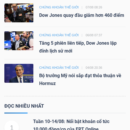
CHỨNG KHOÁN THẾ GIỚI
07/08 08:26
Dow Jones quay đầu giảm hơn 460 điểm
CHỨNG KHOÁN THẾ GIỚI
06/08 07:37
Tăng 5 phiên liên tiếp, Dow Jones lập
đỉnh lịch sử mới
CHỨNG KHOÁN THẾ GIỚI
04/08 20:36
Bộ trưởng Mỹ nói sắp đạt thỏa thuận về
Hormuz
ĐỌC NHIỀU NHẤT
Tuần 10-14/08: Nổi bật khoản cổ tức
1
10,000 đồng/cp của FPT Online