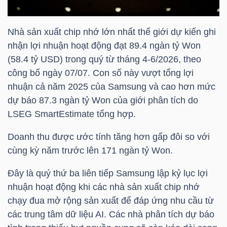
HÀNG
HÓA
Nhà sản xuất chip nhớ lớn nhất thế giới dự kiến ghi
nhận lợi nhuận hoạt động đạt 89.4 ngàn tỷ Won
(58.4
tỷ USD
) trong quý từ tháng 4-6/2026, theo
KINH
công bố ngày 07/07. Con số này vượt tổng lợi
TẾ
nhuận cả năm 2025 của Samsung và cao hơn mức
dự báo 87.3 ngàn tỷ Won của giới phân tích do
LSEG SmartEstimate tổng hợp.
THẾ
Doanh thu được ước tính tăng hơn gấp đôi so với
GIỚI
cùng kỳ năm trước lên 171 ngàn tỷ Won.
Đây là quý thứ ba liên tiếp Samsung lập kỷ lục lợi
nhuận hoạt động khi các nhà sản xuất chip nhớ
ĐÔNG
chạy đua mở rộng sản xuất để đáp ứng nhu cầu từ
DƯƠNG
các trung tâm dữ liệu AI. Các nhà phân tích dự báo