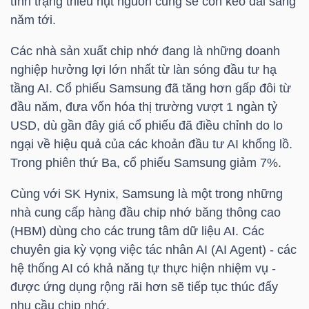
tình trạng thiếu hụt nguồn cung sẽ còn kéo dài sang
năm tới.
TÀI
Các nhà sản xuất chip nhớ đang là những doanh
CHÍNH
nghiệp hưởng lợi lớn nhất từ làn sóng đầu tư hạ
CÁ
tầng AI. Cổ phiếu Samsung đã tăng hơn gấp đôi từ
NHÂN
đầu năm, đưa vốn hóa thị trường vượt 1 ngàn
tỷ
USD
, dù gần đây giá cổ phiếu đã điều chỉnh do lo
ngại về hiệu quả của các khoản đầu tư AI khổng lồ.
PHÂN
Trong phiên thứ Ba, cổ phiếu Samsung giảm 7%.
TÍCH
Cùng với SK Hynix, Samsung là một trong những
VIETSTOCKFINANCE
nhà cung cấp hàng đầu chip nhớ băng thông cao
(HBM) dùng cho các trung tâm dữ liệu AI. Các
chuyên gia kỳ vọng việc tác nhân AI (AI Agent) - các
hệ thống AI có khả năng tự thực hiện nhiệm vụ -
VĨ
được ứng dụng rộng rãi hơn sẽ tiếp tục thúc đẩy
MÔ
nhu cầu chip nhớ.