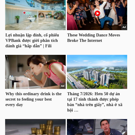
YẾU
TIÊU
DÙNG
THIẾT
YẾU
CHĂM
SÓC
SỨC
KHỎE