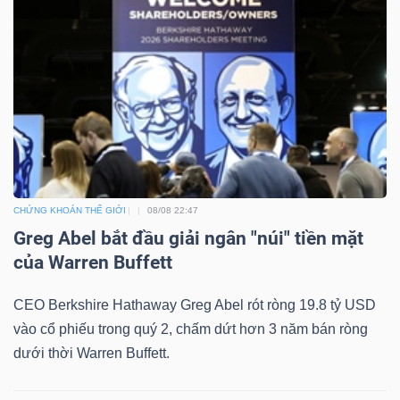
Mã
chứng
khoán
(-)
Tất cả
Cổ phiếu
Chỉ số
Chứng chỉ quỹ
Chứng 
Lãnh
đạo
CHỨNG KHOÁN THẾ GIỚI
08/08 22:47
(-)
Greg Abel bắt đầu giải ngân "núi" tiền mặt
của Warren Buffett
Tất cả
Người nội bộ
Người liên quan
Cổ đông lớn
CEO Berkshire Hathaway Greg Abel rót ròng 19.8 tỷ USD
Tin
vào cổ phiếu trong quý 2, chấm dứt hơn 3 năm bán ròng
tức
dưới thời Warren Buffett.
(-)