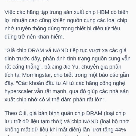
Việc các hãng tập trung sản xuất chip HBM có biên
lợi nhuận cao cũng khiến nguồn cung các loại chip
NGÀNH
nhớ truyền thống dùng trong thiết bị điện tử tiêu
dùng trở nên khan hiếm.
"Giá chip DRAM và NAND tiếp tục vượt xa các giả
DOANH
định trước đây, phản ánh tình trạng nguồn cung vẫn
NGHIỆP
rất căng thẳng", bà Jing Jie Yu, chuyên gia phân
tích tại Morningstar, cho biết trong một báo cáo gần
đây. "Các khoản đầu tư AI từ các hãng công nghệ
CỔ
hyperscaler vẫn rất mạnh, qua đó giúp các nhà sản
PHIẾU
xuất chip nhớ có vị thế đàm phán rất lớn”.
Theo Citi, giá bán bình quân chip DRAM (loại chip
lưu trữ dữ liệu tạm thời) và chip NAND (loại bộ nhớ
PHÁI
không mất dữ liệu khi mất điện) lần lượt tăng 44%
SINH