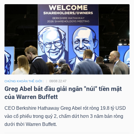
08/08 22:47
CHỨNG KHOÁN THẾ GIỚI
Greg Abel bắt đầu giải ngân "núi" tiền mặt
của Warren Buffett
CEO Berkshire Hathaway Greg Abel rót ròng 19.8 tỷ USD
vào cổ phiếu trong quý 2, chấm dứt hơn 3 năm bán ròng
dưới thời Warren Buffett.