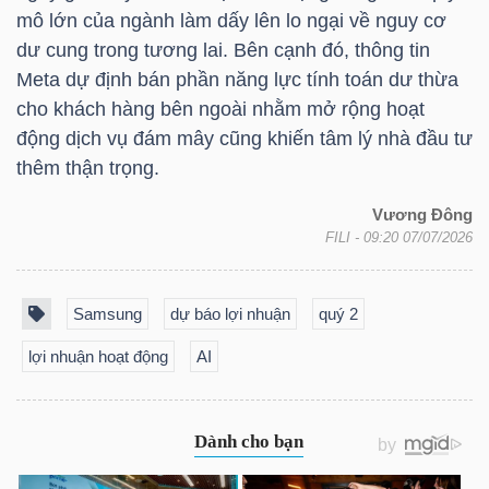
NGUYÊN
mô lớn của ngành làm dấy lên lo ngại về nguy cơ
VẬT
dư cung trong tương lai. Bên cạnh đó, thông tin
Meta dự định bán phần năng lực tính toán dư thừa
LIỆU
cho khách hàng bên ngoài nhằm mở rộng hoạt
động dịch vụ đám mây cũng khiến tâm lý nhà đầu tư
thêm thận trọng.
CÔNG
Vương Đông
FILI
- 09:20 07/07/2026
NGHIỆP
Samsung
dự báo lợi nhuận
quý 2
lợi nhuận hoạt động
AI
TIÊU
DÙNG
KHÔNG
THIẾT