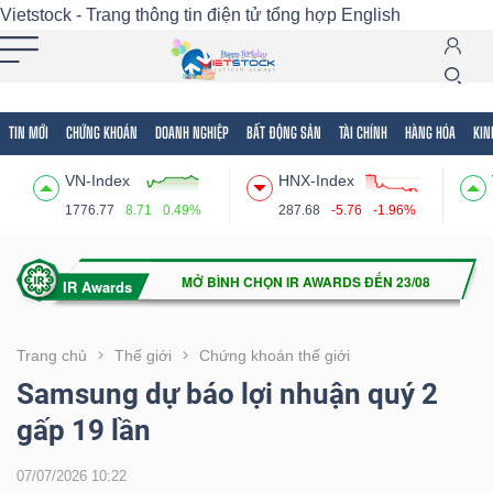
Vietstock - Trang thông tin điện tử tổng hợp
English
TIN MỚI
CHỨNG KHOÁN
DOANH NGHIỆP
BẤT ĐỘNG SẢN
TÀI CHÍNH
HÀNG HÓA
KIN
Tất cả
Tính năng
Ngành
Mã chứng khoán
Lãnh
VN-Index
HNX-Index
Tính
1776.77
8.71
0.49%
287.68
-5.76
-1.96%
năng
(-)
VIETSTOCK
Trang chủ
Thế giới
Chứng khoán thế giới
Samsung dự báo lợi nhuận quý 2
gấp 19 lần
CHỨNG
KHOÁN
07/07/2026 10:22