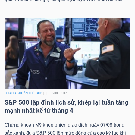
ngữ
(-)
Dịch
vụ
(-)
Đào
tạo
CHỨNG KHOÁN THẾ GIỚI
08/08 08:07
S&P 500 lập đỉnh lịch sử, khép lại tuần tăng
mạnh nhất kể từ tháng 4
Sách
tài
Chứng khoán Mỹ khép phiên giao dịch ngày 07/08 trong
sắc xanh, đưa S&P 500 lên mức đóng cửa cao kỷ lục khi
chính