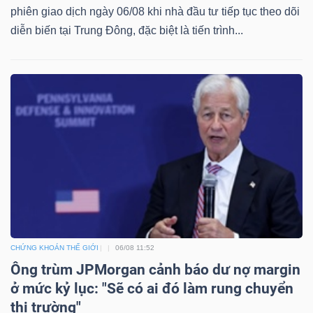
phiên giao dịch ngày 06/08 khi nhà đầu tư tiếp tục theo dõi
diễn biến tại Trung Đông, đặc biệt là tiến trình...
Dữ
liệu
tài
chính
CHỨNG KHOÁN THẾ GIỚI
06/08 11:52
Ông trùm JPMorgan cảnh báo dư nợ margin
ở mức kỷ lục: "Sẽ có ai đó làm rung chuyển
thị trường"