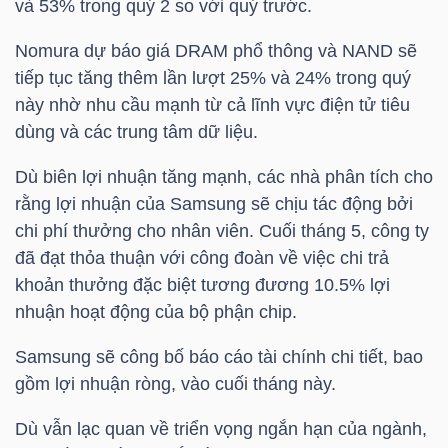
và 53% trong quý 2 so với quý trước.
Nomura dự báo giá DRAM phổ thông và NAND sẽ
tiếp tục tăng thêm lần lượt 25% và 24% trong quý
TRÁI
này nhờ nhu cầu mạnh từ cả lĩnh vực điện tử tiêu
PHIẾU
dùng và các trung tâm dữ liệu.
Dù biên lợi nhuận tăng mạnh, các nhà phân tích cho
CÔNG
rằng lợi nhuận của Samsung sẽ chịu tác động bởi
CỤ
chi phí thưởng cho nhân viên. Cuối tháng 5, công ty
đã đạt thỏa thuận với công đoàn về việc chi trả
ĐẦU
khoản thưởng đặc biệt tương đương 10.5% lợi
TƯ
nhuận hoạt động của bộ phận chip.
Samsung sẽ công bố báo cáo tài chính chi tiết, bao
TRUY
gồm lợi nhuận ròng, vào cuối tháng này.
XUẤT
Dù vẫn lạc quan về triển vọng ngắn hạn của ngành,
DỮ