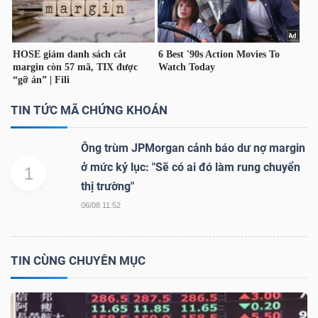
TÀI
CHÍNH
TIN TỨC MÃ CHỨNG KHOÁN
Ông trùm JPMorgan cảnh báo dư nợ margin
ở mức kỷ lục: "Sẽ có ai đó làm rung chuyển
1
CÔNG
thị trường"
NGHỆ
06/08 11:52
THÔNG
TIN
TIN CÙNG CHUYÊN MỤC