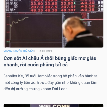
DỊCH
VỤ
TRUYỀN
THÔNG
TIỆN
CHỨNG KHOÁN THẾ GIỚI
3 giờ trước
ÍCH
Cơn sốt AI châu Á thổi bùng giấc mơ giàu
nhanh, rồi cuốn phăng tất cả
Jennifer Ke, 35 tuổi, làm việc trong bộ phận vận hành tại
một công ty tiền ảo, trước đây gần như không quan tâm
BẤT
đến thị trường chứng khoán Đài Loan.
ĐỘNG
SẢN