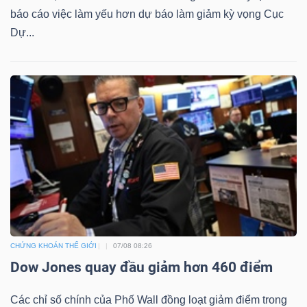
báo cáo việc làm yếu hơn dự báo làm giảm kỳ vọng Cục
Dự...
Công
cụ
đầu
tư
Truyền
thông
CHỨNG KHOÁN THẾ GIỚI
07/08 08:26
tài
Dow Jones quay đầu giảm hơn 460 điểm
chính
Các chỉ số chính của Phố Wall đồng loạt giảm điểm trong