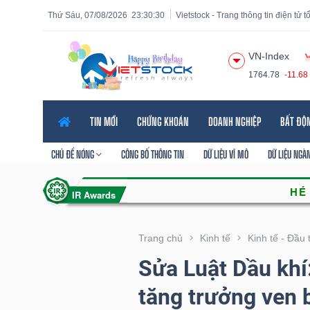
Thứ Sáu, 07/08/2026
23:30:32
Vietstock - Trang thông tin điện tử 
VN-Index
1764.78
-11.68
Tất cả
Tính năng
Ngành
Mã chứng khoán
Lãnh
TIN MỚI
CHỨNG KHOÁN
DOANH NGHIỆP
BẤT ĐỘ
Tính
năng
CHỦ ĐỀ NÓNG
CÔNG BỐ THÔNG TIN
DỮ LIỆU VĨ MÔ
DỮ LIỆU NGÀ
(-)
VIETSTOCK
Trang chủ
Kinh tế
Kinh tế - Đầu 
Sửa Luật Dầu khí
CHỨNG
tăng trưởng ven 
KHOÁN