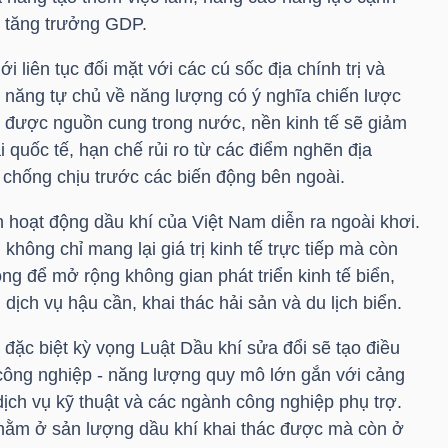
o tăng trưởng GDP.
i liên tục đối mặt với các cú sốc địa chính trị và
 năng tự chủ về năng lượng có ý nghĩa chiến lược
g được nguồn cung trong nước, nền kinh tế sẽ giảm
i quốc tế, hạn chế rủi ro từ các điểm nghẽn địa
 chống chịu trước các biến động bên ngoài.
n hoạt động dầu khí của Việt Nam diễn ra ngoài khơi.
 không chỉ mang lại giá trị kinh tế trực tiếp mà còn
ng để mở rộng không gian phát triển kinh tế biển,
 dịch vụ hậu cần, khai thác hải sản và du lịch biển.
c biệt kỳ vọng Luật Dầu khí sửa đổi sẽ tạo điều
 công nghiệp - năng lượng quy mô lớn gắn với cảng
, dịch vụ kỹ thuật và các ngành công nghiệp phụ trợ.
hỉ nằm ở sản lượng dầu khí khai thác được mà còn ở