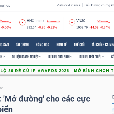
VietstockFinance
Đấu trường chứng k
tổng hợp
HNX-Index
VN30
-0.66%
292.64
-0.95
-0.32%
1902.79
-14.09
-0.74%
 đạo
Tin tức
Báo cáo phân tích
Thuật ngữ
Dịch vụ
NG SẢN
TÀI CHÍNH
HÀNG HÓA
KINH TẾ
THẾ GIỚI
TÀI CHÍNH CÁ N
NH
DỮ LIỆU DOANH NGHIỆP
DỮ LIỆU PHÁI SINH
DỮ LIỆU TRÁI PHIẾU
C
tư
: 'Mở đường' cho các cực
biển