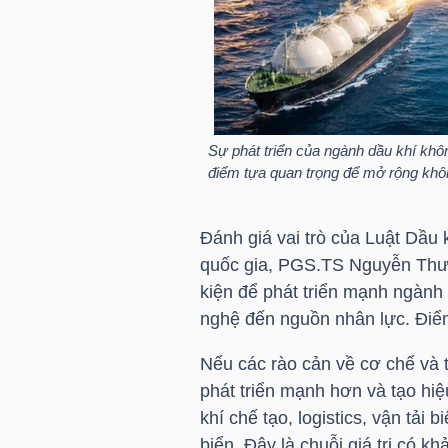
TRÁI
PHIẾU
Sự phát triển của ngành dầu khí không
điểm tựa quan trọng để mở rộng không
CÔNG
CỤ
Đánh giá vai trò của Luật Dầu 
ĐẦU
quốc gia, PGS.TS Nguyễn Thườ
TƯ
kiện để phát triển mạnh ngành 
nghệ đến nguồn nhân lực. Điểm
Nếu các rào cản về cơ chế và 
TRUY
phát triển mạnh hơn và tạo hiệ
XUẤT
khí chế tạo, logistics, vận tải 
DỮ
biển. Đây là chuỗi giá trị có 