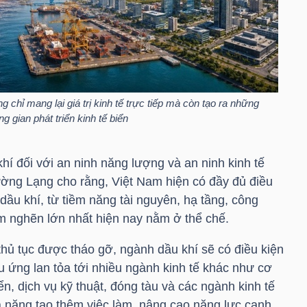
 chỉ mang lại giá trị kinh tế trực tiếp mà còn tạo ra những
 gian phát triển kinh tế biển
khí đối với an ninh năng lượng và an ninh kinh tế
ng Lạng cho rằng, Việt Nam hiện có đầy đủ điều
dầu khí, từ tiềm năng tài nguyên, hạ tầng, công
 nghẽn lớn nhất hiện nay nằm ở thể chế.
thủ tục được tháo gỡ, ngành dầu khí sẽ có điều kiện
u ứng lan tỏa tới nhiều ngành kinh tế khác như cơ
biển, dịch vụ kỹ thuật, đóng tàu và các ngành kinh tế
khả năng tạo thêm việc làm, nâng cao năng lực cạnh