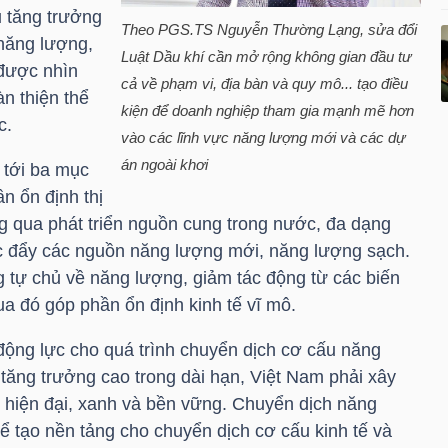
u tăng trưởng
Theo PGS.TS Nguyễn Thường Lạng, sửa đổi
năng lượng,
Luật Dầu khí cần mở rộng không gian đầu tư
 được nhìn
cả về phạm vi, địa bàn và quy mô... tạo điều
n thiện thể
kiện để doanh nghiệp tham gia mạnh mẽ hơn
c.
vào các lĩnh vực năng lượng mới và các dự
án ngoài khơi
 tới ba mục
ần ổn định thị
g qua phát triển nguồn cung trong nước, đa dạng
c đẩy các nguồn năng lượng mới, năng lượng sạch.
g tự chủ về năng lượng, giảm tác động từ các biến
ua đó góp phần ổn định kinh tế vĩ mô.
 động lực cho quá trình chuyển dịch cơ cấu năng
tăng trưởng cao trong dài hạn, Việt Nam phải xây
hiện đại, xanh và bền vững. Chuyển dịch năng
ể tạo nền tảng cho chuyển dịch cơ cấu kinh tế và