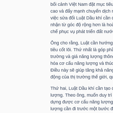
HÀNG
bối cảnh Việt Nam đặt mục tiê
HÓA
cao và đẩy mạnh chuyển dịch 
việc sửa đổi Luật Dầu khí cần
nhận từ góc độ rộng hơn là hoà
chế phục vụ phát triển đất nướ
KINH
TẾ
Ông cho rằng, Luật cần hướng
tiêu cốt lõi. Thứ nhất là góp ph
trường và giá năng lượng thôn
hóa cơ cấu năng lượng và thú
THẾ
Điều này sẽ giúp tăng khả năn
GIỚI
động của thị trường thế giới, q
Thứ hai, Luật Dầu khí cần tạo
ĐÔNG
lượng. Theo ông, muốn duy trì 
DƯƠNG
dựng được cơ cấu năng lượng 
lượng cần đi trước một bước đ