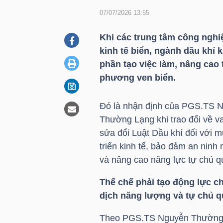
07/07/2026 13:55
DOANH
Khi các trung tâm công nghi
NGHIỆP
kinh tế biển, ngành dầu khí
phần tạo việc làm, nâng cao 
phương ven biển.
BẤT
Đó là nhận định của PGS.TS 
ĐỘNG
Thường Lạng khi trao đổi về vai
SẢN
sửa đổi Luật Dầu khí đối với m
triển kinh tế, bảo đảm an ninh
và nâng cao năng lực tự chủ q
TÀI
Thể chế phải tạo động lực c
CHÍNH
dịch năng lượng và tự chủ q
Theo PGS.TS Nguyễn Thường 