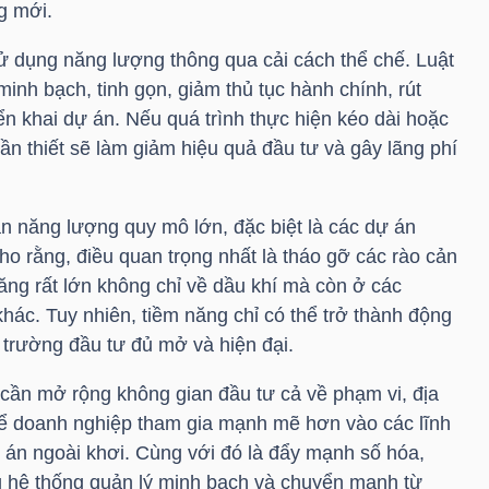
g mới.
ử dụng năng lượng thông qua cải cách thể chế. Luật
inh bạch, tinh gọn, giảm thủ tục hành chính, rút
iển khai dự án. Nếu quá trình thực hiện kéo dài hoặc
cần thiết sẽ làm giảm hiệu quả đầu tư và gây lãng phí
án năng lượng quy mô lớn, đặc biệt là các dự án
cho rằng, điều quan trọng nhất là tháo gỡ các rào cản
ăng rất lớn không chỉ về dầu khí mà còn ở các
hác. Tuy nhiên, tiềm năng chỉ có thể trở thành động
 trường đầu tư đủ mở và hiện đại.
 cần mở rộng không gian đầu tư cả về phạm vi, địa
để doanh nghiệp tham gia mạnh mẽ hơn vào các lĩnh
án ngoài khơi. Cùng với đó là đẩy mạnh số hóa,
g hệ thống quản lý minh bạch và chuyển mạnh từ