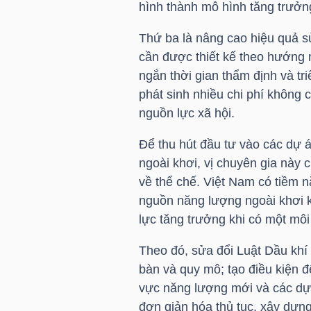
hình thành mô hình tăng trưởn
TÀI
Thứ ba là nâng cao hiệu quả s
CHÍNH
cần được thiết kế theo hướng m
CÁ
ngắn thời gian thẩm định và tr
NHÂN
phát sinh nhiều chi phí không 
nguồn lực xã hội.
Để thu hút đầu tư vào các dự 
PHÂN
ngoài khơi, vị chuyên gia này 
TÍCH
về thể chế. Việt Nam có tiềm n
VIETSTOCKFINANCE
nguồn năng lượng ngoài khơi k
lực tăng trưởng khi có một môi
Theo đó, sửa đổi Luật Dầu khí
bàn và quy mô; tạo điều kiện 
VĨ
vực năng lượng mới và các dự 
MÔ
đơn giản hóa thủ tục, xây dựn