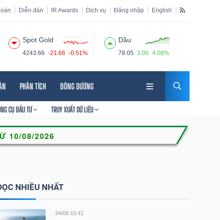
hoán
Diễn đàn
IR Awards
Dịch vụ
Đăng nhập
English
Spot Gold
Dầu
4243.66
-21.66
-0.51%
78.05
3.06
4.08%
HÂN
PHÂN TÍCH
ĐÔNG DƯƠNG
ÔNG CỤ ĐẦU TƯ
TRUY XUẤT DỮ LIỆU
ĐỌC NHIỀU NHẤT
04/08 10:41