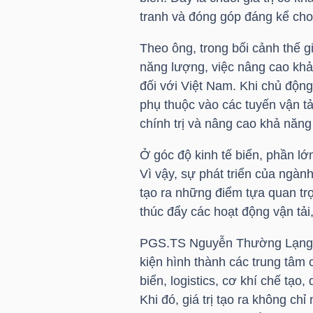
LIỆU
tranh và đóng góp đáng kể ch
Theo ông, trong bối cảnh thế giớ
Ngành
năng lượng, việc nâng cao khả
(-)
đối với Việt Nam. Khi chủ độn
VS-
phụ thuộc vào các tuyến vận tả
SECTOR
chính trị và nâng cao khả năng
Ở góc độ kinh tế biển, phần lớ
Vì vậy, sự phát triển của ngành
tạo ra những điểm tựa quan trọ
thúc đẩy các hoạt động vận tải,
NĂNG
LƯỢNG
PGS.TS Nguyễn Thường Lạng đặ
kiện hình thành các trung tâm
biển, logistics, cơ khí chế tạo
Khi đó, giá trị tạo ra không c