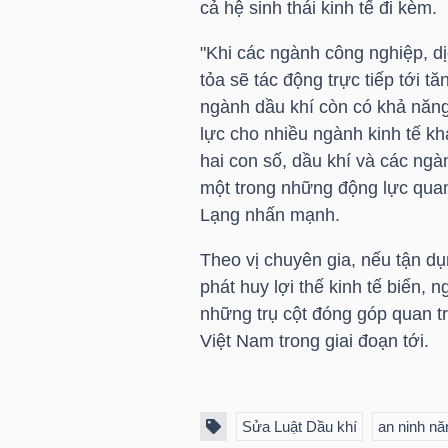
cả hệ sinh thái kinh tế đi kèm.
NGUYÊN
VẬT
"Khi các ngành công nghiệp, dịc
LIỆU
tỏa sẽ tác động trực tiếp tới 
ngành dầu khí còn có khả năng
lực cho nhiều ngành kinh tế kh
hai con số, dầu khí và các ngà
một trong những động lực qua
CÔNG
Lạng nhấn mạnh.
NGHIỆP
Theo vị chuyên gia, nếu tận dụ
phát huy lợi thế kinh tế biển, 
những trụ cột đóng góp quan t
Việt Nam trong giai đoạn tới.
TIÊU
DÙNG
KHÔNG
Sửa Luật Dầu khí
an ninh nă
THIẾT