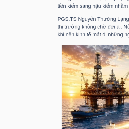
tiền kiểm sang hậu kiểm nhằm r
PGS.TS Nguyễn Thường Lạng nh
NGÀNH
thị trường không chờ đợi ai. Nế
khi nền kinh tế mất đi những ng
DOANH
NGHIỆP
CỔ
PHIẾU
PHÁI
SINH