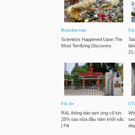
LIỆU
Ngành
(-)
VS-
SECTOR
NĂNG
LƯỢNG