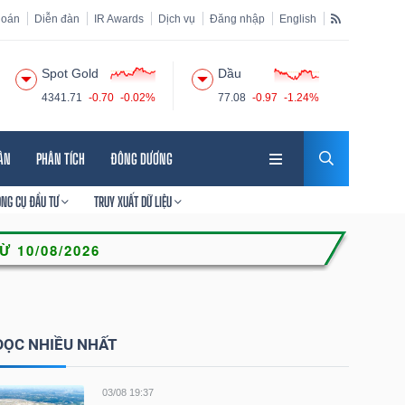
hoán
Diễn đàn
IR Awards
Dịch vụ
Đăng nhập
English
Spot Gold
Dầu
4341.71
-0.70
-0.02%
77.08
-0.97
-1.24%
HÂN
PHÂN TÍCH
ĐÔNG DƯƠNG
ÔNG CỤ ĐẦU TƯ
TRUY XUẤT DỮ LIỆU
ĐỌC NHIỀU NHẤT
03/08 19:37