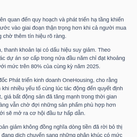
liên quan đến quy hoạch và phát triển hạ tầng khiến
bước vào giai đoạn thận trọng hơn khi cả người mua
 chờ thêm tín hiệu rõ ràng.
h, thanh khoản lại có dấu hiệu suy giảm. Theo
 các dự án sơ cấp trong nửa đầu năm chỉ đạt khoảng
với mức trên 80% của cùng kỳ năm 2025.
ốc Phát triển kinh doanh OneHousing, cho rằng
khi nhiều yếu tố cùng lúc tác động đến quyết định
t, giá bất động sản đã tăng mạnh trong thời gian
h hàng vẫn chờ đợi những sản phẩm phù hợp hơn
i sẽ mở ra cơ hội đầu tư hấp dẫn.
oản giảm không đồng nghĩa dòng tiền đã rời bỏ thị
ền đang dịch chuyển sang những phân khúc có mức