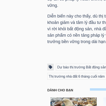
vững.
Diễn biến này cho thấy, dù thị 
TRÁI
khoản giảm và tâm lý đầu tư t
PHIẾU
vì rời khỏi bất động sản, nhà
sản phẩm có nền tảng pháp lý v
trưởng bền vững trong dài hạn
CÔNG
CỤ
ĐẦU
Dự báo thị trường Bất động sả
TƯ
Thị trường nhà đất 6 tháng cuối năm
TRUY
XUẤT
DỮ