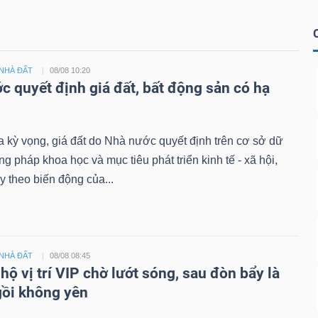
NHÀ ĐẤT
08/08 10:20
c quyết định giá đất, bất động sản có hạ
 kỳ vọng, giá đất do Nhà nước quyết định trên cơ sở dữ
ng pháp khoa học và mục tiêu phát triển kinh tế - xã hội,
ạy theo biến động của...
NHÀ ĐẤT
08/08 08:45
ộ vị trí VIP chờ lướt sóng, sau đòn bẩy là
ồi không yên