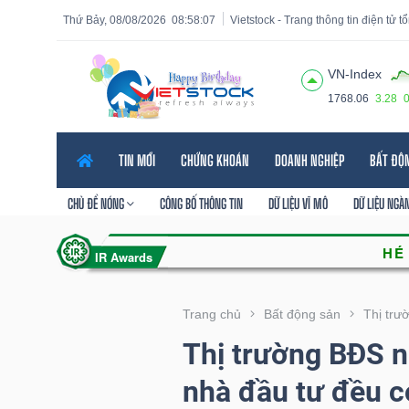
Thứ Bảy, 08/08/2026
08:58:08
Vietstock - Trang thông tin điện tử 
VN-Index
1768.06
3.28
Tất cả
Tính năng
Ngành
Mã chứng khoán
Lãnh
TIN MỚI
CHỨNG KHOÁN
DOANH NGHIỆP
BẤT ĐỘ
Tính
năng
CHỦ ĐỀ NÓNG
CÔNG BỐ THÔNG TIN
DỮ LIỆU VĨ MÔ
DỮ LIỆU NGÀ
(-)
VIETSTOCK
Trang chủ
Bất động sản
Thị trư
Thị trường BĐS n
CHỨNG
nhà đầu tư đều 
KHOÁN