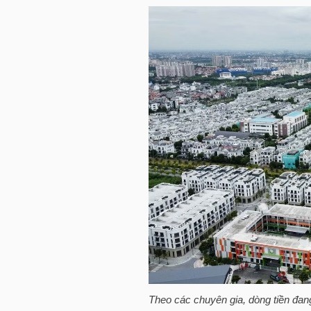
HÀNG
HÓA
KINH
TẾ
THẾ
GIỚI
ĐÔNG
DƯƠNG
Theo các chuyên gia, dòng tiền đa