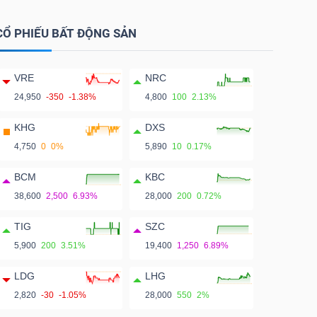
CỔ PHIẾU BẤT ĐỘNG SẢN
VRE
NRC
24,950
-350
-1.38%
4,800
100
2.13%
KHG
DXS
4,750
0
0%
5,890
10
0.17%
BCM
KBC
38,600
2,500
6.93%
28,000
200
0.72%
TIG
SZC
5,900
200
3.51%
19,400
1,250
6.89%
LDG
LHG
2,820
-30
-1.05%
28,000
550
2%