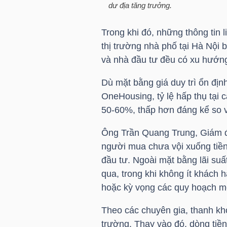
dư địa tăng trưởng.
TÀI
Trong khi đó, những thông tin 
CHÍNH
thị trường nhà phố tại Hà Nội 
CÁ
và nhà đầu tư đều có xu hướng
NHÂN
Dù mặt bằng giá duy trì ổn địn
OneHousing, tỷ lệ hấp thụ tại
50-60%, thấp hơn đáng kể so 
PHÂN
TÍCH
Ông Trần Quang Trung, Giám đ
VIETSTOCKFINANCE
người mua chưa vội xuống tiền 
đầu tư. Ngoài mặt bằng lãi suấ
qua, trong khi không ít khác
hoặc kỳ vọng các quy hoạch mớ
VĨ
Theo các chuyên gia, thanh kh
MÔ
trường. Thay vào đó, dòng ti