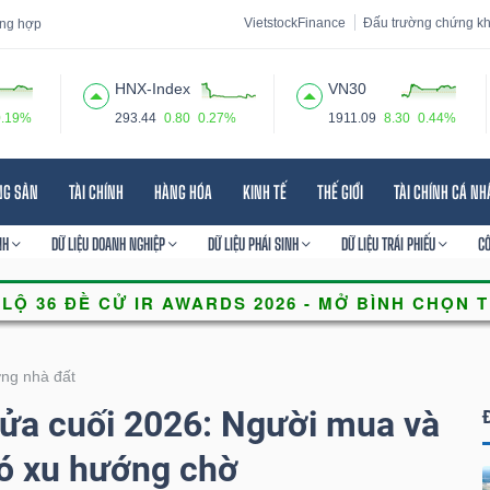
VietstockFinance
Đấu trường chứng k
tổng hợp
HNX-Index
VN30
0.19%
293.44
0.80
0.27%
1911.09
8.30
0.44%
 đạo
Tin tức
Báo cáo phân tích
Thuật ngữ
Dịch vụ
NG SẢN
TÀI CHÍNH
HÀNG HÓA
KINH TẾ
THẾ GIỚI
TÀI CHÍNH CÁ N
NH
DỮ LIỆU DOANH NGHIỆP
DỮ LIỆU PHÁI SINH
DỮ LIỆU TRÁI PHIẾU
C
ờng nhà đất
ửa cuối 2026: Người mua và
có xu hướng chờ