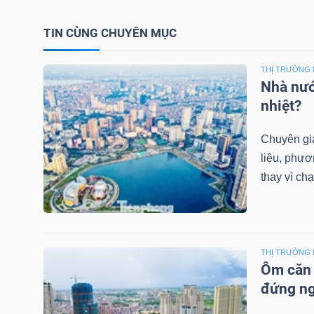
NGUYÊN
VẬT
TIN CÙNG CHUYÊN MỤC
LIỆU
THỊ TRƯỜNG 
Nhà nướ
nhiệt?
CÔNG
Chuyên gia
NGHIỆP
liệu, phươ
thay vì ch
TIÊU
THỊ TRƯỜNG 
DÙNG
Ôm căn h
KHÔNG
đứng ng
THIẾT