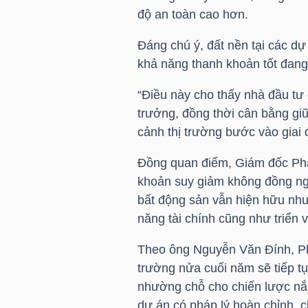
độ an toàn cao hơn.
Đáng chú ý, đất nền tại các dự
NGÀNH
khả năng thanh khoản tốt đang
“Điều này cho thấy nhà đầu tư
trưởng, đồng thời cân bằng giữ
DOANH
cảnh thị trường bước vào giai 
NGHIỆP
Đồng quan điểm, Giám đốc Phá
khoản suy giảm không đồng ngh
CỔ
bất động sản vẫn hiện hữu nh
PHIẾU
năng tài chính cũng như triển 
Theo ông Nguyễn Văn Đính, Phó
trường nửa cuối năm sẽ tiếp 
PHÁI
nhường chỗ cho chiến lược nắm
SINH
dự án có pháp lý hoàn chỉnh, c