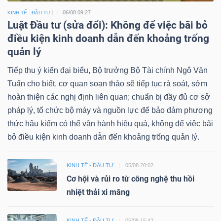
06/08 09:27
KINH TẾ - ĐẦU TƯ
Luật Đầu tư (sửa đổi): Không để việc bãi bỏ
điều kiện kinh doanh dẫn đến khoảng trống
quản lý
Tiếp thu ý kiến đại biểu, Bộ trưởng Bộ Tài chính Ngô Văn
Tuấn cho biết, cơ quan soạn thảo sẽ tiếp tục rà soát, sớm
hoàn thiện các nghị định liên quan; chuẩn bị đầy đủ cơ sở
pháp lý, tổ chức bộ máy và nguồn lực để bảo đảm phương
thức hậu kiểm có thể vận hành hiệu quả, không để việc bãi
bỏ điều kiện kinh doanh dẫn đến khoảng trống quản lý.
KINH TẾ - ĐẦU TƯ
05/08 20:02
Cơ hội và rủi ro từ công nghệ thu hồi
nhiệt thải xi măng
KINH TẾ - ĐẦU TƯ
05/08 15:42