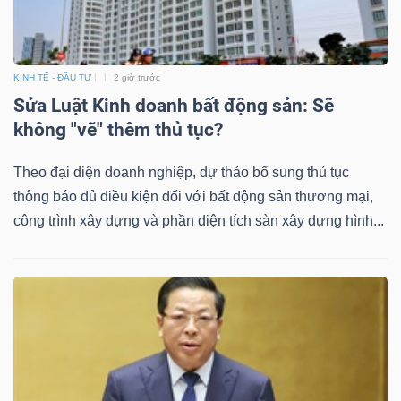
Bài
viết
KINH TẾ - ĐẦU TƯ
2 giờ trước
của
Sửa Luật Kinh doanh bất động sản: Sẽ
tác
không "vẽ" thêm thủ tục?
giả
(-)
Theo đại diện doanh nghiệp, dự thảo bổ sung thủ tục
thông báo đủ điều kiện đối với bất động sản thương mại,
Báo
công trình xây dựng và phần diện tích sàn xây dựng hình...
cáo
phân
tích
(-)
Thuật