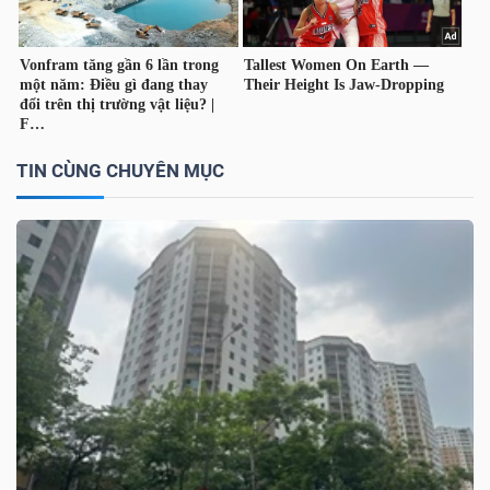
DỊCH
VỤ
TRUYỀN
THÔNG
TIN CÙNG CHUYÊN MỤC
TIỆN
ÍCH
BẤT
ĐỘNG
SẢN