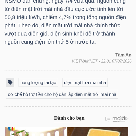
NSMO dẫn chứng, ngày 7/4 vừa qua, nguồn cung
YẾU
từ điện mặt trời mái nhà đầu cực ước tính lên tới
50,8 triệu kWh, chiếm 4,7% trong tổng nguồn điện
phát. Theo đó, điện mặt trời mái nhà chính thức
vượt qua điện gió, điện sinh khối để trở thành
TIÊU
nguồn cung điện lớn thứ 5 ở nước ta.
DÙNG
Tâm An
THIẾT
VIETNAMNET
- 22:01 07/07/2026
YẾU
năng lượng tái tạo
điện mặt trời mái nhà
cơ chế hỗ trợ tiền cho hộ dân lắp điện mặt trời mái nhà
CHĂM
SÓC
SỨC
KHỎE