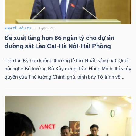
ngữ
(-)
Dịch
KINH TẾ - ĐẦU TƯ
2 giờ trước
Đề xuất tăng hơn 86 ngàn tỷ cho dự án
vụ
đường sắt Lào Cai-Hà Nội-Hải Phòng
(-)
Tiếp tục Kỳ họp không thường lệ thứ Nhất, sáng 6/8, Quốc
hội nghe Bộ trưởng Bộ Xây dựng Trần Hồng Minh, thừa ủy
Đào
quyền của Thủ tướng Chính phủ, trình bày Tờ trình về...
tạo
Sách
tài
chính