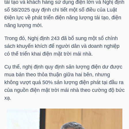
tái tạo và khách hàng sử dụng điện lớn và Nghị định
số 58/2025 quy định chi tiết một số điều của Luật
TÀI
Điện lực về phát triển điện năng lượng tái tạo, điện
CHÍNH
năng lượng mới.
CÁ
NHÂN
Trong đó, Nghị định 243 đã bổ sung một số chính
sách khuyến khích để người dân và doanh nghiệp
có thể triển khai điện mặt trời mái nhà.
PHÂN
Cụ thể, nghị định quy định sản lượng điện dư được
TÍCH
mua bán theo thỏa thuận giữa hai bên, nhưng
không vượt quá 50% sản lượng điện phát tại đầu ra
VIETSTOCKFINANCE
của nguồn điện mặt trời mái nhà theo cường độ bức
xạ.
VĨ
MÔ