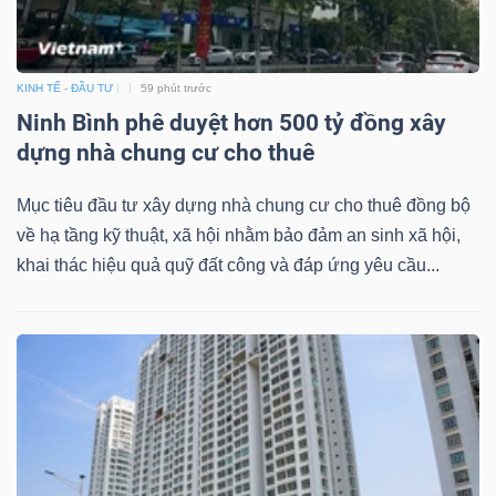
Mã
chứng
khoán
KINH TẾ - ĐẦU TƯ
59 phút trước
(-)
Ninh Bình phê duyệt hơn 500 tỷ đồng xây
dựng nhà chung cư cho thuê
Tất cả
Cổ phiếu
Chỉ số
Chứng chỉ quỹ
Chứng 
Mục tiêu đầu tư xây dựng nhà chung cư cho thuê đồng bộ
Lãnh
về hạ tầng kỹ thuật, xã hội nhằm bảo đảm an sinh xã hội,
đạo
khai thác hiệu quả quỹ đất công và đáp ứng yêu cầu...
(-)
Tất cả
Người nội bộ
Người liên quan
Cổ đông lớn
Tin
tức
(-)