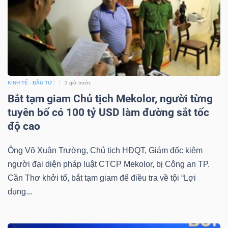
Công
cụ
KINH TẾ - ĐẦU TƯ
3 giờ trước
đầu
Bắt tạm giam Chủ tịch Mekolor, người từng
tư
tuyên bố có 100 tỷ USD làm đường sắt tốc
độ cao
Ông Võ Xuân Trường, Chủ tịch HĐQT, Giám đốc kiêm
người đại diện pháp luật CTCP Mekolor, bị Công an TP.
Truyền
Cần Thơ khởi tố, bắt tạm giam để điều tra về tội “Lợi
thông
dụng...
tài
chính