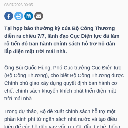
08/07/2026 09:05
DOANH
NGHIỆP
Tại họp báo thường kỳ của Bộ Công Thương
diễn ra chiều 7/7, lãnh đạo Cục Điện lực đã làm
rõ tiến độ ban hành chính sách hỗ trợ hộ dân
lắp điện mặt trời mái nhà.
BẤT
ĐỘNG
Ông Bùi Quốc Hùng, Phó Cục trưởng Cục Điện lực
SẢN
(Bộ Công Thương), cho biết Bộ Công Thương được
Chính phủ giao xây dựng quyết định ban hành cơ
chế, chính sách khuyến khích phát triển điện mặt
TÀI
trời mái nhà.
CHÍNH
Trong dự thảo, Bộ đề xuất chính sách hỗ trợ một
phần kinh phí từ ngân sách nhà nước và tạo điều
kiện để các hộ dân vay vốn ưu đãi đầu tư hệ thống