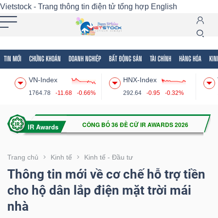
Vietstock - Trang thông tin điện tử tổng hợp
English
TIN MỚI
CHỨNG KHOÁN
DOANH NGHIỆP
BẤT ĐỘNG SẢN
TÀI CHÍNH
HÀNG HÓA
KIN
Tất cả
Tính năng
Ngành
Mã chứng khoán
Lãnh
VN-Index
HNX-Index
Tính
1764.78
-11.68
-0.66%
292.64
-0.95
-0.32%
năng
(-)
VIETSTOCK
Trang chủ
Kinh tế
Kinh tế - Đầu tư
Thông tin mới về cơ chế hỗ trợ tiền
cho hộ dân lắp điện mặt trời mái
CHỨNG
nhà
KHOÁN