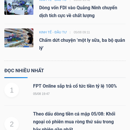
Dòng vốn FDI vào Quảng Ninh chuyển
dịch tích cực về chất lượng
KINH TẾ - ĐẦU TƯ
05/08 09:11
Chấm dứt chuyện 'một ly sữa, ba bộ quản
lý'
ĐỌC NHIỀU NHẤT
FPT Online sắp trả cổ tức tiền tỷ lệ 100%
1
05/08 19:47
Theo dấu dòng tiền cá mập 05/08: Khối
ngoại có phiên mua ròng thứ sáu trong
2
bảy phiên gần nhất