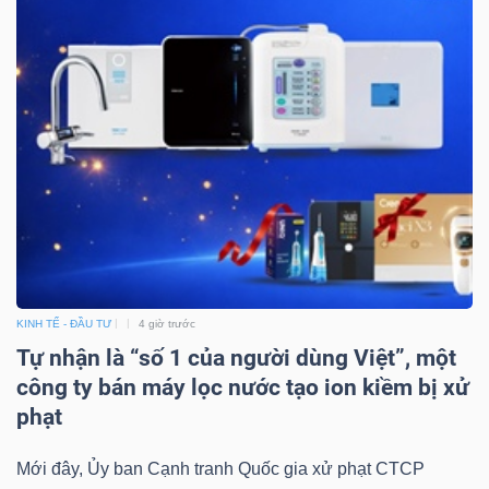
Dữ
liệu
tài
chính
KINH TẾ - ĐẦU TƯ
4 giờ trước
Tự nhận là “số 1 của người dùng Việt”, một
công ty bán máy lọc nước tạo ion kiềm bị xử
phạt
Mới đây, Ủy ban Cạnh tranh Quốc gia xử phạt CTCP