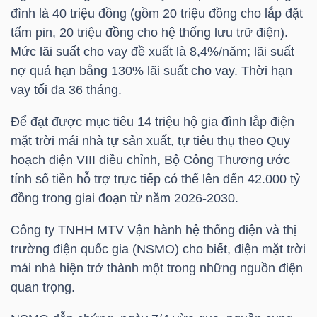
NGUYÊN
đình là 40 triệu đồng (gồm 20 triệu đồng cho lắp đặt
tấm pin, 20 triệu đồng cho hệ thống lưu trữ điện).
VẬT
Mức lãi suất cho vay đề xuất là 8,4%/năm; lãi suất
LIỆU
nợ quá hạn bằng 130% lãi suất cho vay. Thời hạn
vay tối đa 36 tháng.
Để đạt được mục tiêu 14 triệu hộ gia đình lắp điện
CÔNG
mặt trời mái nhà tự sản xuất, tự tiêu thụ theo Quy
NGHIỆP
hoạch điện VIII điều chỉnh, Bộ Công Thương ước
tính số tiền hỗ trợ trực tiếp có thể lên đến 42.000 tỷ
đồng trong giai đoạn từ năm 2026-2030.
Công ty TNHH MTV Vận hành hệ thống điện và thị
TIÊU
trường điện quốc gia (NSMO) cho biết, điện mặt trời
DÙNG
mái nhà hiện trở thành một trong những nguồn điện
KHÔNG
quan trọng.
THIẾT