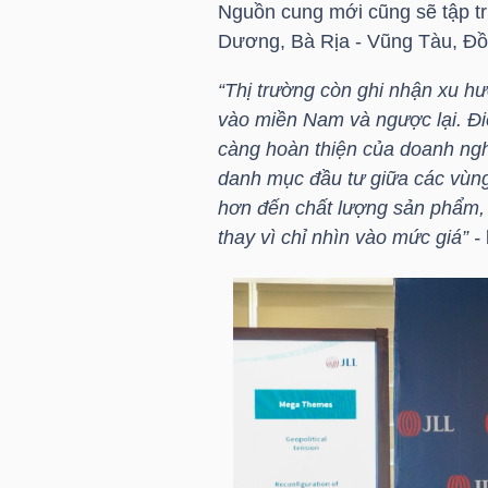
Nguồn cung mới cũng sẽ tập tr
Dương, Bà Rịa - Vũng Tàu, Đồ
TÀI
CHÍNH
“Thị trường còn ghi nhận xu h
CÁ
vào miền Nam và ngược lại. Đi
NHÂN
càng hoàn thiện của doanh ngh
danh mục đầu tư giữa các vùng
hơn đến chất lượng sản phẩm, g
thay vì chỉ nhìn vào mức giá” -
PHÂN
TÍCH
VIETSTOCKFINANCE
VĨ
MÔ