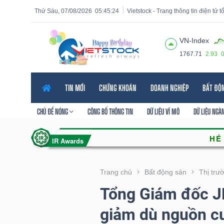
Thứ Sáu, 07/08/2026
05:45:25
Vietstock - Trang thông tin điện tử 
VN-Index
1767.71
2.93
Tất cả
Tính năng
Ngành
Mã chứng khoán
Lãnh
TIN MỚI
CHỨNG KHOÁN
DOANH NGHIỆP
BẤT ĐỘ
Tính
năng
CHỦ ĐỀ NÓNG
CÔNG BỐ THÔNG TIN
DỮ LIỆU VĨ MÔ
DỮ LIỆU NGÀ
(-)
VIETSTOCK
Trang chủ
Bất động sản
Thị trư
Tổng Giám đốc JL
CHỨNG
giảm dù nguồn cu
KHOÁN