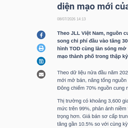
diện mạo mới c
08/07/2026 14:13
DOANH
NGHIỆP
Theo JLL Việt Nam, nguồn cu
song chi phí đầu vào tăng 3
hình TOD cùng làn sóng mở r
BẤT
mạo thành phố trong thập kỷ 
ĐỘNG
SẢN
Theo dữ liệu nửa đầu năm 202
mới mở bán, nâng tổng nguồn c
Đông chiếm 70% nguồn cung mớ
TÀI
Thị trường có khoảng 3,600 giao
CHÍNH
mức trên 99%, phản ánh niềm ti
trọng hơn. Giá bán sơ cấp trun
tăng gần 10.5% so với cùng kỳ