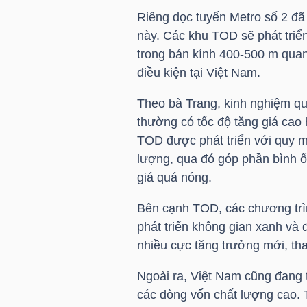
Riêng dọc tuyến Metro số 2 đ
này. Các khu TOD sẽ phát triể
trong bán kính 400-500 m quan
TRÁI
điều kiện tại Việt Nam.
PHIẾU
Theo bà Trang, kinh nghiệm qu
thường có tốc độ tăng giá cao
CÔNG
TOD được phát triển với quy m
CỤ
lượng, qua đó góp phần bình ổn
giá quá nóng.
ĐẦU
TƯ
Bên cạnh TOD, các chương trình
phát triển không gian xanh và 
nhiều cực tăng trưởng mới, tha
TRUY
Ngoài ra, Việt Nam cũng đang 
XUẤT
các dòng vốn chất lượng cao. Tr
DỮ