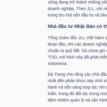
vững đang trở thành những yếu 
LIỆU
doanh nghiệp. Theo JLL, với nề
trong thu hút vốn đầu tư và tă
Ngành
(-)
Nhà đầu tư Nhật Bản có t
VS-
Tổng Giám đốc JLL Việt Nam ch
SECTOR
đoạn đầu, khi các doanh nghiệ
chuẩn bị quỹ đất. Dù chưa ghi 
TOD, mô hình này đã phát triển
Indonesia.
Bà Trang cho rằng các nhà đầ
NĂNG
nhất đến phân khúc này nhờ ki
LƯỢNG
hành và sẵn sàng hợp tác với
triển, trong đó đối tác trong 
đảm nhiệm quản lý và vận hàn