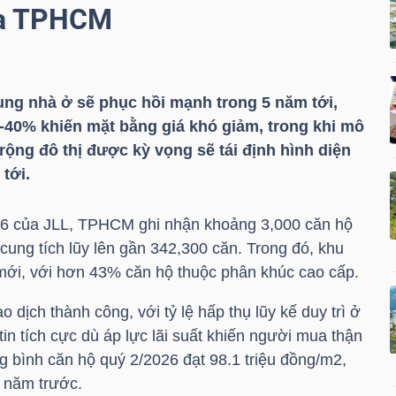
ủa TPHCM
ng nhà ở sẽ phục hồi mạnh trong 5 năm tới,
0-40% khiến mặt bằng giá khó giảm, trong khi mô
ộng đô thị được kỳ vọng sẽ tái định hình diện
tới.
6 của JLL, TPHCM ghi nhận khoảng 3,000 căn hộ
ung tích lũy lên gần 342,300 căn. Trong đó, khu
i, với hơn 43% căn hộ thuộc phân khúc cao cấp.
 dịch thành công, với tỷ lệ hấp thụ lũy kế duy trì ở
n tích cực dù áp lực lãi suất khiến người mua thận
g bình căn hộ quý 2/2026 đạt 98.1 triệu đồng/m2,
 năm trước.