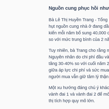
HÀNG
Nguồn cung phục hồi như
HÓA
Bà Lê Thị Huyền Trang - Tổng 
hụt nguồn cung nhà ở đang dần
KINH
kiến mỗi năm bổ sung 40,000 c
TẾ
so với mức trung bình của 2 n
Tuy nhiên, bà Trang cho rằng 
Nguyên nhân do chi phí đầu và
THẾ
tăng 30-40% so với cuối năm 20
GIỚI
giữa áp lực chi phí và sức mua
người mua vẫn giữ tâm lý thận 
Một xu hướng đáng chú ý khác
ĐÔNG
vành đai 1 và vành đai 2 để mở
DƯƠNG
thị tích hợp quy mô lớn.