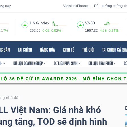
VietstockFinance
Đấu trường chứng k
tổng hợp
HNX-Index
VN30
0.17%
292.69
0.05
0.02%
1907.32
4.53
0.24%
 đạo
Tin tức
Báo cáo phân tích
Thuật ngữ
Dịch vụ
NG SẢN
TÀI CHÍNH
HÀNG HÓA
KINH TẾ
THẾ GIỚI
TÀI CHÍNH CÁ N
NH
DỮ LIỆU DOANH NGHIỆP
DỮ LIỆU PHÁI SINH
DỮ LIỆU TRÁI PHIẾU
C
ờng nhà đất
L Việt Nam: Giá nhà khó
ng tăng, TOD sẽ định hình