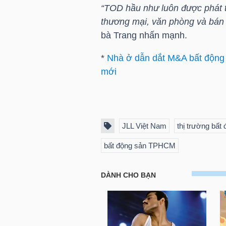
“TOD hầu như luôn được phát t
NGUYÊN
thương mại, văn phòng và bán l
VẬT
bà Trang nhấn mạnh.
LIỆU
*
Nhà ở dẫn dắt M&A bất động 
mới
CÔNG
NGHIỆP
JLL Việt Nam
thị trường bất
bất động sản TPHCM
TIÊU
DÙNG
KHÔNG
THIẾT