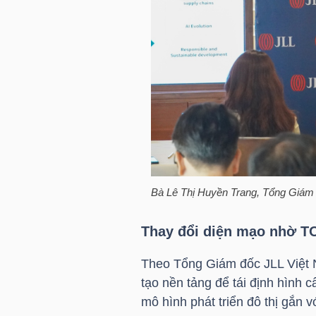
NGÀNH
DOANH
NGHIỆP
Bà Lê Thị Huyền Trang, Tổng Giám
CỔ
PHIẾU
Thay đổi diện mạo nhờ T
Theo Tổng Giám đốc JLL Việt N
tạo nền tảng để tái định hình c
PHÁI
mô hình phát triển đô thị gắn 
SINH