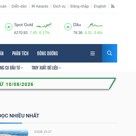
hoán
Diễn đàn
IR Awards
Dịch vụ
Đăng nhập
English
Spot Gold
Dầu
4270.93
7.45
0.17%
78.36
0.31
0.4%
HÂN
PHÂN TÍCH
ĐÔNG DƯƠNG
ÔNG CỤ ĐẦU TƯ
TRUY XUẤT DỮ LIỆU
ĐỌC NHIỀU NHẤT
03/08 19:37