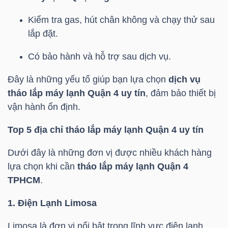
Kiểm tra gas, hút chân không và chạy thử sau
lắp đặt.
NGÀNH
Có bảo hành và hỗ trợ sau dịch vụ.
Đây là những yếu tố giúp bạn lựa chọn
dịch vụ
DOANH
tháo lắp máy lạnh Quận 4 uy tín
, đảm bảo thiết bị
NGHIỆP
vận hành ổn định.
Top 5 địa chỉ tháo lắp máy lạnh Quận 4 uy tín
CỔ
Dưới đây là những đơn vị được nhiều khách hàng
PHIẾU
lựa chọn khi cần
tháo lắp máy lạnh Quận 4
TPHCM
.
1. Điện Lạnh Limosa
PHÁI
SINH
Limosa là đơn vị nổi bật trong lĩnh vực điện lạnh,