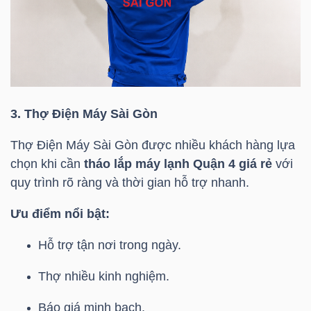
TÀI
CHÍNH
3. Thợ Điện Máy Sài Gòn
Thợ Điện Máy Sài Gòn được nhiều khách hàng lựa
chọn khi cần
tháo lắp máy lạnh Quận 4 giá rẻ
với
CÔNG
quy trình rõ ràng và thời gian hỗ trợ nhanh.
NGHỆ
THÔNG
Ưu điểm nổi bật:
TIN
Hỗ trợ tận nơi trong ngày.
Thợ nhiều kinh nghiệm.
Báo giá minh bạch.