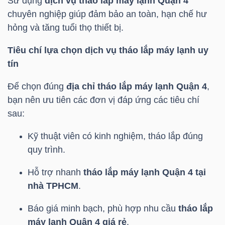
Sử dụng
dịch vụ tháo lắp máy lạnh Quận 4
chuyên nghiệp giúp đảm bảo an toàn, hạn chế hư
TÀI
hỏng và tăng tuổi thọ thiết bị.
CHÍNH
Tiêu chí lựa chọn dịch vụ tháo lắp máy lạnh uy
CÁ
tín
NHÂN
Để chọn đúng
địa chỉ tháo lắp máy lạnh Quận 4
,
bạn nên ưu tiên các đơn vị đáp ứng các tiêu chí
PHÂN
sau:
TÍCH
Kỹ thuật viên có kinh nghiệm, tháo lắp đúng
VIETSTOCKFINANCE
quy trình.
Hỗ trợ nhanh
tháo lắp máy lạnh Quận 4 tại
nhà TPHCM
.
VĨ
Báo giá minh bạch, phù hợp nhu cầu
tháo lắp
MÔ
máy lạnh Quận 4 giá rẻ
.