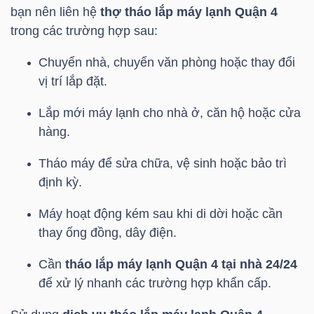
HÀNG
bạn nên liên hệ
thợ tháo lắp máy lạnh Quận 4
HÓA
trong các trường hợp sau:
Chuyển nhà, chuyển văn phòng hoặc thay đổi
vị trí lắp đặt.
KINH
Lắp mới máy lạnh cho nhà ở, căn hộ hoặc cửa
TẾ
hàng.
Tháo máy để sửa chữa, vệ sinh hoặc bảo trì
THẾ
định kỳ.
GIỚI
Máy hoạt động kém sau khi di dời hoặc cần
thay ống đồng, dây điện.
ĐÔNG
Cần
tháo lắp máy lạnh Quận 4 tại nhà 24/24
DƯƠNG
để xử lý nhanh các trường hợp khẩn cấp.