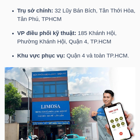
LIỆU
Trụ sở chính:
32 Lũy Bán Bích, Tân Thới Hòa,
Tân Phú, TPHCM
Ngành
(-)
VP điều phối kỹ thuật:
185 Khánh Hội,
Phường Khánh Hội, Quận 4, TP.HCM
VS-
SECTOR
Khu vực phục vụ:
Quận 4 và toàn TP.HCM.
NĂNG
LƯỢNG