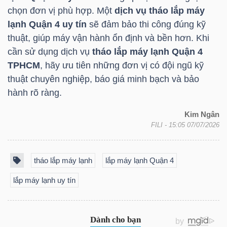
chọn đơn vị phù hợp. Một
dịch vụ tháo lắp máy
lạnh Quận 4 uy tín
sẽ đảm bảo thi công đúng kỹ
thuật, giúp máy vận hành ổn định và bền hơn. Khi
cần sử dụng dịch vụ
tháo lắp máy lạnh Quận 4
Công
TPHCM
, hãy ưu tiên những đơn vị có đội ngũ kỹ
cụ
thuật chuyên nghiệp, báo giá minh bạch và bảo
đầu
hành rõ ràng.
tư
Kim Ngân
FILI
- 15:05 07/07/2026
tháo lắp máy lạnh
lắp máy lạnh Quận 4
Truyền
lắp máy lạnh uy tín
thông
tài
chính