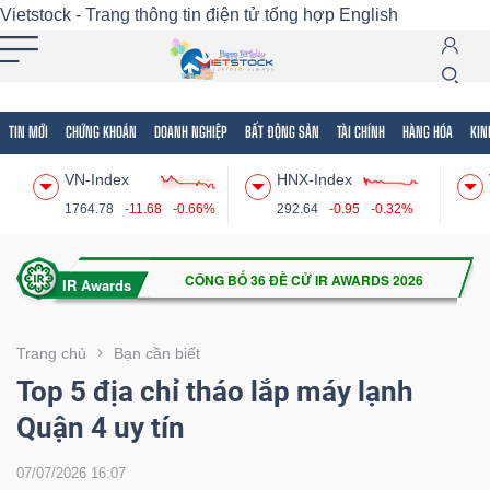
Vietstock - Trang thông tin điện tử tổng hợp
English
TIN MỚI
CHỨNG KHOÁN
DOANH NGHIỆP
BẤT ĐỘNG SẢN
TÀI CHÍNH
HÀNG HÓA
KIN
Tất cả
Tính năng
Ngành
Mã chứng khoán
Lãnh
VN-Index
HNX-Index
Tính
1764.78
-11.68
-0.66%
292.64
-0.95
-0.32%
năng
(-)
VIETSTOCK
Trang chủ
Bạn cần biết
Top 5 địa chỉ tháo lắp máy lạnh
Quận 4 uy tín
CHỨNG
KHOÁN
07/07/2026 16:07