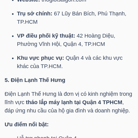
Bài
Trụ sở chính:
67 Lũy Bán Bích, Phú Thạnh,
viết
TP.HCM
của
VP điều phối kỹ thuật:
42 Hoàng Diệu,
tác
Phường Vĩnh Hội, Quận 4, TP.HCM
giả
(-)
Khu vực phục vụ:
Quận 4 và các khu vực
khác của TP.HCM.
Báo
5. Điện Lạnh Thế Hưng
cáo
phân
Điện Lạnh Thế Hưng là đơn vị có kinh nghiệm trong
tích
lĩnh vực
tháo lắp máy lạnh tại Quận 4 TPHCM
,
(-)
đáp ứng nhu cầu của hộ gia đình và doanh nghiệp.
Ưu điểm nổi bật:
Thuật