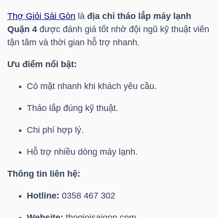
Mã
Thợ Giỏi Sài Gòn
là
địa chỉ tháo lắp máy lạnh
chứng
Quận 4
được đánh giá tốt nhờ đội ngũ kỹ thuật viên
khoán
tận tâm và thời gian hỗ trợ nhanh.
(-)
Ưu điểm nổi bật:
Tất cả
Cổ phiếu
Chỉ số
Chứng chỉ quỹ
Chứng 
Có mặt nhanh khi khách yêu cầu.
Lãnh
Tháo lắp đúng kỹ thuật.
đạo
(-)
Chi phí hợp lý.
Tất cả
Người nội bộ
Người liên quan
Cổ đông lớn
Hỗ trợ nhiều dòng máy lạnh.
Thông tin liên hệ:
Tin
tức
Hotline:
0358 467 302
(-)
Website:
thogioisaigon.com