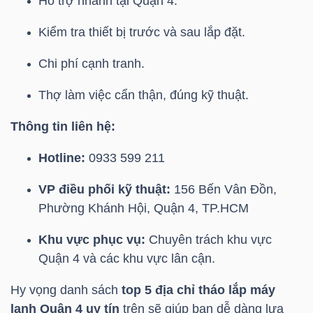
ngữ
Hỗ trợ nhanh tại Quận 4.
(-)
Kiểm tra thiết bị trước và sau lắp đặt.
Chi phí cạnh tranh.
Dịch
vụ
Thợ làm việc cẩn thận, đúng kỹ thuật.
(-)
Thông tin liên hệ:
Hotline:
0933 599 211
Đào
tạo
VP điều phối kỹ thuật:
156 Bến Vân Đồn,
Phường Khánh Hội, Quận 4, TP.HCM
Khu vực phục vụ:
Chuyên trách khu vực
Quận 4 và các khu vực lân cận.
Sách
Hy vọng danh sách
top 5 địa chỉ tháo lắp máy
tài
lạnh Quận 4 uy tín
trên sẽ giúp bạn dễ dàng lựa
chính