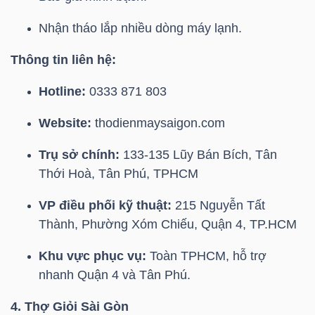
DỊCH
VỤ
Nhận tháo lắp nhiều dòng máy lạnh.
TRUYỀN
Thông tin liên hệ:
THÔNG
Hotline:
0333 871 803
Website:
thodienmaysaigon.com
TIỆN
Trụ sở chính:
133-135 Lũy Bán Bích, Tân
ÍCH
Thới Hoà, Tân Phú, TPHCM
VP điều phối kỹ thuật:
215 Nguyễn Tất
Thành, Phường Xóm Chiếu, Quận 4, TP.HCM
BẤT
Khu vực phục vụ:
Toàn TPHCM, hỗ trợ
ĐỘNG
nhanh Quận 4 và Tân Phú.
SẢN
4. Thợ Giỏi Sài Gòn