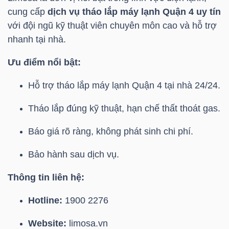
cung cấp
dịch vụ tháo lắp máy lạnh Quận 4 uy tín
với đội ngũ kỹ thuật viên chuyên môn cao và hỗ trợ
nhanh tại nhà.
TRÁI
PHIẾU
Ưu điểm nổi bật:
Hỗ trợ tháo lắp máy lạnh Quận 4 tại nhà 24/24.
CÔNG
Tháo lắp đúng kỹ thuật, hạn chế thất thoát gas.
CỤ
Báo giá rõ ràng, không phát sinh chi phí.
ĐẦU
TƯ
Bảo hành sau dịch vụ.
Thông tin liên hệ:
TRUY
Hotline:
1900 2276
XUẤT
DỮ
Website:
limosa.vn