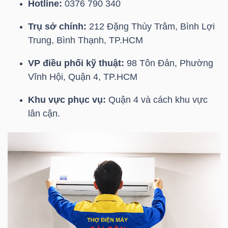
Hotline:
0376 790 340
YẾU
Trụ sở chính:
212 Đặng Thùy Trâm, Bình Lợi
Trung, Bình Thạnh, TP.HCM
VP điều phối kỹ thuật:
98 Tôn Đản, Phường
TIÊU
Vĩnh Hội, Quận 4, TP.HCM
DÙNG
THIẾT
Khu vực phục vụ:
Quận 4 và cách khu vực
YẾU
lân cận.
CHĂM
SÓC
SỨC
KHỎE