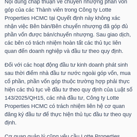
Nội dung chấp thuận về chuyển nhượng phần vốn
góp của các Thành viên trong Công ty Lotte
Properties HCMC tại Quyết định này không xác
NGÀNH
nhận việc Bên bán/Bên chuyển nhượng đã góp đủ
phần vốn được bán/chuyển nhượng. Sau giao dịch,
các bên có trách nhiệm hoàn tất các thủ tục liên
quan đến doanh nghiệp và đầu tư theo quy định.
DOANH
NGHIỆP
Đối với các hoạt động đầu tư kinh doanh phát sinh
sau thời điểm nhà đầu tư nước ngoài góp vốn, mua
cổ phần, phần vốn góp thuộc trường hợp phải thực
CỔ
hiện các thủ tục về đầu tư theo quy định của Luật số
PHIẾU
143/2025/QH15, các nhà đầu tư, Công ty Lotte
Properties HCMC có trách nhiệm liên hệ cơ quan
đăng ký đầu tư để thực hiện thủ tục đầu tư theo quy
định.
PHÁI
SINH
Cơ quan quản lý cũng yêu cầu Lotte Properties