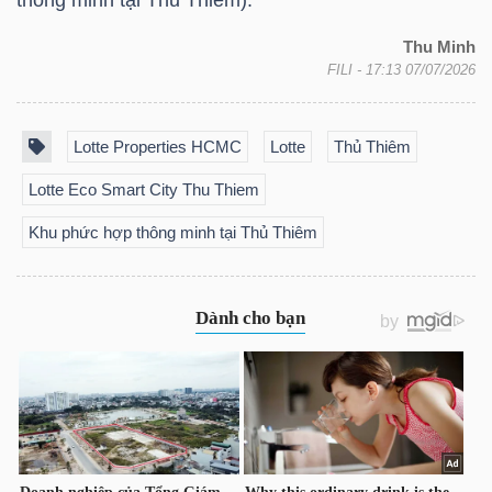
LIỆU
Thu Minh
FILI
- 17:13 07/07/2026
Ngành
(-)
Lotte Properties HCMC
Lotte
Thủ Thiêm
VS-
SECTOR
Lotte Eco Smart City Thu Thiem
Khu phức hợp thông minh tại Thủ Thiêm
NĂNG
LƯỢNG