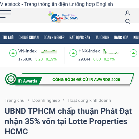
Vietstock - Trang thông tin điện tử tổng hợp
English
TIN MỚI
CHỨNG KHOÁN
DOANH NGHIỆP
BẤT ĐỘNG SẢN
TÀI CHÍNH
HÀNG HÓA
KIN
Tất cả
Tính năng
Ngành
Mã chứng khoán
Lãnh
VN-Index
HNX-Index
Tính
1768.06
3.28
0.19%
293.44
0.80
0.27%
năng
(-)
VIETSTOCK
Trang chủ
Doanh nghiệp
Hoạt động kinh doanh
UBND TPHCM chấp thuận Phát Đạt
nhận 35% vốn tại Lotte Properties
CHỨNG
HCMC
KHOÁN