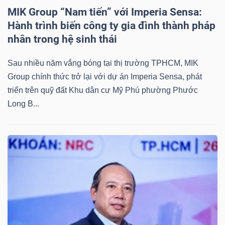
MIK Group “Nam tiến” với Imperia Sensa:
Bài
Hành trình biến công ty gia đình thành pháp
viết
nhân trong hệ sinh thái
của
tác
Sau nhiều năm vắng bóng tại thị trường TPHCM, MIK
giả
Group chính thức trở lại với dự án Imperia Sensa, phát
(-)
triển trên quỹ đất Khu dân cư Mỹ Phú phường Phước
Long B...
Báo
cáo
phân
tích
(-)
Thuật