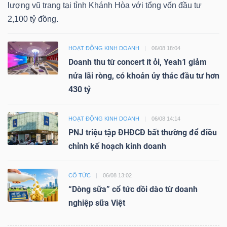
lượng vũ trang tại tỉnh Khánh Hòa với tổng vốn đầu tư
2,100 tỷ đồng.
HOẠT ĐỘNG KINH DOANH
06/08 18:04
Doanh thu từ concert ít ỏi, Yeah1 giảm
nửa lãi ròng, có khoản ủy thác đầu tư hơn
430 tỷ
HOẠT ĐỘNG KINH DOANH
06/08 14:14
PNJ triệu tập ĐHĐCĐ bất thường để điều
chỉnh kế hoạch kinh doanh
CỔ TỨC
06/08 13:02
“Dòng sữa” cổ tức dồi dào từ doanh
nghiệp sữa Việt