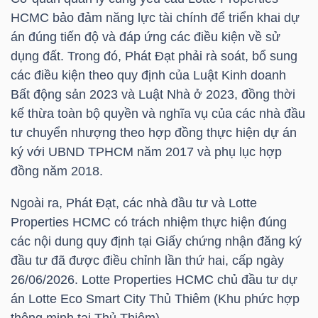
HCMC bảo đảm năng lực tài chính để triển khai dự
án đúng tiến độ và đáp ứng các điều kiện về sử
dụng đất. Trong đó, Phát Đạt phải rà soát, bổ sung
TRÁI
các điều kiện theo quy định của Luật Kinh doanh
PHIẾU
Bất động sản 2023 và Luật Nhà ở 2023, đồng thời
kế thừa toàn bộ quyền và nghĩa vụ của các nhà đầu
tư chuyển nhượng theo hợp đồng thực hiện dự án
CÔNG
ký với UBND TPHCM năm 2017 và phụ lục hợp
CỤ
đồng năm 2018.
ĐẦU
Ngoài ra, Phát Đạt, các nhà đầu tư và Lotte
TƯ
Properties HCMC có trách nhiệm thực hiện đúng
các nội dung quy định tại Giấy chứng nhận đăng ký
đầu tư đã được điều chỉnh lần thứ hai, cấp ngày
TRUY
26/06/2026. Lotte Properties HCMC chủ đầu tư dự
XUẤT
án Lotte Eco Smart City Thủ Thiêm (Khu phức hợp
DỮ
thông minh tại Thủ Thiêm).