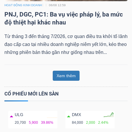
HOẠT ĐỘNG KINH DOANH
06/08 12:59
PNJ, DGC, PC1: Ba vụ việc pháp lý, ba mức
độ thiệt hại khác nhau
Từ tháng 3 đến tháng 7/2026, cơ quan điều tra khởi tố lãnh
đạo cấp cao tại nhiều doanh nghiệp niêm yết lớn, kéo theo
những phiên bán tháo gần như giống nhau trên...
Xem thêm
CỔ PHIẾU MỚI LÊN SÀN
ULG
DMX
20,700
5,900
39.86%
84,000
2,000
2.44%