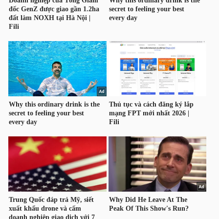
NGUYÊN
VẬT
LIỆU
CÔNG
NGHIỆP
TIÊU
DÙNG
KHÔNG
THIẾT