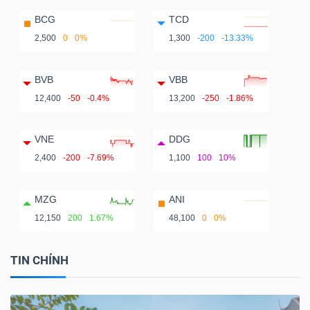
BCG
TCD
2,500
0
0%
1,300
-200
-13.33%
BVB
VBB
12,400
-50
-0.4%
13,200
-250
-1.86%
VNE
DDG
2,400
-200
-7.69%
1,100
100
10%
MZG
ANI
12,150
200
1.67%
48,100
0
0%
TIN CHÍNH