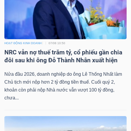
ngữ
(-)
Dịch
vụ
(-)
HOẠT ĐỘNG KINH DOANH
07/08 10:50
NRC vẫn nợ thuế trăm tỷ, cổ phiếu gần chia
đôi sau khi ông Đỗ Thành Nhân xuất hiện
Đào
Nửa đầu 2026, doanh nghiệp do ông Lê Thống Nhất làm
tạo
Chủ tịch mới nộp hơn 2 tỷ đồng tiền thuế. Cuối quý 2,
khoản còn phải nộp Nhà nước vẫn vượt 100 tỷ đồng,
chưa...
Sách
tài
chính