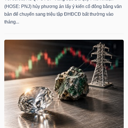
(HOSE: PNJ) hủy phương án lấy ý kiến cổ đông bằng văn
bản để chuyển sang triệu tập ĐHĐCĐ bất thường vào
tháng...