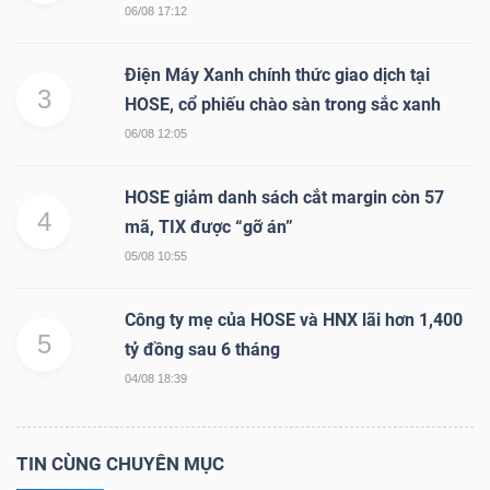
06/08 17:12
Điện Máy Xanh chính thức giao dịch tại
3
HOSE, cổ phiếu chào sàn trong sắc xanh
TÀI
CHÍNH
06/08 12:05
HOSE giảm danh sách cắt margin còn 57
4
mã, TIX được “gỡ án”
05/08 10:55
CÔNG
NGHỆ
Công ty mẹ của HOSE và HNX lãi hơn 1,400
THÔNG
5
tỷ đồng sau 6 tháng
TIN
04/08 18:39
TIN CÙNG CHUYÊN MỤC