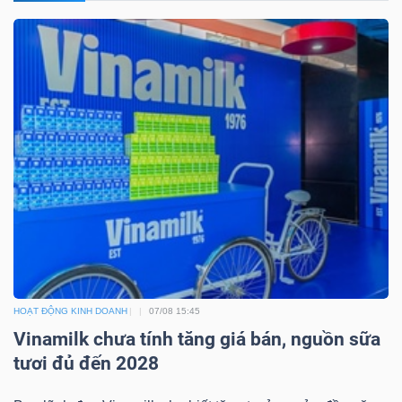
DỊCH
VỤ
TRUYỀN
THÔNG
TIỆN
ÍCH
HOẠT ĐỘNG KINH DOANH
07/08 15:45
BẤT
Vinamilk chưa tính tăng giá bán, nguồn sữa
ĐỘNG
tươi đủ đến 2028
SẢN