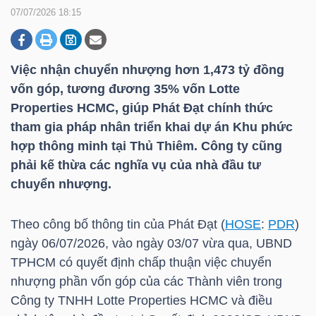
07/07/2026 18:15
DOANH
NGHIỆP
Việc nhận chuyển nhượng hơn 1,473 tỷ đồng
vốn góp, tương đương 35% vốn Lotte
Properties HCMC, giúp Phát Đạt chính thức
tham gia pháp nhân triển khai dự án Khu phức
BẤT
hợp thông minh tại Thủ Thiêm. Công ty cũng
ĐỘNG
phải kế thừa các nghĩa vụ của nhà đầu tư
SẢN
chuyển nhượng.
Theo công bố thông tin của Phát Đạt (
HOSE
:
PDR
)
TÀI
ngày 06/07/2026, vào ngày 03/07 vừa qua, UBND
CHÍNH
TPHCM có quyết định chấp thuận việc chuyển
nhượng phần vốn góp của các Thành viên trong
Công ty TNHH Lotte Properties HCMC và điều