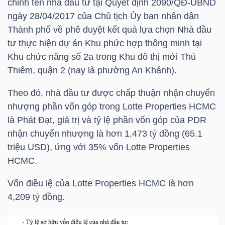
chỉnh tên nhà đầu tư tại Quyết định 2090/QĐ-UBND
HÀNG
ngày 28/04/2017 của Chủ tịch Ủy ban nhân dân
HÓA
Thành phố về phê duyệt kết quả lựa chọn Nhà đầu
tư thực hiện dự án Khu phức hợp thông minh tại
Khu chức năng số 2a trong Khu đô thị mới Thủ
KINH
Thiêm, quận 2 (nay là phường An Khánh).
TẾ
Theo đó, nhà đầu tư được chấp thuận nhận chuyển
nhượng phần vốn góp trong Lotte Properties HCMC
là Phát Đạt, giá trị và tỷ lệ phần vốn góp của
PDR
THẾ
nhận chuyển nhượng là hơn 1,473 tỷ đồng (65.1
GIỚI
triệu USD
), ứng với 35% vốn Lotte Properties
HCMC.
Vốn điều lệ của Lotte Properties HCMC là hơn
ĐÔNG
4,209 tỷ đồng.
DƯƠNG