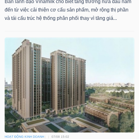
Ban lãnh đạo Vinamilk cho biết tăng trưởng nửa đầu năm
Mã
đến từ việc cải thiện cơ cấu sản phẩm, mở rộng thị phần
chứng
và tái cấu trúc hệ thống phân phối thay vì tăng giá...
khoán
(-)
Tất cả
Cổ phiếu
Chỉ số
Chứng chỉ quỹ
Chứng 
Lãnh
đạo
(-)
Tất cả
Người nội bộ
Người liên quan
Cổ đông lớn
Tin
tức
(-)
HOẠT ĐỘNG KINH DOANH
07/08 15:02