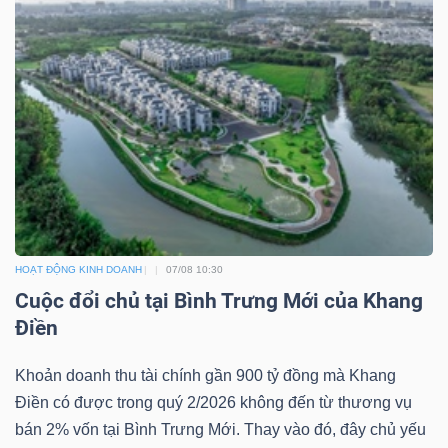
Công
cụ
đầu
tư
HOẠT ĐỘNG KINH DOANH
07/08 10:30
Cuộc đổi chủ tại Bình Trưng Mới của Khang
Điền
Truyền
thông
Khoản doanh thu tài chính gần 900 tỷ đồng mà Khang
tài
Điền có được trong quý 2/2026 không đến từ thương vụ
chính
bán 2% vốn tại Bình Trưng Mới. Thay vào đó, đây chủ yếu