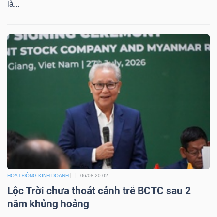
là...
Dữ
liệu
tài
chính
HOẠT ĐỘNG KINH DOANH
06/08 20:02
Lộc Trời chưa thoát cảnh trễ BCTC sau 2
năm khủng hoảng