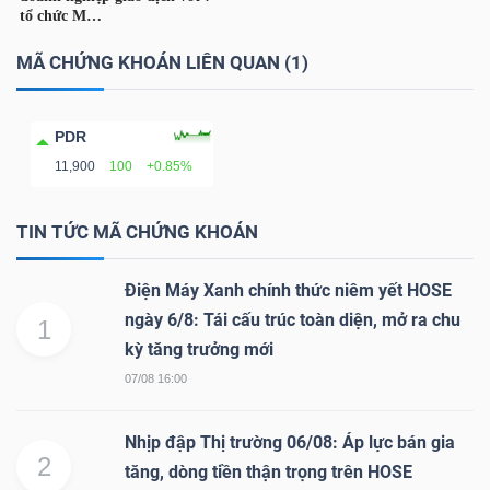
YẾU
MÃ CHỨNG KHOÁN LIÊN QUAN (1)
PDR
TIÊU
11,900
100
+0.85%
DÙNG
THIẾT
TIN TỨC MÃ CHỨNG KHOÁN
YẾU
Điện Máy Xanh chính thức niêm yết HOSE
ngày 6/8: Tái cấu trúc toàn diện, mở ra chu
1
kỳ tăng trưởng mới
CHĂM
07/08 16:00
SÓC
SỨC
Nhịp đập Thị trường 06/08: Áp lực bán gia
KHỎE
2
tăng, dòng tiền thận trọng trên HOSE