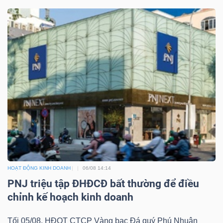
HOẠT ĐỘNG KINH DOANH
06/08 14:14
PNJ triệu tập ĐHĐCĐ bất thường để điều
chỉnh kế hoạch kinh doanh
Tối 05/08, HĐQT CTCP Vàng bạc Đá quý Phú Nhuận