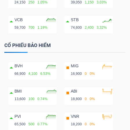
24,150
250
1.05%
39,050
1,150
3.03%
VCB
STB
59,700
700
1.19%
74,600
2,400
3.32%
CỔ PHIẾU BẢO HIỂM
BVH
MIG
66,900
4,100
6.53%
16,900
0
0%
BMI
ABI
13,600
100
0.74%
18,800
0
0%
PVI
VNR
65,500
500
0.77%
18,200
0
0%