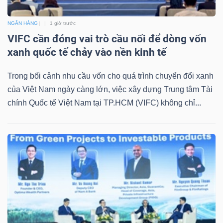
Mã
NGÂN HÀNG
1 giờ trước
chứng
VIFC cần đóng vai trò cầu nối để dòng vốn
khoán
xanh quốc tế chảy vào nền kinh tế
(-)
Trong bối cảnh nhu cầu vốn cho quá trình chuyển đổi xanh
Tất cả
Cổ phiếu
Chỉ số
Chứng chỉ quỹ
Chứng 
của Việt Nam ngày càng lớn, việc xây dựng Trung tâm Tài
chính Quốc tế Việt Nam tại TP.HCM (VIFC) không chỉ...
Lãnh
đạo
(-)
Tất cả
Người nội bộ
Người liên quan
Cổ đông lớn
Tin
tức
(-)