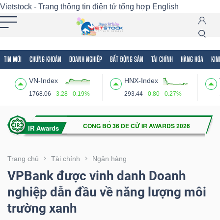
Vietstock - Trang thông tin điện tử tổng hợp
English
TIN MỚI
CHỨNG KHOÁN
DOANH NGHIỆP
BẤT ĐỘNG SẢN
TÀI CHÍNH
HÀNG HÓA
KIN
Tất cả
Tính năng
Ngành
Mã chứng khoán
Lãnh
VN-Index
HNX-Index
Tính
1768.06
3.28
0.19%
293.44
0.80
0.27%
năng
(-)
VIETSTOCK
Trang chủ
Tài chính
Ngân hàng
VPBank được vinh danh Doanh
nghiệp dẫn đầu về năng lượng môi
CHỨNG
trường xanh
KHOÁN