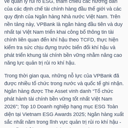
về quản lý rủi ro ESG, tham chiếu các hướng dẫn
NGUYÊN
của các định chế tài chính hàng đầu thế giới và các
VẬT
quy định của Ngân hàng Nhà nước Việt Nam. Trên
LIỆU
nền tảng này,
VPBank
là ngân hàng đầu tiên và duy
nhất tại Việt Nam triển khai công bố thông tin tài
chính liên quan đến khí hậu theo TCFD, thực hiện
kiểm tra sức chịu đựng trước biến đổi khí hậu và
phát triển khung tài chính bền vững nhằm nâng cao
CÔNG
năng lực quản trị rủi ro khí hậu.
NGHIỆP
Trong thời gian qua, những nỗ lực của
VPBank
đã
được nhiều tổ chức trong nước và quốc tế ghi nhận.
Ngân hàng được The Asset vinh danh “Tổ chức
phát hành tài chính bền vững tốt nhất Việt Nam
TIÊU
2026”; Top 10 Doanh nghiệp hạng mục ESG Toàn
DÙNG
diện tại Vietnam ESG Awards 2025; Ngân hàng xuất
KHÔNG
sắc nhất năm trong lĩnh vực quản trị rủi ro khí hậu -
THIẾT