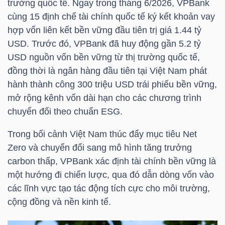
trường quốc tế. Ngay trong tháng 6/2026,
VPBank
cùng 15 định chế tài chính quốc tế ký kết khoản vay
hợp vốn liên kết bền vững đầu tiên trị giá 1.44
tỷ
TRÁI
USD
. Trước đó,
VPBank
đã huy động gần 5.2
tỷ
PHIẾU
USD
nguồn vốn bền vững từ thị trường quốc tế,
đồng thời là ngân hàng đầu tiên tại Việt Nam phát
hành thành công 300
triệu USD
trái phiếu bền vững,
mở rộng kênh vốn dài hạn cho các chương trình
CÔNG
chuyển đổi theo chuẩn ESG.
CỤ
ĐẦU
Trong bối cảnh Việt Nam thúc đẩy mục tiêu Net
TƯ
Zero và chuyển đổi sang mô hình tăng trưởng
carbon thấp,
VPBank
xác định tài chính bền vững là
một hướng đi chiến lược, qua đó dẫn dòng vốn vào
các lĩnh vực tạo tác động tích cực cho môi trường,
TRUY
cộng đồng và nền kinh tế.
XUẤT
DỮ