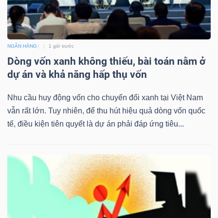
Bài
viết
của
NGÂN HÀNG
1 giờ trước
tác
Dòng vốn xanh không thiếu, bài toán nằm ở
giả
dự án và khả năng hấp thụ vốn
(-)
Nhu cầu huy động vốn cho chuyển đổi xanh tại Việt Nam
vẫn rất lớn. Tuy nhiên, để thu hút hiệu quả dòng vốn quốc
Báo
tế, điều kiện tiên quyết là dự án phải đáp ứng tiêu...
cáo
phân
tích
(-)
Thuật