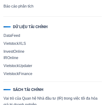
Báo cáo phân tích
DỮ LIỆU TÀI CHÍNH
DataFeed
VietstockXLS
InvestOnline
IROnline
VietstockUpdater
VietstockFinance
SÁCH TÀI CHÍNH
Vai trò của Quan hệ Nhà đầu tư (IR) trong việc tối đa hóa
giá trị doanh nghiệp