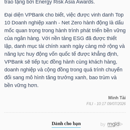
trao tặng bởi Energy Risk Asia Awards.
YẾU
Đại diện
VPBank
cho biết, việc được vinh danh Top
10 Doanh nghiệp xanh - Net Zero hành động là dấu
mốc quan trọng trong hành trình phát triển bền vững
của ngân hàng. Với nền tảng ESG đã được thiết
TIÊU
lập, danh mục tài chính xanh ngày càng mở rộng và
DÙNG
năng lực huy động vốn quốc tế được khẳng định,
THIẾT
VPBank
sẽ tiếp tục đồng hành cùng khách hàng,
YẾU
doanh nghiệp và cộng đồng trong quá trình chuyển
đổi sang mô hình tăng trưởng xanh, bao trùm và
bền vững hơn.
CHĂM
Minh Tài
FILI
- 10:17 09/07/2026
SÓC
SỨC
KHỎE