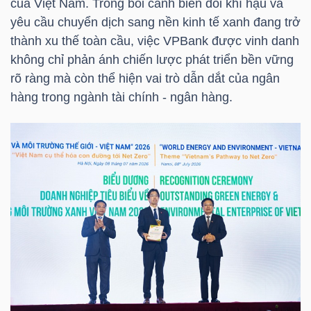
của Việt Nam. Trong bối cảnh biến đổi khí hậu và
HÀNG
yêu cầu chuyển dịch sang nền kinh tế xanh đang trở
HÓA
thành xu thế toàn cầu, việc
VPBank
được vinh danh
không chỉ phản ánh chiến lược phát triển bền vững
rõ ràng mà còn thể hiện vai trò dẫn dắt của ngân
KINH
hàng trong ngành tài chính - ngân hàng.
TẾ
THẾ
GIỚI
ĐÔNG
DƯƠNG