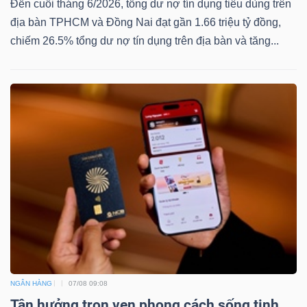
Đến cuối tháng 6/2026, tổng dư nợ tín dụng tiêu dùng trên
địa bàn TPHCM và Đồng Nai đạt gần 1.66 triệu tỷ đồng,
chiếm 26.5% tổng dư nợ tín dụng trên địa bàn và tăng...
NGÂN HÀNG
07/08 09:08
Tận hưởng trọn vẹn phong cách sống tinh