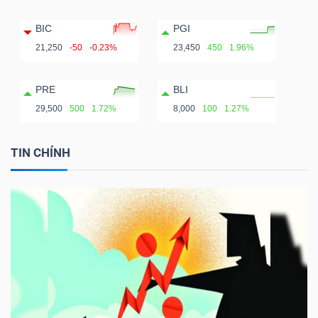
BIC
PGI
21,250
-50
-0.23%
23,450
450
1.96%
PRE
BLI
29,500
500
1.72%
8,000
100
1.27%
TIN CHÍNH