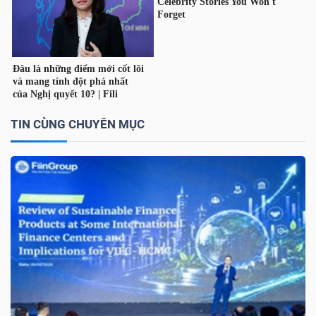
DỊCH
VỤ
TRUYỀN
THÔNG
TIN CÙNG CHUYÊN MỤC
TIỆN
ÍCH
BẤT
ĐỘNG
SẢN