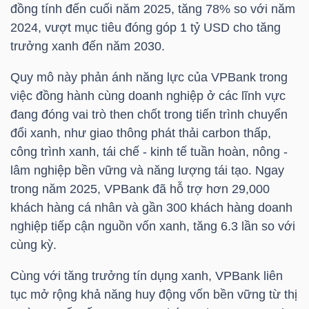
đồng tính đến cuối năm 2025, tăng 78% so với năm
2024, vượt mục tiêu đóng góp 1
tỷ USD
cho tăng
trưởng xanh đến năm 2030.
NGÀNH
Quy mô này phản ánh năng lực của
VPBank
trong
việc đồng hành cùng doanh nghiệp ở các lĩnh vực
đang đóng vai trò then chốt trong tiến trình chuyển
DOANH
đổi xanh, như giao thông phát thải carbon thấp,
NGHIỆP
công trình xanh, tái chế - kinh tế tuần hoàn, nông -
lâm nghiệp bền vững và năng lượng tái tạo. Ngay
trong năm 2025,
VPBank
đã hỗ trợ hơn 29,000
CỔ
khách hàng cá nhân và gần 300 khách hàng doanh
PHIẾU
nghiệp tiếp cận nguồn vốn xanh, tăng 6.3 lần so với
cùng kỳ.
Cùng với tăng trưởng tín dụng xanh,
VPBank
liên
PHÁI
tục mở rộng khả năng huy động vốn bền vững từ thị
SINH