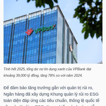
LIỆU
Ngành
(-)
VS-
SECTOR
Tính hết 2025, tổng dư nợ tín dụng xanh của
VPBank
đạt
NĂNG
khoảng 39,000 tỷ đồng, tăng 78% so với năm 2024.
LƯỢNG
Để đảm bảo tăng trưởng gắn với quản trị rủi ro,
Ngân hàng đã xây dựng Khung quản lý rủi ro ESG
toàn diện đáp ứng các tiêu chuẩn, thông lệ quốc tế