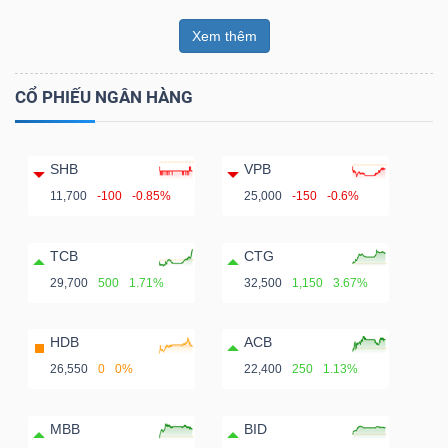
Xem thêm
CỔ PHIẾU NGÂN HÀNG
SHB
VPB
11,700
-100
-0.85%
25,000
-150
-0.6%
TCB
CTG
29,700
500
1.71%
32,500
1,150
3.67%
HDB
ACB
26,550
0
0%
22,400
250
1.13%
MBB
BID