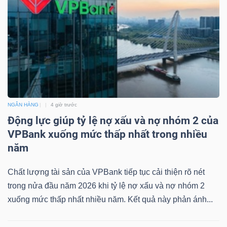
Công
cụ
đầu
tư
NGÂN HÀNG
4 giờ trước
Động lực giúp tỷ lệ nợ xấu và nợ nhóm 2 của
VPBank xuống mức thấp nhất trong nhiều
năm
Truyền
Chất lượng tài sản của VPBank tiếp tục cải thiện rõ nét
thông
trong nửa đầu năm 2026 khi tỷ lệ nợ xấu và nợ nhóm 2
tài
xuống mức thấp nhất nhiều năm. Kết quả này phản ánh...
chính