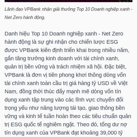
Lãnh đạo
VPBank
nhận giải thưởng Top 10 Doanh nghiệp xanh -
TÀI
Net Zero hành động.
CHÍNH
CÁ
Danh hiệu Top 10 Doanh nghiệp xanh - Net Zero
NHÂN
hành động là sự ghi nhận cho chiến lược ESG
được
VPBank
kiên định triển khai trong nhiều năm,
gắn tăng trưởng kinh doanh với tài chính xanh,
quản trị bền vững và trách nhiệm xã hội. Đặc biệt,
PHÂN
VPBank
là đơn vị tiên phong khơi thông dòng vốn
TÍCH
tài chính xanh toàn cầu trị giá hàng
tỷ USD
về Việt
VIETSTOCKFINANCE
Nam, đồng thời thúc đẩy mạnh mẽ dòng vốn tín
dụng xanh tập trung vào các lĩnh vực chuyển đổi
trọng yếu như năng lượng tái tạo, giao thông bền
vững và kinh tế tuần hoàn theo các tiêu chuẩn quản
VĨ
trị ESG quốc tế nghiêm ngặt. Theo đó, tổng dư nợ
MÔ
tín dụng xanh của
VPBank
đạt khoảng 39,000 tỷ