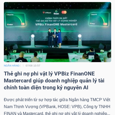
Dữ
liệu
tài
chính
NGÂN HÀNG
07/08 10:57
Thẻ ghi nợ phi vật lý VPBiz FinanONE
Mastercard giúp doanh nghiệp quản lý tài
chính toàn diện trong kỷ nguyên AI
Được phát triển từ sự hợp tác giữa Ngân hàng TMCP Việt
Nam Thịnh Vượng (VPBank, HOSE: VPB), Công ty TNHH
FINAN và Mastercard, thẻ ghi nợ phi vật lý doanh nghiệp...