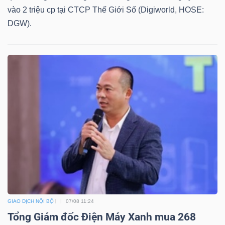
ngữ
vào 2 triệu cp tại CTCP Thế Giới Số (Digiworld, HOSE:
(-)
DGW).
Dịch
vụ
(-)
Đào
tạo
Sách
GIAO DỊCH NỘI BỘ
07/08 11:24
tài
Tổng Giám đốc Điện Máy Xanh mua 268
chính