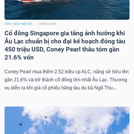
GIAO DỊCH NỘI BỘ
06/08 14:39
Dữ
Cổ đông Singapore gia tăng ảnh hưởng khi
liệu
Âu Lạc chuẩn bị cho đại kế hoạch đóng tàu
tài
450 triệu USD, Coney Pearl thâu tóm gần
chính
21.6% vốn
Coney Pearl mua thêm 2.52 triệu cp ALC, nâng sở hữu lên
gần 21.6% và trở thành cổ đông lớn nhất Âu Lạc. Thương
vụ diễn ra khi giá cổ phiếu hãng tàu do bà Ngô Thu...