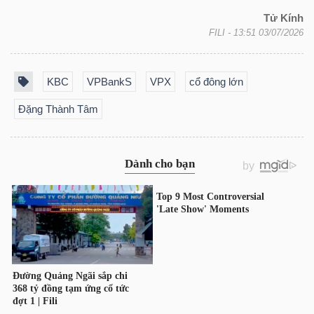
YẾU
Tử Kính
FILI
- 13:51 03/07/2026
KBC
VPBankS
VPX
cổ đông lớn
TIÊU
Đặng Thành Tâm
DÙNG
THIẾT
YẾU
CHĂM
SÓC
SỨC
KHỎE