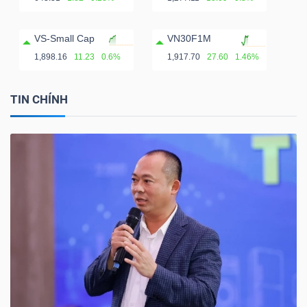
VS-Small Cap
VN30F1M
1,898.16
11.23
0.6%
1,917.70
27.60
1.46%
TIN CHÍNH