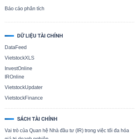
Báo cáo phân tích
DỮ LIỆU TÀI CHÍNH
DataFeed
VietstockXLS
InvestOnline
IROnline
VietstockUpdater
VietstockFinance
SÁCH TÀI CHÍNH
Vai trò của Quan hệ Nhà đầu tư (IR) trong việc tối đa hóa
giá trị doanh nghiệp