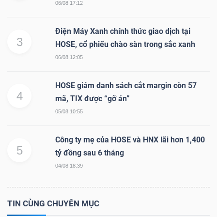
06/08 17:12
Mã
chứng
Điện Máy Xanh chính thức giao dịch tại
khoán
3
HOSE, cổ phiếu chào sàn trong sắc xanh
(-)
06/08 12:05
Tất cả
Cổ phiếu
Chỉ số
Chứng chỉ quỹ
Chứng 
HOSE giảm danh sách cắt margin còn 57
4
mã, TIX được “gỡ án”
Lãnh
05/08 10:55
đạo
(-)
Công ty mẹ của HOSE và HNX lãi hơn 1,400
5
Tất cả
Người nội bộ
Người liên quan
Cổ đông lớn
tỷ đồng sau 6 tháng
04/08 18:39
Tin
tức
(-)
TIN CÙNG CHUYÊN MỤC