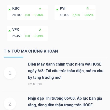
DỊCH
VỤ
KBC
PVI
TRUYỀN
28,100
100
+0.36%
68,000
2,500
+3.82%
THÔNG
VPX
25,450
100
+0.39%
TIN TỨC MÃ CHỨNG KHOÁN
TIỆN
ÍCH
Điện Máy Xanh chính thức niêm yết HOSE
ngày 6/8: Tái cấu trúc toàn diện, mở ra chu
1
kỳ tăng trưởng mới
07/08 16:00
BẤT
ĐỘNG
Nhịp đập Thị trường 06/08: Áp lực bán gia
SẢN
2
tăng, dòng tiền thận trọng trên HOSE