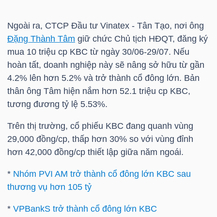
NGUYÊN
VẬT
Ngoài ra, CTCP Đầu tư Vinatex - Tân Tạo, nơi ông
LIỆU
Đặng Thành Tâm
giữ chức Chủ tịch HĐQT, đăng ký
mua 10 triệu cp
KBC
từ ngày 30/06-29/07. Nếu
hoàn tất, doanh nghiệp này sẽ nâng sở hữu từ gần
4.2% lên hơn 5.2% và trở thành cổ đông lớn. Bản
thân ông Tâm hiện nắm hơn 52.1 triệu cp
KBC
,
CÔNG
tương đương tỷ lệ 5.53%.
NGHIỆP
Trên thị trường, cổ phiếu
KBC
đang quanh vùng
29,000 đồng/cp, thấp hơn 30% so với vùng đỉnh
hơn 42,000 đồng/cp thiết lập giữa năm ngoái.
TIÊU
*
Nhóm PVI AM trở thành cổ đông lớn KBC sau
DÙNG
thương vụ hơn 105 tỷ
KHÔNG
THIẾT
*
VPBankS trở thành cổ đông lớn KBC