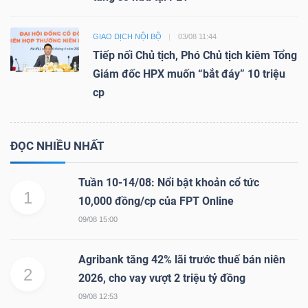
GIAO DỊCH NỘI BỘ
03/08 11:44
Tiếp nối Chủ tịch, Phó Chủ tịch kiêm Tổng
Giám đốc HPX muốn “bắt đáy” 10 triệu
cp
ĐỌC NHIỀU NHẤT
Tuần 10-14/08: Nổi bật khoản cổ tức
1
10,000 đồng/cp của FPT Online
09/08 15:00
Agribank tăng 42% lãi trước thuế bán niên
2
2026, cho vay vượt 2 triệu tỷ đồng
09/08 12:53