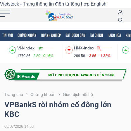
Vietstock - Trang thông tin điện tử tổng hợp
English
TIN MỚI
CHỨNG KHOÁN
DOANH NGHIỆP
BẤT ĐỘNG SẢN
TÀI CHÍNH
HÀNG HÓA
KIN
Tất cả
Tính năng
Ngành
Mã chứng khoán
Lãnh
VN-Index
HNX-Index
Tính
1770.86
2.80
0.16%
289.58
-3.86
-1.32%
năng
(-)
VIETSTOCK
Trang chủ
Chứng khoán
Giao dịch nội bộ
VPBankS rời nhóm cổ đông lớn
KBC
CHỨNG
KHOÁN
03/07/2026 14:53