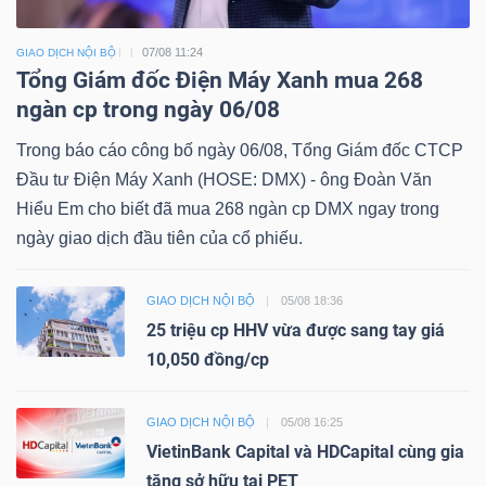
07/08 11:24
GIAO DỊCH NỘI BỘ
Tổng Giám đốc Điện Máy Xanh mua 268
ngàn cp trong ngày 06/08
Trong báo cáo công bố ngày 06/08, Tổng Giám đốc CTCP
Đầu tư Điện Máy Xanh (HOSE: DMX) - ông Đoàn Văn
Hiểu Em cho biết đã mua 268 ngàn cp DMX ngay trong
ngày giao dịch đầu tiên của cổ phiếu.
GIAO DỊCH NỘI BỘ
05/08 18:36
25 triệu cp HHV vừa được sang tay giá
10,050 đồng/cp
GIAO DỊCH NỘI BỘ
05/08 16:25
VietinBank Capital và HDCapital cùng gia
tăng sở hữu tại PET