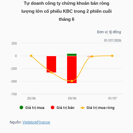
Tự doanh công ty chứng khoán bán ròng
lượng lớn cổ phiếu
KBC
trong 2 phiên cuối
tháng 6
TRÁI
PHIẾU
CÔNG
CỤ
ĐẦU
TƯ
TRUY
XUẤT
DỮ