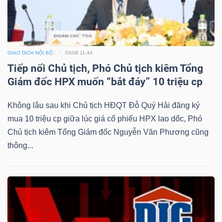
GIAO DỊCH NỘI BỘ
03/08 11:44
Tiếp nối Chủ tịch, Phó Chủ tịch kiêm Tổng
Giám đốc HPX muốn “bắt đáy” 10 triệu cp
Không lâu sau khi Chủ tịch HĐQT Đỗ Quý Hải đăng ký
mua 10 triệu cp giữa lúc giá cổ phiếu HPX lao dốc, Phó
Chủ tịch kiêm Tổng Giám đốc Nguyễn Văn Phương cũng
thông...