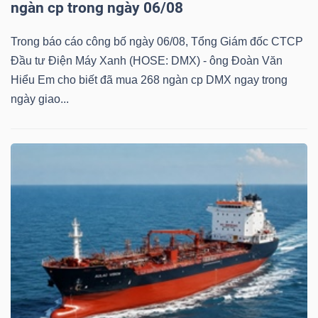
ngàn cp trong ngày 06/08
Trong báo cáo công bố ngày 06/08, Tổng Giám đốc CTCP
Đầu tư Điện Máy Xanh (HOSE: DMX) - ông Đoàn Văn
Hiểu Em cho biết đã mua 268 ngàn cp DMX ngay trong
Công
ngày giao...
cụ
đầu
tư
Truyền
thông
tài
chính