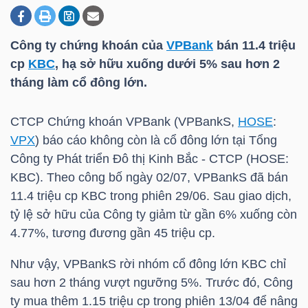
Công ty chứng khoán của
VPBank
bán 11.4 triệu
DOANH
cp
KBC
, hạ sở hữu xuống dưới 5% sau hơn 2
NGHIỆP
tháng làm cổ đông lớn.
CTCP Chứng khoán
VPBank
(
VPBank
S,
HOSE
:
BẤT
VPX
) báo cáo không còn là cổ đông lớn tại Tổng
ĐỘNG
Công ty Phát triển Đô thị Kinh Bắc - CTCP (
HOSE
:
SẢN
KBC
). Theo công bố ngày 02/07,
VPBank
S đã bán
11.4 triệu cp
KBC
trong phiên 29/06. Sau giao dịch,
tỷ lệ sở hữu của Công ty giảm từ gần 6% xuống còn
4.77%, tương đương gần 45 triệu cp.
TÀI
CHÍNH
Như vậy,
VPBank
S rời nhóm cổ đông lớn
KBC
chỉ
sau hơn 2 tháng vượt ngưỡng 5%. Trước đó, Công
ty mua thêm 1.15 triệu cp trong phiên 13/04 để nâng