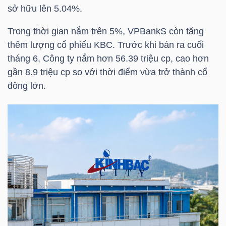
HÀNG
sở hữu lên 5.04%.
HÓA
Trong thời gian nắm trên 5%,
VPBank
S còn tăng
thêm lượng cổ phiếu
KBC
. Trước khi bán ra cuối
tháng 6, Công ty nắm hơn 56.39 triệu cp, cao hơn
KINH
gần 8.9 triệu cp so với thời điểm vừa trở thành cổ
TẾ
đông lớn.
THẾ
GIỚI
ĐÔNG
DƯƠNG