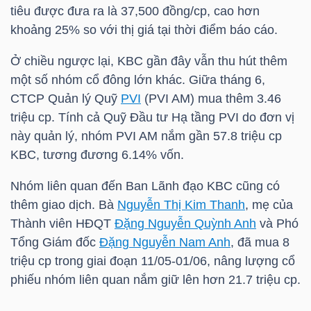
tiêu được đưa ra là 37,500 đồng/cp, cao hơn
khoảng 25% so với thị giá tại thời điểm báo cáo.
NGÀNH
Ở chiều ngược lại,
KBC
gần đây vẫn thu hút thêm
một số nhóm cổ đông lớn khác. Giữa tháng 6,
CTCP Quản lý Quỹ
PVI
(
PVI
AM) mua thêm 3.46
DOANH
triệu cp. Tính cả Quỹ Đầu tư Hạ tầng
PVI
do đơn vị
NGHIỆP
này quản lý, nhóm
PVI
AM nắm gần 57.8 triệu cp
KBC
, tương đương 6.14% vốn.
Nhóm liên quan đến Ban Lãnh đạo
KBC
cũng có
CỔ
thêm giao dịch. Bà
Nguyễn Thị Kim Thanh
, mẹ của
PHIẾU
Thành viên HĐQT
Đặng Nguyễn Quỳnh Anh
và Phó
Tổng Giám đốc
Đặng Nguyễn Nam Anh
, đã mua 8
triệu cp trong giai đoạn 11/05-01/06, nâng lượng cổ
phiếu nhóm liên quan nắm giữ lên hơn 21.7 triệu cp.
PHÁI
SINH