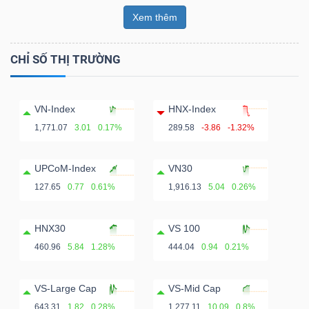
Xem thêm
CHỈ SỐ THỊ TRƯỜNG
VN-Index
HNX-Index
1,771.07
3.01
0.17%
289.58
-3.86
-1.32%
UPCoM-Index
VN30
127.65
0.77
0.61%
1,916.13
5.04
0.26%
HNX30
VS 100
460.96
5.84
1.28%
444.04
0.94
0.21%
VS-Large Cap
VS-Mid Cap
643.31
1.82
0.28%
1,277.11
10.09
0.8%