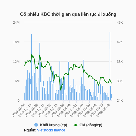
LIỆU
Cổ phiếu
KBC
thời gian qua liên tục đi xuống
Ngành
(-)
VS-
SECTOR
NĂNG
LƯỢNG