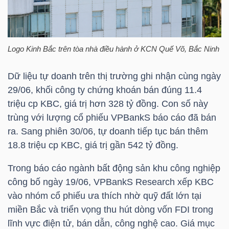
TÀI
CHÍNH
Logo Kinh Bắc trên tòa nhà điều hành ở KCN Quế Võ, Bắc Ninh
CÁ
NHÂN
Dữ liệu tự doanh trên thị trường ghi nhận cùng ngày
29/06, khối công ty chứng khoán bán đúng 11.4
triệu cp
KBC
, giá trị hơn 328 tỷ đồng. Con số này
PHÂN
trùng với lượng cổ phiếu
VPBank
S báo cáo đã bán
TÍCH
ra. Sang phiên 30/06, tự doanh tiếp tục bán thêm
18.8 triệu cp
KBC
, giá trị gần 542 tỷ đồng.
VIETSTOCKFINANCE
Trong báo cáo ngành bất động sản khu công nghiệp
công bố ngày 19/06,
VPBank
S Research xếp
KBC
vào nhóm cổ phiếu ưa thích nhờ quỹ đất lớn tại
VĨ
miền Bắc và triển vọng thu hút dòng vốn FDI trong
MÔ
lĩnh vực điện tử, bán dẫn, công nghệ cao. Giá mục