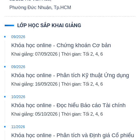
YẾU
Phường Đức Nhuận, Tp.HCM
LỚP HỌC SẮP KHAI GIẢNG
09/2026
TIÊU
Khóa học online - Chứng khoán Cơ bản
DÙNG
Khai giảng: 07/09/2026 | Thời gian: Tối 2, 4, 6
THIẾT
YẾU
09/2026
Khóa học online - Phân tích Kỹ thuật Ứng dụng
Khai giảng: 16/09/2026 | Thời gian: Tối 2, 4, 6
10/2026
Khóa học online - Đọc hiểu Báo cáo Tài chính
CHĂM
Khai giảng: 05/10/2026 | Thời gian: Tối 2, 4, 6
SÓC
SỨC
11/2026
KHỎE
Khóa học online - Phân tích và Định giá Cổ phiếu