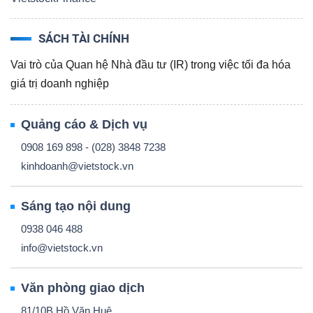
NGUYÊN
VẬT
SÁCH TÀI CHÍNH
LIỆU
Vai trò của Quan hệ Nhà đầu tư (IR) trong việc tối đa hóa
giá trị doanh nghiệp
Quảng cáo & Dịch vụ
CÔNG
0908 169 898 - (028) 3848 7238
NGHIỆP
kinhdoanh@vietstock.vn
Sáng tạo nội dung
0938 046 488
TIÊU
info@vietstock.vn
DÙNG
KHÔNG
Văn phòng giao dịch
THIẾT
81/10B Hồ Văn Huê,