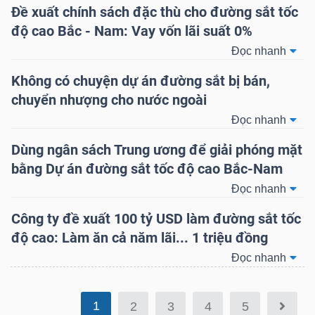
Đề xuất chính sách đặc thù cho đường sắt tốc
độ cao Bắc - Nam: Vay vốn lãi suất 0%
NGÀNH
Đọc nhanh
Không có chuyện dự án đường sắt bị bán,
chuyển nhượng cho nước ngoài
DOANH
Đọc nhanh
NGHIỆP
Dùng ngân sách Trung ương để giải phóng mặt
bằng Dự án đường sắt tốc độ cao Bắc-Nam
Đọc nhanh
CỔ
Công ty đề xuất 100 tỷ USD làm đường sắt tốc
PHIẾU
độ cao: Làm ăn cả năm lãi... 1 triệu đồng
Đọc nhanh
PHÁI
1
2
3
4
5
SINH