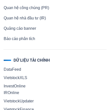
LIỆU
Quan hệ công chúng (PR)
Ngành
Quan hệ nhà đầu tư (IR)
(-)
Quảng cáo banner
VS-
Báo cáo phân tích
SECTOR
DỮ LIỆU TÀI CHÍNH
DataFeed
NĂNG
VietstockXLS
LƯỢNG
InvestOnline
IROnline
VietstockUpdater
VietstockFinance