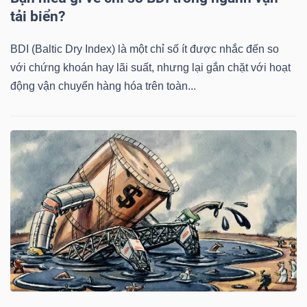
DỊCH
tải biển?
VỤ
TRUYỀN
BDI (Baltic Dry Index) là một chỉ số ít được nhắc đến so
THÔNG
với chứng khoán hay lãi suất, nhưng lại gắn chặt với hoạt
động vận chuyển hàng hóa trên toàn...
TIỆN
ÍCH
BẤT
ĐỘNG
SẢN