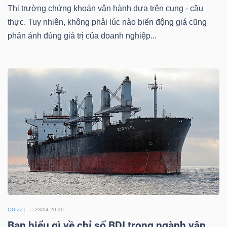
Thị trường chứng khoán vận hành dựa trên cung - cầu
thực. Tuy nhiên, không phải lúc nào biến động giá cũng
phản ánh đúng giá trị của doanh nghiệp...
TÀI
CHÍNH
CÔNG
NGHỆ
THÔNG
TIN
QUIZZ
23/04 20:30
Bạn hiểu gì về chỉ số BDI trong ngành vận