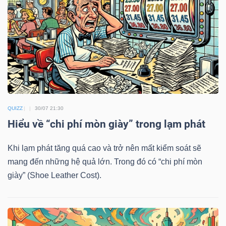
DOANH
NGHIỆP
BẤT
QUIZZ
ĐỘNG
30/07 21:30
Hiểu về “chi phí mòn giày” trong lạm phát
SẢN
Khi lạm phát tăng quá cao và trở nên mất kiểm soát sẽ
mang đến những hệ quả lớn. Trong đó có “chi phí mòn
TÀI
giày” (Shoe Leather Cost).
CHÍNH