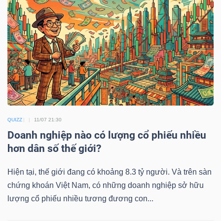
HÀNG
HÓA
KINH
TẾ
QUIZZ
11/07 21:30
THẾ
Doanh nghiệp nào có lượng cổ phiếu nhiều
GIỚI
hơn dân số thế giới?
Hiện tại, thế giới đang có khoảng 8.3 tỷ người. Và trên sàn
ĐÔNG
chứng khoán Việt Nam, có những doanh nghiệp sở hữu
lượng cổ phiếu nhiều tương đương con...
DƯƠNG