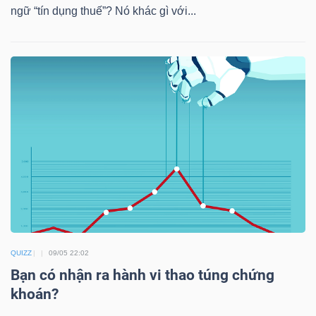
YẾU
ngữ “tín dụng thuế”? Nó khác gì với...
TIÊU
DÙNG
THIẾT
YẾU
CHĂM
QUIZZ
09/05 22:02
SÓC
Bạn có nhận ra hành vi thao túng chứng
SỨC
khoán?
KHỎE