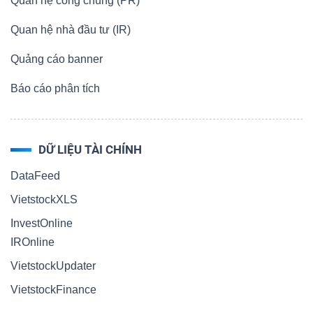
Quan hệ công chúng (PR)
Quan hệ nhà đầu tư (IR)
Quảng cáo banner
Công
Báo cáo phân tích
cụ
đầu
tư
DỮ LIỆU TÀI CHÍNH
DataFeed
VietstockXLS
InvestOnline
Truyền
IROnline
thông
VietstockUpdater
tài
chính
VietstockFinance