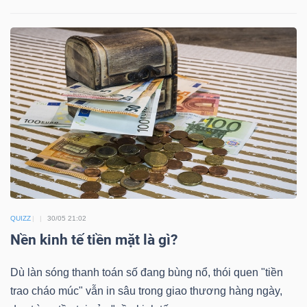
LIỆU
Ngành
(-)
VS-
SECTOR
NĂNG
QUIZZ
30/05 21:02
LƯỢNG
Nền kinh tế tiền mặt là gì?
Dù làn sóng thanh toán số đang bùng nổ, thói quen "tiền
trao cháo múc" vẫn in sâu trong giao thương hàng ngày,