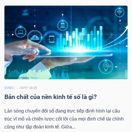
TÀI
CHÍNH
CÁ
NHÂN
PHÂN
TÍCH
VIETSTOCKFINANCE
QUIZZ
02/07 20:30
Bản chất của nền kinh tế số là gì?
Làn sóng chuyển đổi số đang trực tiếp định hình lại cấu
VĨ
trúc vĩ mô và chiến lược cốt lõi của mọi định chế tài chính
MÔ
cũng như tập đoàn kinh tế. Giữa...