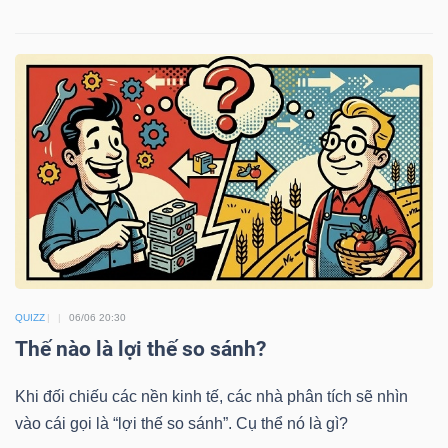
TRÁI
PHIẾU
CÔNG
CỤ
ĐẦU
TƯ
QUIZZ
06/06 20:30
Thế nào là lợi thế so sánh?
TRUY
Khi đối chiếu các nền kinh tế, các nhà phân tích sẽ nhìn
XUẤT
vào cái gọi là “lợi thế so sánh”. Cụ thể nó là gì?
DỮ