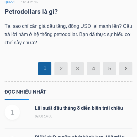
QUIZZ
16/04 21:02
Mã
Petrodollars là gì?
chứng
khoán
Tại sao chỉ cần giá dầu tăng, đồng USD lại mạnh lên? Câu
(-)
trả lời nằm ở hệ thống petrodollar. Bạn đã thực sự hiểu cơ
chế này chưa?
Tất cả
Cổ phiếu
Chỉ số
Chứng chỉ quỹ
Chứng 
Lãnh
1
2
3
4
5
đạo
(-)
ĐỌC NHIỀU NHẤT
Tất cả
Người nội bộ
Người liên quan
Cổ đông lớn
Lãi suất đầu tháng 8 diễn biến trái chiều
1
Tin
07/08 14:05
tức
(-)