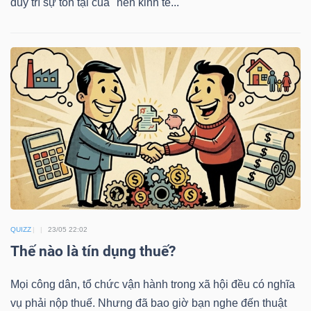
duy trì sự tồn tại của "nền kinh tế...
NGUYÊN
VẬT
LIỆU
CÔNG
NGHIỆP
QUIZZ
23/05 22:02
TIÊU
Thế nào là tín dụng thuế?
DÙNG
KHÔNG
Mọi công dân, tổ chức vận hành trong xã hội đều có nghĩa
THIẾT
vụ phải nộp thuế. Nhưng đã bao giờ bạn nghe đến thuật