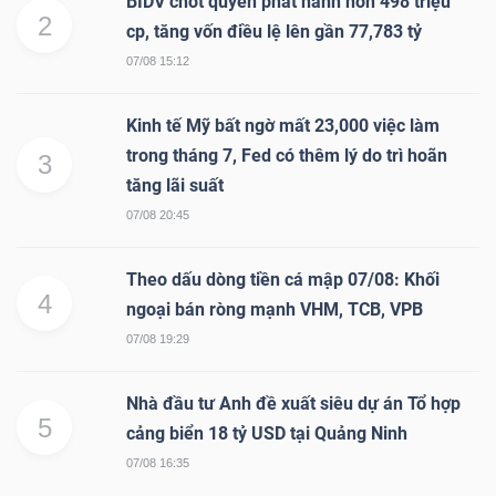
BIDV chốt quyền phát hành hơn 498 triệu
2
cp, tăng vốn điều lệ lên gần 77,783 tỷ
Bài
07/08 15:12
viết
của
Kinh tế Mỹ bất ngờ mất 23,000 việc làm
tác
trong tháng 7, Fed có thêm lý do trì hoãn
3
giả
tăng lãi suất
(-)
07/08 20:45
Báo
Theo dấu dòng tiền cá mập 07/08: Khối
4
cáo
ngoại bán ròng mạnh VHM, TCB, VPB
phân
07/08 19:29
tích
(-)
Nhà đầu tư Anh đề xuất siêu dự án Tổ hợp
5
cảng biển 18 tỷ USD tại Quảng Ninh
Thuật
07/08 16:35