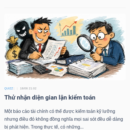
NGÀNH
DOANH
NGHIỆP
CỔ
QUIZZ
18/06 21:02
PHIẾU
Thử nhận diện gian lận kiểm toán
Một báo cáo tài chính có thể được kiểm toán kỹ lưỡng
PHÁI
nhưng điều đó không đồng nghĩa mọi sai sót đều dễ dàng
SINH
bị phát hiện. Trong thực tế, có những...