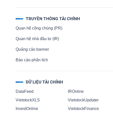
TÀI
TRUYỀN THÔNG TÀI CHÍNH
CHÍNH
CÁ
Quan hệ công chúng (PR)
NHÂN
Quan hệ nhà đầu tư (IR)
Quảng cáo banner
PHÂN
Báo cáo phân tích
TÍCH
VIETSTOCKFINANCE
DỮ LIỆU TÀI CHÍNH
DataFeed
IROnline
VietstockXLS
VietstockUpdater
VĨ
MÔ
InvestOnline
VietstockFinance