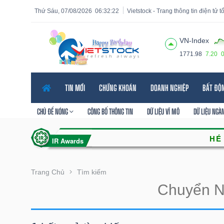
Thứ Sáu, 07/08/2026
06:32:22
Vietstock - Trang thông tin điện tử 
VN-Index
1771.98
7.20
Tất cả
Tính năng
Ngành
Mã chứng khoán
Lãnh
TIN MỚI
CHỨNG KHOÁN
DOANH NGHIỆP
BẤT ĐỘ
Tính
năng
CHỦ ĐỀ NÓNG
CÔNG BỐ THÔNG TIN
DỮ LIỆU VĨ MÔ
DỮ LIỆU NGÀ
(-)
VIETSTOCK
Trang Chủ
Tìm kiếm
CHỨNG
KHOÁN