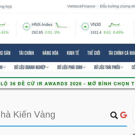
VietstockFinance
Đấu trường chứng k
tổng hợp
HNX-Index
VN30
0.41%
292.65
0.01
0%
1911.4
8.61
0.45%
 đạo
Tin tức
Báo cáo phân tích
Thuật ngữ
Dịch vụ
NG SẢN
TÀI CHÍNH
HÀNG HÓA
KINH TẾ
THẾ GIỚI
TÀI CHÍNH CÁ N
NH
DỮ LIỆU DOANH NGHIỆP
DỮ LIỆU PHÁI SINH
DỮ LIỆU TRÁI PHIẾU
C