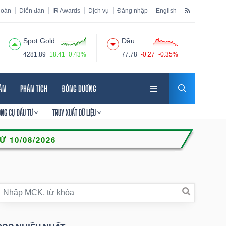
hoán
Diễn đàn
IR Awards
Dịch vụ
Đăng nhập
English
Spot Gold
Dầu
4281.89
18.41
0.43%
77.78
-0.27
-0.35%
HÂN
PHÂN TÍCH
ĐÔNG DƯƠNG
ÔNG CỤ ĐẦU TƯ
TRUY XUẤT DỮ LIỆU