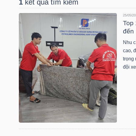
1
kết quả tìm kiếm
25/05/20
DOANH
Top 
NGHIỆP
đến 
Nhu c
cao, đ
BẤT
trọng 
ĐỘNG
đội x
SẢN
TÀI
CHÍNH