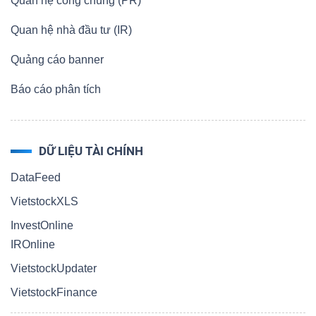
Quan hệ công chúng (PR)
Quan hệ nhà đầu tư (IR)
Quảng cáo banner
Dữ
liệu
Báo cáo phân tích
tài
chính
DỮ LIỆU TÀI CHÍNH
DataFeed
VietstockXLS
InvestOnline
IROnline
VietstockUpdater
VietstockFinance