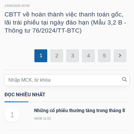
23/06/2026 00:00
Bài
CBTT về hoàn thành việc thanh toán gốc,
viết
lãi trái phiếu tại ngày đáo hạn (Mẫu 3,2 B -
của
Thông tư 76/2024/TT-BTC)
tác
giả
(-)
1
2
3
4
5
Báo
cáo
phân
ĐỌC NHIỀU NHẤT
tích
(-)
Những cổ phiếu thường tăng trong tháng 8
1
06/08 11:02
Thuật