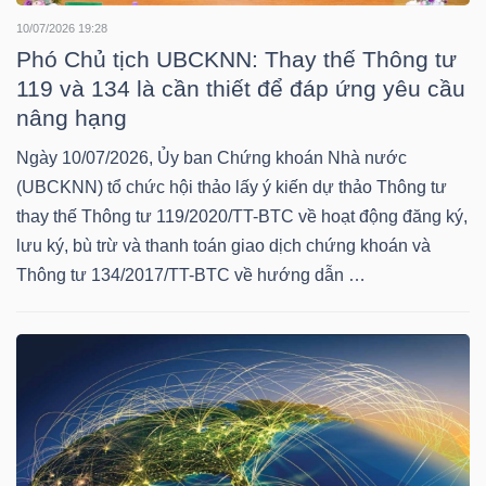
LIỆU
10/07/2026 19:28
Phó Chủ tịch UBCKNN: Thay thế Thông tư
Ngành
119 và 134 là cần thiết để đáp ứng yêu cầu
(-)
nâng hạng
VS-
Ngày 10/07/2026, Ủy ban Chứng khoán Nhà nước
SECTOR
(UBCKNN) tổ chức hội thảo lấy ý kiến dự thảo Thông tư
thay thế Thông tư 119/2020/TT-BTC về hoạt động đăng ký,
lưu ký, bù trừ và thanh toán giao dịch chứng khoán và
Thông tư 134/2017/TT-BTC về hướng dẫn …
NĂNG
LƯỢNG