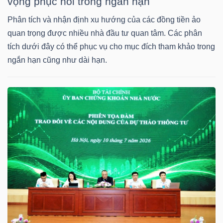
vọng phục hồi trong ngắn hạn
Phân tích và nhận định xu hướng của các đồng tiền ảo
quan trọng được nhiều nhà đầu tư quan tâm. Các phân
TRÁI
tích dưới đây có thể phục vụ cho mục đích tham khảo trong
PHIẾU
ngắn hạn cũng như dài hạn.
CÔNG
CỤ
ĐẦU
TƯ
TRUY
XUẤT
DỮ