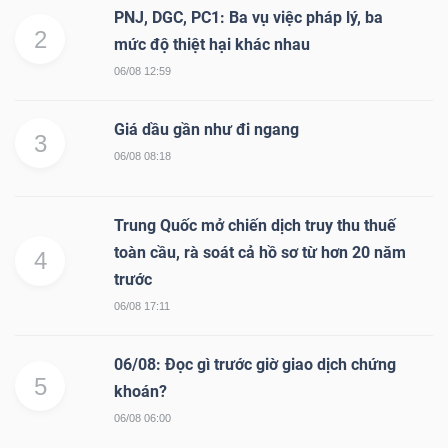
ngữ
PNJ, DGC, PC1: Ba vụ việc pháp lý, ba
(-)
2
mức độ thiệt hại khác nhau
06/08 12:59
Dịch
vụ
Giá dầu gần như đi ngang
3
(-)
06/08 08:18
Trung Quốc mở chiến dịch truy thu thuế
Đào
toàn cầu, rà soát cả hồ sơ từ hơn 20 năm
4
tạo
trước
06/08 17:11
06/08: Đọc gì trước giờ giao dịch chứng
5
Sách
khoán?
tài
06/08 06:00
chính