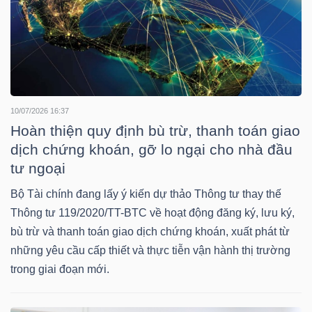
NGUYÊN
VẬT
LIỆU
10/07/2026 16:37
Hoàn thiện quy định bù trừ, thanh toán giao
CÔNG
dịch chứng khoán, gỡ lo ngại cho nhà đầu
NGHIỆP
tư ngoại
Bộ Tài chính đang lấy ý kiến dự thảo Thông tư thay thế
Thông tư 119/2020/TT-BTC về hoạt động đăng ký, lưu ký,
bù trừ và thanh toán giao dịch chứng khoán, xuất phát từ
TIÊU
những yêu cầu cấp thiết và thực tiễn vận hành thị trường
DÙNG
trong giai đoạn mới.
KHÔNG
THIẾT