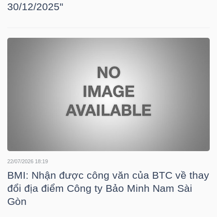
30/12/2025"
HÀNG
HÓA
KINH
TẾ
THẾ
GIỚI
22/07/2026 18:19
BMI: Nhận được công văn của BTC về thay
ĐÔNG
đổi địa điểm Công ty Bảo Minh Nam Sài
DƯƠNG
Gòn