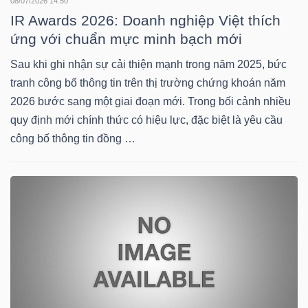
08/07/2026 14:50
DỊCH
IR Awards 2026: Doanh nghiệp Việt thích
VỤ
ứng với chuẩn mực minh bạch mới
TRUYỀN
THÔNG
Sau khi ghi nhận sự cải thiện mạnh trong năm 2025, bức
tranh công bố thông tin trên thị trường chứng khoán năm
2026 bước sang một giai đoạn mới. Trong bối cảnh nhiều
quy định mới chính thức có hiệu lực, đặc biệt là yêu cầu
công bố thông tin đồng …
TIỆN
ÍCH
BẤT
ĐỘNG
SẢN