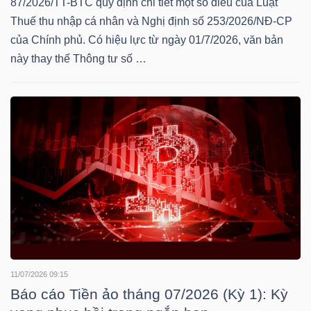
87/2026/TT-BTC quy định chi tiết một số điều của Luật
Thuế thu nhập cá nhân và Nghị định số 253/2026/NĐ-CP
của Chính phủ. Có hiệu lực từ ngày 01/7/2026, văn bản
NGÀNH
này thay thế Thông tư số …
DOANH
NGHIỆP
CỔ
PHIẾU
11/07/2026 09:15
PHÁI
Báo cáo Tiền ảo tháng 07/2026 (Kỳ 1): Kỳ
SINH