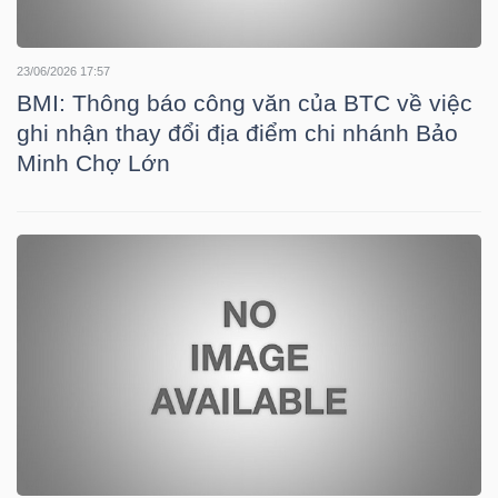
Mã
chứng
23/06/2026 17:57
khoán
BMI: Thông báo công văn của BTC về việc
(-)
ghi nhận thay đổi địa điểm chi nhánh Bảo
Minh Chợ Lớn
Tất cả
Cổ phiếu
Chỉ số
Chứng chỉ quỹ
Chứng 
Lãnh
đạo
(-)
Tất cả
Người nội bộ
Người liên quan
Cổ đông lớn
Tin
tức
(-)