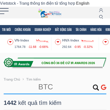
Vietstock - Trang thông tin điện tử tổng hợp
English
TIN MỚI
CHỨNG KHOÁN
DOANH NGHIỆP
BẤT ĐỘNG SẢN
TÀI CHÍNH
HÀNG HÓA
KIN
Tất cả
Tính năng
Ngành
Mã chứng khoán
Lãnh
VN-Index
HNX-Index
Tính
1764.78
-11.68
-0.66%
292.64
-0.95
-0.32%
năng
(-)
VIETSTOCK
Trang Chủ
Tìm kiếm
CHỨNG
1442
kết quả tìm kiếm
KHOÁN