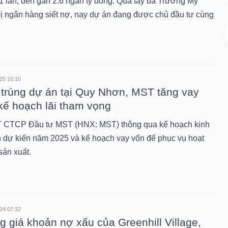
1 lần, đến gần 2.6 ngàn tỷ đồng. Qua tay bà Trương Mỹ
bị ngân hàng siết nợ, nay dự án đang được chủ đầu tư cùng
…
25 10:10
trúng dự án tại Quy Nhơn, MST tăng vay
kế hoạch lãi tham vọng
CTCP Đầu tư MST (HNX: MST) thông qua kế hoạch kinh
 dự kiến năm 2025 và kế hoạch vay vốn để phục vụ hoạt
sản xuất.
24 07:32
g giá khoản nợ xấu của Greenhill Village,