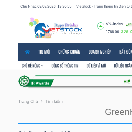
Chủ Nhật, 09/08/2026
19:30:56
Vietstock - Trang thông tin điện tử
VN-Index
1768.06
3.28
Tất cả
Tính năng
Ngành
Mã chứng khoán
Lãnh
TIN MỚI
CHỨNG KHOÁN
DOANH NGHIỆP
BẤT ĐỘ
Tính
năng
CHỦ ĐỀ NÓNG
CÔNG BỐ THÔNG TIN
DỮ LIỆU VĨ MÔ
DỮ LIỆU NGÀ
(-)
VIETSTOCK
Trang Chủ
Tìm kiếm
CHỨNG
KHOÁN