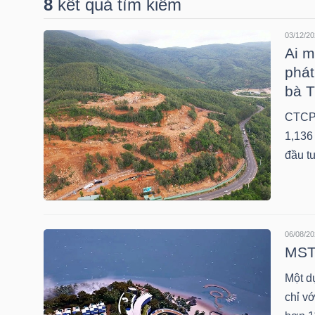
8
kết quả tìm kiếm
03/12/20
DOANH
Ai m
NGHIỆP
phát
bà 
CTCP 
BẤT
1,136 
ĐỘNG
đầu tư
SẢN
06/08/20
TÀI
MST 
CHÍNH
Một d
chỉ v