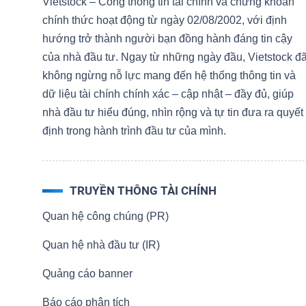
Vietstock – Cổng thông tin tài chính và chứng khoán
LIỆU
chính thức hoạt động từ ngày 02/08/2002, với định
hướng trở thành người bạn đồng hành đáng tin cậy
Ngành
của nhà đầu tư. Ngay từ những ngày đầu, Vietstock đ
(-)
không ngừng nỗ lực mang đến hệ thống thông tin và
dữ liệu tài chính chính xác – cập nhật – đầy đủ, giúp
VS-
nhà đầu tư hiểu đúng, nhìn rộng và tự tin đưa ra quyết
SECTOR
định trong hành trình đầu tư của mình.
TRUYỀN THÔNG TÀI CHÍNH
NĂNG
Quan hệ công chúng (PR)
LƯỢNG
Quan hệ nhà đầu tư (IR)
Quảng cáo banner
Báo cáo phân tích