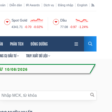
hoán
Diễn đàn
IR Awards
Dịch vụ
Đăng nhập
English
Spot Gold
Dầu
4341.71
-0.70
-0.02%
77.08
-0.97
-1.24%
HÂN
PHÂN TÍCH
ĐÔNG DƯƠNG
ÔNG CỤ ĐẦU TƯ
TRUY XUẤT DỮ LIỆU