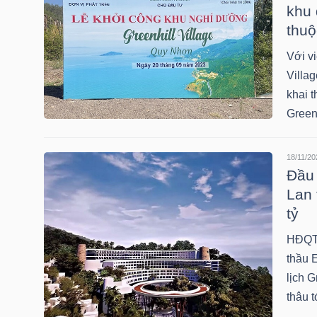
khu 
thu
TÀI
CHÍNH
Với v
CÁ
Villag
NHÂN
khai t
Green
18/11/20
PHÂN
Đầu 
TÍCH
Lan 
VIETSTOCKFINANCE
tỷ
HĐQT 
thầu 
lịch 
VĨ
thâu t
MÔ
…