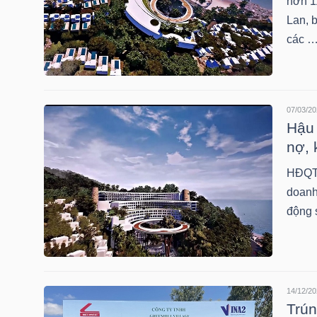
hơn 1
HÀNG
Lan, 
HÓA
các 
KINH
07/03/20
TẾ
Hậu 
nợ, 
HĐQT 
THẾ
doanh
GIỚI
động 
ĐÔNG
DƯƠNG
14/12/20
Trún