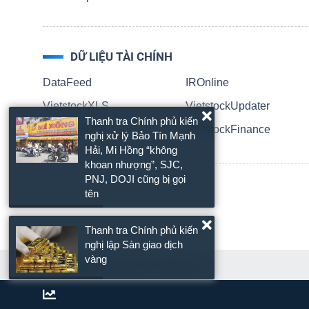
NGUYÊN
VẬT
LIỆU
DỮ LIỆU TÀI CHÍNH
DataFeed
IROnline
VietstockXLS
VietstockUpdater
Thanh tra Chính phủ kiến
InvestOnline
VietstockFinance
CÔNG
nghị xử lý Bảo Tín Mạnh
Hải, Mi Hồng “không
NGHIỆP
khoan nhượng”, SJC,
PNJ, DOJI cũng bị gọi
tên
Thanh tra Chính phủ kiến
TIÊU
nghị lập Sàn giao dịch
DÙNG
vàng
© Bản quyền thuộc về Vietstock
KHÔNG
THIẾT