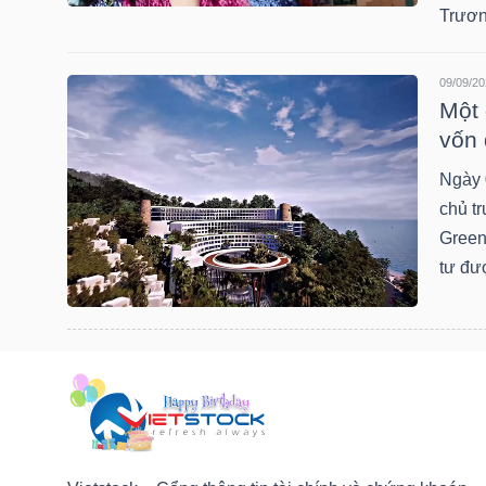
Trươn
09/09/20
TRÁI
Một 
PHIẾU
vốn 
Ngày 
chủ t
CÔNG
Green
CỤ
tư đư
ĐẦU
TƯ
TRUY
XUẤT
DỮ