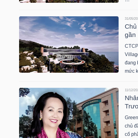
31/05/20
NGÀNH
Chủ 
gần 
CTCP 
DOANH
Villa
NGHIỆP
đang 
mức k
CỔ
11/12/20
Nhân
PHIẾU
Trươ
Green
PHÁI
chủ đ
cổ phầ
SINH