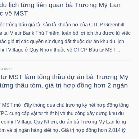
du lịch từng liên quan bà Trương Mỹ Lan
ộc về MST
iệc trúng đấu giá tài sản là khoản nợ của CTCP Greenhill
e tại VietinBank Thủ Thiêm, toàn bộ lợi ích thu được từ việc
hác giá trị các quyền sử dụng đất thuộc dự án khu du lịch
hill Village ở Quy Nhơn thuộc về CTCP Đầu tư MST …
24 05:13
tư MST làm tổng thầu dự án bà Trương Mỹ
từng thâu tóm, giá trị hợp đồng hơn 2 ngàn
MST mới đây thông qua chủ trương ký hết hợp đồng tổng
EPC cung cấp vật tư thiết bị và thu công xây dựng khu du
Greenhill Village Quy Nhơn, dự án bà Trương Mỹ Lan từng
óm và bị ngân hàng siết nợ. Giá trị hợp đồng hơn 2,014 tỷ