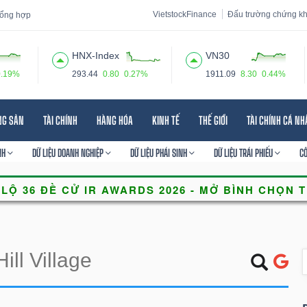
VietstockFinance
Đấu trường chứng k
 tổng hợp
HNX-Index
VN30
0.19%
293.44
0.80
0.27%
1911.09
8.30
0.44%
 đạo
Tin tức
Báo cáo phân tích
Thuật ngữ
Dịch vụ
NG SẢN
TÀI CHÍNH
HÀNG HÓA
KINH TẾ
THẾ GIỚI
TÀI CHÍNH CÁ N
NH
DỮ LIỆU DOANH NGHIỆP
DỮ LIỆU PHÁI SINH
DỮ LIỆU TRÁI PHIẾU
C