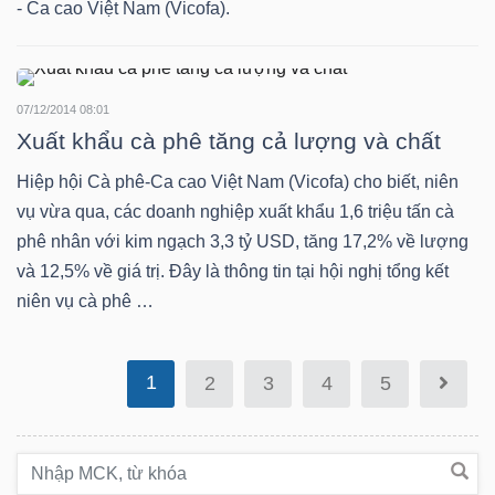
DỊCH
- Ca cao Việt Nam (Vicofa).
VỤ
TRUYỀN
THÔNG
07/12/2014 08:01
Xuất khẩu cà phê tăng cả lượng và chất
Hiệp hội Cà phê-Ca cao Việt Nam (Vicofa) cho biết, niên
vụ vừa qua, các doanh nghiệp xuất khẩu 1,6 triệu tấn cà
TIỆN
phê nhân với kim ngạch 3,3 tỷ USD, tăng 17,2% về lượng
ÍCH
và 12,5% về giá trị. Đây là thông tin tại hội nghị tổng kết
niên vụ cà phê …
1
2
3
4
5
BẤT
ĐỘNG
SẢN