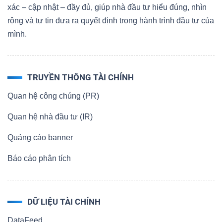
ngữ
xác – cập nhật – đầy đủ, giúp nhà đầu tư hiểu đúng, nhìn
(-)
rộng và tự tin đưa ra quyết định trong hành trình đầu tư của
mình.
Dịch
vụ
(-)
TRUYỀN THÔNG TÀI CHÍNH
Quan hệ công chúng (PR)
Đào
Quan hệ nhà đầu tư (IR)
tạo
Quảng cáo banner
Báo cáo phân tích
Sách
DỮ LIỆU TÀI CHÍNH
tài
chính
DataFeed