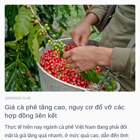
DOANH
NGHIỆP
BẤT
ĐỘNG
SẢN
11/04/2024 13:45
TÀI
Giá cà phê tăng cao, nguy cơ đổ vỡ các
CHÍNH
hợp đồng liên kết
Thực tế hiện nay ngành cà phê Việt Nam đang phải đối
mặt là giá tăng quá nhanh, ở mức quá cao, dẫn đến tình