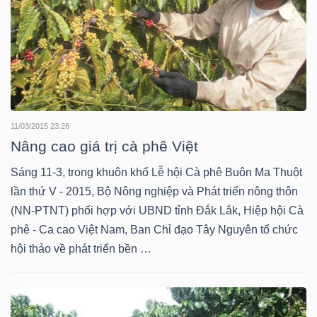
YẾU
TIÊU
DÙNG
11/03/2015 23:26
THIẾT
Nâng cao giá trị cà phê Việt
YẾU
Sáng 11-3, trong khuôn khổ Lễ hội Cà phê Buôn Ma Thuột
lần thứ V - 2015, Bộ Nông nghiệp và Phát triển nông thôn
(NN-PTNT) phối hợp với UBND tỉnh Đắk Lắk, Hiệp hội Cà
phê - Ca cao Việt Nam, Ban Chỉ đạo Tây Nguyên tổ chức
CHĂM
hội thảo về phát triển bền …
SÓC
SỨC
KHỎE