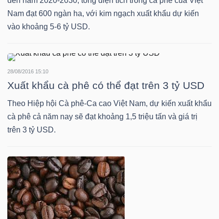
đến năm 2020-2030, tồng diện tích trồng cà phê của Việt
Nam đạt 600 ngàn ha, với kim ngạch xuất khẩu dự kiến
vào khoảng 5-6 tỷ USD.
TRÁI
PHIẾU
28/08/2016 15:10
Xuất khẩu cà phê có thể đạt trên 3 tỷ USD
CÔNG
Theo Hiệp hội Cà phê-Ca cao Việt Nam, dự kiến xuất khẩu
CỤ
cà phê cả năm nay sẽ đạt khoảng 1,5 triệu tấn và giá trị
ĐẦU
trên 3 tỷ USD.
TƯ
TRUY
XUẤT
DỮ