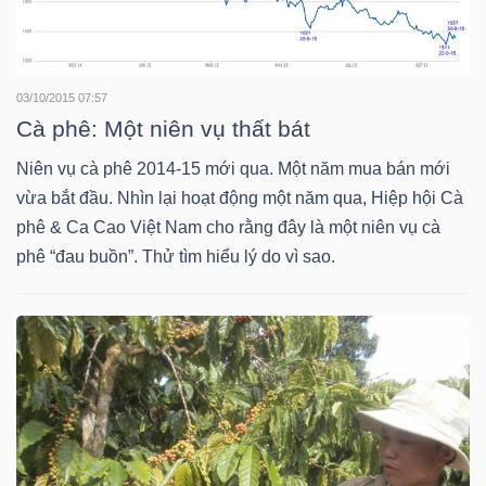
NGUYÊN
VẬT
LIỆU
03/10/2015 07:57
Cà phê: Một niên vụ thất bát
Niên vụ cà phê 2014-15 mới qua. Một năm mua bán mới
vừa bắt đầu. Nhìn lại hoạt động một năm qua, Hiệp hội Cà
CÔNG
phê & Ca Cao Việt Nam cho rằng đây là một niên vụ cà
NGHIỆP
phê “đau buồn”. Thử tìm hiểu lý do vì sao.
TIÊU
DÙNG
KHÔNG
THIẾT