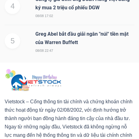
4
ký mua 2 triệu cổ phiếu DGW
Bài
08/08 17:02
viết
của
Greg Abel bắt đầu giải ngân "núi" tiền mặt
tác
5
của Warren Buffett
giả
08/08 22:47
(-)
Báo
cáo
phân
tích
Vietstock – Cổng thông tin tài chính và chứng khoán chính
(-)
thức hoạt động từ ngày 02/08/2002, với định hướng trở
thành người bạn đồng hành đáng tin cậy của nhà đầu tư.
Ngay từ những ngày đầu, Vietstock đã không ngừng nỗ
Thuật
lực mang đến hệ thống thông tin và dữ liệu tài chính chính