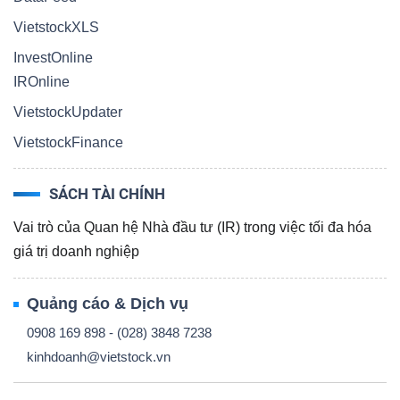
VietstockXLS
InvestOnline
IROnline
Công
VietstockUpdater
cụ
VietstockFinance
đầu
tư
SÁCH TÀI CHÍNH
Vai trò của Quan hệ Nhà đầu tư (IR) trong việc tối đa hóa
giá trị doanh nghiệp
Truyền
Quảng cáo & Dịch vụ
thông
0908 169 898 - (028) 3848 7238
tài
kinhdoanh@vietstock.vn
chính