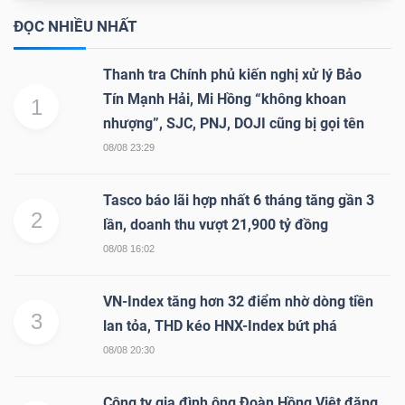
Mã
ĐỌC NHIỀU NHẤT
chứng
khoán
Thanh tra Chính phủ kiến nghị xử lý Bảo
(-)
Tín Mạnh Hải, Mi Hồng “không khoan
1
nhượng”, SJC, PNJ, DOJI cũng bị gọi tên
Tất cả
Cổ phiếu
Chỉ số
Chứng chỉ quỹ
Chứng 
08/08 23:29
Lãnh
Tasco báo lãi hợp nhất 6 tháng tăng gần 3
đạo
2
lần, doanh thu vượt 21,900 tỷ đồng
(-)
08/08 16:02
Tất cả
Người nội bộ
Người liên quan
Cổ đông lớn
VN-Index tăng hơn 32 điểm nhờ dòng tiền
3
lan tỏa, THD kéo HNX-Index bứt phá
Tin
08/08 20:30
tức
(-)
Công ty gia đình ông Đoàn Hồng Việt đăng