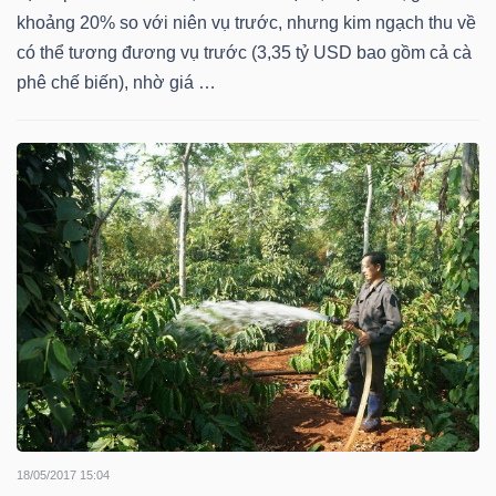
khoảng 20% so với niên vụ trước, nhưng kim ngạch thu về
TÀI
có thể tương đương vụ trước (3,35 tỷ USD bao gồm cả cà
phê chế biến), nhờ giá …
CHÍNH
CÁ
NHÂN
PHÂN
TÍCH
VIETSTOCKFINANCE
VĨ
MÔ
18/05/2017 15:04