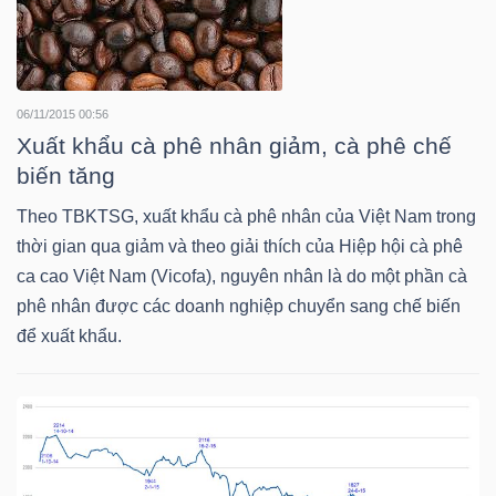
LIỆU
Ngành
(-)
06/11/2015 00:56
Xuất khẩu cà phê nhân giảm, cà phê chế
VS-
biến tăng
SECTOR
Theo TBKTSG, xuất khẩu cà phê nhân của Việt Nam trong
thời gian qua giảm và theo giải thích của Hiệp hội cà phê
ca cao Việt Nam (Vicofa), nguyên nhân là do một phần cà
phê nhân được các doanh nghiệp chuyển sang chế biến
để xuất khẩu.
NĂNG
LƯỢNG