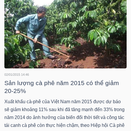
TÀI
CHÍNH
CÔNG
02/01/2015 14:46
NGHỆ
Sản lượng cà phê năm 2015 có thể giảm
THÔNG
20-25%
TIN
Xuất khẩu cà-phê của Việt Nam năm 2015 được dự báo
sẽ giảm khoảng 11% sau khi đã tăng mạnh đến 33% trong
năm 2014 do ảnh hưởng của biến đổi thời tiết và công tác
tái canh cà phê còn thực hiện chậm, theo Hiệp hội Cà phê