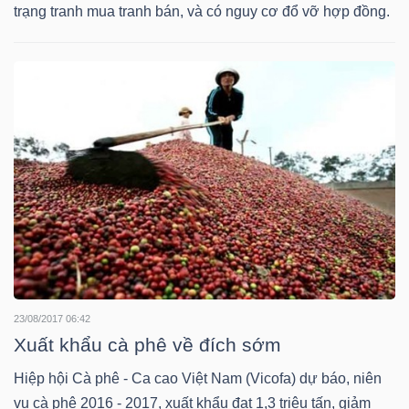
HÀNG
trạng tranh mua tranh bán, và có nguy cơ đổ vỡ hợp đồng.
HÓA
KINH
TẾ
THẾ
GIỚI
23/08/2017 06:42
ĐÔNG
Xuất khẩu cà phê về đích sớm
DƯƠNG
Hiệp hội Cà phê - Ca cao Việt Nam (Vicofa) dự báo, niên
vụ cà phê 2016 - 2017, xuất khẩu đạt 1,3 triệu tấn, giảm