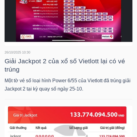
LIỆU
Ngành
(-)
VS-
SECTOR
26/10/2025 10:30
Giải Jackpot 2 của xổ số Vietlott lại có vé
trúng
Một tờ vé số loại hình Power 6/55 của Vietlott đã trúng giải
Jackpot 2 tại kỳ quay số ngày 25-10.
NĂNG
LƯỢNG