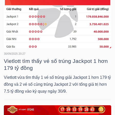
TÀI
CHÍNH
30/09/2025 20:27
Vietlott tìm thấy vé số trúng Jackpot 1 hơn
CÔNG
179 tỷ đồng
NGHỆ
THÔNG
Vietlott vừa tìm thấy 1 vé số trúng giải Jackpot 1 hơn 179 tỷ
đồng và 2 vé số cùng trúng Jackpot 2 với tổng giá trị hơn
TIN
7.5 tỷ đồng vào kỳ quay ngày 30/9.