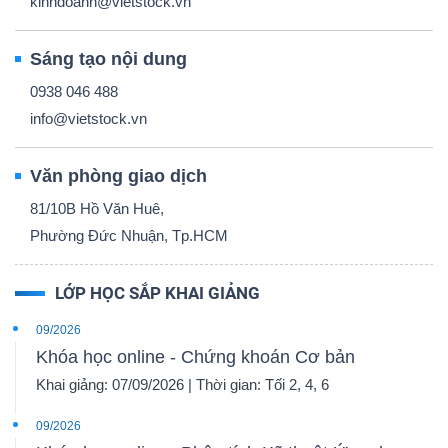
kinhdoanh@vietstock.vn
Sáng tạo nội dung
0938 046 488
Dữ
info@vietstock.vn
liệu
tài
Văn phòng giao dịch
chính
81/10B Hồ Văn Huê,
Phường Đức Nhuận, Tp.HCM
LỚP HỌC SẮP KHAI GIẢNG
09/2026
Khóa học online - Chứng khoán Cơ bản
Khai giảng: 07/09/2026 | Thời gian: Tối 2, 4, 6
09/2026