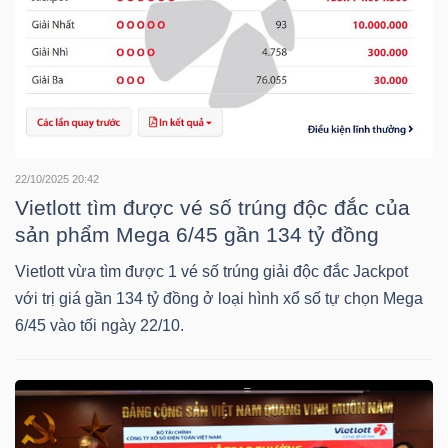
NGUYÊN
VẬT
LIỆU
22/10/2025 20:42
CÔNG
Vietlott tìm được vé số trúng độc đắc của
NGHIỆP
sản phẩm Mega 6/45 gần 134 tỷ đồng
Vietlott vừa tìm được 1 vé số trúng giải độc đắc Jackpot
với trị giá gần 134 tỷ đồng ở loại hình xổ số tự chọn Mega
6/45 vào tối ngày 22/10.
TIÊU
DÙNG
KHÔNG
THIẾT