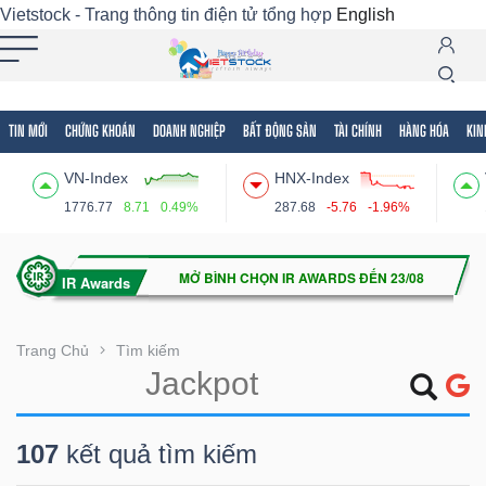
Vietstock - Trang thông tin điện tử tổng hợp
English
TIN MỚI
CHỨNG KHOÁN
DOANH NGHIỆP
BẤT ĐỘNG SẢN
TÀI CHÍNH
HÀNG HÓA
KIN
Tất cả
Tính năng
Ngành
Mã chứng khoán
Lãnh
VN-Index
HNX-Index
Tính
1776.77
8.71
0.49%
287.68
-5.76
-1.96%
năng
(-)
VIETSTOCK
Trang Chủ
Tìm kiếm
CHỨNG
107
kết quả tìm kiếm
KHOÁN