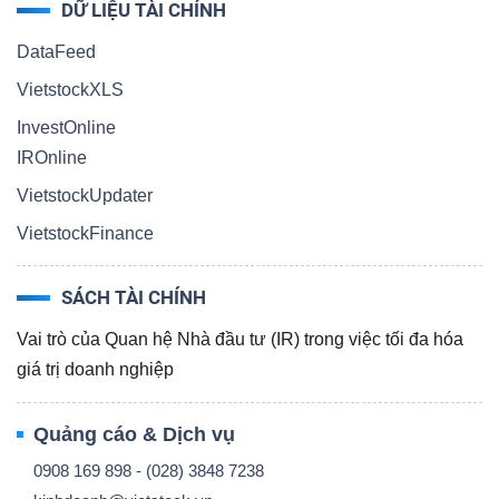
DỮ LIỆU TÀI CHÍNH
DataFeed
VietstockXLS
InvestOnline
Công
IROnline
cụ
VietstockUpdater
đầu
tư
VietstockFinance
SÁCH TÀI CHÍNH
Vai trò của Quan hệ Nhà đầu tư (IR) trong việc tối đa hóa
Truyền
giá trị doanh nghiệp
thông
tài
Quảng cáo & Dịch vụ
chính
0908 169 898 - (028) 3848 7238