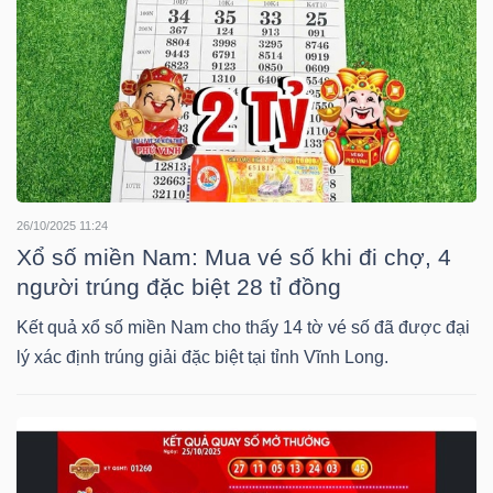
TRÁI
PHIẾU
CÔNG
26/10/2025 11:24
CỤ
Xổ số miền Nam: Mua vé số khi đi chợ, 4
người trúng đặc biệt 28 tỉ đồng
ĐẦU
TƯ
Kết quả xổ số miền Nam cho thấy 14 tờ vé số đã được đại
lý xác định trúng giải đặc biệt tại tỉnh Vĩnh Long.
TRUY
XUẤT
DỮ