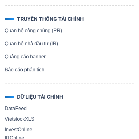
ngữ
(-)
TRUYỀN THÔNG TÀI CHÍNH
Dịch
Quan hệ công chúng (PR)
vụ
Quan hệ nhà đầu tư (IR)
(-)
Quảng cáo banner
Báo cáo phân tích
Đào
tạo
DỮ LIỆU TÀI CHÍNH
DataFeed
VietstockXLS
Sách
tài
InvestOnline
chính
IROnline