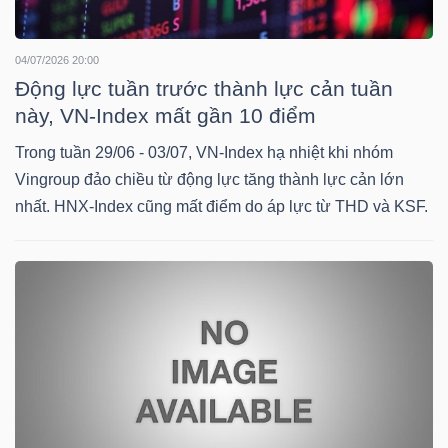
NGUYÊN
VẬT
04/07/2026 20:00
LIỆU
Động lực tuần trước thành lực cản tuần
này, VN-Index mất gần 10 điểm
Trong tuần 29/06 - 03/07, VN-Index hạ nhiệt khi nhóm
Vingroup đảo chiều từ động lực tăng thành lực cản lớn
CÔNG
nhất. HNX-Index cũng mất điểm do áp lực từ THD và KSF.
NGHIỆP
TIÊU
DÙNG
KHÔNG
THIẾT