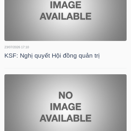
TRÁI
PHIẾU
23/07/2026 17:10
KSF: Nghị quyết Hội đồng quản trị
CÔNG
CỤ
ĐẦU
TƯ
TRUY
XUẤT
DỮ