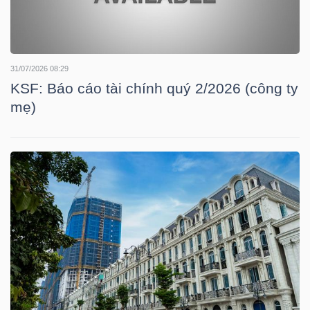
TÀI
CHÍNH
31/07/2026 08:29
CÁ
KSF: Báo cáo tài chính quý 2/2026 (công ty
NHÂN
mẹ)
PHÂN
TÍCH
VIETSTOCKFINANCE
VĨ
MÔ