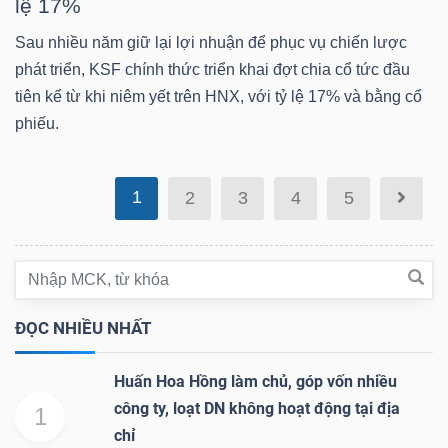
lệ 17%
DỊCH
VỤ
Sau nhiều năm giữ lại lợi nhuận để phục vụ chiến lược
TRUYỀN
phát triển, KSF chính thức triển khai đợt chia cổ tức đầu
THÔNG
tiên kể từ khi niêm yết trên HNX, với tỷ lệ 17% và bằng cổ
phiếu.
1
2
3
4
5
TIỆN
ÍCH
ĐỌC NHIỀU NHẤT
BẤT
Huấn Hoa Hồng làm chủ, góp vốn nhiều
ĐỘNG
công ty, loạt DN không hoạt động tại địa
1
SẢN
chỉ