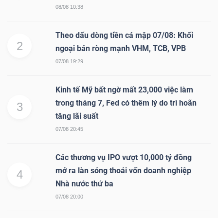
08/08 10:38
Mã
chứng
Theo dấu dòng tiền cá mập 07/08: Khối
khoán
2
ngoại bán ròng mạnh VHM, TCB, VPB
(-)
07/08 19:29
Tất cả
Cổ phiếu
Chỉ số
Chứng chỉ quỹ
Chứng 
Kinh tế Mỹ bất ngờ mất 23,000 việc làm
Lãnh
trong tháng 7, Fed có thêm lý do trì hoãn
3
đạo
tăng lãi suất
(-)
07/08 20:45
Tất cả
Người nội bộ
Người liên quan
Cổ đông lớn
Các thương vụ IPO vượt 10,000 tỷ đồng
mở ra làn sóng thoái vốn doanh nghiệp
4
Tin
Nhà nước thứ ba
tức
07/08 20:00
(-)