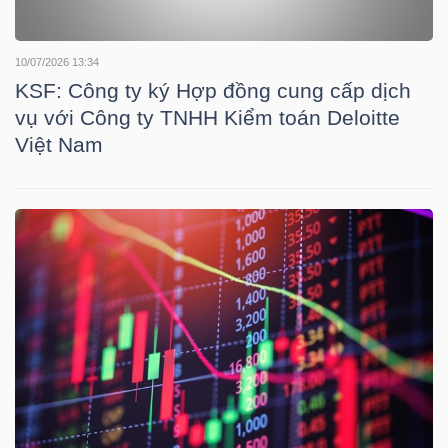
LIỆU
10/07/2026 13:34
Ngành
KSF: Công ty ký Hợp đồng cung cấp dịch
(-)
vụ với Công ty TNHH Kiểm toán Deloitte
Việt Nam
VS-
SECTOR
NĂNG
LƯỢNG