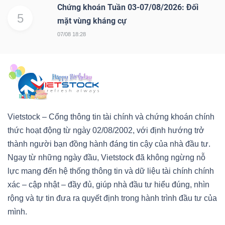
Chứng khoán Tuần 03-07/08/2026: Đối
5
Bài
mặt vùng kháng cự
viết
07/08 18:28
của
tác
giả
(-)
Vietstock – Cổng thông tin tài chính và chứng khoán chính
Báo
thức hoạt động từ ngày 02/08/2002, với định hướng trở
cáo
thành người bạn đồng hành đáng tin cậy của nhà đầu tư.
phân
Ngay từ những ngày đầu, Vietstock đã không ngừng nỗ
tích
lực mang đến hệ thống thông tin và dữ liệu tài chính chính
(-)
xác – cập nhật – đầy đủ, giúp nhà đầu tư hiểu đúng, nhìn
rộng và tự tin đưa ra quyết định trong hành trình đầu tư của
Thuật
mình.