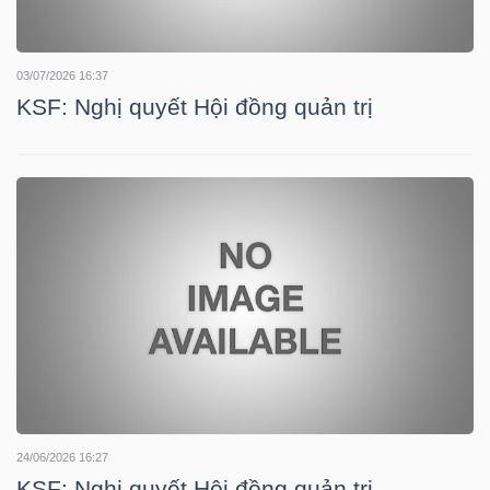
YẾU
03/07/2026 16:37
KSF: Nghị quyết Hội đồng quản trị
TIÊU
DÙNG
THIẾT
YẾU
CHĂM
SÓC
SỨC
24/06/2026 16:27
KHỎE
KSF: Nghị quyết Hội đồng quản trị