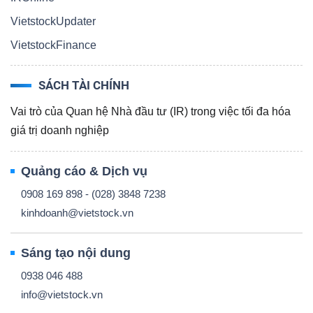
VietstockUpdater
VietstockFinance
Công
SÁCH TÀI CHÍNH
cụ
Vai trò của Quan hệ Nhà đầu tư (IR) trong việc tối đa hóa
đầu
giá trị doanh nghiệp
tư
Quảng cáo & Dịch vụ
0908 169 898 - (028) 3848 7238
kinhdoanh@vietstock.vn
Truyền
thông
Sáng tạo nội dung
tài
0938 046 488
chính
info@vietstock.vn