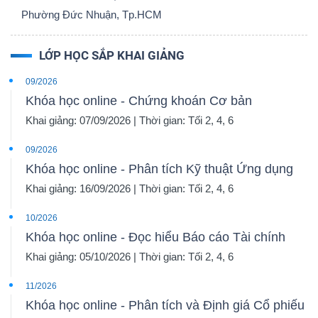
YẾU
Phường Đức Nhuận, Tp.HCM
LỚP HỌC SẮP KHAI GIẢNG
09/2026
TIÊU
Khóa học online - Chứng khoán Cơ bản
DÙNG
Khai giảng: 07/09/2026 | Thời gian: Tối 2, 4, 6
THIẾT
09/2026
YẾU
Khóa học online - Phân tích Kỹ thuật Ứng dụng
Khai giảng: 16/09/2026 | Thời gian: Tối 2, 4, 6
10/2026
Khóa học online - Đọc hiểu Báo cáo Tài chính
CHĂM
Khai giảng: 05/10/2026 | Thời gian: Tối 2, 4, 6
SÓC
SỨC
11/2026
KHỎE
Khóa học online - Phân tích và Định giá Cổ phiếu