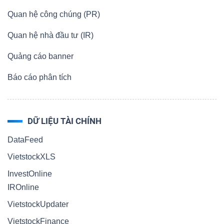
LIỆU
Quan hệ công chúng (PR)
Quan hệ nhà đầu tư (IR)
Ngành
(-)
Quảng cáo banner
VS-
Báo cáo phân tích
SECTOR
DỮ LIỆU TÀI CHÍNH
DataFeed
VietstockXLS
NĂNG
LƯỢNG
InvestOnline
IROnline
VietstockUpdater
VietstockFinance