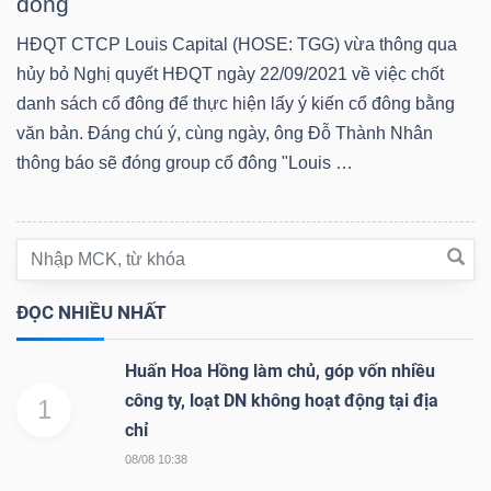
đông
HĐQT CTCP Louis Capital (HOSE: TGG) vừa thông qua
TÀI
hủy bỏ Nghị quyết HĐQT ngày 22/09/2021 về việc chốt
CHÍNH
danh sách cổ đông để thực hiện lấy ý kiến cổ đông bằng
CÁ
văn bản. Đáng chú ý, cùng ngày, ông Đỗ Thành Nhân
NHÂN
thông báo sẽ đóng group cổ đông "Louis …
PHÂN
TÍCH
ĐỌC NHIỀU NHẤT
VIETSTOCKFINANCE
Huấn Hoa Hồng làm chủ, góp vốn nhiều
công ty, loạt DN không hoạt động tại địa
1
chỉ
VĨ
08/08 10:38
MÔ