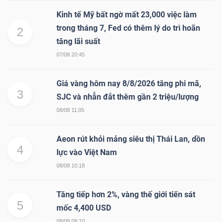
Kinh tế Mỹ bất ngờ mất 23,000 việc làm
trong tháng 7, Fed có thêm lý do trì hoãn
2
NGÀNH
tăng lãi suất
07/08 20:45
DOANH
Giá vàng hôm nay 8/8/2026 tăng phi mã,
3
NGHIỆP
SJC và nhẫn đắt thêm gần 2 triệu/lượng
08/08 11:05
Aeon rút khỏi mảng siêu thị Thái Lan, dồn
CỔ
4
lực vào Việt Nam
PHIẾU
08/08 10:18
Tăng tiếp hơn 2%, vàng thế giới tiến sát
PHÁI
5
mốc 4,400 USD
SINH
08/08 08:10