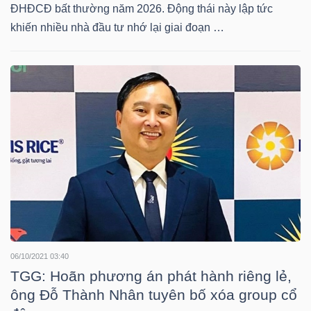
HÀNG
ĐHĐCĐ bất thường năm 2026. Động thái này lập tức
khiến nhiều nhà đầu tư nhớ lại giai đoạn …
HÓA
KINH
TẾ
THẾ
GIỚI
06/10/2021 03:40
ĐÔNG
TGG: Hoãn phương án phát hành riêng lẻ,
DƯƠNG
ông Đỗ Thành Nhân tuyên bố xóa group cổ