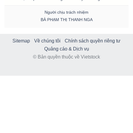
DỊCH
VỤ
Người chịu trách nhiệm
TRUYỀN
BÀ PHẠM THỊ THANH NGA
THÔNG
Sitemap
Về chúng tôi
Chính sách quyền riêng tư
Quảng cáo & Dịch vụ
© Bản quyền thuộc về Vietstock
TIỆN
ÍCH
BẤT
ĐỘNG
SẢN