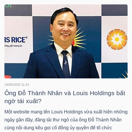
DOANH
NGHIỆP
BẤT
ĐỘNG
SẢN
19/05/2026 11:24
Ông Đỗ Thành Nhân và Louis Holdings bất
TÀI
ngờ tái xuất?
CHÍNH
Một website mang tên Louis Holdings vừa xuất hiện những
ngày gần đây, đăng tải thư ngỏ của ông Đỗ Thành Nhân
cùng nội dung kêu gọi cổ đông ủy quyền để tổ chức