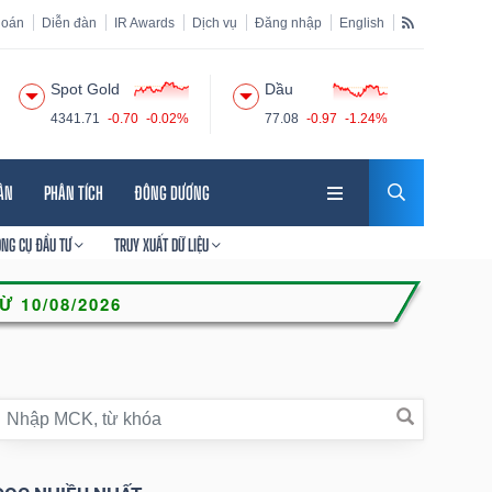
hoán
Diễn đàn
IR Awards
Dịch vụ
Đăng nhập
English
Spot Gold
Dầu
4341.71
-0.70
-0.02%
77.08
-0.97
-1.24%
HÂN
PHÂN TÍCH
ĐÔNG DƯƠNG
ÔNG CỤ ĐẦU TƯ
TRUY XUẤT DỮ LIỆU