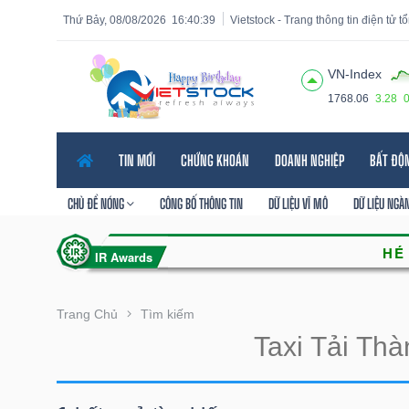
Thứ Bảy, 08/08/2026
16:40:39
Vietstock - Trang thông tin điện tử 
VN-Index
1768.06
3.28
Tất cả
Tính năng
Ngành
Mã chứng khoán
Lãnh
TIN MỚI
CHỨNG KHOÁN
DOANH NGHIỆP
BẤT ĐỘ
Tính
năng
CHỦ ĐỀ NÓNG
CÔNG BỐ THÔNG TIN
DỮ LIỆU VĨ MÔ
DỮ LIỆU NGÀ
(-)
VIETSTOCK
Trang Chủ
Tìm kiếm
CHỨNG
KHOÁN