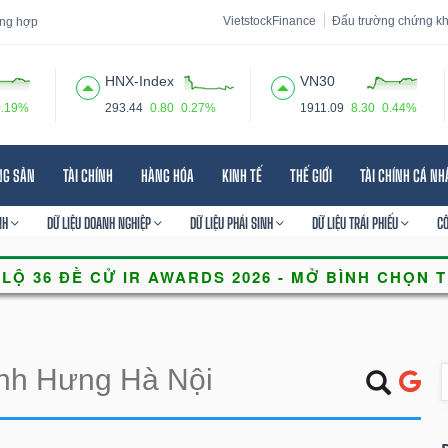
VietstockFinance
Đấu trường chứng k
tổng hợp
HNX-Index
VN30
0.19%
293.44
0.80
0.27%
1911.09
8.30
0.44%
 đạo
Tin tức
Báo cáo phân tích
Thuật ngữ
Dịch vụ
NG SẢN
TÀI CHÍNH
HÀNG HÓA
KINH TẾ
THẾ GIỚI
TÀI CHÍNH CÁ N
NH
DỮ LIỆU DOANH NGHIỆP
DỮ LIỆU PHÁI SINH
DỮ LIỆU TRÁI PHIẾU
C