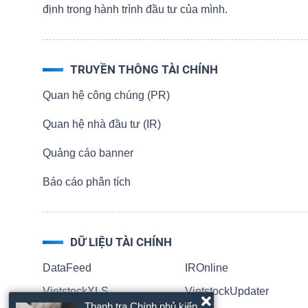
định trong hành trình đầu tư của mình.
TÀI
CHÍNH
TRUYỀN THÔNG TÀI CHÍNH
CÁ
NHÂN
Quan hệ công chúng (PR)
Quan hệ nhà đầu tư (IR)
Quảng cáo banner
PHÂN
TÍCH
Báo cáo phân tích
VIETSTOCKFINANCE
DỮ LIỆU TÀI CHÍNH
DataFeed
IROnline
VĨ
VietstockXLS
VietstockUpdater
MÔ
Thanh tra Chính phủ kiến