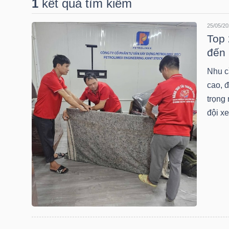
1
kết quả tìm kiếm
25/05/20
DOANH
Top 
NGHIỆP
đến 
Nhu c
cao, đ
BẤT
trọng 
ĐỘNG
đội x
SẢN
TÀI
CHÍNH