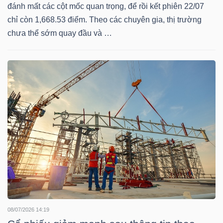
HÀNG
đánh mất các cột mốc quan trọng, để rồi kết phiên 22/07
HÓA
chỉ còn 1,668.53 điểm. Theo các chuyên gia, thị trường
chưa thể sớm quay đầu và …
KINH
TẾ
THẾ
GIỚI
ĐÔNG
DƯƠNG
08/07/2026 14:19