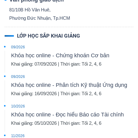
DỊCH
81/10B Hồ Văn Huê,
VỤ
Phường Đức Nhuận, Tp.HCM
TRUYỀN
THÔNG
LỚP HỌC SẮP KHAI GIẢNG
09/2026
Khóa học online - Chứng khoán Cơ bản
Khai giảng: 07/09/2026 | Thời gian: Tối 2, 4, 6
TIỆN
ÍCH
09/2026
Khóa học online - Phân tích Kỹ thuật Ứng dụng
Khai giảng: 16/09/2026 | Thời gian: Tối 2, 4, 6
10/2026
BẤT
Khóa học online - Đọc hiểu Báo cáo Tài chính
ĐỘNG
Khai giảng: 05/10/2026 | Thời gian: Tối 2, 4, 6
SẢN
11/2026