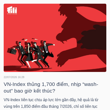
DOANH
NGHIỆP
BẤT
ĐỘNG
SẢN
22/07/2026 16:28
TÀI
VN-Index thủng 1,700 điểm, nhịp “wash-
CHÍNH
out” bao giờ kết thúc?
VN-Index liên tục chịu áp lực lớn gần đây, hệ quả là từ
vùng trên 1,850 điểm đầu tháng 7/2026, chỉ số liên tục