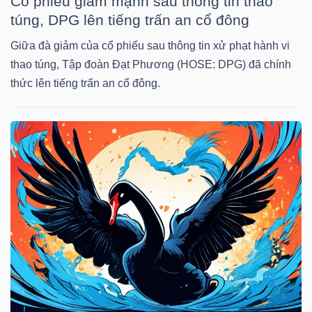
Cổ phiếu giảm mạnh sau thông tin thao
túng, DPG lên tiếng trấn an cổ đông
TÀI
Giữa đà giảm của cổ phiếu sau thông tin xử phạt hành vi
CHÍNH
thao túng, Tập đoàn Đạt Phương (HOSE: DPG) đã chính
CÁ
thức lên tiếng trấn an cổ đông.
NHÂN
PHÂN
TÍCH
VIETSTOCKFINANCE
VĨ
MÔ