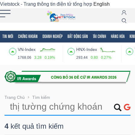
Vietstock - Trang thông tin điện tử tổng hợp
English
TIN MỚI
CHỨNG KHOÁN
DOANH NGHIỆP
BẤT ĐỘNG SẢN
TÀI CHÍNH
HÀNG HÓA
KIN
Tất cả
Tính năng
Ngành
Mã chứng khoán
Lãnh
VN-Index
HNX-Index
Tính
1768.06
3.28
0.19%
293.44
0.80
0.27%
năng
(-)
VIETSTOCK
Trang Chủ
Tìm kiếm
CHỨNG
4
kết quả tìm kiếm
KHOÁN