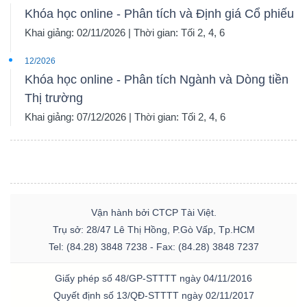
Khóa học online - Phân tích và Định giá Cổ phiếu
Mã
Khai giảng: 02/11/2026 | Thời gian: Tối 2, 4, 6
chứng
khoán
12/2026
(-)
Khóa học online - Phân tích Ngành và Dòng tiền
Thị trường
Tất cả
Cổ phiếu
Chỉ số
Chứng chỉ quỹ
Chứng 
Khai giảng: 07/12/2026 | Thời gian: Tối 2, 4, 6
Lãnh
đạo
(-)
Tất cả
Người nội bộ
Người liên quan
Cổ đông lớn
Vận hành bởi CTCP Tài Việt.
Trụ sở: 28/47 Lê Thị Hồng, P.Gò Vấp, Tp.HCM
Tel: (84.28) 3848 7238 - Fax: (84.28) 3848 7237
Tin
tức
Giấy phép số 48/GP-STTTT ngày 04/11/2016
(-)
Quyết định số 13/QĐ-STTTT ngày 02/11/2017