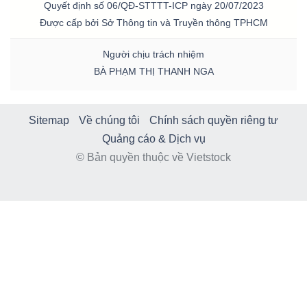
Quyết định số 06/QĐ-STTTT-ICP ngày 20/07/2023
Được cấp bởi Sở Thông tin và Truyền thông TPHCM
Bài
viết
Người chịu trách nhiệm
của
BÀ PHẠM THỊ THANH NGA
tác
giả
(-)
Sitemap
Về chúng tôi
Chính sách quyền riêng tư
Quảng cáo & Dịch vụ
© Bản quyền thuộc về Vietstock
Báo
cáo
phân
tích
(-)
Thuật