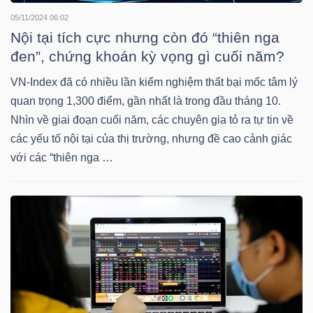
05/11/2024 06:02
Nội tại tích cực nhưng còn đó “thiên nga
NGÀNH
đen”, chứng khoán kỳ vọng gì cuối năm?
VN-Index đã có nhiều lần kiểm nghiệm thất bại mốc tâm lý
quan trọng 1,300 điểm, gần nhất là trong đầu tháng 10.
DOANH
Nhìn về giai đoạn cuối năm, các chuyên gia tỏ ra tự tin về
NGHIỆP
các yếu tố nội tại của thị trường, nhưng đề cao cảnh giác
với các “thiên nga …
CỔ
PHIẾU
PHÁI
SINH