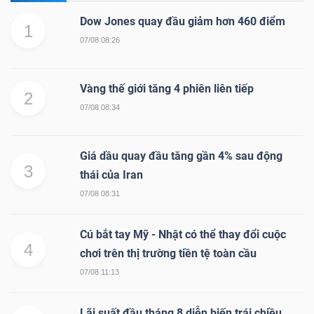
LIỆU
Dow Jones quay đầu giảm hơn 460 điểm
1
07/08 08:26
Ngành
(-)
Vàng thế giới tăng 4 phiên liên tiếp
2
VS-
07/08 08:34
SECTOR
Giá dầu quay đầu tăng gần 4% sau động
3
thái của Iran
07/08 08:31
NĂNG
Cú bắt tay Mỹ - Nhật có thể thay đổi cuộc
LƯỢNG
4
chơi trên thị trường tiền tệ toàn cầu
07/08 11:13
Lãi suất đầu tháng 8 diễn biến trái chiều