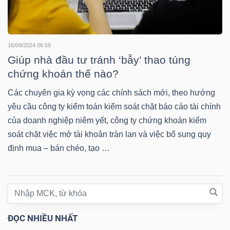
TRÁI
16/09/2024 06:59
PHIẾU
Giúp nhà đầu tư tránh ‘bẫy’ thao túng
chứng khoán thế nào?
Các chuyên gia kỳ vọng các chính sách mới, theo hướng
CÔNG
yêu cầu công ty kiểm toán kiểm soát chặt báo cáo tài chính
CỤ
của doanh nghiệp niêm yết, công ty chứng khoán kiểm
ĐẦU
soát chặt việc mở tài khoản tràn lan và việc bổ sung quy
TƯ
định mua – bán chéo, tạo …
TRUY
XUẤT
ĐỌC NHIỀU NHẤT
DỮ