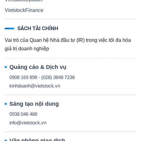
VietstockFinance
SÁCH TÀI CHÍNH
TÀI
CHÍNH
Vai trò của Quan hệ Nhà đầu tư (IR) trong việc tối đa hóa
giá trị doanh nghiệp
Quảng cáo & Dịch vụ
0908 169 898 - (028) 3848 7238
CÔNG
kinhdoanh@vietstock.vn
NGHỆ
THÔNG
Sáng tạo nội dung
TIN
0938 046 488
info@vietstock.vn
Văn phòng giao dịch