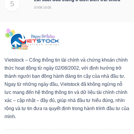
5
NGUYÊN
07/08 14:05
VẬT
LIỆU
CÔNG
Vietstock – Cổng thông tin tài chính và chứng khoán chính
NGHIỆP
thức hoạt động từ ngày 02/08/2002, với định hướng trở
thành người bạn đồng hành đáng tin cậy của nhà đầu tư.
Ngay từ những ngày đầu, Vietstock đã không ngừng nỗ
lực mang đến hệ thống thông tin và dữ liệu tài chính chính
xác – cập nhật – đầy đủ, giúp nhà đầu tư hiểu đúng, nhìn
TIÊU
rộng và tự tin đưa ra quyết định trong hành trình đầu tư của
DÙNG
mình.
KHÔNG
THIẾT