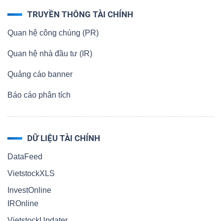
YẾU
TRUYỀN THÔNG TÀI CHÍNH
Quan hệ công chúng (PR)
Quan hệ nhà đầu tư (IR)
TIÊU
Quảng cáo banner
DÙNG
THIẾT
Báo cáo phân tích
YẾU
DỮ LIỆU TÀI CHÍNH
DataFeed
CHĂM
VietstockXLS
SÓC
InvestOnline
SỨC
IROnline
KHỎE
VietstockUpdater