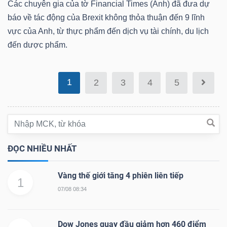
Các chuyên gia của tờ Financial Times (Anh) đã đưa dự
báo về tác động của Brexit không thỏa thuận đến 9 lĩnh
Bài
vực của Anh, từ thực phẩm đến dịch vụ tài chính, du lịch
viết
đến dược phẩm.
của
tác
giả
1
2
3
4
5
(-)
Báo
cáo
ĐỌC NHIỀU NHẤT
phân
tích
Vàng thế giới tăng 4 phiên liên tiếp
(-)
1
07/08 08:34
Thuật
Dow Jones quay đầu giảm hơn 460 điểm