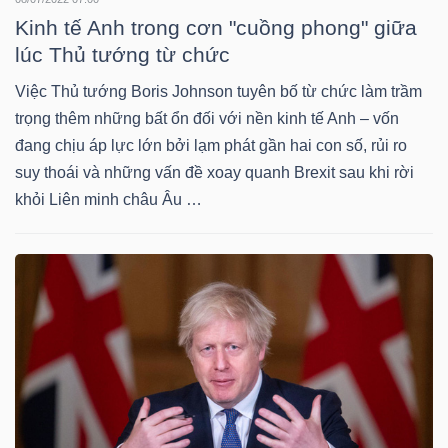
Kinh tế Anh trong cơn "cuồng phong" giữa
lúc Thủ tướng từ chức
TRÁI
Việc Thủ tướng Boris Johnson tuyên bố từ chức làm trầm
PHIẾU
trọng thêm những bất ổn đối với nền kinh tế Anh – vốn
đang chịu áp lực lớn bởi lạm phát gần hai con số, rủi ro
suy thoái và những vấn đề xoay quanh Brexit sau khi rời
khỏi Liên minh châu Âu …
CÔNG
CỤ
ĐẦU
TƯ
TRUY
XUẤT
DỮ