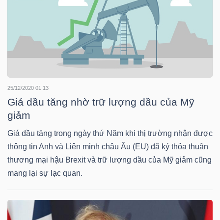
YẾU
TIÊU
DÙNG
25/12/2020 01:13
THIẾT
Giá dầu tăng nhờ trữ lượng dầu của Mỹ
YẾU
giảm
Giá dầu tăng trong ngày thứ Năm khi thị trường nhận được
thông tin Anh và Liên minh châu Âu (EU) đã ký thỏa thuận
thương mại hậu Brexit và trữ lượng dầu của Mỹ giảm cũng
CHĂM
mang lại sự lạc quan.
SÓC
SỨC
KHỎE