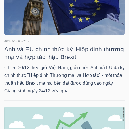
NGUYÊN
VẬT
LIỆU
30/12/2020 23:45
Anh và EU chính thức ký 'Hiệp định thương
CÔNG
mại và hợp tác' hậu Brexit
NGHIỆP
Chiều 30/12 theo giờ Việt Nam, giới chức Anh và EU đã ký
chính thức "Hiệp định Thương mại và Hợp tác" - một thỏa
thuận hậu Brexit mà hai bên đạt được đúng vào ngày
Giáng sinh ngày 24/12 vừa qua.
TIÊU
DÙNG
KHÔNG
THIẾT