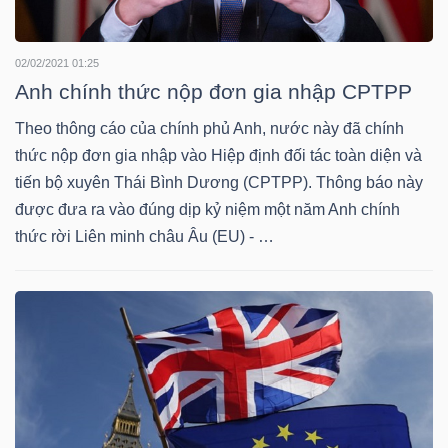
LIỆU
02/02/2021 01:25
Ngành
Anh chính thức nộp đơn gia nhập CPTPP
(-)
Theo thông cáo của chính phủ Anh, nước này đã chính
VS-
thức nộp đơn gia nhập vào Hiệp định đối tác toàn diện và
SECTOR
tiến bộ xuyên Thái Bình Dương (CPTPP). Thông báo này
được đưa ra vào đúng dịp kỷ niệm một năm Anh chính
thức rời Liên minh châu Âu (EU) - …
NĂNG
LƯỢNG