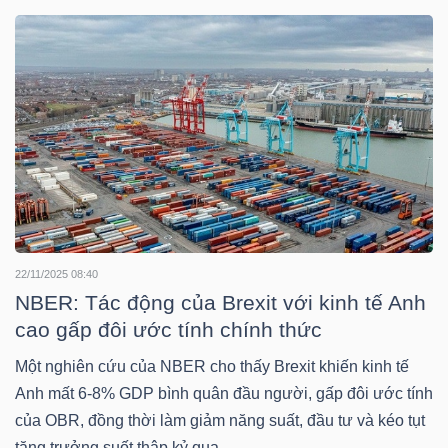
DOANH
NGHIỆP
BẤT
ĐỘNG
SẢN
22/11/2025 08:40
NBER: Tác động của Brexit với kinh tế Anh
cao gấp đôi ước tính chính thức
TÀI
CHÍNH
Một nghiên cứu của NBER cho thấy Brexit khiến kinh tế
Anh mất 6-8% GDP bình quân đầu người, gấp đôi ước tính
của OBR, đồng thời làm giảm năng suất, đầu tư và kéo tụt
tăng trưởng suốt thập kỷ qua.