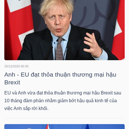
TÀI
CHÍNH
25/12/2020 00:30
CÔNG
Anh - EU đạt thỏa thuận thương mại hậu
NGHỆ
Brexit
THÔNG
EU và Anh vừa đạt thỏa thuận thương mại hậu Brexit sau
TIN
10 tháng đàm phán nhằm giảm bớt hậu quả kinh tế của
việc Anh sắp rời khối.