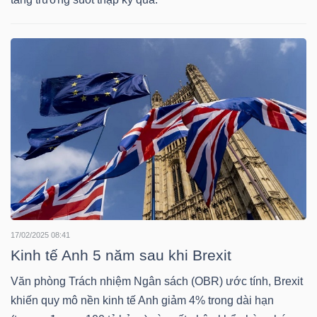
HÀNG
HÓA
KINH
TẾ
THẾ
GIỚI
17/02/2025 08:41
Kinh tế Anh 5 năm sau khi Brexit
ĐÔNG
Văn phòng Trách nhiệm Ngân sách (OBR) ước tính, Brexit
DƯƠNG
khiến quy mô nền kinh tế Anh giảm 4% trong dài hạn