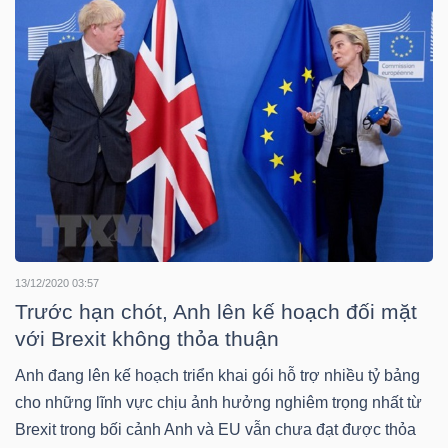
DỊCH
VỤ
TRUYỀN
THÔNG
TIỆN
ÍCH
13/12/2020 03:57
Trước hạn chót, Anh lên kế hoạch đối mặt
với Brexit không thỏa thuận
BẤT
Anh đang lên kế hoạch triển khai gói hỗ trợ nhiều tỷ bảng
ĐỘNG
cho những lĩnh vực chịu ảnh hưởng nghiêm trọng nhất từ
SẢN
Brexit trong bối cảnh Anh và EU vẫn chưa đạt được thỏa