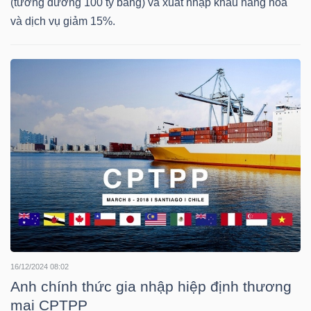
(tương đương 100 tỷ bảng) và xuất nhập khẩu hàng hóa
và dịch vụ giảm 15%.
TÀI
CHÍNH
CÁ
NHÂN
PHÂN
TÍCH
VIETSTOCKFINANCE
16/12/2024 08:02
VĨ
Anh chính thức gia nhập hiệp định thương
MÔ
mại CPTPP