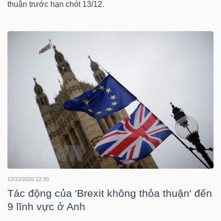
thuận trước hạn chót 13/12.
Mã
chứng
khoán
(-)
Tất cả
Cổ phiếu
Chỉ số
Chứng chỉ quỹ
Chứng 
Lãnh
đạo
(-)
Tất cả
Người nội bộ
Người liên quan
Cổ đông lớn
Tin
12/12/2020 12:30
Tác động của 'Brexit không thỏa thuận' đến
tức
9 lĩnh vực ở Anh
(-)