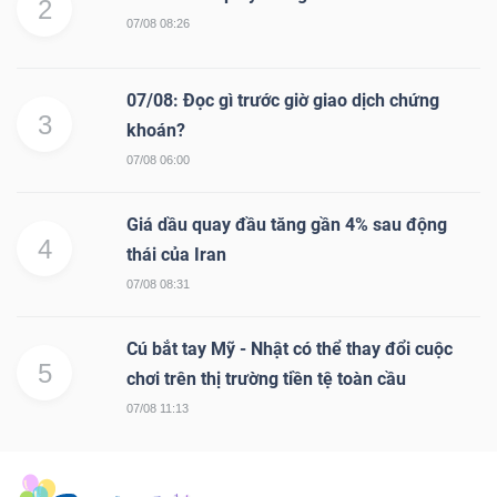
ngữ
2
07/08 08:26
(-)
07/08: Đọc gì trước giờ giao dịch chứng
Dịch
3
khoán?
vụ
07/08 06:00
(-)
Giá dầu quay đầu tăng gần 4% sau động
4
thái của Iran
Đào
07/08 08:31
tạo
Cú bắt tay Mỹ - Nhật có thể thay đổi cuộc
5
chơi trên thị trường tiền tệ toàn cầu
07/08 11:13
Sách
tài
chính