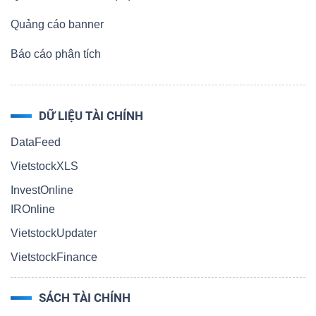
Quảng cáo banner
Báo cáo phân tích
Dữ
liệu
tài
DỮ LIỆU TÀI CHÍNH
chính
DataFeed
VietstockXLS
InvestOnline
IROnline
VietstockUpdater
VietstockFinance
SÁCH TÀI CHÍNH