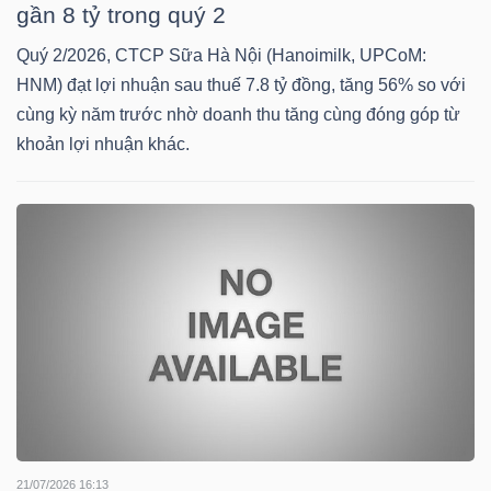
gần 8 tỷ trong quý 2
Quý 2/2026, CTCP Sữa Hà Nội (Hanoimilk, UPCoM:
NGÀNH
HNM) đạt lợi nhuận sau thuế 7.8 tỷ đồng, tăng 56% so với
cùng kỳ năm trước nhờ doanh thu tăng cùng đóng góp từ
khoản lợi nhuận khác.
DOANH
NGHIỆP
CỔ
PHIẾU
PHÁI
SINH
21/07/2026 16:13