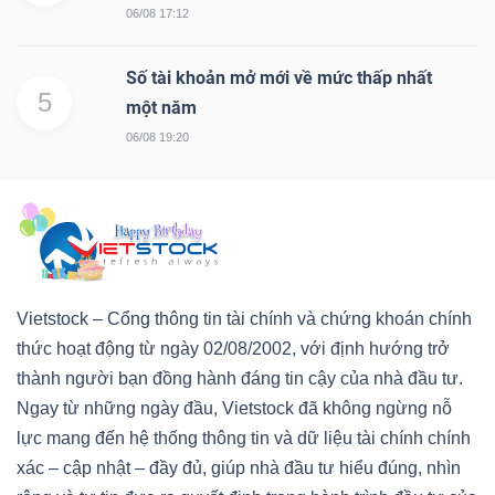
06/08 17:12
Bài
viết
Số tài khoản mở mới về mức thấp nhất
5
của
một năm
tác
06/08 19:20
giả
(-)
Báo
cáo
Vietstock – Cổng thông tin tài chính và chứng khoán chính
phân
thức hoạt động từ ngày 02/08/2002, với định hướng trở
tích
thành người bạn đồng hành đáng tin cậy của nhà đầu tư.
(-)
Ngay từ những ngày đầu, Vietstock đã không ngừng nỗ
lực mang đến hệ thống thông tin và dữ liệu tài chính chính
Thuật
xác – cập nhật – đầy đủ, giúp nhà đầu tư hiểu đúng, nhìn