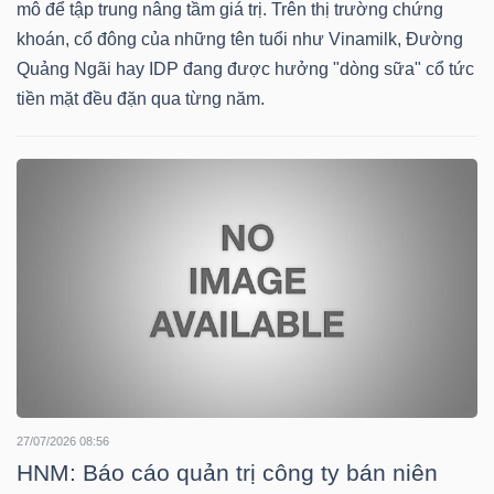
mô để tập trung nâng tầm giá trị. Trên thị trường chứng
HÀNG
khoán, cổ đông của những tên tuổi như Vinamilk, Đường
HÓA
Quảng Ngãi hay IDP đang được hưởng "dòng sữa" cổ tức
tiền mặt đều đặn qua từng năm.
KINH
TẾ
THẾ
GIỚI
ĐÔNG
27/07/2026 08:56
DƯƠNG
HNM: Báo cáo quản trị công ty bán niên