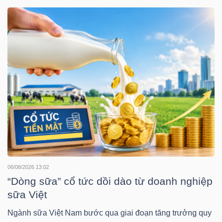
DOANH
NGHIỆP
BẤT
ĐỘNG
SẢN
TÀI
06/08/2026 13:02
“Dòng sữa” cổ tức dồi dào từ doanh nghiệp
CHÍNH
sữa Việt
Ngành sữa Việt Nam bước qua giai đoạn tăng trưởng quy