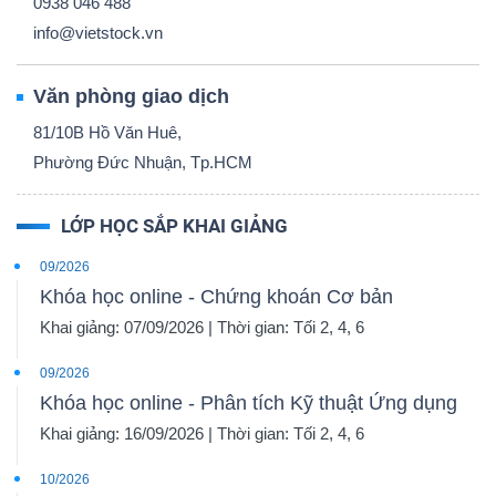
0938 046 488
info@vietstock.vn
Văn phòng giao dịch
Dữ
81/10B Hồ Văn Huê,
liệu
Phường Đức Nhuận, Tp.HCM
tài
chính
LỚP HỌC SẮP KHAI GIẢNG
09/2026
Khóa học online - Chứng khoán Cơ bản
Khai giảng: 07/09/2026 | Thời gian: Tối 2, 4, 6
09/2026
Khóa học online - Phân tích Kỹ thuật Ứng dụng
Khai giảng: 16/09/2026 | Thời gian: Tối 2, 4, 6
10/2026