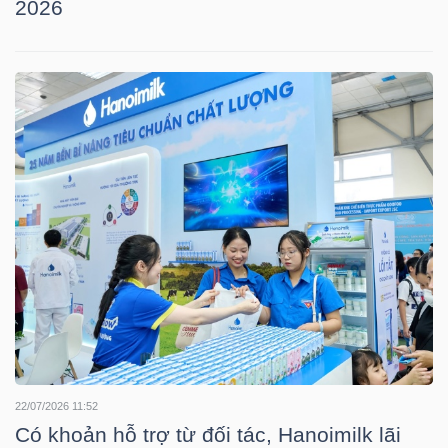
2026
TÀI
CHÍNH
CÁ
NHÂN
PHÂN
TÍCH
VIETSTOCKFINANCE
VĨ
22/07/2026 11:52
MÔ
Có khoản hỗ trợ từ đối tác, Hanoimilk lãi