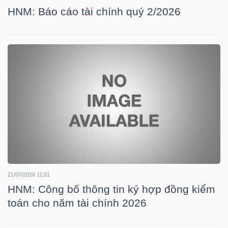
HNM: Báo cáo tài chính quý 2/2026
TRÁI
PHIẾU
CÔNG
CỤ
ĐẦU
TƯ
21/07/2026 11:01
HNM: Công bố thông tin ký hợp đồng kiểm
TRUY
toán cho năm tài chính 2026
XUẤT
DỮ