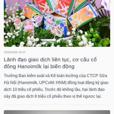
YẾU
TIÊU
DÙNG
THIẾT
19/06/2026 16:10
YẾU
Lãnh đạo giao dịch liên tục, cơ cấu cổ
đông Hanoimilk lại biến động
Trưởng Ban kiểm soát và Kế toán trưởng của CTCP Sữa
Hà Nội (Hanoimilk, UPCoM: HNM) đồng loạt đăng ký giao
CHĂM
dịch 10 triệu cổ phiếu. Trước đó không lâu, hai lãnh đạo
SÓC
này đã giao dịch 8 triệu cổ phiếu theo vị thế ngược lại.
SỨC
KHỎE