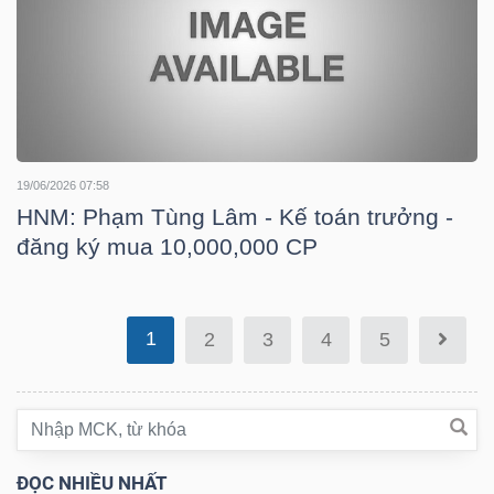
DỊCH
VỤ
TRUYỀN
THÔNG
19/06/2026 07:58
HNM: Phạm Tùng Lâm - Kế toán trưởng -
TIỆN
đăng ký mua 10,000,000 CP
ÍCH
1
2
3
4
5
BẤT
ĐỘNG
SẢN
ĐỌC NHIỀU NHẤT