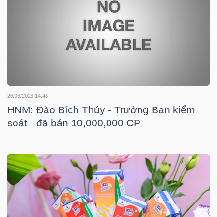
NGUYÊN
VẬT
LIỆU
CÔNG
26/06/2026 14:48
NGHIỆP
HNM: Đào Bích Thủy - Trưởng Ban kiểm
soát - đã bán 10,000,000 CP
TIÊU
DÙNG
KHÔNG
THIẾT