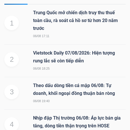
Mã
Trung Quốc mở chiến dịch truy thu thuế
chứng
toàn cầu, rà soát cả hồ sơ từ hơn 20 năm
1
khoán
trước
(-)
06/08 17:11
Tất cả
Cổ phiếu
Chỉ số
Chứng chỉ quỹ
Chứng 
Vietstock Daily 07/08/2026: Hiện tượng
2
Lãnh
rung lắc sẽ còn tiếp diễn
đạo
06/08 18:25
(-)
Theo dấu dòng tiền cá mập 06/08: Tự
Tất cả
Người nội bộ
Người liên quan
Cổ đông lớn
3
doanh, khối ngoại đồng thuận bán ròng
06/08 19:40
Tin
tức
Nhịp đập Thị trường 06/08: Áp lực bán gia
(-)
4
tăng, dòng tiền thận trọng trên HOSE