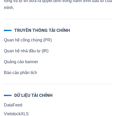
ngữ
rộng và tự tin đưa ra quyết định trong hành trình đầu tư của
(-)
mình.
Dịch
TRUYỀN THÔNG TÀI CHÍNH
vụ
(-)
Quan hệ công chúng (PR)
Quan hệ nhà đầu tư (IR)
Đào
Quảng cáo banner
tạo
Báo cáo phân tích
DỮ LIỆU TÀI CHÍNH
Sách
DataFeed
tài
VietstockXLS
chính