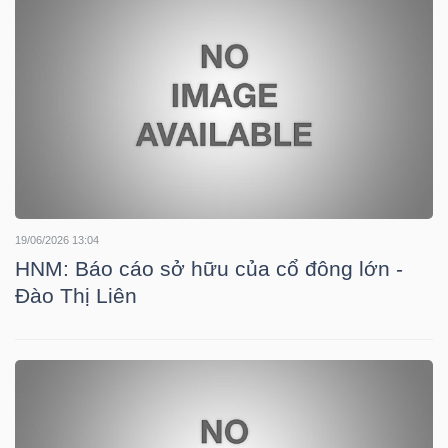
TÀI
CHÍNH
19/06/2026 13:04
CÔNG
HNM: Báo cáo sở hữu của cổ đông lớn -
NGHỆ
Đào Thị Liên
THÔNG
TIN