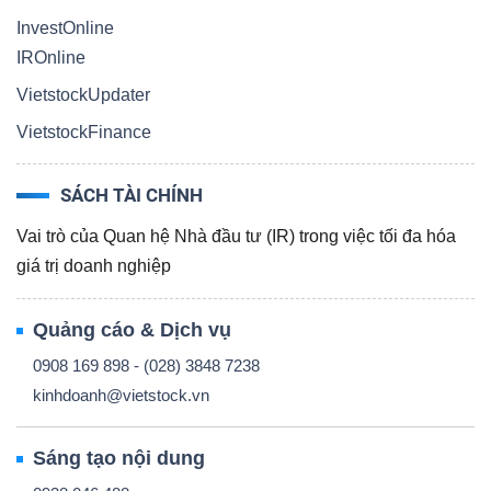
InvestOnline
IROnline
VietstockUpdater
Công
VietstockFinance
cụ
đầu
SÁCH TÀI CHÍNH
tư
Vai trò của Quan hệ Nhà đầu tư (IR) trong việc tối đa hóa
giá trị doanh nghiệp
Quảng cáo & Dịch vụ
Truyền
0908 169 898 - (028) 3848 7238
thông
kinhdoanh@vietstock.vn
tài
chính
Sáng tạo nội dung