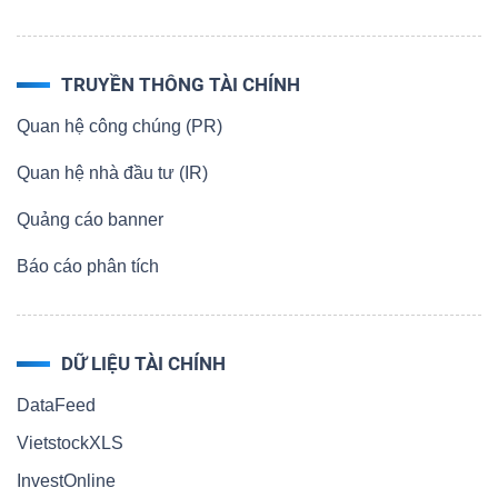
NGUYÊN
VẬT
LIỆU
TRUYỀN THÔNG TÀI CHÍNH
Quan hệ công chúng (PR)
Quan hệ nhà đầu tư (IR)
CÔNG
Quảng cáo banner
NGHIỆP
Báo cáo phân tích
DỮ LIỆU TÀI CHÍNH
TIÊU
DataFeed
DÙNG
VietstockXLS
KHÔNG
THIẾT
InvestOnline