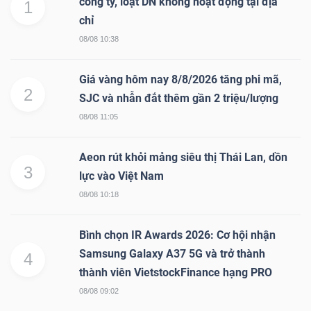
công ty, loạt DN không hoạt động tại địa
1
chỉ
08/08 10:38
TRÁI
PHIẾU
Giá vàng hôm nay 8/8/2026 tăng phi mã,
2
SJC và nhẫn đắt thêm gần 2 triệu/lượng
08/08 11:05
CÔNG
Aeon rút khỏi mảng siêu thị Thái Lan, dồn
CỤ
3
lực vào Việt Nam
ĐẦU
08/08 10:18
TƯ
Bình chọn IR Awards 2026: Cơ hội nhận
Samsung Galaxy A37 5G và trở thành
4
TRUY
thành viên VietstockFinance hạng PRO
XUẤT
08/08 09:02
DỮ