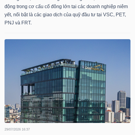
HÀNG
động trong cơ cấu cổ đông lớn tại các doanh nghiệp niêm
HÓA
yết, nổi bật là các giao dịch của quỹ đầu tư tại VSC, PET,
PNJ và FRT.
KINH
TẾ
THẾ
GIỚI
ĐÔNG
DƯƠNG
29/07/2026 16:37