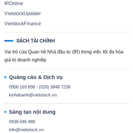
YẾU
IROnline
VietstockUpdater
VietstockFinance
TIÊU
SÁCH TÀI CHÍNH
DÙNG
Vai trò của Quan hệ Nhà đầu tư (IR) trong việc tối đa hóa
THIẾT
giá trị doanh nghiệp
YẾU
Quảng cáo & Dịch vụ
0908 169 898 - (028) 3848 7238
kinhdoanh@vietstock.vn
CHĂM
SÓC
Sáng tạo nội dung
SỨC
0938 046 488
KHỎE
info@vietstock.vn