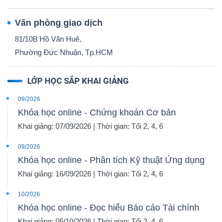
Văn phòng giao dịch
81/10B Hồ Văn Huê,
TÀI
Phường Đức Nhuận, Tp.HCM
CHÍNH
LỚP HỌC SẮP KHAI GIẢNG
09/2026
Khóa học online - Chứng khoán Cơ bản
CÔNG
Khai giảng: 07/09/2026 | Thời gian: Tối 2, 4, 6
NGHỆ
09/2026
THÔNG
Khóa học online - Phân tích Kỹ thuật Ứng dụng
TIN
Khai giảng: 16/09/2026 | Thời gian: Tối 2, 4, 6
10/2026
Khóa học online - Đọc hiểu Báo cáo Tài chính
Khai giảng: 05/10/2026 | Thời gian: Tối 2, 4, 6