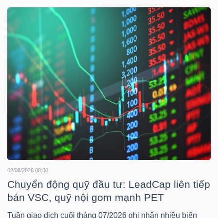
DOANH
NGHIỆP
BẤT
ĐỘNG
SẢN
TÀI
02/08/2026 08:30
CHÍNH
Chuyển động quỹ đầu tư: LeadCap liên tiếp
bán VSC, quỹ nội gom mạnh PET
Tuần giao dịch cuối tháng 07/2026 ghi nhận nhiều biến