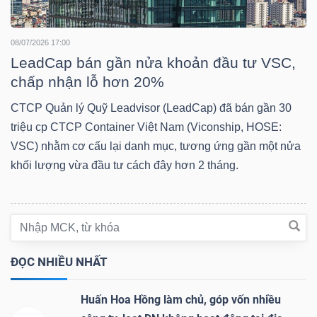
08/07/2026 17:00
NGÀNH
LeadCap bán gần nửa khoản đầu tư VSC,
chấp nhận lỗ hơn 20%
CTCP Quản lý Quỹ Leadvisor (LeadCap) đã bán gần 30
DOANH
triệu cp CTCP Container Việt Nam (Viconship, HOSE:
NGHIỆP
VSC) nhằm cơ cấu lại danh mục, tương ứng gần một nửa
khối lượng vừa đầu tư cách đây hơn 2 tháng.
CỔ
PHIẾU
ĐỌC NHIỀU NHẤT
PHÁI
Huấn Hoa Hồng làm chủ, góp vốn nhiều
SINH