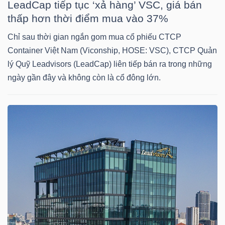
LeadCap tiếp tục ‘xả hàng’ VSC, giá bán
thấp hơn thời điểm mua vào 37%
TÀI
Chỉ sau thời gian ngắn gom mua cổ phiếu CTCP
CHÍNH
Container Việt Nam (Viconship, HOSE: VSC), CTCP Quản
CÁ
lý Quỹ Leadvisors (LeadCap) liên tiếp bán ra trong những
NHÂN
ngày gần đây và không còn là cổ đông lớn.
PHÂN
TÍCH
VIETSTOCKFINANCE
VĨ
MÔ