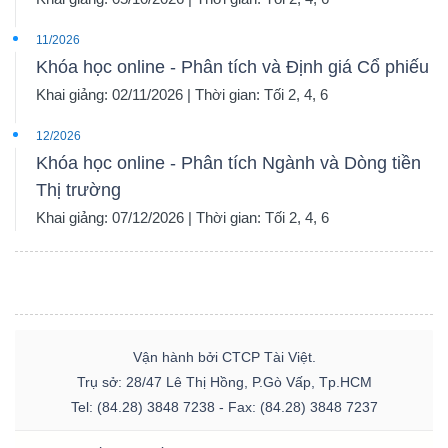
DỊCH
VỤ
11/2026
TRUYỀN
Khóa học online - Phân tích và Định giá Cổ phiếu
THÔNG
Khai giảng: 02/11/2026 | Thời gian: Tối 2, 4, 6
12/2026
Khóa học online - Phân tích Ngành và Dòng tiền
Thị trường
TIỆN
Khai giảng: 07/12/2026 | Thời gian: Tối 2, 4, 6
ÍCH
Vận hành bởi CTCP Tài Việt.
BẤT
Trụ sở: 28/47 Lê Thị Hồng, P.Gò Vấp, Tp.HCM
ĐỘNG
Tel: (84.28) 3848 7238 - Fax: (84.28) 3848 7237
SẢN