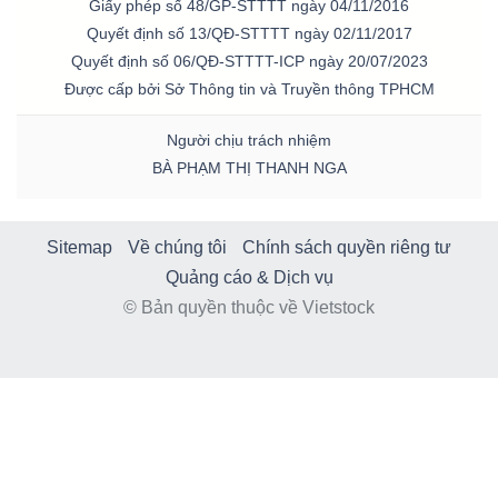
Giấy phép số 48/GP-STTTT ngày 04/11/2016
Mã
Quyết định số 13/QĐ-STTTT ngày 02/11/2017
chứng
Quyết định số 06/QĐ-STTTT-ICP ngày 20/07/2023
khoán
Được cấp bởi Sở Thông tin và Truyền thông TPHCM
(-)
Người chịu trách nhiệm
BÀ PHẠM THỊ THANH NGA
Tất cả
Cổ phiếu
Chỉ số
Chứng chỉ quỹ
Chứng 
Lãnh
Sitemap
Về chúng tôi
Chính sách quyền riêng tư
đạo
Quảng cáo & Dịch vụ
(-)
© Bản quyền thuộc về Vietstock
Tất cả
Người nội bộ
Người liên quan
Cổ đông lớn
Tin
tức
(-)