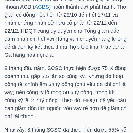
khoán ACB (
ACBS
) hoàn thành đợt phát hành. Thời
gian cổ đông nộp tiền từ 28/10 đến hết 17/11 và
nhận chứng nhận sở hữu cổ phần từ 22/11 đến
TRÁI
22/12. HĐQT cũng ủy quyền cho Tổng giám đốc
PHIẾU
đàm phán chi tiết với Hãng vận chuyển hàng không
để đi đến ký kết thỏa thuận hợp tác khai thác dự án
Ga hàng hóa nội địa.
CÔNG
8 tháng đầu năm, SCSC thực hiện được 75 tỷ đồng
CỤ
doanh thu, gấp 2.5 lần so cùng kỳ. Nhưng do hoạt
ĐẦU
động tài chính âm 54 tỷ đồng (chủ yếu do chi phí lãi
TƯ
vay) nên công ty lỗ ròng 50.6 tỷ đồng, trong khi
cùng kỳ lãi 2.7 tỷ đồng. Theo đó, HĐQT đã yêu cầu
ban giám đốc tìm nguồn vốn vay rẻ hơn để giảm chi
TRUY
phí tài chính.
XUẤT
DỮ
Như vậy, 8 tháng SCSC đã thực hiện được 55% kế