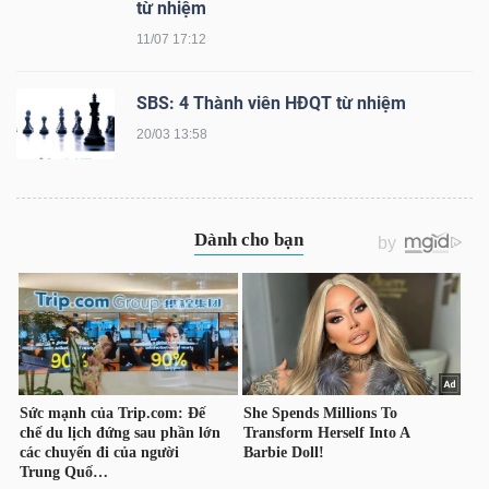
từ nhiệm
YẾU
11/07 17:12
SBS: 4 Thành viên HĐQT từ nhiệm
20/03 13:58
TIÊU
DÙNG
THIẾT
YẾU
CHĂM
SÓC
SỨC
KHỎE