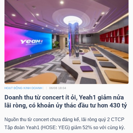
HOẠT ĐỘNG KINH DOANH
06/08 18:04
Doanh thu từ concert ít ỏi, Yeah1 giảm nửa
lãi ròng, có khoản ủy thác đầu tư hơn 430 tỷ
Nguồn thu từ concert chưa đáng kể, lãi ròng quý 2 CTCP
Tập đoàn Yeah1 (HOSE: YEG) giảm 52% so với cùng kỳ.