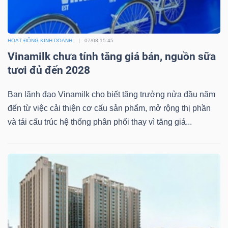
Bài
viết
HOẠT ĐỘNG KINH DOANH
07/08 15:45
của
Vinamilk chưa tính tăng giá bán, nguồn sữa
tác
tươi đủ đến 2028
giả
(-)
Ban lãnh đạo Vinamilk cho biết tăng trưởng nửa đầu năm
đến từ việc cải thiện cơ cấu sản phẩm, mở rộng thị phần
và tái cấu trúc hệ thống phân phối thay vì tăng giá...
Báo
cáo
phân
tích
(-)
Thuật