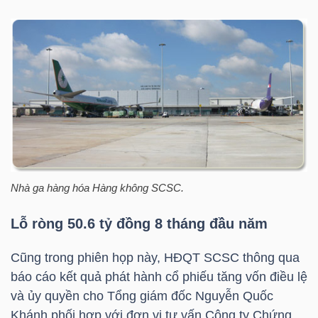
NGÀNH
DOANH
NGHIỆP
Nhà ga hàng hóa Hàng không SCSC.
CỔ
Lỗ ròng 50.6 tỷ đồng 8 tháng đầu năm
PHIẾU
Cũng trong phiên họp này, HĐQT SCSC thông qua
báo cáo kết quả phát hành cổ phiếu tăng vốn điều lệ
PHÁI
và ủy quyền cho Tổng giám đốc Nguyễn Quốc
SINH
Khánh phối hợp với đơn vị tư vấn Công ty Chứng