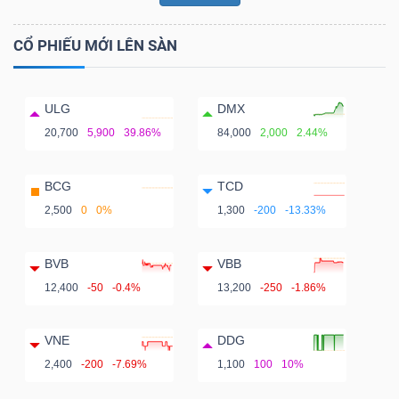
CỔ PHIẾU MỚI LÊN SÀN
ULG
DMX
20,700
5,900
39.86%
84,000
2,000
2.44%
BCG
TCD
2,500
0
0%
1,300
-200
-13.33%
BVB
VBB
12,400
-50
-0.4%
13,200
-250
-1.86%
VNE
DDG
2,400
-200
-7.69%
1,100
100
10%