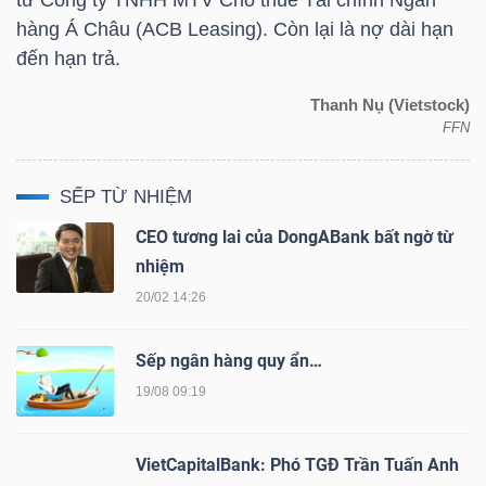
NGUYÊN
hàng Á Châu (ACB Leasing). Còn lại là nợ dài hạn
VẬT
đến hạn trả.
LIỆU
Thanh Nụ (Vietstock)
FFN
SẾP TỪ NHIỆM
CÔNG
CEO tương lai của DongABank bất ngờ từ
NGHIỆP
nhiệm
20/02 14:26
Sếp ngân hàng quy ẩn…
TIÊU
19/08 09:19
DÙNG
KHÔNG
VietCapitalBank: Phó TGĐ Trần Tuấn Anh
THIẾT