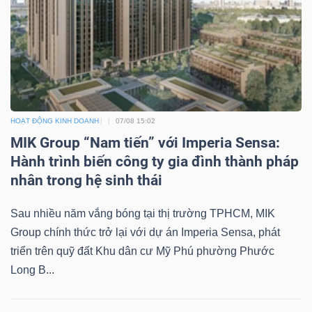
ngữ
(-)
Dịch
vụ
(-)
HOẠT ĐỘNG KINH DOANH
07/08 15:02
MIK Group “Nam tiến” với Imperia Sensa:
Hành trình biến công ty gia đình thành pháp
Đào
nhân trong hệ sinh thái
tạo
Sau nhiều năm vắng bóng tại thị trường TPHCM, MIK
Group chính thức trở lại với dự án Imperia Sensa, phát
triển trên quỹ đất Khu dân cư Mỹ Phú phường Phước
Sách
Long B...
tài
chính