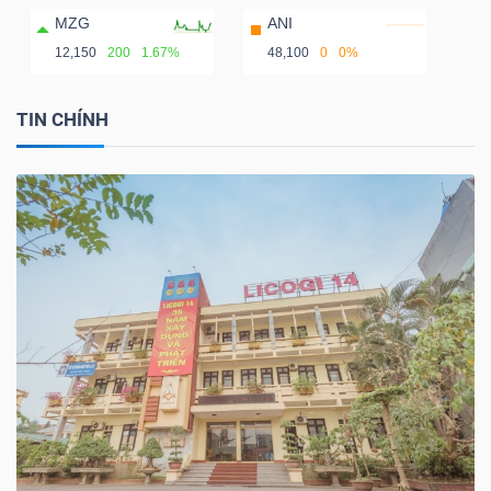
MZG
ANI
12,150
200
1.67%
48,100
0
0%
TIN CHÍNH