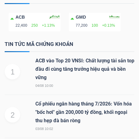
DỊCH
VỤ
ACB
GMD
TRUYỀN
22,400
250
+1.13%
77,200
100
+0.13%
THÔNG
TIN TỨC MÃ CHỨNG KHOÁN
ACB vào Top 20 VNSI: Chất lượng tài sản top
TIỆN
đầu đi cùng tăng trưởng hiệu quả và bền
1
ÍCH
vững
04/08 10:00
Cổ phiếu ngân hàng tháng 7/2026: Vốn hóa
"bốc hơi" gần 200,000 tỷ đồng, khối ngoại
BẤT
2
thu hẹp đà bán ròng
ĐỘNG
SẢN
03/08 10:02