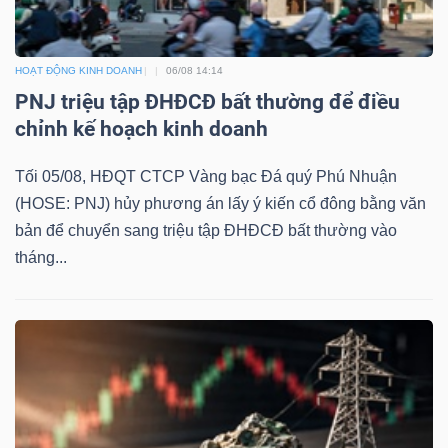
HOẠT ĐỘNG KINH DOANH
06/08 14:14
PNJ triệu tập ĐHĐCĐ bất thường để điều
chỉnh kế hoạch kinh doanh
Tối 05/08, HĐQT CTCP Vàng bạc Đá quý Phú Nhuận
(HOSE: PNJ) hủy phương án lấy ý kiến cổ đông bằng văn
bản để chuyển sang triệu tập ĐHĐCĐ bất thường vào
tháng...