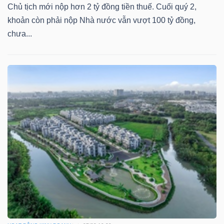
Chủ tịch mới nộp hơn 2 tỷ đồng tiền thuế. Cuối quý 2,
khoản còn phải nộp Nhà nước vẫn vượt 100 tỷ đồng,
chưa...
Dữ
liệu
tài
chính