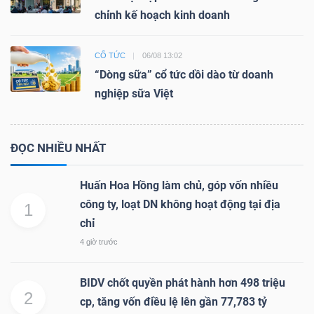
chỉnh kế hoạch kinh doanh
CỔ TỨC
06/08 13:02
“Dòng sữa” cổ tức dồi dào từ doanh
nghiệp sữa Việt
ĐỌC NHIỀU NHẤT
Huấn Hoa Hồng làm chủ, góp vốn nhiều
công ty, loạt DN không hoạt động tại địa
1
chỉ
4 giờ trước
BIDV chốt quyền phát hành hơn 498 triệu
2
cp, tăng vốn điều lệ lên gần 77,783 tỷ