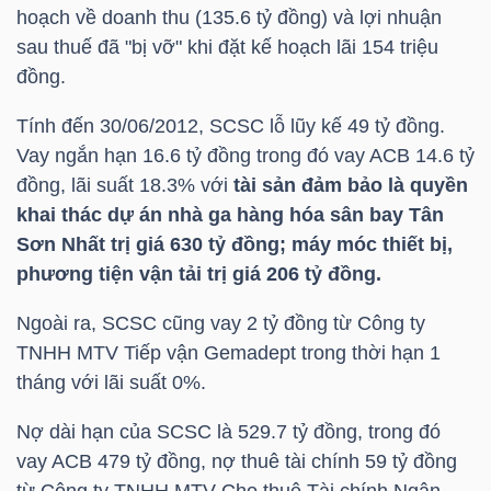
hoạch về doanh thu (135.6 tỷ đồng) và lợi nhuận
LIỆU
sau thuế đã "bị vỡ" khi đặt kế hoạch lãi 154 triệu
đồng.
Ngành
(-)
Tính đến 30/06/2012, SCSC lỗ lũy kế 49 tỷ đồng.
Vay ngắn hạn 16.6 tỷ đồng trong đó vay ACB 14.6 tỷ
VS-
đồng, lãi suất 18.3% với
tài sản đảm bảo là quyền
SECTOR
khai thác dự án nhà ga hàng hóa sân bay Tân
Sơn Nhất trị giá 630 tỷ đồng; máy móc thiết bị,
phương tiện vận tải trị giá 206 tỷ đồng.
Ngoài ra, SCSC cũng vay 2 tỷ đồng từ Công ty
NĂNG
TNHH MTV Tiếp vận Gemadept trong thời hạn 1
LƯỢNG
tháng với lãi suất 0%.
Nợ dài hạn của SCSC là 529.7 tỷ đồng, trong đó
vay ACB 479 tỷ đồng, nợ thuê tài chính 59 tỷ đồng
từ Công ty TNHH MTV Cho thuê Tài chính Ngân