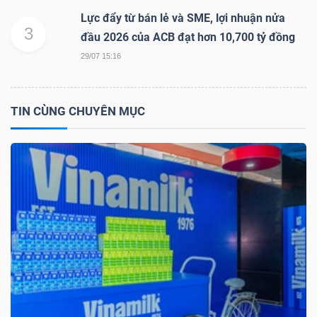
Lực đẩy từ bán lẻ và SME, lợi nhuận nửa
Mã
3
đầu 2026 của ACB đạt hơn 10,700 tỷ đồng
chứng
khoán
29/07 15:16
(-)
Tất cả
Cổ phiếu
Chỉ số
Chứng chỉ quỹ
Chứng 
TIN CÙNG CHUYÊN MỤC
Lãnh
đạo
(-)
Tất cả
Người nội bộ
Người liên quan
Cổ đông lớn
Tin
tức
(-)