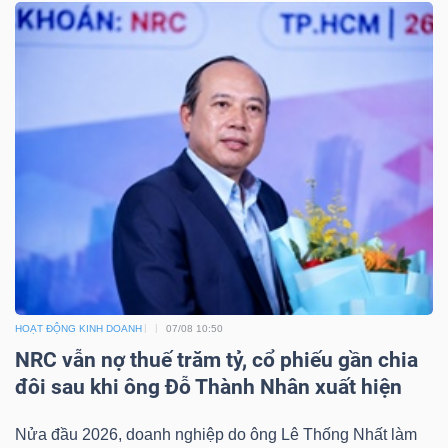
Công
cụ
đầu
tư
Truyền
HOẠT ĐỘNG KINH DOANH
07/08 10:50
NRC vẫn nợ thuế trăm tỷ, cổ phiếu gần chia
thông
đôi sau khi ông Đỗ Thành Nhân xuất hiện
tài
chính
Nửa đầu 2026, doanh nghiệp do ông Lê Thống Nhất làm