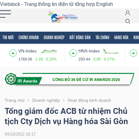
Vietstock - Trang thông tin điện tử tổng hợp
English
TIN MỚI
CHỨNG KHOÁN
DOANH NGHIỆP
BẤT ĐỘNG SẢN
TÀI CHÍNH
HÀNG HÓA
KIN
Tất cả
Tính năng
Ngành
Mã chứng khoán
Lãnh
VN-Index
HNX-Index
Tính
1768.06
3.28
0.19%
293.44
0.80
0.27%
năng
(-)
VIETSTOCK
Trang chủ
Doanh nghiệp
Hoạt động kinh doanh
Tổng giám đốc ACB từ nhiệm Chủ
tịch Cty Dịch vụ Hàng hóa Sài Gòn
CHỨNG
KHOÁN
04/10/2012 16:17