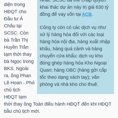
Nhất. SCSC đã thế chấp quyền
HÀNG
diện trong
khai thác dự án này trị giá 630 tỷ
HÓA
HĐQT cho
đồng để vay vốn tại
ACB
.
Đầu tư Á
Châu tại
Công ty còn có các dịch vụ như
SCSC. Còn
xử lý hàng hóa đối với các loại
KINH
bà Trần Thị
hàng hóa nội địa, hàng xuất nhập
TẾ
Huyền Trân
khẩu, hàng quá cảnh và hàng
tạm thời thay
chuyển cửa khẩu; dịch vụ kho
bà Ngọc trong
đóng ghép hàng hóa Kho Ngoại
THẾ
BKS. Ngoài
Quan; hàng OBC (hàng gởi cấp
GIỚI
ra, ông Phan
tốc theo dạng xách tay); văn
Lê Hoan - Phó
phòng và nhà kho cho thuê.
chủ tịch
HĐQT tạm
ĐÔNG
thời thay ông Toàn điều hành HĐQT đến khi HĐQT
DƯƠNG
bầu chủ tịch mới.