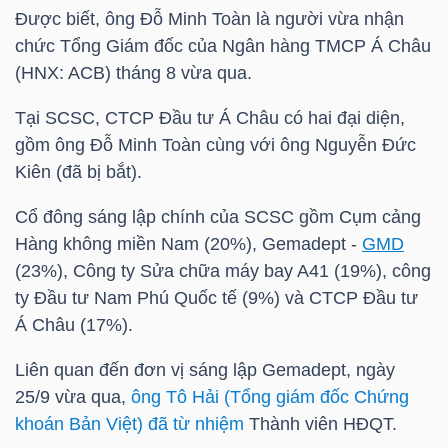
Được biết, ông Đỗ Minh Toàn là người vừa nhận
chức Tổng Giám đốc của Ngân hàng TMCP Á Châu
TÀI
(HNX: ACB) tháng 8 vừa qua.
CHÍNH
CÁ
Tại SCSC, CTCP Đầu tư Á Châu có hai đại diện,
NHÂN
gồm ông Đỗ Minh Toàn cùng với ông Nguyễn Đức
Kiên (đã bị bắt).
Cổ đông sáng lập chính của SCSC gồm Cụm cảng
PHÂN
Hàng không miền Nam (20%), Gemadept -
GMD
TÍCH
(23%), Công ty Sửa chữa máy bay A41 (19%), công
VIETSTOCKFINANCE
ty Đầu tư Nam Phú Quốc tế (9%) và CTCP Đầu tư
Á Châu (17%).
Liên quan đến đơn vị sáng lập Gemadept, ngày
25/9 vừa qua,
ông Tô Hải (Tổng giám đốc Chứng
VĨ
khoán Bản Việt) đã từ nhiệm
Thành viên HĐQT.
MÔ