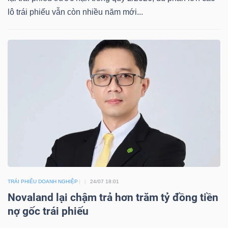
lô trái phiếu vẫn còn nhiều năm mới...
TRÁI
PHIẾU
CÔNG
CỤ
ĐẦU
TƯ
TRÁI PHIẾU DOANH NGHIỆP
24/07 18:01
TRUY
Novaland lại chậm trả hơn trăm tỷ đồng tiền
XUẤT
nợ gốc trái phiếu
DỮ