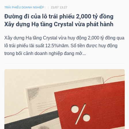
YẾU
TRÁI PHIẾU DOANH NGHIỆP
21/07 13:27
Đường đi của lô trái phiếu 2,000 tỷ đồng
Xây dựng Hạ tầng Crystal vừa phát hành
TIÊU
Xây dựng Hạ tầng Crystal vừa huy động 2,000 tỷ đồng qua
lô trái phiếu lãi suất 12.5%/năm. Số tiền được huy động
DÙNG
trong bối cảnh doanh nghiệp đang mở...
THIẾT
YẾU
CHĂM
SÓC
SỨC
KHỎE