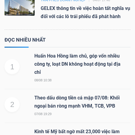
TRÁI PHIẾU DOANH NGHIỆP
04/07 17:46
GELEX thông tin về việc hoàn tất nghĩa vụ
đối với các lô trái phiếu đã phát hành
Dữ
liệu
ĐỌC NHIỀU NHẤT
tài
chính
Huấn Hoa Hồng làm chủ, góp vốn nhiều
công ty, loạt DN không hoạt động tại địa
1
chỉ
08/08 10:38
Theo dấu dòng tiền cá mập 07/08: Khối
2
ngoại bán ròng mạnh VHM, TCB, VPB
07/08 19:29
Kinh tế Mỹ bất ngờ mất 23,000 việc làm