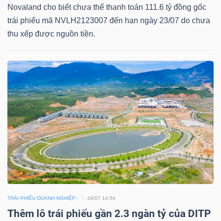
Novaland cho biết chưa thể thanh toán 111.6 tỷ đồng gốc
LIỆU
trái phiếu mã NVLH2123007 đến hạn ngày 23/07 do chưa
thu xếp được nguồn tiền.
Ngành
(-)
VS-
SECTOR
NĂNG
LƯỢNG
TRÁI PHIẾU DOANH NGHIỆP
24/07 14:54
Thêm lô trái phiếu gần 2.3 ngàn tỷ của DITP