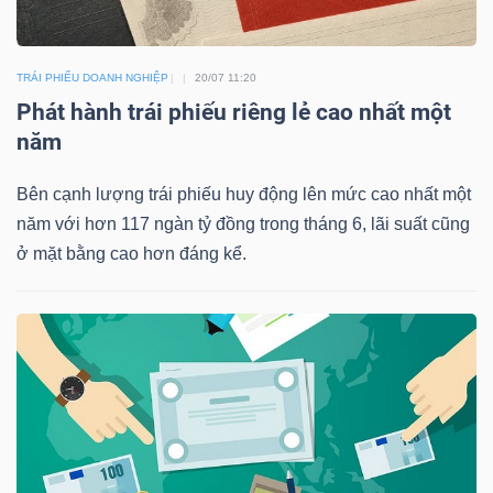
TRÁI PHIẾU DOANH NGHIỆP
20/07 11:20
TÀI
Phát hành trái phiếu riêng lẻ cao nhất một
CHÍNH
năm
Bên cạnh lượng trái phiếu huy động lên mức cao nhất một
năm với hơn 117 ngàn tỷ đồng trong tháng 6, lãi suất cũng
ở mặt bằng cao hơn đáng kể.
CÔNG
NGHỆ
THÔNG
TIN