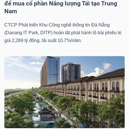
để mua cổ phần Năng lượng Tái tạo Trung
NGUYÊN
Nam
VẬT
LIỆU
CTCP Phát triển Khu Công nghệ thông tin Đà Nẵng
(Danang IT Park, DITP) hoàn tất phát hành lô trái phiếu trị
giá 2,269 tỷ đồng, lãi suất 10.7%/năm.
CÔNG
NGHIỆP
TIÊU
DÙNG
KHÔNG
THIẾT