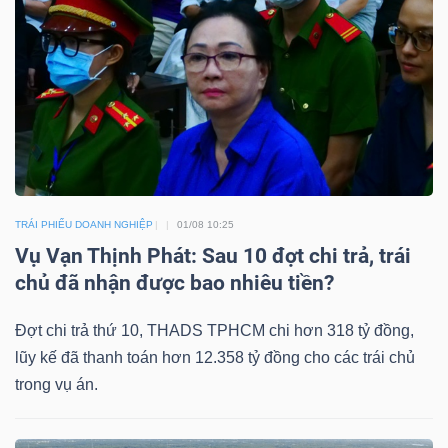
HÀNG
HÓA
KINH
TẾ
TRÁI PHIẾU DOANH NGHIỆP
01/08 10:25
Vụ Vạn Thịnh Phát: Sau 10 đợt chi trả, trái
THẾ
chủ đã nhận được bao nhiêu tiền?
GIỚI
Đợt chi trả thứ 10, THADS TPHCM chi hơn 318 tỷ đồng,
lũy kế đã thanh toán hơn 12.358 tỷ đồng cho các trái chủ
ĐÔNG
trong vụ án.
DƯƠNG