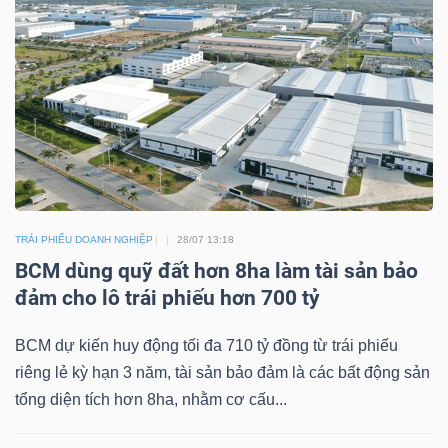
TÀI
CHÍNH
CÁ
NHÂN
PHÂN
TRÁI PHIẾU DOANH NGHIỆP
28/07 13:18
TÍCH
BCM dùng quỹ đất hơn 8ha làm tài sản bảo
VIETSTOCKFINANCE
đảm cho lô trái phiếu hơn 700 tỷ
BCM dự kiến huy động tối đa 710 tỷ đồng từ trái phiếu
riêng lẻ kỳ hạn 3 năm, tài sản bảo đảm là các bất động sản
tổng diện tích hơn 8ha, nhằm cơ cấu...
VĨ
MÔ