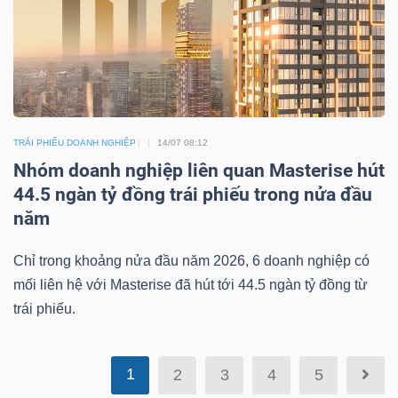
Mã
chứng
khoán
(-)
Tất cả
Cổ phiếu
Chỉ số
Chứng chỉ quỹ
Chứng 
TRÁI PHIẾU DOANH NGHIỆP
14/07 08:12
Nhóm doanh nghiệp liên quan Masterise hút
Lãnh
44.5 ngàn tỷ đồng trái phiếu trong nửa đầu
đạo
năm
(-)
Chỉ trong khoảng nửa đầu năm 2026, 6 doanh nghiệp có
Tất cả
Người nội bộ
Người liên quan
Cổ đông lớn
mối liên hệ với Masterise đã hút tới 44.5 ngàn tỷ đồng từ
trái phiếu.
Tin
tức
(-)
1
2
3
4
5