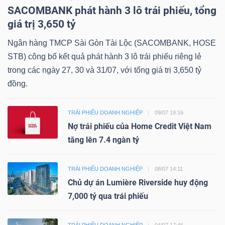
SACOMBANK phát hành 3 lô trái phiếu, tổng
giá trị 3,650 tỷ
Ngân hàng TMCP Sài Gòn Tài Lộc (SACOMBANK, HOSE
STB) công bố kết quả phát hành 3 lô trái phiếu riêng lẻ
Công
trong các ngày 27, 30 và 31/07, với tổng giá trị 3,650 tỷ
cụ
đồng.
đầu
tư
TRÁI PHIẾU DOANH NGHIỆP
09/07 19:16
Nợ trái phiếu của Home Credit Việt Nam
tăng lên 7.4 ngàn tỷ
Truyền
TRÁI PHIẾU DOANH NGHIỆP
08/07 14:11
thông
Chủ dự án Lumière Riverside huy động
tài
7,000 tỷ qua trái phiếu
chính