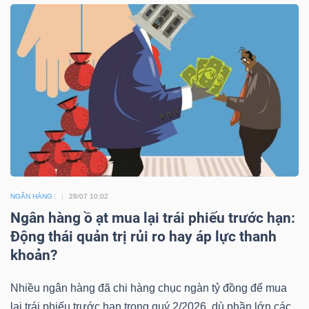
NGÀNH
DOANH
NGHIỆP
CỔ
NGÂN HÀNG
28/07 10:02
Ngân hàng ồ ạt mua lại trái phiếu trước hạn:
PHIẾU
Động thái quản trị rủi ro hay áp lực thanh
khoản?
PHÁI
Nhiều ngân hàng đã chi hàng chục ngàn tỷ đồng để mua
SINH
lại trái phiếu trước hạn trong quý 2/2026, dù phần lớn các