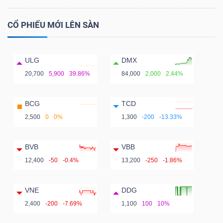
Bài
CỔ PHIẾU MỚI LÊN SÀN
viết
của
tác
ULG
DMX
giả
20,700
5,900
39.86%
84,000
2,000
2.44%
(-)
BCG
TCD
2,500
0
0%
1,300
-200
-13.33%
Báo
cáo
BVB
VBB
phân
12,400
-50
-0.4%
13,200
-250
-1.86%
tích
(-)
VNE
DDG
2,400
-200
-7.69%
1,100
100
10%
Thuật