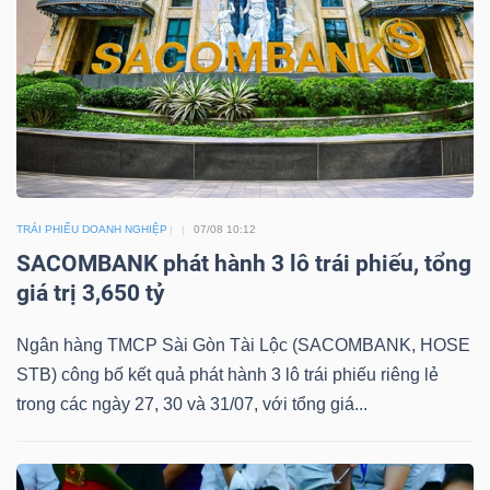
DOANH
NGHIỆP
BẤT
TRÁI PHIẾU DOANH NGHIỆP
07/08 10:12
ĐỘNG
SACOMBANK phát hành 3 lô trái phiếu, tổng
SẢN
giá trị 3,650 tỷ
Ngân hàng TMCP Sài Gòn Tài Lộc (SACOMBANK, HOSE
TÀI
STB) công bố kết quả phát hành 3 lô trái phiếu riêng lẻ
CHÍNH
trong các ngày 27, 30 và 31/07, với tổng giá...