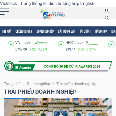
Vietstock - Trang thông tin điện tử tổng hợp
English
TIN MỚI
CHỨNG KHOÁN
DOANH NGHIỆP
BẤT ĐỘNG SẢN
TÀI CHÍNH
HÀNG HÓA
KIN
Tất cả
Tính năng
Ngành
Mã chứng khoán
Lãnh
VN-Index
HNX-Index
Tính
1768.06
3.28
0.19%
293.44
0.80
0.27%
năng
(-)
VIETSTOCK
Trang chủ
Doanh nghiệp
Trái phiếu doanh nghiệp
TRÁI PHIẾU DOANH NGHIỆP
CHỨNG
KHOÁN