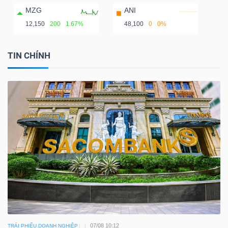
ngữ
MZG
ANI
(-)
12,150
200
1.67%
48,100
0
0%
Dịch
TIN CHÍNH
vụ
(-)
Đào
tạo
Sách
tài
chính
07/08 10:12
TRÁI PHIẾU DOANH NGHIỆP