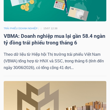
DỊCH
VỤ
TRUYỀN
THÔNG
TRÁI PHIẾU DOANH NGHIỆP
15/07 12:38
VBMA: Doanh nghiệp mua lại gần 58.4 ngàn
tỷ đồng trái phiếu trong tháng 6
TIỆN
Theo dữ liệu từ Hiệp hội Thị trường trái phiếu Việt Nam
ÍCH
(VBMA) tổng hợp từ HNX và SSC, trong tháng 6 (tính đến
ngày 30/06/2026), có tổng cộng 41 đợt...
BẤT
ĐỘNG
SẢN