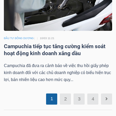
Mã
chứng
khoán
(-)
ĐẦU TƯ ĐÔNG DƯƠNG
10/03 11:21
Tất cả
Cổ phiếu
Chỉ số
Chứng chỉ quỹ
Chứng 
Campuchia tiếp tục tăng cường kiểm soát
hoạt động kinh doanh xăng dầu
Lãnh
đạo
Campuchia đã đưa ra cảnh báo về việc thu hồi giấy phép
(-)
kinh doanh đối với các chủ doanh nghiệp có biểu hiện trục
lợi, bán nhiên liệu cao hơn mức quy...
Tất cả
Người nội bộ
Người liên quan
Cổ đông lớn
Tin
1
2
3
4
tức
(-)