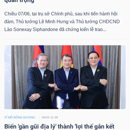
quan trọng
LIỆU
Chiều 07/06, tại trụ sở Chính phủ, sau khi tiến hành hội
Ngành
đàm, Thủ tướng Lê Minh Hưng và Thủ tướng CHDCND
(-)
Lào Sonexay Siphandone đã chứng kiến lễ trao...
VS-
SECTOR
NĂNG
LƯỢNG
VĨ MÔ ĐÔNG DƯƠNG
08/05 11:38
Biến 'gần gũi địa lý' thành 'lợi thế gắn kết