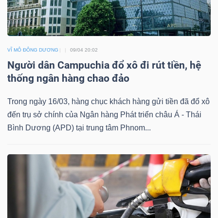
DỊCH
VỤ
TRUYỀN
THÔNG
VĨ MÔ ĐÔNG DƯƠNG
09/04 20:02
Người dân Campuchia đổ xô đi rút tiền, hệ
thống ngân hàng chao đảo
Trong ngày 16/03, hàng chục khách hàng gửi tiền đã đổ xô
TIỆN
đến trụ sở chính của Ngân hàng Phát triển châu Á - Thái
ÍCH
Bình Dương (APD) tại trung tâm Phnom...
BẤT
ĐỘNG
SẢN