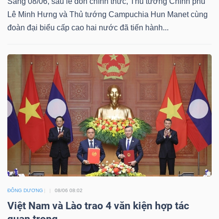
Sáng 08/06, sau lễ đón chính thức, Thủ tướng Chính phủ
Lê Minh Hưng và Thủ tướng Campuchia Hun Manet cùng
đoàn đại biểu cấp cao hai nước đã tiến hành...
TRÁI
PHIẾU
CÔNG
CỤ
ĐẦU
TƯ
TRUY
ĐÔNG DƯƠNG
08/06 08:02
XUẤT
Việt Nam và Lào trao 4 văn kiện hợp tác
DỮ