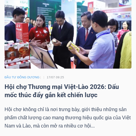
HÀNG
HÓA
KINH
TẾ
THẾ
ĐẦU TƯ ĐÔNG DƯƠNG
17/07 09:25
GIỚI
Hội chợ Thương mại Việt-Lào 2026: Dấu
mốc thúc đẩy gắn kết chiến lược
Hội chợ không chỉ là nơi trưng bày, giới thiệu những sản
ĐÔNG
phẩm chất lượng cao mang thương hiệu quốc gia của Việt
DƯƠNG
Nam và Lào, mà còn mở ra nhiều cơ hội...