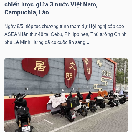
chiến lược' giữa 3 nước Việt Nam,
NGUYÊN
Campuchia, Lào
VẬT
LIỆU
Ngày 8/5, tiếp tục chương trình tham dự Hội nghị cấp cao
ASEAN lần thứ 48 tại Cebu, Philippines, Thủ tướng Chính
phủ Lê Minh Hưng đã có cuộc ăn sáng...
CÔNG
NGHIỆP
TIÊU
DÙNG
KHÔNG
THIẾT