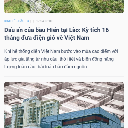
KINH TẾ - ĐẦU TƯ
17/04 08:00
TÀI
Dấu ấn của bầu Hiển tại Lào: Kỳ tích 16
CHÍNH
tháng đưa điện gió về Việt Nam
Khi hệ thống điện Việt Nam bước vào mùa cao điểm với
áp lực gia tăng từ nhu cầu, thời tiết và biến động năng
lượng toàn cầu, bài toán bảo đảm nguồn...
CÔNG
NGHỆ
THÔNG
TIN