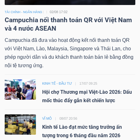
02/08 17:02
TÀI CHÍNH - NGÂN HÀNG
Campuchia nối thanh toán QR với Việt Nam
và 4 nước ASEAN
Công
Campuchia đã đưa vào hoạt động kết nối thanh toán QR
cụ
với Việt Nam, Lào, Malaysia, Singapore và Thái Lan, cho
đầu
phép người dân và du khách thanh toán bán lẻ bằng đồng
tư
nội tệ tương ứng.
KINH TẾ - ĐẦU TƯ
17/07 09:25
Hội chợ Thương mại Việt-Lào 2026: Dấu
mốc thúc đẩy gắn kết chiến lược
Truyền
thông
VĨ MÔ
08/07 20:56
tài
Kinh tế Lào đạt mức tăng trưởng ấn
chính
tượng trong 6 tháng đầu năm 2026