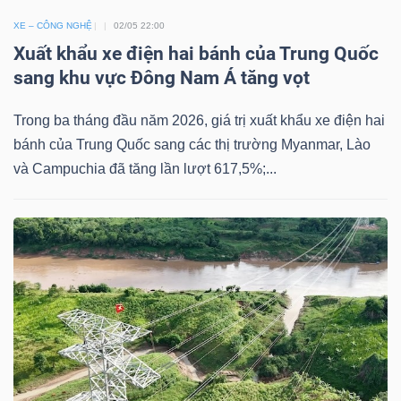
YẾU
XE – CÔNG NGHỆ
02/05 22:00
Xuất khẩu xe điện hai bánh của Trung Quốc
sang khu vực Đông Nam Á tăng vọt
TIÊU
Trong ba tháng đầu năm 2026, giá trị xuất khẩu xe điện hai
DÙNG
bánh của Trung Quốc sang các thị trường Myanmar, Lào
THIẾT
và Campuchia đã tăng lần lượt 617,5%;...
YẾU
CHĂM
SÓC
SỨC
KHỎE