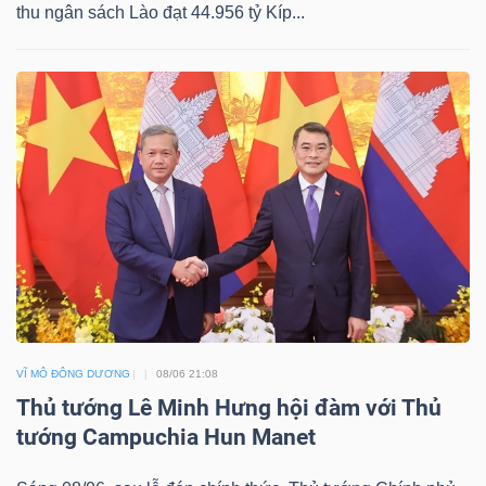
thu ngân sách Lào đạt 44.956 tỷ Kíp...
NGÀNH
DOANH
NGHIỆP
CỔ
PHIẾU
VĨ MÔ ĐÔNG DƯƠNG
08/06 21:08
Thủ tướng Lê Minh Hưng hội đàm với Thủ
tướng Campuchia Hun Manet
PHÁI
SINH