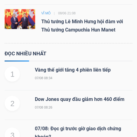
VĨ MÔ
08/06 21:08
Thủ tướng Lê Minh Hưng hội đàm với
Dữ
Thủ tướng Campuchia Hun Manet
liệu
tài
ĐỌC NHIỀU NHẤT
chính
Vàng thế giới tăng 4 phiên liên tiếp
1
07/08 08:34
Dow Jones quay đầu giảm hơn 460 điểm
2
07/08 08:26
07/08: Đọc gì trước giờ giao dịch chứng
3
khoán?