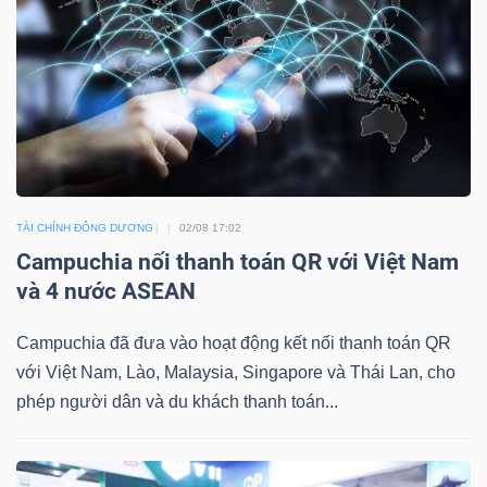
DOANH
NGHIỆP
BẤT
TÀI CHÍNH ĐÔNG DƯƠNG
02/08 17:02
ĐỘNG
Campuchia nối thanh toán QR với Việt Nam
SẢN
và 4 nước ASEAN
Campuchia đã đưa vào hoạt động kết nối thanh toán QR
TÀI
với Việt Nam, Lào, Malaysia, Singapore và Thái Lan, cho
CHÍNH
phép người dân và du khách thanh toán...