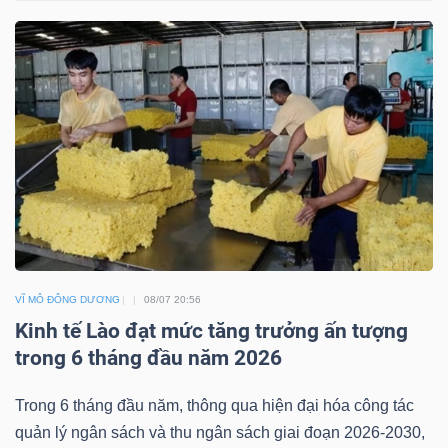
TÀI
CHÍNH
CÁ
NHÂN
PHÂN
TÍCH
VIETSTOCKFINANCE
VĨ MÔ ĐÔNG DƯƠNG
08/07 20:56
Kinh tế Lào đạt mức tăng trưởng ấn tượng
trong 6 tháng đầu năm 2026
VĨ
Trong 6 tháng đầu năm, thông qua hiện đại hóa công tác
MÔ
quản lý ngân sách và thu ngân sách giai đoạn 2026-2030,