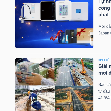
Tự nh
công 
phạt
DOANH
NGHIỆP
Mới đâ
Japan 
BẤT
ĐỘNG
KINH TẾ 
SẢN
Giải 
mới đ
TÀI
Báo cáo
CHÍNH
từ đầu 
41.9% 