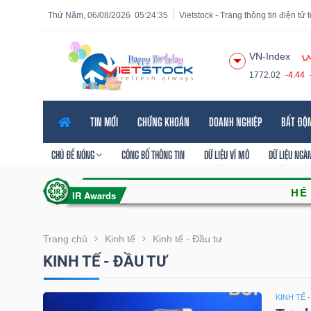
Thứ Năm, 06/08/2026
05:24:36
Vietstock - Trang thông tin điện tử
VN-Index
1772.02
-4.44
Tất cả
Tính năng
Ngành
Mã chứng khoán
Lãnh
TIN MỚI
CHỨNG KHOÁN
DOANH NGHIỆP
BẤT ĐỘ
Tính
năng
CHỦ ĐỀ NÓNG
CÔNG BỐ THÔNG TIN
DỮ LIỆU VĨ MÔ
DỮ LIỆU NGÀ
(-)
VIETSTOCK
Trang chủ
Kinh tế
Kinh tế - Đầu tư
KINH TẾ - ĐẦU TƯ
CHỨNG
KHOÁN
KINH TẾ 