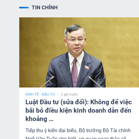
NGUYÊN
TIN CHÍNH
VẬT
LIỆU
CÔNG
NGHIỆP
KINH TẾ - ĐẦU TƯ
2 giờ trước
Luật Đầu tư (sửa đổi): Không để việc
TIÊU
bãi bỏ điều kiện kinh doanh dẫn đến
DÙNG
khoảng …
KHÔNG
Tiếp thu ý kiến đại biểu, Bộ trưởng Bộ Tài chính
THIẾT
Ngô Văn Tuấn cho biết, cơ quan soạn thảo sẽ