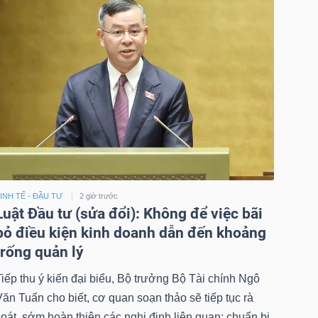
INH TẾ - ĐẦU TƯ
2 giờ trước
Luật Đầu tư (sửa đổi): Không để việc bãi
bỏ điều kiện kinh doanh dẫn đến khoảng
trống quản lý
iếp thu ý kiến đại biểu, Bộ trưởng Bộ Tài chính Ngô
ăn Tuấn cho biết, cơ quan soạn thảo sẽ tiếp tục rà
oát, sớm hoàn thiện các nghị định liên quan; chuẩn bị