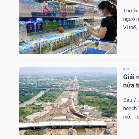
Thước 
người 
NGÀNH
Vì thế,
DOANH
NGHIỆP
KINH TẾ 
Giải 
nửa t
CỔ
PHIẾU
Sau 7 
hoạch T
mô. Tro
PHÁI
SINH