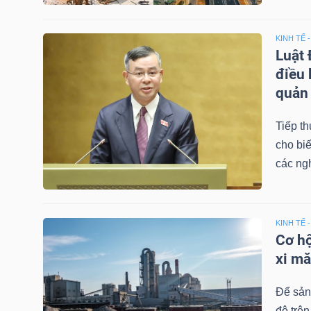
HÀNG
HÓA
KINH TẾ 
Luật 
điều 
quản 
KINH
TẾ
Tiếp th
cho biế
các ngh
THẾ
GIỚI
KINH TẾ 
Cơ hộ
xi m
ĐÔNG
DƯƠNG
Để sản 
độ trên