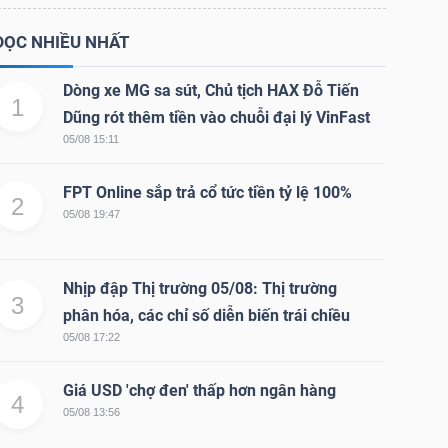
ĐỌC NHIỀU NHẤT
Dòng xe MG sa sút, Chủ tịch HAX Đỗ Tiến
1
Dũng rót thêm tiền vào chuỗi đại lý VinFast
05/08 15:11
FPT Online sắp trả cổ tức tiền tỷ lệ 100%
2
05/08 19:47
Nhịp đập Thị trường 05/08: Thị trường
3
phân hóa, các chỉ số diễn biến trái chiều
05/08 17:22
Giá USD 'chợ đen' thấp hơn ngân hàng
4
05/08 13:56