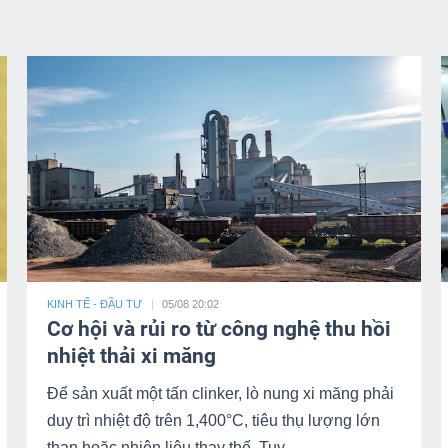
KINH TẾ - ĐẦU TƯ
05/08 20:02
Cơ hội và rủi ro từ công nghệ thu hồi
nhiệt thải xi măng
Để sản xuất một tấn clinker, lò nung xi măng phải
duy trì nhiệt độ trên 1,400°C, tiêu thụ lượng lớn
than hoặc nhiên liệu thay thế. Tuy …