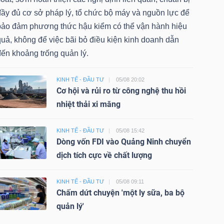
đầy đủ cơ sở pháp lý, tổ chức bộ máy và nguồn lực để
bảo đảm phương thức hậu kiểm có thể vận hành hiệu
uả, không để việc bãi bỏ điều kiện kinh doanh dẫn
đến khoảng trống quản lý.
KINH TẾ - ĐẦU TƯ
05/08 20:02
Cơ hội và rủi ro từ công nghệ thu hồi
nhiệt thải xi măng
KINH TẾ - ĐẦU TƯ
05/08 15:42
Dòng vốn FDI vào Quảng Ninh chuyển
dịch tích cực về chất lượng
KINH TẾ - ĐẦU TƯ
05/08 09:11
Chấm dứt chuyện 'một ly sữa, ba bộ
quản lý'