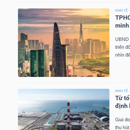
KINH TẾ 
TPHCM
TRÁI
minh
PHIẾU
UBND T
triển đ
nhìn đ
CÔNG
CỤ
ĐẦU
TƯ
KINH TẾ 
Từ tổ
định 
TRUY
XUẤT
Giai đo
DỮ
thu hút