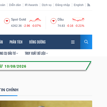
hoán
Diễn đàn
IR Awards
Dịch vụ
Đăng nhập
English
Spot Gold
Dầu
4262.36
-2.96
-0.07%
74.83
-0.16
-0.21%
HÂN
PHÂN TÍCH
ĐÔNG DƯƠNG
ÔNG CỤ ĐẦU TƯ
TRUY XUẤT DỮ LIỆU
TIN CHÍNH