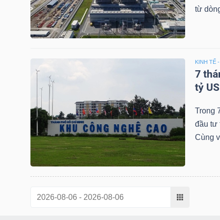
LIỆU
từ dòng
Ngành
(-)
KINH TẾ 
VS-
7 th
SECTOR
tỷ US
Trong 
đầu tư 
Cùng v
NĂNG
LƯỢNG