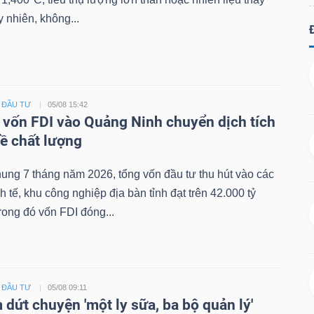
y nhiên, không...
- ĐẦU TƯ
05/08 15:42
vốn FDI vào Quảng Ninh chuyển dịch tích
ề chất lượng
hung 7 tháng năm 2026, tổng vốn đầu tư thu hút vào các
h tế, khu công nghiệp địa bàn tỉnh đạt trên 42.000 tỷ
rong đó vốn FDI đóng...
- ĐẦU TƯ
05/08 09:11
dứt chuyện 'một ly sữa, ba bộ quản lý'