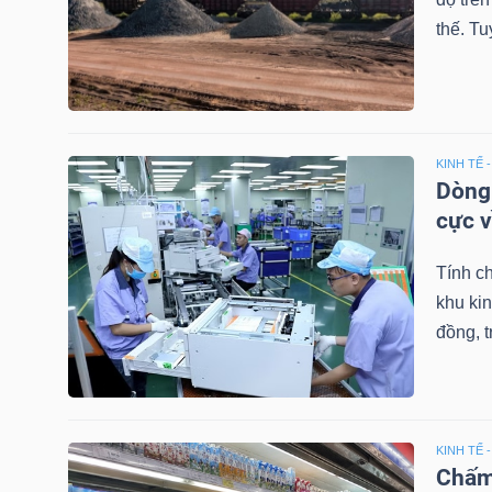
thế. Tu
TÀI
CHÍNH
CÁ
NHÂN
KINH TẾ 
Dòng 
cực v
PHÂN
Tính c
TÍCH
khu kin
VIETSTOCKFINANCE
đồng, t
VĨ
KINH TẾ 
MÔ
Chấm 