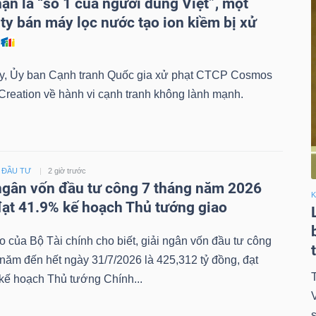
ận là “số 1 của người dùng Việt”, một
ty bán máy lọc nước tạo ion kiềm bị xử
y, Ủy ban Cạnh tranh Quốc gia xử phạt CTCP Cosmos
Creation về hành vi cạnh tranh không lành mạnh.
- ĐẦU TƯ
2 giờ trước
ngân vốn đầu tư công 7 tháng năm 2026
K
ạt 41.9% kế hoạch Thủ tướng giao
 của Bộ Tài chính cho biết, giải ngân vốn đầu tư công
năm đến hết ngày 31/7/2026 là 425,312 tỷ đồng, đạt
T
kế hoạch Thủ tướng Chính...
V
s