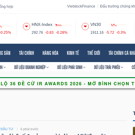
VietstockFinance
Đấu trường chứng k
 tổng hợp
HNX-Index
VN30
-0.25%
292.76
-0.83
-0.28%
1911.16
-5.72
-0.3%
 đạo
Tin tức
Báo cáo phân tích
Thuật ngữ
Dịch vụ
NG SẢN
TÀI CHÍNH
HÀNG HÓA
KINH TẾ
THẾ GIỚI
TÀI CHÍNH CÁ N
NH
DỮ LIỆU DOANH NGHIỆP
DỮ LIỆU PHÁI SINH
DỮ LIỆU TRÁI PHIẾU
C
- ĐẦU TƯ
6 phút trước