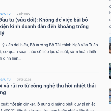
- ĐẦU TƯ
2 giờ trước
Đầu tư (sửa đổi): Không để việc bãi bỏ
q
kiện kinh doanh dẫn đến khoảng trống
lý
u ý kiến đại biểu, Bộ trưởng Bộ Tài chính Ngô Văn Tuấn
t, cơ quan soạn thảo sẽ tiếp tục rà soát, sớm hoàn thiện
ị định liên...
- ĐẦU TƯ
05/08 20:02
i và rủi ro từ công nghệ thu hồi nhiệt thải
ăng
xuất một tấn clinker, lò nung xi măng phải duy trì nhiệt
 1,400°C, tiêu thụ lượng lớn than hoặc nhiên liệu thay