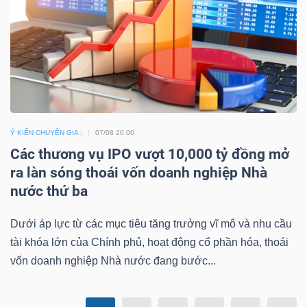
Mã
chứng
khoán
(-)
Tất cả
Cổ phiếu
Chỉ số
Chứng chỉ quỹ
Chứng 
Ý KIẾN CHUYÊN GIA
07/08 20:00
Lãnh
Các thương vụ IPO vượt 10,000 tỷ đồng mở
đạo
ra làn sóng thoái vốn doanh nghiệp Nhà
(-)
nước thứ ba
Tất cả
Người nội bộ
Người liên quan
Cổ đông lớn
Dưới áp lực từ các mục tiêu tăng trưởng vĩ mô và nhu cầu
tài khóa lớn của Chính phủ, hoạt động cổ phần hóa, thoái
Tin
vốn doanh nghiệp Nhà nước đang bước...
tức
(-)