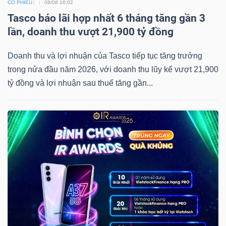
CỔ PHIẾU
08/08 16:02
YẾU
Tasco báo lãi hợp nhất 6 tháng tăng gần 3
lần, doanh thu vượt 21,900 tỷ đồng
Doanh thu và lợi nhuận của Tasco tiếp tục tăng trưởng
TIÊU
trong nửa đầu năm 2026, với doanh thu lũy kế vượt 21,900
DÙNG
tỷ đồng và lợi nhuận sau thuế tăng gần...
THIẾT
YẾU
CHĂM
SÓC
SỨC
KHỎE