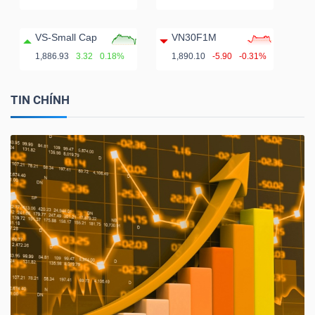
ngữ
(-)
VS-Small Cap
VN30F1M
1,886.93
3.32
0.18%
1,890.10
-5.90
-0.31%
Dịch
vụ
TIN CHÍNH
(-)
Đào
tạo
Sách
tài
chính