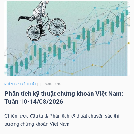
HÀNG
HÓA
KINH
TẾ
THẾ
GIỚI
PHÂN TÍCH KỸ THUẬT
09/08 07:30
Phân tích kỹ thuật chứng khoán Việt Nam:
Tuần 10-14/08/2026
ĐÔNG
Chiến lược đầu tư & Phân tích kỹ thuật chuyên sâu thị
DƯƠNG
trường chứng khoán Việt Nam.