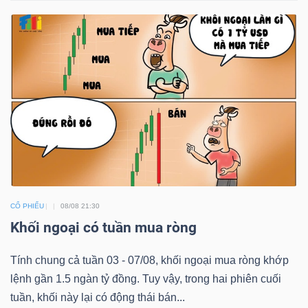
TÀI
CHÍNH
CÁ
NHÂN
PHÂN
TÍCH
VIETSTOCKFINANCE
CỔ PHIẾU
08/08 21:30
Khối ngoại có tuần mua ròng
Tính chung cả tuần 03 - 07/08, khối ngoại mua ròng khớp
VĨ
lệnh gần 1.5 ngàn tỷ đồng. Tuy vậy, trong hai phiên cuối
MÔ
tuần, khối này lại có động thái bán...