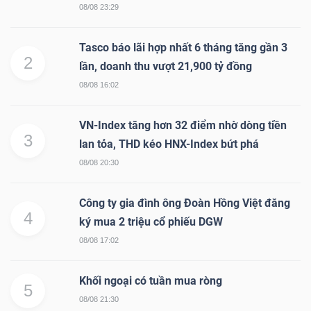
08/08 23:29
Tasco báo lãi hợp nhất 6 tháng tăng gần 3
2
lần, doanh thu vượt 21,900 tỷ đồng
08/08 16:02
VN-Index tăng hơn 32 điểm nhờ dòng tiền
3
lan tỏa, THD kéo HNX-Index bứt phá
08/08 20:30
Công ty gia đình ông Đoàn Hồng Việt đăng
4
ký mua 2 triệu cổ phiếu DGW
08/08 17:02
Khối ngoại có tuần mua ròng
5
08/08 21:30