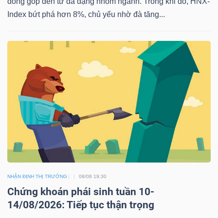
đóng góp đến từ đa dạng nhóm ngành. Trong khi đó, HNX-
Index bứt phá hơn 8%, chủ yếu nhờ đà tăng...
TRÁI
PHIẾU
CÔNG
CỤ
ĐẦU
TƯ
NHẬN ĐỊNH THỊ TRƯỜNG
08/08 19:30
TRUY
Chứng khoán phái sinh tuần 10-
XUẤT
14/08/2026: Tiếp tục thận trọng
DỮ