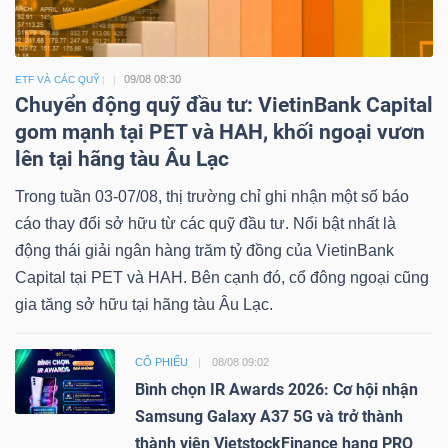
09/08 08:30
ETF VÀ CÁC QUỸ
Chuyển động quỹ đầu tư: VietinBank Capital
Công
gom mạnh tại PET và HAH, khối ngoại vươn
cụ
lên tại hãng tàu Âu Lạc
đầu
Trong tuần 03-07/08, thị trường chỉ ghi nhận một số báo
tư
cáo thay đổi sở hữu từ các quỹ đầu tư. Nổi bật nhất là
động thái giải ngân hàng trăm tỷ đồng của VietinBank
Capital tại PET và HAH. Bên cạnh đó, cổ đông ngoại cũng
gia tăng sở hữu tại hãng tàu Âu Lạc.
Truyền
thông
CỔ PHIẾU
08/08 09:02
tài
Bình chọn IR Awards 2026: Cơ hội nhận
chính
Samsung Galaxy A37 5G và trở thành
thành viên VietstockFinance hạng PRO