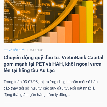
DOANH
NGHIỆP
BẤT
ETF VÀ CÁC QUỸ
09/08 08:30
ĐỘNG
Chuyển động quỹ đầu tư: VietinBank Capital
SẢN
gom mạnh tại PET và HAH, khối ngoại vươn
lên tại hãng tàu Âu Lạc
TÀI
Trong tuần 03-07/08, thị trường chỉ ghi nhận một số báo
CHÍNH
cáo thay đổi sở hữu từ các quỹ đầu tư. Nổi bật nhất là
động thái giải ngân hàng trăm tỷ đồng...