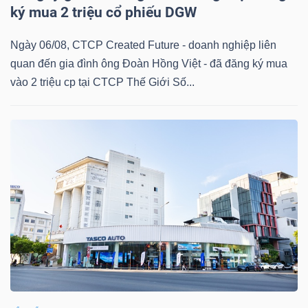
ký mua 2 triệu cổ phiếu DGW
NGUYÊN
VẬT
Ngày 06/08, CTCP Created Future - doanh nghiệp liên
LIỆU
quan đến gia đình ông Đoàn Hồng Việt - đã đăng ký mua
vào 2 triệu cp tại CTCP Thế Giới Số...
CÔNG
NGHIỆP
TIÊU
DÙNG
KHÔNG
THIẾT