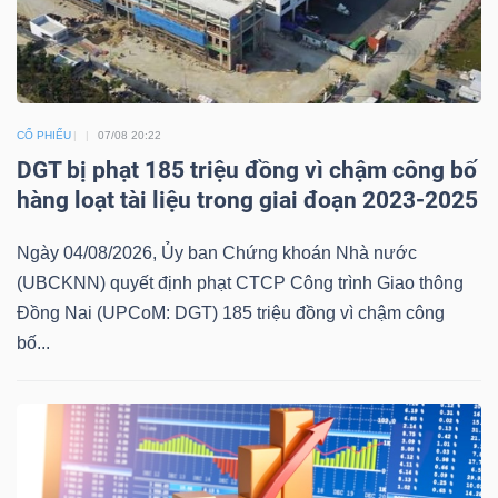
DỊCH
VỤ
TRUYỀN
THÔNG
CỔ PHIẾU
07/08 20:22
DGT bị phạt 185 triệu đồng vì chậm công bố
hàng loạt tài liệu trong giai đoạn 2023-2025
TIỆN
Ngày 04/08/2026, Ủy ban Chứng khoán Nhà nước
ÍCH
(UBCKNN) quyết định phạt CTCP Công trình Giao thông
Đồng Nai (UPCoM: DGT) 185 triệu đồng vì chậm công
bố...
BẤT
ĐỘNG
SẢN