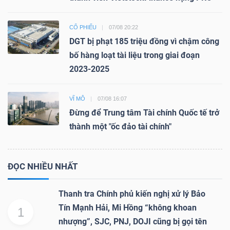
CỔ PHIẾU
07/08 20:22
DGT bị phạt 185 triệu đồng vì chậm công
Dữ
bố hàng loạt tài liệu trong giai đoạn
liệu
2023-2025
tài
chính
VĨ MÔ
07/08 16:07
Đừng để Trung tâm Tài chính Quốc tế trở
thành một "ốc đảo tài chính"
ĐỌC NHIỀU NHẤT
Thanh tra Chính phủ kiến nghị xử lý Bảo
Tín Mạnh Hải, Mi Hồng “không khoan
1
nhượng”, SJC, PNJ, DOJI cũng bị gọi tên