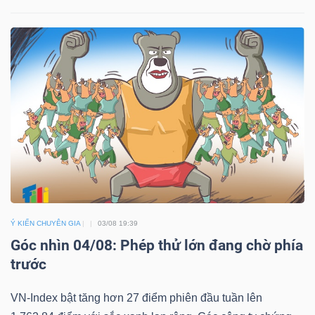
NGÀNH
DOANH
NGHIỆP
CỔ
PHIẾU
Ý KIẾN CHUYÊN GIA
03/08 19:39
Góc nhìn 04/08: Phép thử lớn đang chờ phía
trước
PHÁI
VN-Index bật tăng hơn 27 điểm phiên đầu tuần lên
SINH