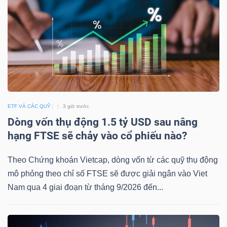
DOANH
NGHIỆP
BẤT
ETF VÀ CÁC QUỸ
3 giờ trước
ĐỘNG
Dòng vốn thụ động 1.5 tỷ USD sau nâng
SẢN
hạng FTSE sẽ chảy vào cổ phiếu nào?
Theo Chứng khoán Vietcap, dòng vốn từ các quỹ thụ động
TÀI
mô phỏng theo chỉ số FTSE sẽ được giải ngân vào Viet
CHÍNH
Nam qua 4 giai đoạn từ tháng 9/2026 đến...