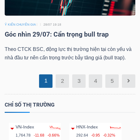
Mã
chứng
khoán
Ý KIẾN CHUYÊN GIA
28/07 19:18
(-)
Góc nhìn 29/07: Cẩn trọng bull trap
Tất cả
Cổ phiếu
Chỉ số
Chứng chỉ quỹ
Chứng 
Theo CTCK BSC, động lực thị trường hiện tại còn yếu và
nhà đầu tư nên cẩn trọng trước bẫy tăng giá (bull trap).
Lãnh
đạo
1
2
3
4
5
(-)
Tất cả
Người nội bộ
Người liên quan
Cổ đông lớn
CHỈ SỐ THỊ TRƯỜNG
Tin
tức
VN-Index
HNX-Index
(-)
1,764.78
-11.68
-0.66%
292.64
-0.95
-0.32%