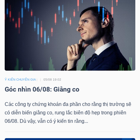
HÀNG
HÓA
KINH
TẾ
THẾ
Ý KIẾN CHUYÊN GIA
05/08 19:02
GIỚI
Góc nhìn 06/08: Giằng co
Các công ty chứng khoán đa phần cho rằng thị trường sẽ
có diễn biến giằng co, rung lắc biên độ hẹp trong phiên
ĐÔNG
06/08. Dù vậy, vẫn có ý kiến tin rằng...
DƯƠNG