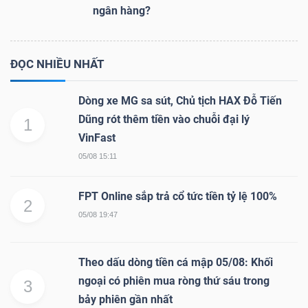
ngân hàng?
ĐỌC NHIỀU NHẤT
Dữ
liệu
Dòng xe MG sa sút, Chủ tịch HAX Đỗ Tiến
tài
Dũng rót thêm tiền vào chuỗi đại lý
chính
1
VinFast
05/08 15:11
FPT Online sắp trả cổ tức tiền tỷ lệ 100%
2
05/08 19:47
Theo dấu dòng tiền cá mập 05/08: Khối
ngoại có phiên mua ròng thứ sáu trong
3
bảy phiên gần nhất