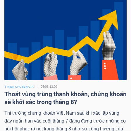
ngữ
(-)
Dịch
vụ
(-)
Đào
tạo
05/08 13:02
Ý KIẾN CHUYÊN GIA
Thoát vùng trũng thanh khoản, chứng khoán
sẽ khởi sắc trong tháng 8?
Sách
Thị trường chứng khoán Việt Nam sau khi xác lập vùng
đáy ngắn hạn vào cuối tháng 7 đang đứng trước những cơ
tài
hội hồi phục rõ nét trong tháng 8 nhờ sự cộng hưởng của
chính