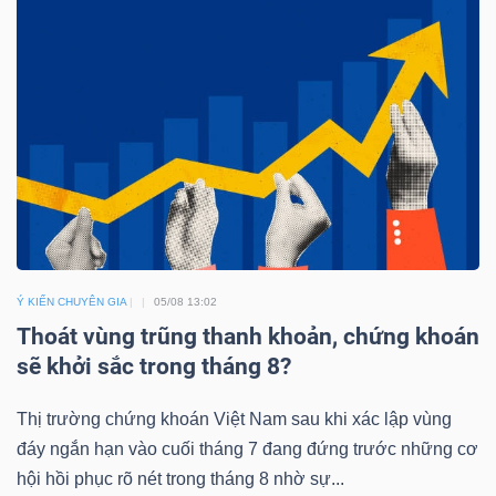
TÀI
CHÍNH
CÁ
NHÂN
PHÂN
TÍCH
Ý KIẾN CHUYÊN GIA
05/08 13:02
VIETSTOCKFINANCE
Thoát vùng trũng thanh khoản, chứng khoán
sẽ khởi sắc trong tháng 8?
Thị trường chứng khoán Việt Nam sau khi xác lập vùng
VĨ
đáy ngắn hạn vào cuối tháng 7 đang đứng trước những cơ
MÔ
hội hồi phục rõ nét trong tháng 8 nhờ sự...