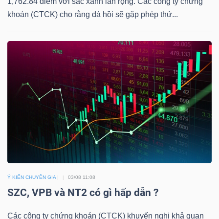
1,762.84 điểm với sắc xanh lan rộng. Các công ty chứng
khoán (CTCK) cho rằng đà hồi sẽ gặp phép thử...
TRÁI
PHIẾU
CÔNG
CỤ
ĐẦU
TƯ
Ý KIẾN CHUYÊN GIA
03/08 11:08
TRUY
SZC, VPB và NT2 có gì hấp dẫn ?
XUẤT
DỮ
Các công ty chứng khoán (CTCK) khuyến nghị khả quan