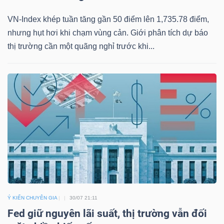
NGUYÊN
VN-Index khép tuần tăng gần 50 điểm lên 1,735.78 điểm,
VẬT
nhưng hụt hơi khi chạm vùng cản. Giới phân tích dự báo
LIỆU
thị trường cần một quãng nghỉ trước khi...
CÔNG
NGHIỆP
TIÊU
DÙNG
Ý KIẾN CHUYÊN GIA
30/07 21:11
KHÔNG
Fed giữ nguyên lãi suất, thị trường vẫn đối
THIẾT