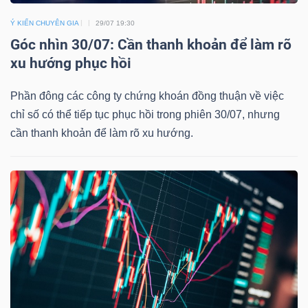
DỊCH
VỤ
Ý KIẾN CHUYÊN GIA
29/07 19:30
TRUYỀN
Góc nhìn 30/07: Cần thanh khoản để làm rõ
xu hướng phục hồi
THÔNG
Phần đông các công ty chứng khoán đồng thuận về việc
chỉ số có thể tiếp tục phục hồi trong phiên 30/07, nhưng
cần thanh khoản để làm rõ xu hướng.
TIỆN
ÍCH
BẤT
ĐỘNG
SẢN