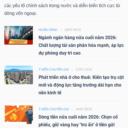
các yếu tố chính sách trong nước và diễn biến tích cực từ
dòng vốn ngoại.
NGÂN HÀNG
28/07 09:02
Công
Ngành ngân hàng nửa cuối năm 2026:
cụ
Chất lượng tài sản phân hóa mạnh, áp lực
đầu
dự phòng duy trì cao
tư
Ý KIẾN CHUYÊN GIA
27/07 13:02
Phát triển nhà ở cho thuê: Kiến tạo trụ cột
mới và động lực tăng trưởng dài hạn cho
nền kinh tế
Truyền
thông
Ý KIẾN CHUYÊN GIA
24/07 09:02
tài
Dòng tiền nửa cuối năm 2026: Chọn cổ
chính
phiếu, giữ vàng hay "trú ẩn" ở tiền gửi