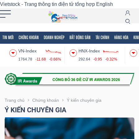
Vietstock - Trang thông tin điện tử tổng hợp
English
TIN MỚI
CHỨNG KHOÁN
DOANH NGHIỆP
BẤT ĐỘNG SẢN
TÀI CHÍNH
HÀNG HÓA
KIN
Tất cả
Tính năng
Ngành
Mã chứng khoán
Lãnh
VN-Index
HNX-Index
Tính
1764.78
-11.68
-0.66%
292.64
-0.95
-0.32%
năng
(-)
VIETSTOCK
Trang chủ
Chứng khoán
Ý kiến chuyên gia
Ý KIẾN CHUYÊN GIA
CHỨNG
KHOÁN