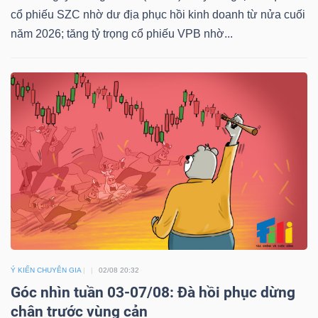
LIỆU
cổ phiếu SZC nhờ dư địa phục hồi kinh doanh từ nửa cuối
năm 2026; tăng tỷ trọng cổ phiếu VPB nhờ...
Ngành
(-)
VS-
SECTOR
NĂNG
LƯỢNG
Ý KIẾN CHUYÊN GIA
02/08 20:32
Góc nhìn tuần 03-07/08: Đà hồi phục dừng
chân trước vùng cản