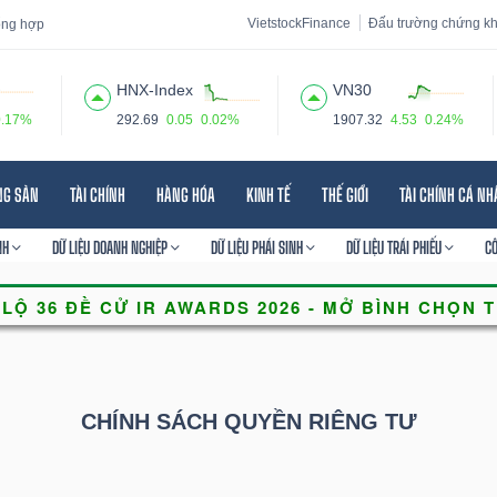
VietstockFinance
Đấu trường chứng k
tổng hợp
HNX-Index
VN30
0.17%
292.69
0.05
0.02%
1907.32
4.53
0.24%
 đạo
Tin tức
Báo cáo phân tích
Thuật ngữ
Dịch vụ
NG SẢN
TÀI CHÍNH
HÀNG HÓA
KINH TẾ
THẾ GIỚI
TÀI CHÍNH CÁ N
NH
DỮ LIỆU DOANH NGHIỆP
DỮ LIỆU PHÁI SINH
DỮ LIỆU TRÁI PHIẾU
C
CHÍNH SÁCH QUYỀN RIÊNG TƯ