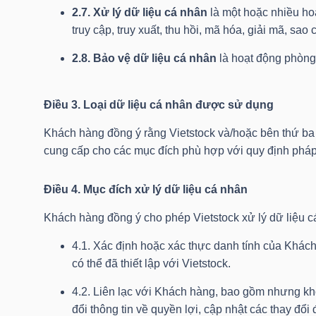
2.7. Xử lý dữ liệu cá nhân
là một hoặc nhiều hoạt
truy cập, truy xuất, thu hồi, mã hóa, giải mã, sa
TRÁI
2.8. Bảo vệ dữ liệu cá nhân
là hoạt động phòng 
PHIẾU
Điều 3. Loại dữ liệu cá nhân được sử dụng
Khách hàng đồng ý rằng Vietstock và/hoặc bên thứ ba h
CÔNG
cung cấp cho các mục đích phù hợp với quy định pháp
CỤ
ĐẦU
Điều 4. Mục đích xử lý dữ liệu cá nhân
TƯ
Khách hàng đồng ý cho phép Vietstock xử lý dữ liệu c
4.1. Xác định hoặc xác thực danh tính của Khách
có thể đã thiết lập với Vietstock.
TRUY
XUẤT
4.2. Liên lạc với Khách hàng, bao gồm nhưng khô
DỮ
đổi thông tin về quyền lợi, cập nhật các thay đổi