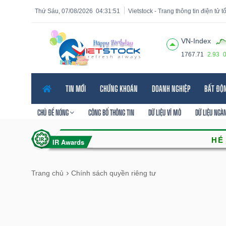
Thứ Sáu, 07/08/2026
04:31:52
Vietstock - Trang thông tin điện tử 
VN-Index
1767.71
2.93
Tất cả
Tính năng
Ngành
Mã chứng khoán
Lãnh
TIN MỚI
CHỨNG KHOÁN
DOANH NGHIỆP
BẤT ĐỘ
Tính
năng
CHỦ ĐỀ NÓNG
CÔNG BỐ THÔNG TIN
DỮ LIỆU VĨ MÔ
DỮ LIỆU NGÀ
(-)
VIETSTOCK
Trang chủ
Chính sách quyền riêng tư
CHỨNG
KHOÁN