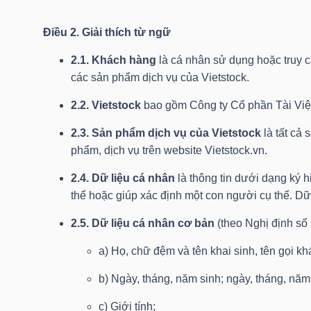
HÀNG
HÓA
Điều 2. Giải thích từ ngữ
2.1. Khách hàng
là cá nhân sử dụng hoặc truy cậ
các sản phẩm dịch vụ của Vietstock.
KINH
2.2. Vietstock
bao gồm Công ty Cổ phần Tài Việt (
TẾ
2.3. Sản phẩm dịch vụ của Vietstock
là tất cả
phẩm, dịch vụ trên website Vietstock.vn.
THẾ
2.4. Dữ liệu cá nhân
là thông tin dưới dạng ký h
GIỚI
thể hoặc giúp xác định một con người cụ thể. D
2.5. Dữ liệu cá nhân cơ bản
(theo Nghị định s
a) Họ, chữ đệm và tên khai sinh, tên gọi kh
ĐÔNG
b) Ngày, tháng, năm sinh; ngày, tháng, năm 
DƯƠNG
c) Giới tính;