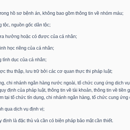
 trong hồ sơ bệnh án, không bao gồm thông tin về nhóm máu;
 tộc, nguồn gốc dân tộc;
thừa hưởng hoặc có được của cá nhân;
sinh học riêng của cá nhân;
g tình dục của cá nhân;
ợc thu thập, lưu trữ bởi các cơ quan thực thi pháp luật;
ụng, chi nhánh ngân hàng nước ngoài, tổ chức cung ứng dịch vụ
 định của pháp luật, thông tin về tài khoản, thông tin về tiền gửi
ảm tại tổ chức tín dụng, chi nhánh ngân hàng, tổ chức cung ứng 
nh qua dịch vụ định vị;
 định là đặc thù và cần có biện pháp bảo mật cần thiết.