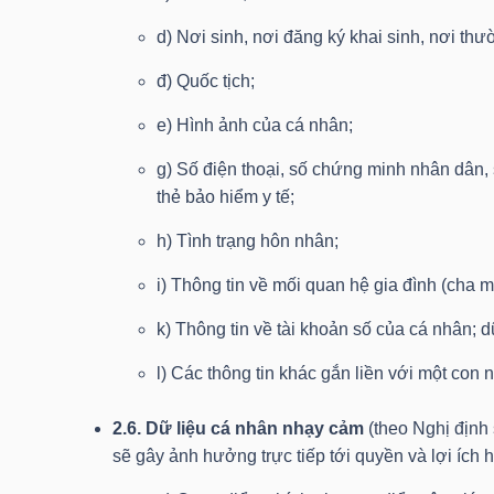
d) Nơi sinh, nơi đăng ký khai sinh, nơi thườn
TÀI
đ) Quốc tịch;
CHÍNH
CÁ
e) Hình ảnh của cá nhân;
NHÂN
g) Số điện thoại, số chứng minh nhân dân, 
thẻ bảo hiểm y tế;
h) Tình trạng hôn nhân;
PHÂN
TÍCH
i) Thông tin về mối quan hệ gia đình (cha m
VIETSTOCKFINANCE
k) Thông tin về tài khoản số của cá nhân; 
l) Các thông tin khác gắn liền với một con
2.6. Dữ liệu cá nhân nhạy cảm
(theo Nghị định
VĨ
sẽ gây ảnh hưởng trực tiếp tới quyền và lợi ích
MÔ