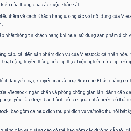
kiến ​​của thông qua các cuộc khảo sát.
m hiểu thêm về cách Khách hàng tương tác với nội dung của Viets
k;
p nhật thông tin khách hàng khi mua, sử dụng sản phẩm dịch vụ
nâng cấp, cải tiến sản phẩm dịch vụ của Vietstock; cá nhân hóa
 hoạt động truyền thông tiếp thị; thực hiện nghiên cứu thị trư
 trình khuyến mại, khuyến mãi và hoặc/trao cho Khách hàng cơ 
 của Vietstock; ngăn chặn và phòng chống gian lận, đánh cắp da
ỉ thị hoặc yêu cầu được ban hành bởi cơ quan nhà nước có thẩm
stock, bao gồm cả mục đích thu phí dịch vụ và/hoặc thu hồi bất
g quảng cáo và quảng cáo có thể bao gồm các đường dẫn tới cá