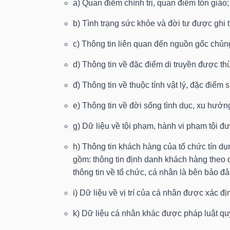
a) Quan điểm chính trị, quan điểm tôn giáo;
b) Tình trạng sức khỏe và đời tư được ghi
NGÀNH
c) Thông tin liên quan đến nguồn gốc chủng
d) Thông tin về đặc điểm di truyền được 
DOANH
đ) Thông tin về thuộc tính vật lý, đặc điểm 
NGHIỆP
e) Thông tin về đời sống tình dục, xu hướn
g) Dữ liệu về tội phạm, hành vi phạm tội đư
h) Thông tin khách hàng của tổ chức tín d
CỔ
gồm: thông tin định danh khách hàng theo quy
PHIẾU
thông tin về tổ chức, cá nhân là bên bảo đ
i) Dữ liệu về vị trí của cá nhân được xác đị
PHÁI
k) Dữ liệu cá nhân khác được pháp luật quy
SINH