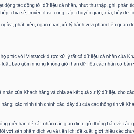
 động tác động tới dữ liệu cá nhân, như: thu thập, ghi, phân tíc
o chép, chia sẻ, truyền đưa, cung cấp, chuyển giao, xóa, hủy dữ
ngừa, phát hiện, ngăn chặn, xử lý hành vi vi phạm liên quan đế
ợp tác với Vietstock được xử lý tất cả dữ liệu cá nhân của Khác
 luật, bao gồm nhưng không giới hạn dữ liệu các nhân cơ bản 
á nhân của Khách hàng và chia sẻ kết quả xử lý dữ liệu cho cá
 hàng; xác minh tính chính xác, đầy đủ của các thông tin về Kh
ng giới hạn để xác nhận các giao dịch, gửi thông báo về các gi
 đối với sản phẩm dịch vụ và tiện ích; đề xuất, giới thiệu các c