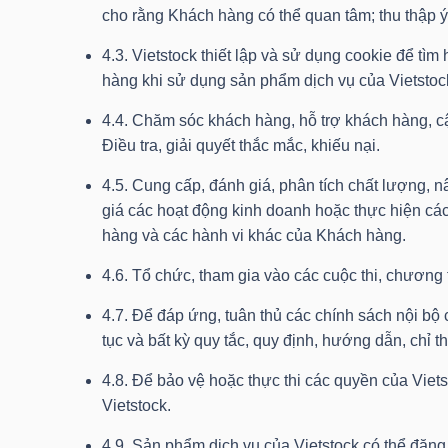
LIỆU
cho rằng Khách hàng có thể quan tâm; thu thập ý 
4.3. Vietstock thiết lập và sử dụng cookie để tì
Ngành
hàng khi sử dụng sản phẩm dịch vụ của Vietstoc
(-)
4.4. Chăm sóc khách hàng, hỗ trợ khách hàng, cậ
VS-
Điều tra, giải quyết thắc mắc, khiếu nại.
SECTOR
4.5. Cung cấp, đánh giá, phân tích chất lượng, 
giá các hoạt động kinh doanh hoặc thực hiện các
hàng và các hành vi khác của Khách hàng.
4.6. Tổ chức, tham gia vào các cuộc thi, chương
NĂNG
4.7. Để đáp ứng, tuân thủ các chính sách nội bộ
tục và bất kỳ quy tắc, quy định, hướng dẫn, ch
LƯỢNG
4.8. Để bảo vệ hoặc thực thi các quyền của Viet
Vietstock.
4.9. Sản phẩm dịch vụ của Vietstock có thể đăn