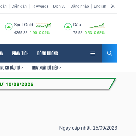
hoán
Diễn đàn
IR Awards
Dịch vụ
Đăng nhập
English
Spot Gold
Dầu
4265.38
1.90
0.04%
78.58
0.53
0.68%
HÂN
PHÂN TÍCH
ĐÔNG DƯƠNG
ÔNG CỤ ĐẦU TƯ
TRUY XUẤT DỮ LIỆU
Ngày cập nhật: 15/09/2023