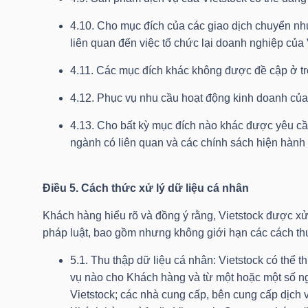
NGUYÊN
4.10. Cho mục đích của các giao dịch chuyển nh
VẬT
liên quan đến việc tổ chức lại doanh nghiệp của 
LIỆU
4.11. Các mục đích khác không được đề cập ở tr
4.12. Phục vụ nhu cầu hoạt động kinh doanh của 
4.13. Cho bất kỳ mục đích nào khác được yêu cầ
CÔNG
ngành có liên quan và các chính sách hiện hành 
NGHIỆP
Điều 5. Cách thức xử lý dữ liệu cá nhân
Khách hàng hiểu rõ và đồng ý rằng, Vietstock được xử
pháp luật, bao gồm nhưng không giới hạn các cách th
TIÊU
DÙNG
5.1. Thu thập dữ liệu cá nhân: Vietstock có thể t
KHÔNG
vụ nào cho Khách hàng và từ một hoặc một số n
Vietstock; các nhà cung cấp, bên cung cấp dịch v
THIẾT