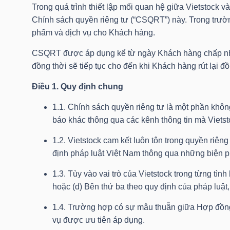
Trong quá trình thiết lập mối quan hệ giữa Vietstock 
Chính sách quyền riêng tư (“CSQRT”) này. Trong trườ
phẩm và dịch vụ cho Khách hàng.
DOANH
NGHIỆP
CSQRT được áp dụng kể từ ngày Khách hàng chấp nhậ
đồng thời sẽ tiếp tục cho đến khi Khách hàng rút lại
Điều 1. Quy định chung
BẤT
1.1. Chính sách quyền riêng tư là một phần khôn
ĐỘNG
báo khác thông qua các kênh thông tin mà Vietsto
SẢN
1.2. Vietstock cam kết luôn tôn trọng quyền riên
định pháp luật Việt Nam thông qua những biện p
TÀI
1.3. Tùy vào vai trò của Vietstock trong từng tình
hoặc (d) Bên thứ ba theo quy định của pháp luật,
CHÍNH
1.4. Trường hợp có sự mâu thuẫn giữa Hợp đồng
vụ được ưu tiên áp dụng.