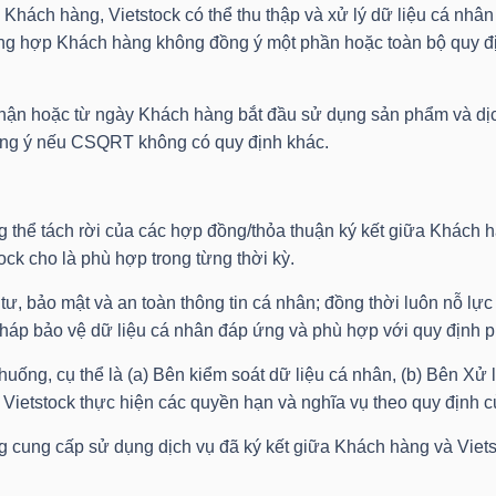
và Khách hàng, Vietstock có thể thu thập và xử lý dữ liệu cá nh
ng hợp Khách hàng không đồng ý một phần hoặc toàn bộ quy đị
n hoặc từ ngày Khách hàng bắt đầu sử dụng sản phẩm và dịch
 đồng ý nếu CSQRT không có quy định khác.
g thể tách rời của các hợp đồng/thỏa thuận ký kết giữa Khách h
ck cho là phù hợp trong từng thời kỳ.
g tư, bảo mật và an toàn thông tin cá nhân; đồng thời luôn nỗ l
háp bảo vệ dữ liệu cá nhân đáp ứng và phù hợp với quy định p
 huống, cụ thể là (a) Bên kiểm soát dữ liệu cá nhân, (b) Bên Xử l
 Vietstock thực hiện các quyền hạn và nghĩa vụ theo quy định c
 cung cấp sử dụng dịch vụ đã ký kết giữa Khách hàng và Vie