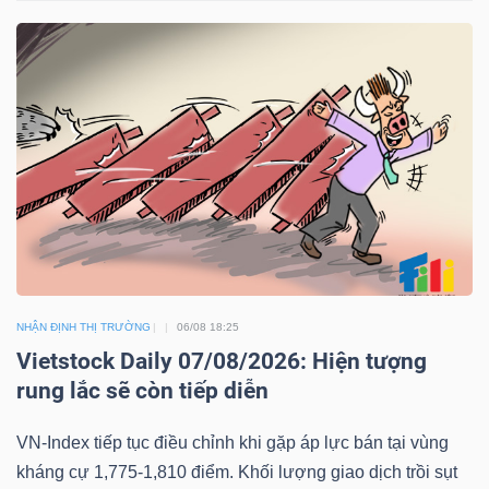
TÀI
CHÍNH
CÁ
NHÂN
PHÂN
TÍCH
VIETSTOCKFINANCE
NHẬN ĐỊNH THỊ TRƯỜNG
06/08 18:25
Vietstock Daily 07/08/2026: Hiện tượng
rung lắc sẽ còn tiếp diễn
VĨ
VN-Index tiếp tục điều chỉnh khi gặp áp lực bán tại vùng
MÔ
kháng cự 1,775-1,810 điểm. Khối lượng giao dịch trồi sụt