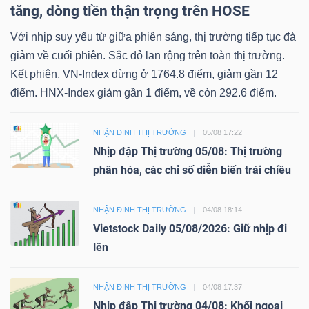
tăng, dòng tiền thận trọng trên HOSE
Với nhịp suy yếu từ giữa phiên sáng, thị trường tiếp tục đà
giảm về cuối phiên. Sắc đỏ lan rộng trên toàn thị trường.
Kết phiên, VN-Index dừng ở 1764.8 điểm, giảm gần 12
Công
điểm. HNX-Index giảm gần 1 điểm, về còn 292.6 điểm.
cụ
đầu
NHẬN ĐỊNH THỊ TRƯỜNG
05/08 17:22
tư
Nhịp đập Thị trường 05/08: Thị trường
phân hóa, các chỉ số diễn biến trái chiều
NHẬN ĐỊNH THỊ TRƯỜNG
04/08 18:14
Truyền
Vietstock Daily 05/08/2026: Giữ nhịp đi
lên
thông
tài
chính
NHẬN ĐỊNH THỊ TRƯỜNG
04/08 17:37
Nhịp đập Thị trường 04/08: Khối ngoại