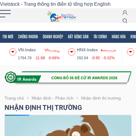
Vietstock - Trang thông tin điện tử tổng hợp
English
TIN MỚI
CHỨNG KHOÁN
DOANH NGHIỆP
BẤT ĐỘNG SẢN
TÀI CHÍNH
HÀNG HÓA
KIN
Tất cả
Tính năng
Ngành
Mã chứng khoán
Lãnh
VN-Index
HNX-Index
Tính
1764.78
-11.68
-0.66%
292.64
-0.95
-0.32%
năng
(-)
VIETSTOCK
Trang chủ
Nhận định - Phân tích
Nhận định thị trường
NHẬN ĐỊNH THỊ TRƯỜNG
CHỨNG
KHOÁN