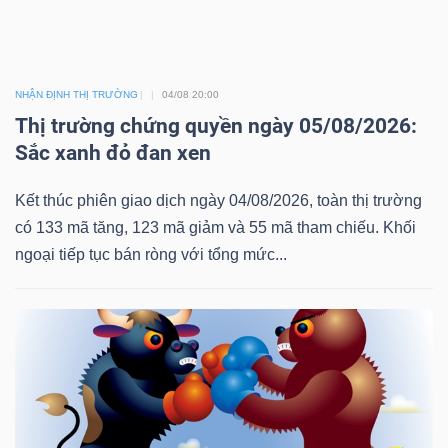
DỊCH
VỤ
TRUYỀN
THÔNG
NHẬN ĐỊNH THỊ TRƯỜNG
04/08 20:00
Thị trường chứng quyền ngày 05/08/2026:
Sắc xanh đỏ đan xen
Kết thúc phiên giao dịch ngày 04/08/2026, toàn thị trường
TIỆN
có 133 mã tăng, 123 mã giảm và 55 mã tham chiếu. Khối
ÍCH
ngoại tiếp tục bán ròng với tổng mức...
BẤT
ĐỘNG
SẢN