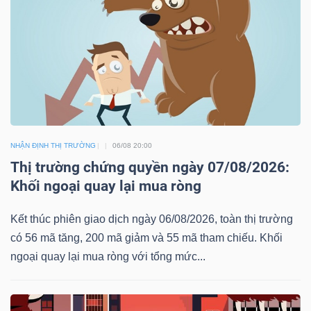
DOANH
NGHIỆP
BẤT
NHẬN ĐỊNH THỊ TRƯỜNG
06/08 20:00
ĐỘNG
Thị trường chứng quyền ngày 07/08/2026:
SẢN
Khối ngoại quay lại mua ròng
Kết thúc phiên giao dịch ngày 06/08/2026, toàn thị trường
TÀI
có 56 mã tăng, 200 mã giảm và 55 mã tham chiếu. Khối
CHÍNH
ngoại quay lại mua ròng với tổng mức...