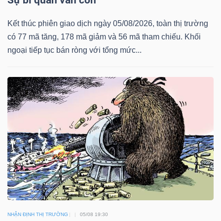
Sự bi quan vẫn còn
LIỆU
Kết thúc phiên giao dịch ngày 05/08/2026, toàn thị trường
Ngành
có 77 mã tăng, 178 mã giảm và 56 mã tham chiếu. Khối
(-)
ngoại tiếp tục bán ròng với tổng mức...
VS-
SECTOR
NĂNG
LƯỢNG
NHẬN ĐỊNH THỊ TRƯỜNG
05/08 19:30