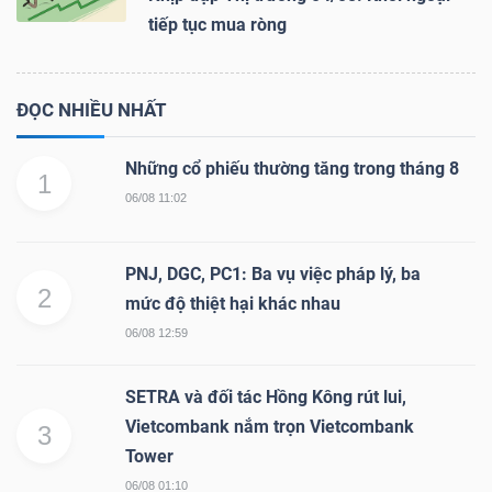
tiếp tục mua ròng
Dữ
ĐỌC NHIỀU NHẤT
liệu
tài
Những cổ phiếu thường tăng trong tháng 8
1
chính
06/08 11:02
PNJ, DGC, PC1: Ba vụ việc pháp lý, ba
2
mức độ thiệt hại khác nhau
06/08 12:59
SETRA và đối tác Hồng Kông rút lui,
Vietcombank nắm trọn Vietcombank
3
Tower
06/08 01:10