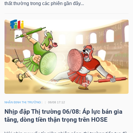
thất thường trong các phiên gần đây...
NGÀNH
DOANH
NGHIỆP
CỔ
PHIẾU
NHẬN ĐỊNH THỊ TRƯỜNG
06/08 17:12
Nhịp đập Thị trường 06/08: Áp lực bán gia
tăng, dòng tiền thận trọng trên HOSE
PHÁI
SINH