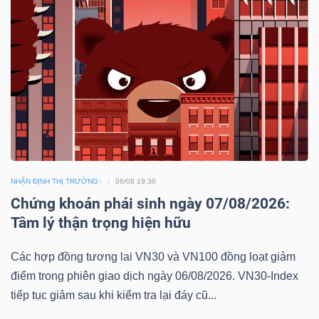
HÀNG
HÓA
KINH
TẾ
THẾ
NHẬN ĐỊNH THỊ TRƯỜNG
06/08 19:30
GIỚI
Chứng khoán phái sinh ngày 07/08/2026:
Tâm lý thận trọng hiện hữu
Các hợp đồng tương lai VN30 và VN100 đồng loạt giảm
ĐÔNG
điểm trong phiên giao dịch ngày 06/08/2026. VN30-Index
DƯƠNG
tiếp tục giảm sau khi kiểm tra lại đáy cũ...