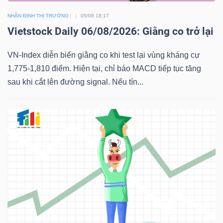
YẾU
NHẬN ĐỊNH THỊ TRƯỜNG
05/08 18:17
Vietstock Daily 06/08/2026: Giằng co trở lại
VN-Index diễn biến giằng co khi test lại vùng kháng cự
TIÊU
1,775-1,810 điểm. Hiện tại, chỉ báo MACD tiếp tục tăng
DÙNG
sau khi cắt lên đường signal. Nếu tín...
THIẾT
YẾU
CHĂM
SÓC
SỨC
KHỎE