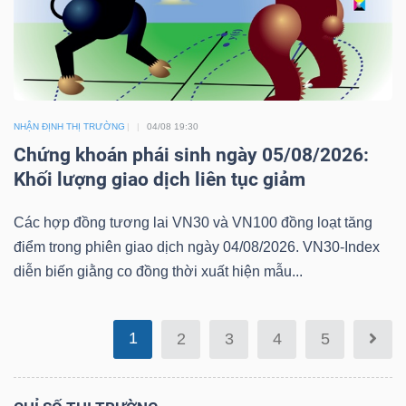
Mã
chứng
khoán
(-)
NHẬN ĐỊNH THỊ TRƯỜNG
04/08 19:30
Tất cả
Cổ phiếu
Chỉ số
Chứng chỉ quỹ
Chứng 
Chứng khoán phái sinh ngày 05/08/2026:
Khối lượng giao dịch liên tục giảm
Lãnh
đạo
Các hợp đồng tương lai VN30 và VN100 đồng loạt tăng
(-)
điểm trong phiên giao dịch ngày 04/08/2026. VN30-Index
diễn biến giằng co đồng thời xuất hiện mẫu...
Tất cả
Người nội bộ
Người liên quan
Cổ đông lớn
Tin
1
2
3
4
5
tức
(-)