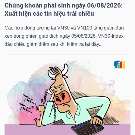
Chứng khoán phái sinh ngày 06/08/2026:
NGUYÊN
Xuất hiện các tín hiệu trái chiều
VẬT
LIỆU
Các hợp đồng tương lai VN30 và VN100 tăng giảm đan
xen trong phiên giao dịch ngày 05/08/2026. VN30-Index
đảo chiều giảm điểm sau khi kiểm tra lại đáy...
CÔNG
NGHIỆP
TIÊU
DÙNG
KHÔNG
THIẾT