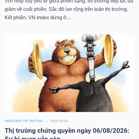
Với nhịp suy yếu từ giữa phiên sáng, thị trường tiếp tục đà
giảm về cuối phiên. Sắc đỏ lan rộng trên toàn thị trường.
Kết phiên, VN-Index dừng ở...
TRÁI
PHIẾU
CÔNG
CỤ
ĐẦU
TƯ
TRUY
NHẬN ĐỊNH THỊ TRƯỜNG
05/08 20:00
XUẤT
Thị trường chứng quyền ngày 06/08/2026:
DỮ