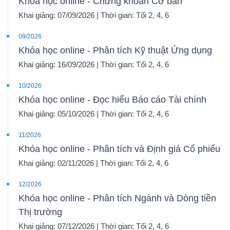
Khóa học online - Chứng khoán Cơ bản
Mã
Khai giảng: 07/09/2026 | Thời gian: Tối 2, 4, 6
chứng
09/2026
khoán
Khóa học online - Phân tích Kỹ thuật Ứng dụng
(-)
Khai giảng: 16/09/2026 | Thời gian: Tối 2, 4, 6
Tất cả
Cổ phiếu
Chỉ số
Chứng chỉ quỹ
Chứng 
10/2026
Khóa học online - Đọc hiểu Báo cáo Tài chính
Lãnh
Khai giảng: 05/10/2026 | Thời gian: Tối 2, 4, 6
đạo
(-)
11/2026
Khóa học online - Phân tích và Định giá Cổ phiếu
Tất cả
Người nội bộ
Người liên quan
Cổ đông lớn
Khai giảng: 02/11/2026 | Thời gian: Tối 2, 4, 6
12/2026
Tin
Khóa học online - Phân tích Ngành và Dòng tiền
tức
Thị trường
(-)
Khai giảng: 07/12/2026 | Thời gian: Tối 2, 4, 6