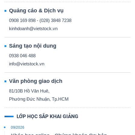
DỊCH
VỤ
Quảng cáo & Dịch vụ
TRUYỀN
0908 169 898 - (028) 3848 7238
THÔNG
kinhdoanh@vietstock.vn
Sáng tạo nội dung
0938 046 488
TIỆN
info@vietstock.vn
ÍCH
Văn phòng giao dịch
81/10B Hồ Văn Huê,
Phường Đức Nhuận, Tp.HCM
BẤT
LỚP HỌC SẮP KHAI GIẢNG
ĐỘNG
SẢN
09/2026