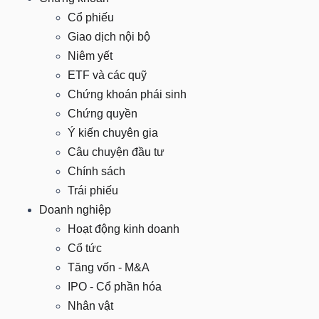
Cổ phiếu
Giao dịch nội bộ
DOANH
Niêm yết
NGHIỆP
ETF và các quỹ
Chứng khoán phái sinh
Chứng quyền
Ý kiến chuyên gia
BẤT
Câu chuyện đầu tư
ĐỘNG
Chính sách
SẢN
Trái phiếu
Doanh nghiệp
Hoạt động kinh doanh
TÀI
Cổ tức
CHÍNH
Tăng vốn - M&A
IPO - Cổ phần hóa
Nhân vật