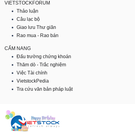
VIETSTOCKFORUM
NGUYÊN
Thảo luận
VẬT
Câu lạc bộ
LIỆU
Giao lưu Thư giãn
Rao mua - Rao bán
CẨM NANG
Đấu trường chứng khoán
CÔNG
Thăm dò - Trắc nghiệm
NGHIỆP
Việc Tài chính
VietstockPedia
Tra cứu văn bản pháp luật
TIÊU
DÙNG
KHÔNG
THIẾT