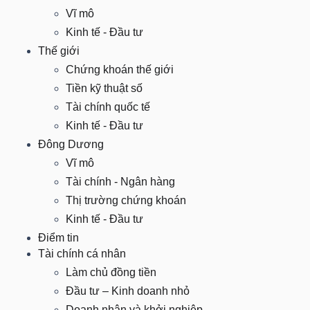
Vĩ mô
Kinh tế - Đầu tư
TÀI
Thế giới
CHÍNH
Chứng khoán thế giới
CÁ
Tiền kỹ thuật số
NHÂN
Tài chính quốc tế
Kinh tế - Đầu tư
Đông Dương
PHÂN
Vĩ mô
TÍCH
Tài chính - Ngân hàng
VIETSTOCKFINANCE
Thị trường chứng khoán
Kinh tế - Đầu tư
Điểm tin
Tài chính cá nhân
Làm chủ đồng tiền
VĨ
Đầu tư – Kinh doanh nhỏ
MÔ
Doanh nhân và khởi nghiệp