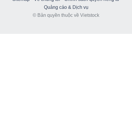
ngữ
Quảng cáo & Dịch vụ
(-)
© Bản quyền thuộc về Vietstock
Dịch
vụ
(-)
Đào
tạo
Sách
tài
chính