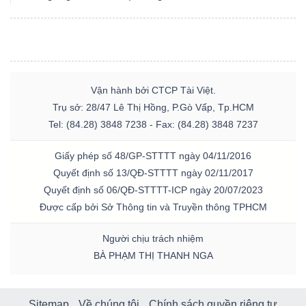
Bài
viết
của
tác
Vận hành bởi CTCP Tài Việt.
giả
Trụ sở: 28/47 Lê Thị Hồng, P.Gò Vấp, Tp.HCM
(-)
Tel: (84.28) 3848 7238 - Fax: (84.28) 3848 7237
Giấy phép số 48/GP-STTTT ngày 04/11/2016
Báo
Quyết định số 13/QĐ-STTTT ngày 02/11/2017
cáo
Quyết định số 06/QĐ-STTTT-ICP ngày 20/07/2023
phân
Được cấp bởi Sở Thông tin và Truyền thông TPHCM
tích
Người chịu trách nhiệm
(-)
BÀ PHẠM THỊ THANH NGA
Thuật
Sitemap
Về chúng tôi
Chính sách quyền riêng tư