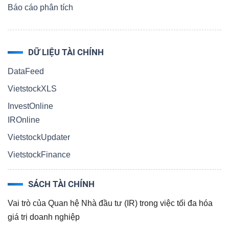
Báo cáo phân tích
TÀI
DỮ LIỆU TÀI CHÍNH
CHÍNH
DataFeed
VietstockXLS
InvestOnline
IROnline
CÔNG
VietstockUpdater
NGHỆ
THÔNG
VietstockFinance
TIN
SÁCH TÀI CHÍNH
Vai trò của Quan hệ Nhà đầu tư (IR) trong việc tối đa hóa
giá trị doanh nghiệp