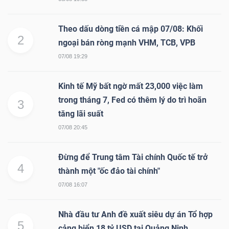
Theo dấu dòng tiền cá mập 07/08: Khối
2
ngoại bán ròng mạnh VHM, TCB, VPB
07/08 19:29
Kinh tế Mỹ bất ngờ mất 23,000 việc làm
trong tháng 7, Fed có thêm lý do trì hoãn
3
tăng lãi suất
07/08 20:45
Đừng để Trung tâm Tài chính Quốc tế trở
4
thành một "ốc đảo tài chính"
07/08 16:07
Nhà đầu tư Anh đề xuất siêu dự án Tổ hợp
5
cảng biển 18 tỷ USD tại Quảng Ninh