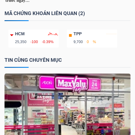
MÃ CHỨNG KHOÁN LIÊN QUAN (2)
HCM
TPP
25,350
-100
-0.39%
9,700
0
%
TIN CÙNG CHUYÊN MỤC