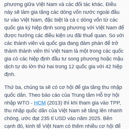
phương giữa Việt Nam và các đối tác khác. Điều
này sẽ làm gia tăng các dòng vốn nước ngoài đầu
TÀI
tư vào Việt Nam, đặc biệt là cá c dòng vốn từ các
CHÍNH
quốc gia ký hiệp định song phương với Việt Nam để
CÁ
được hưởng các điều kiện ưu đãi thuế quan. So với
NHÂN
các thành viên và quốc gia đang đàm phán để trở
thành thành viên thì Việt Nam là một trong các quốc
gia có các hiệp định đầu tư song phương hoặc mậu
PHÂN
dịch tự do lớn thứ hai trong 12 quốc gia với 42 hiệp
TÍCH
định.
VIETSTOCKFINANCE
Thứ ba, chúng ta sẽ có cơ hội để gia tăng thu nhập
quốc dân. Theo báo cáo của Trung tâm Hỗ trợ hội
nhập WTO -
HCM
(2013) thì khi tham gia vào TPP,
thu nhập quốc dân của Việt Nam sẽ tăng lên nhanh
VĨ
chóng, ước đạt 235 tỉ USD vào năm 2025. Bên
MÔ
cạnh đó, kinh tế Việt Nam có thêm nhiều cơ hội để