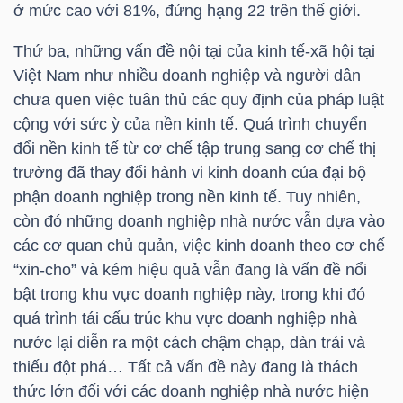
YẾU
ở mức cao với 81%, đứng hạng 22 trên thế giới.
Thứ ba, những vấn đề nội tại của kinh tế-xã hội tại
Việt Nam như nhiều doanh nghiệp và người dân
chưa quen việc tuân thủ các quy định của pháp luật
TIÊU
cộng với sức ỳ của nền kinh tế. Quá trình chuyển
DÙNG
đổi nền kinh tế từ cơ chế tập trung sang cơ chế thị
THIẾT
trường đã thay đổi hành vi kinh doanh của đại bộ
YẾU
phận doanh nghiệp trong nền kinh tế. Tuy nhiên,
còn đó những doanh nghiệp nhà nước vẫn dựa vào
các cơ quan chủ quản, việc kinh doanh theo cơ chế
“xin-cho” và kém hiệu quả vẫn đang là vấn đề nổi
bật trong khu vực doanh nghiệp này, trong khi đó
CHĂM
quá trình tái cấu trúc khu vực doanh nghiệp nhà
SÓC
nước lại diễn ra một cách chậm chạp, dàn trải và
SỨC
thiếu đột phá… Tất cả vấn đề này đang là thách
KHỎE
thức lớn đối với các doanh nghiệp nhà nước hiện