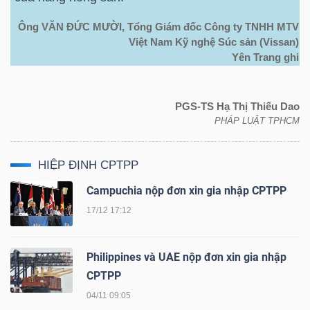
ngữ
(-)
Ông VĂN ĐỨC MƯỜI, Tổng Giám đốc Công ty TNHH MTV
Việt Nam Kỹ nghệ Súc sản (Vissan)
Yên Trang ghi
Dịch
vụ
(-)
PGS-TS Hạ Thị Thiếu Dao
PHÁP LUẬT TPHCM
Đào
HIỆP ĐỊNH CPTPP
tạo
Campuchia nộp đơn xin gia nhập CPTPP
17/12 17:12
Philippines và UAE nộp đơn xin gia nhập
Sách
CPTPP
tài
04/11 09:05
chính