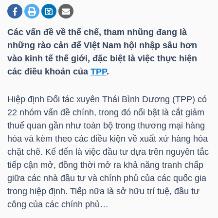
Các vấn đề về thể chế, tham nhũng đang là
DOANH
những rào cản để Việt Nam hội nhập sâu hơn
NGHIỆP
vào kinh tế thế giới, đặc biệt là việc thực hiện
các điều khoản của
TPP
.
BẤT
Hiệp định Đối tác xuyên Thái Bình Dương (TPP) có
ĐỘNG
22 nhóm vấn đề chính, trong đó nổi bật là cắt giảm
SẢN
thuế quan gần như toàn bộ trong thương mại hàng
hóa và kèm theo các điều kiện về xuất xứ hàng hóa
chặt chẽ. Kế đến là việc đầu tư dựa trên nguyên tắc
tiếp cận mở, đồng thời mở ra khả năng tranh chấp
TÀI
giữa các nhà đầu tư và chính phủ của các quốc gia
CHÍNH
trong hiệp định. Tiếp nữa là sở hữu trí tuệ, đầu tư
công của các chính phủ…