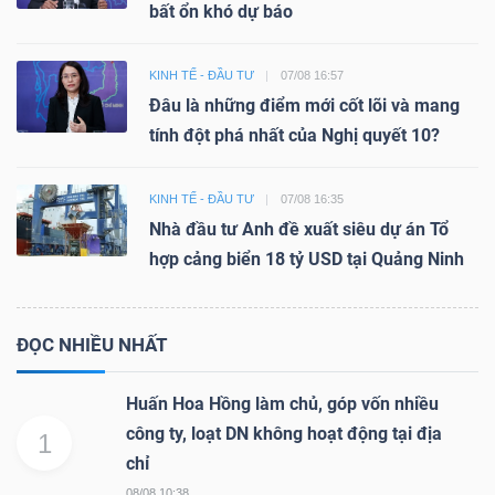
bất ổn khó dự báo
KINH TẾ - ĐẦU TƯ
07/08 16:57
Đâu là những điểm mới cốt lõi và mang
tính đột phá nhất của Nghị quyết 10?
KINH TẾ - ĐẦU TƯ
07/08 16:35
Nhà đầu tư Anh đề xuất siêu dự án Tổ
hợp cảng biển 18 tỷ USD tại Quảng Ninh
ĐỌC NHIỀU NHẤT
Huấn Hoa Hồng làm chủ, góp vốn nhiều
công ty, loạt DN không hoạt động tại địa
1
chỉ
08/08 10:38