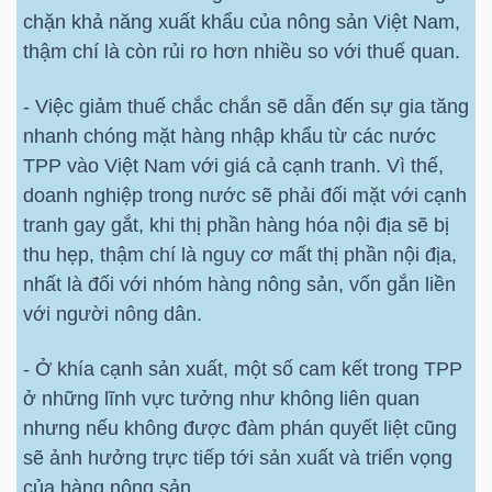
chặn khả năng xuất khẩu của nông sản Việt Nam,
Bài
thậm chí là còn rủi ro hơn nhiều so với thuế quan.
viết
của
- Việc giảm thuế chắc chắn sẽ dẫn đến sự gia tăng
tác
nhanh chóng mặt hàng nhập khẩu từ các nước
giả
TPP vào Việt Nam với giá cả cạnh tranh. Vì thế,
(-)
doanh nghiệp trong nước sẽ phải đối mặt với cạnh
tranh gay gắt, khi thị phần hàng hóa nội địa sẽ bị
thu hẹp, thậm chí là nguy cơ mất thị phần nội địa,
Báo
nhất là đối với nhóm hàng nông sản, vốn gắn liền
cáo
với người nông dân.
phân
tích
- Ở khía cạnh sản xuất, một số cam kết trong TPP
(-)
ở những lĩnh vực tưởng như không liên quan
nhưng nếu không được đàm phán quyết liệt cũng
sẽ ảnh hưởng trực tiếp tới sản xuất và triển vọng
Thuật
của hàng nông sản.