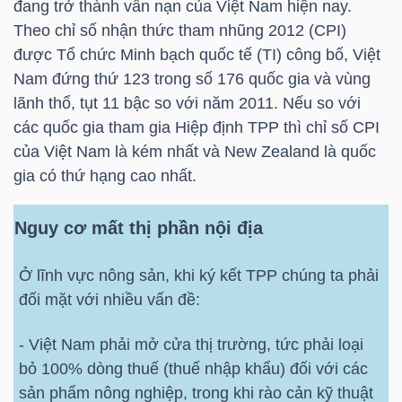
DỊCH
đang trở thành vấn nạn của Việt Nam hiện nay.
VỤ
Theo chỉ số nhận thức tham nhũng 2012 (CPI)
được Tổ chức Minh bạch quốc tế (TI) công bố, Việt
TRUYỀN
Nam đứng thứ 123 trong số 176 quốc gia và vùng
THÔNG
lãnh thổ, tụt 11 bậc so với năm 2011. Nếu so với
các quốc gia tham gia Hiệp định TPP thì chỉ số CPI
của Việt Nam là kém nhất và New Zealand là quốc
gia có thứ hạng cao nhất.
TIỆN
ÍCH
Nguy cơ mất thị phần nội địa
Ở lĩnh vực nông sản, khi ký kết TPP chúng ta phải
đối mặt với nhiều vấn đề:
BẤT
- Việt Nam phải mở cửa thị trường, tức phải loại
ĐỘNG
bỏ 100% dòng thuế (thuế nhập khẩu) đối với các
SẢN
sản phẩm nông nghiệp, trong khi rào cản kỹ thuật