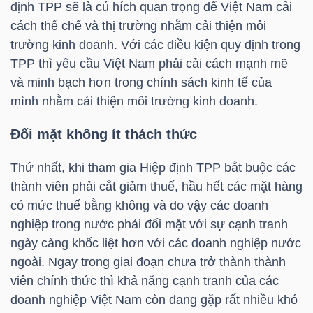
định TPP sẽ là cú hích quan trọng để Việt Nam cải
cách thể chế và thị trường nhằm cải thiện môi
trường kinh doanh. Với các điều kiện quy định trong
TRÁI
TPP thì yêu cầu Việt Nam phải cải cách mạnh mẽ
PHIẾU
và minh bạch hơn trong chính sách kinh tế của
mình nhằm cải thiện môi trường kinh doanh.
Đối mặt không ít thách thức
CÔNG
CỤ
Thứ nhất, khi tham gia Hiệp định TPP bắt buộc các
ĐẦU
thành viên phải cắt giảm thuế, hầu hết các mặt hàng
TƯ
có mức thuế bằng không và do vậy các doanh
nghiệp trong nước phải đối mặt với sự cạnh tranh
ngày càng khốc liệt hơn với các doanh nghiệp nước
ngoài. Ngay trong giai đoạn chưa trở thành thành
TRUY
viên chính thức thì khả năng cạnh tranh của các
XUẤT
doanh nghiệp Việt Nam còn đang gặp rất nhiều khó
DỮ