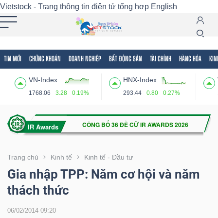
Vietstock - Trang thông tin điện tử tổng hợp
English
TIN MỚI
CHỨNG KHOÁN
DOANH NGHIỆP
BẤT ĐỘNG SẢN
TÀI CHÍNH
HÀNG HÓA
KIN
Tất cả
Tính năng
Ngành
Mã chứng khoán
Lãnh
VN-Index
HNX-Index
Tính
1768.06
3.28
0.19%
293.44
0.80
0.27%
năng
(-)
VIETSTOCK
Trang chủ
Kinh tế
Kinh tế - Đầu tư
Gia nhập TPP: Năm cơ hội và năm
thách thức
CHỨNG
KHOÁN
06/02/2014 09:20