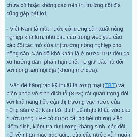
chưa có hoặc không cao nên thị trường nội địa
Mã
cũng gặp bất lợi.
chứng
khoán
- Việt Nam là một nước có lượng sản xuất nông
(-)
nghiệp khá lớn, nhu cầu cao trong việc yêu cầu
các đối tác mở cửa thị trường nông nghiệp cho
Tất cả
Cổ phiếu
Chỉ số
Chứng chỉ quỹ
Chứng 
nông sản. Vấn đề khó khăn là ở nước TPP đều có
xu hướng đàm phán hạn chế, họ giữ bảo hộ đối
Lãnh
với nông sản nội địa (không mở cửa).
đạo
(-)
- Vấn đề hàng rào kỹ thuật thương mại (
TBT
) và
biện pháp vệ sinh dịch tễ (SPS) rất quan trọng đối
Tất cả
Người nội bộ
Người liên quan
Cổ đông lớn
với khả năng tiếp cận thị trường các nước của
nông sản Việt Nam bởi dù thuế nhập khẩu vào các
Tin
nước trong TPP có được cắt bỏ hết nhưng việc
tức
kiểm dịch, kiểm tra dư lượng kháng sinh, các đòi
(-)
hỏi về nhãn mác bao gói... của các nước vẫn ngăn