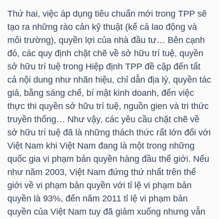
NGUYÊN
Thứ hai, việc áp dụng tiêu chuẩn mới trong TPP sẽ
VẬT
tạo ra những rào cản kỹ thuật (kể cả lao động và
LIỆU
môi trường), quyền lợi của nhà đầu tư… Bên cạnh
đó, các quy định chặt chẽ về sở hữu trí tuệ, quyền
sở hữu trí tuệ trong Hiệp định TPP đề cập đến tất
cả nội dung như nhãn hiệu, chỉ dẫn địa lý, quyền tác
giả, bằng sáng chế, bí mật kinh doanh, đến việc
CÔNG
thực thi quyền sở hữu trí tuệ, nguồn gien và tri thức
NGHIỆP
truyền thống… Như vậy, các yêu cầu chặt chẽ về
sở hữu trí tuệ đã là những thách thức rất lớn đối với
Việt Nam khi Việt Nam đang là một trong những
quốc gia vi phạm bản quyền hàng đầu thế giới. Nếu
TIÊU
như năm 2003, Việt Nam đứng thứ nhất trên thế
DÙNG
giới về vi phạm bản quyền với tỉ lệ vi phạm bản
KHÔNG
quyền là 93%, đến năm 2011 tỉ lệ vi phạm bản
THIẾT
quyền của Việt Nam tuy đã giảm xuống nhưng vẫn