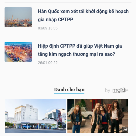
Hàn Quốc xem xét tái khởi động kế hoạch
gia nhập CPTPP
03/09 13:35
Công
cụ
Hiệp định CPTPP đã giúp Việt Nam gia
đầu
tăng kim ngạch thương mại ra sao?
tư
26/01 09:22
Truyền
thông
tài
chính