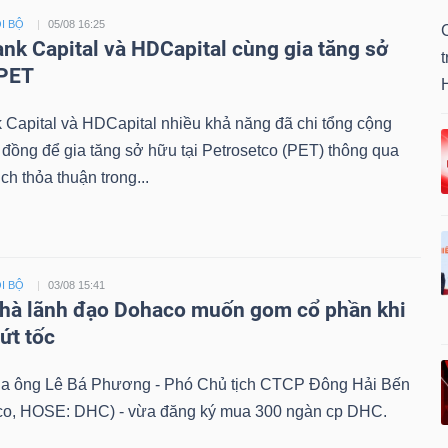
I BỘ
05/08 16:25
ank Capital và HDCapital cùng gia tăng sở
 PET
 Capital và HDCapital nhiều khả năng đã chi tổng cộng
 đồng để gia tăng sở hữu tại Petrosetco (PET) thông qua
ch thỏa thuận trong...
I BỘ
03/08 15:41
hà lãnh đạo Dohaco muốn gom cổ phần khi
bứt tốc
ủa ông Lê Bá Phương - Phó Chủ tịch CTCP Đông Hải Bến
co, HOSE: DHC) - vừa đăng ký mua 300 ngàn cp DHC.