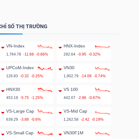
CHỈ SỐ THỊ TRƯỜNG
VN-Index
HNX-Index
1,764.78
-11.68
-0.66%
292.64
-0.95
-0.32%
UPCoM-Index
VN30
126.83
-0.32
-0.25%
1,902.79
-14.09
-0.74%
HNX30
VS 100
453.19
-5.75
-1.25%
442.07
-2.96
-0.67%
VS-Large Cap
VS-Mid Cap
639.29
-3.88
-0.6%
1,262.58
-2.42
-0.19%
VS-Small Cap
VN30F1M