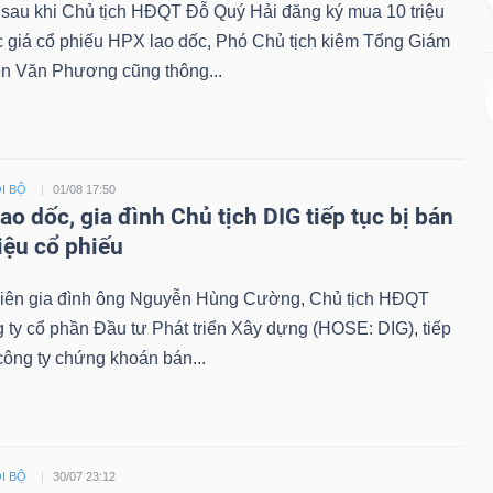
 sau khi Chủ tịch HĐQT Đỗ Quý Hải đăng ký mua 10 triệu
c giá cổ phiếu HPX lao dốc, Phó Chủ tịch kiêm Tổng Giám
n Văn Phương cũng thông...
I BỘ
01/08 17:50
lao dốc, gia đình Chủ tịch DIG tiếp tục bị bán
iệu cổ phiếu
viên gia đình ông Nguyễn Hùng Cường, Chủ tịch HĐQT
ty cổ phần Đầu tư Phát triển Xây dựng (HOSE: DIG), tiếp
 công ty chứng khoán bán...
I BỘ
30/07 23:12