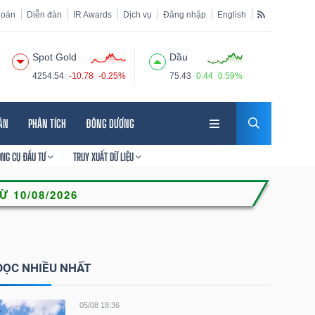
hoán
Diễn đàn
IR Awards
Dịch vụ
Đăng nhập
English
Spot Gold
Dầu
4254.54
-10.78
-0.25%
75.43
0.44
0.59%
HÂN
PHÂN TÍCH
ĐÔNG DƯƠNG
ÔNG CỤ ĐẦU TƯ
TRUY XUẤT DỮ LIỆU
ĐỌC NHIỀU NHẤT
05/08 18:36