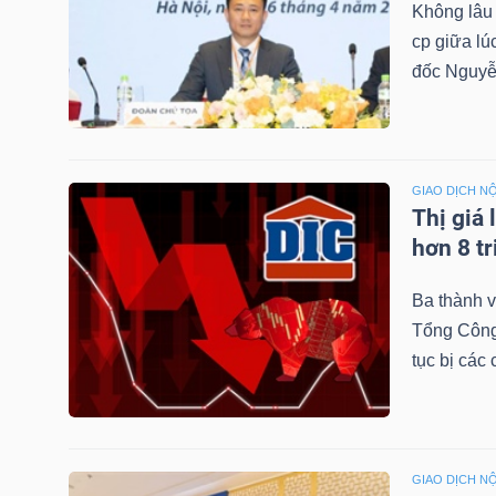
Không lâu
NGUYÊN
cp giữa lú
VẬT
đốc Nguyễ
LIỆU
GIAO DỊCH NỘ
Thị giá 
CÔNG
hơn 8 tr
NGHIỆP
Ba thành 
Tổng Công 
tục bị các
TIÊU
DÙNG
KHÔNG
THIẾT
GIAO DỊCH NỘ