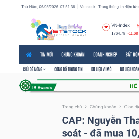
Thứ Năm, 06/08/2026
07:51:39
Vietstock - Trang thông tin điện tử
VN-Index
1764.78
-11.68
Tất cả
Tính năng
Ngành
Mã chứng khoán
Lãnh
TIN MỚI
CHỨNG KHOÁN
DOANH NGHIỆP
BẤT ĐỘ
Tính
năng
CHỦ ĐỀ NÓNG
CÔNG BỐ THÔNG TIN
DỮ LIỆU VĨ MÔ
DỮ LIỆU NGÀ
(-)
VIETSTOCK
Trang chủ
Chứng khoán
Giao dị
CAP: Nguyễn Tha
CHỨNG
soát - đã mua 10
KHOÁN