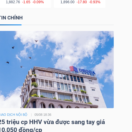
1,882.76
-1.65
-0.09%
1,896.00
-17.80
-0.93%
TIN CHÍNH
IAO DỊCH NỘI BỘ
05/08 18:36
25 triệu cp HHV vừa được sang tay giá
10,050 đồng/cp