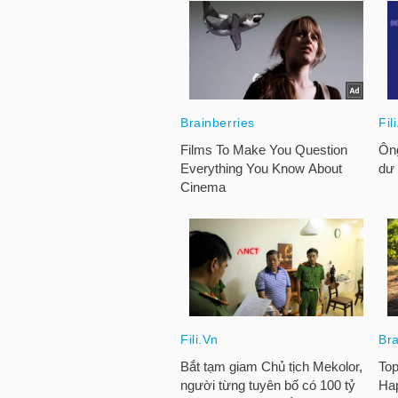
HÀNG
HÓA
KINH
TẾ
THẾ
GIỚI
ĐÔNG
DƯƠNG