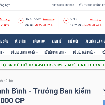
VietstockFinance
Đấu trường chứng k
 tổng hợp
HNX-Index
VN30
-0.66%
292.64
-0.95
-0.32%
1902.79
-14.09
-0.74%
 đạo
Tin tức
Báo cáo phân tích
Thuật ngữ
Dịch vụ
NG SẢN
TÀI CHÍNH
HÀNG HÓA
KINH TẾ
THẾ GIỚI
TÀI CHÍNH CÁ N
NH
DỮ LIỆU DOANH NGHIỆP
DỮ LIỆU PHÁI SINH
DỮ LIỆU TRÁI PHIẾU
C
ch nội bộ
nh Bình - Trưởng Ban kiểm
,000 CP