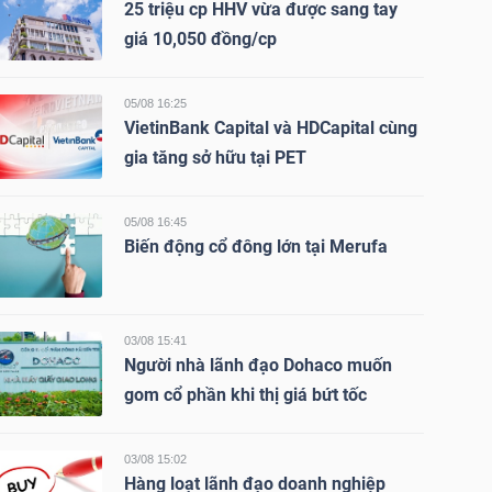
25 triệu cp HHV vừa được sang tay
giá 10,050 đồng/cp
05/08 16:25
VietinBank Capital và HDCapital cùng
gia tăng sở hữu tại PET
05/08 16:45
Biến động cổ đông lớn tại Merufa
03/08 15:41
Người nhà lãnh đạo Dohaco muốn
gom cổ phần khi thị giá bứt tốc
03/08 15:02
Hàng loạt lãnh đạo doanh nghiệp