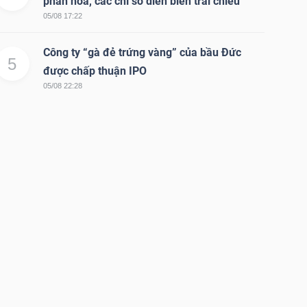
phân hóa, các chỉ số diễn biến trái chiều
05/08 17:22
Công ty “gà đẻ trứng vàng” của bầu Đức
5
được chấp thuận IPO
05/08 22:28