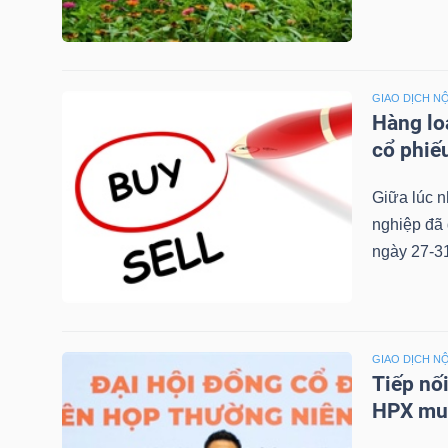
LIỆU
Ngành
(-)
GIAO DỊCH NỘ
Hàng lo
VS-
cổ phiế
SECTOR
Giữa lúc n
nghiệp đã 
ngày 27-31
NĂNG
LƯỢNG
GIAO DỊCH NỘ
Tiếp nố
HPX muố