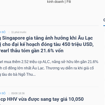
I BỘ
11 phút trước
 Singapore gia tăng ảnh hưởng khi Âu Lạc
ị cho đại kế hoạch đóng tàu 450 triệu USD,
earl thâu tóm gần 21.6% vốn
rl mua thêm 2.52 triệu cp ALC, nâng sở hữu lên gần 21.6%
nh cổ đông lớn nhất Âu Lạc. Thương vụ diễn ra khi giá cổ
 tàu do bà Ngô Thu...
I BỘ
05/08 18:36
u cp HHV vừa được sang tay giá 10,050