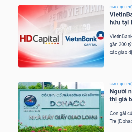
GIAO DỊCH NỘ
VietinB
hữu tại
TRÁI
PHIẾU
VietinBank
gần 200 tỷ
các giao dị
CÔNG
CỤ
ĐẦU
TƯ
GIAO DỊCH NỘ
Người n
thị giá 
TRUY
Con gái c
XUẤT
Tre (Doha
DỮ