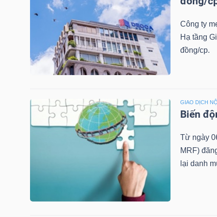
đồng/c
Công ty mẹ
NGÀNH
Hạ tầng G
đồng/cp.
DOANH
NGHIỆP
GIAO DỊCH NỘ
Biến độ
Từ ngày 0
CỔ
MRF) đăng
PHIẾU
lại danh m
PHÁI
SINH