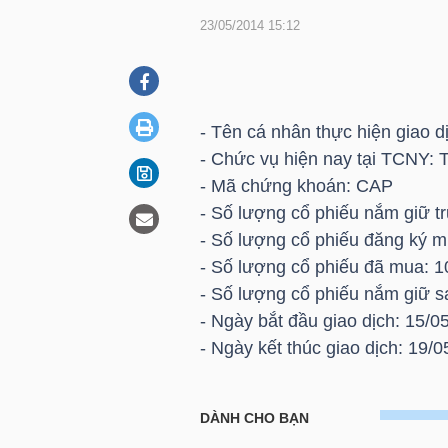
23/05/2014 15:12
DOANH
NGHIỆP
- Tên cá nhân thực hiện giao 
- Chức vụ hiện nay tại TCNY: 
- Mã chứng khoán: CAP
BẤT
- Số lượng cổ phiếu nắm giữ tr
ĐỘNG
- Số lượng cổ phiếu đăng ký 
SẢN
- Số lượng cổ phiếu đã mua: 
- Số lượng cổ phiếu nắm giữ sa
- Ngày bắt đầu giao dịch: 15/0
TÀI
- Ngày kết thúc giao dịch: 19/0
CHÍNH
CAP: Nguyễn Thanh Bình - Tr