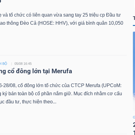
p
 và tổ chức có liên quan vừa sang tay 25 triệu cp Đầu tư
iao thông Đèo Cả (HOSE: HHV), với giá bình quân 10,050
I BỘ
05/08 16:45
ng cổ đông lớn tại Merufa
6-28/08, cổ đông lớn tổ chức của CTCP Merufa (UPCoM:
 ký bán toàn bộ cổ phần nắm giữ. Mục đích nhằm cơ cấu
ục đầu tư, thực hiện theo...
G