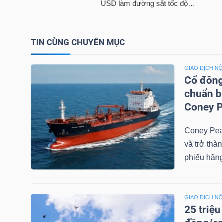
TÀI
CHÍNH
TIN CÙNG CHUYÊN MỤC
CÁ
NHÂN
GIAO DỊCH NỘ
Cổ đông
chuẩn b
Coney P
PHÂN
TÍCH
Coney Pea
VIETSTOCKFINANCE
và trở thà
phiếu hãng
VĨ
GIAO DỊCH NỘ
25 triệ
MÔ