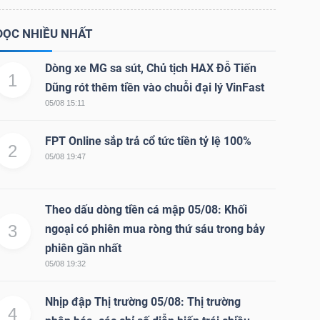
ĐỌC NHIỀU NHẤT
Dòng xe MG sa sút, Chủ tịch HAX Đỗ Tiến
1
Dũng rót thêm tiền vào chuỗi đại lý VinFast
05/08 15:11
FPT Online sắp trả cổ tức tiền tỷ lệ 100%
2
05/08 19:47
Theo dấu dòng tiền cá mập 05/08: Khối
3
ngoại có phiên mua ròng thứ sáu trong bảy
phiên gần nhất
05/08 19:32
Nhịp đập Thị trường 05/08: Thị trường
4