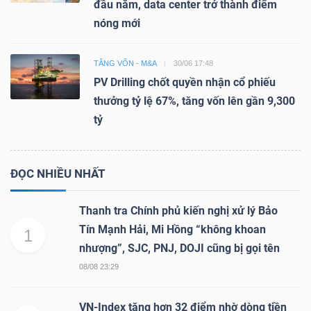
đầu năm, data center trở thành điểm
nóng mới
TĂNG VỐN - M&A
30/06 17:48
PV Drilling chốt quyền nhận cổ phiếu
thưởng tỷ lệ 67%, tăng vốn lên gần 9,300
tỷ
ĐỌC NHIỀU NHẤT
Thanh tra Chính phủ kiến nghị xử lý Bảo
Tín Mạnh Hải, Mi Hồng “không khoan
1
nhượng”, SJC, PNJ, DOJI cũng bị gọi tên
08/08 23:29
VN-Index tăng hơn 32 điểm nhờ dòng tiền