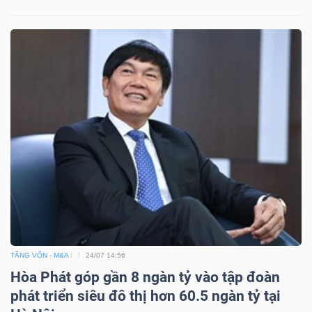
ngữ
(-)
Dịch
vụ
(-)
Đào
tạo
TĂNG VỐN - M&A
24/07 14:56
Sách
Hòa Phát góp gần 8 ngàn tỷ vào tập đoàn
tài
phát triển siêu đô thị hơn 60.5 ngàn tỷ tại
chính