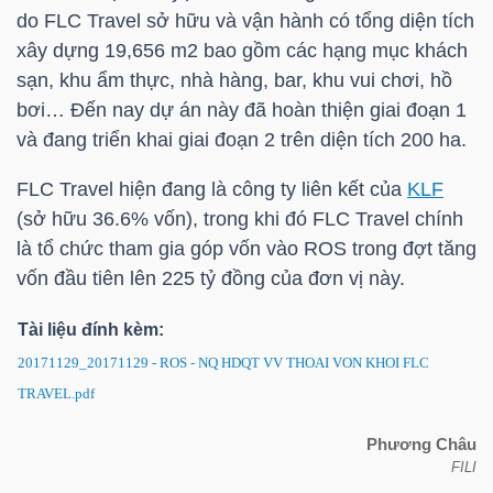
do FLC Travel sở hữu và vận hành có tổng diện tích
xây dựng 19,656 m2 bao gồm các hạng mục khách
TÀI
sạn, khu ẩm thực, nhà hàng, bar, khu vui chơi, hồ
CHÍNH
bơi… Đến nay dự án này đã hoàn thiện giai đoạn 1
CÁ
và đang triển khai giai đoạn 2 trên diện tích 200 ha.
NHÂN
FLC Travel hiện đang là công ty liên kết của
KLF
(sở hữu 36.6% vốn), trong khi đó FLC Travel chính
PHÂN
là tổ chức tham gia góp vốn vào ROS trong đợt tăng
vốn đầu tiên lên 225 tỷ đồng của đơn vị này.
TÍCH
VIETSTOCKFINANCE
Tài liệu đính kèm:
20171129_20171129 - ROS - NQ HDQT VV THOAI VON KHOI FLC
TRAVEL.pdf
VĨ
Phương Châu
FILI
MÔ