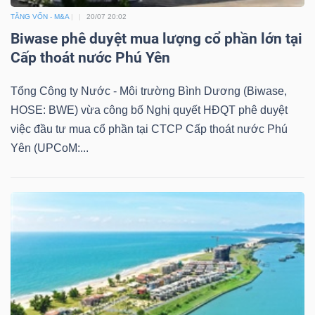
TĂNG VỐN - M&A
20/07 20:02
Biwase phê duyệt mua lượng cổ phần lớn tại
Cấp thoát nước Phú Yên
Dữ
liệu
Tổng Công ty Nước - Môi trường Bình Dương (Biwase,
tài
HOSE: BWE) vừa công bố Nghị quyết HĐQT phê duyệt
chính
việc đầu tư mua cổ phần tại CTCP Cấp thoát nước Phú
Yên (UPCoM:...