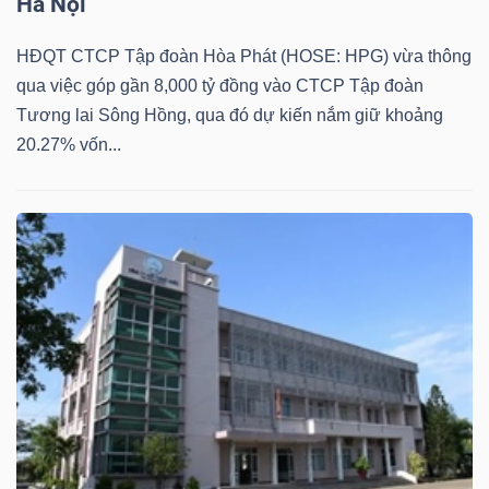
Hà Nội
HĐQT CTCP Tập đoàn Hòa Phát (HOSE: HPG) vừa thông
qua việc góp gần 8,000 tỷ đồng vào CTCP Tập đoàn
Tương lai Sông Hồng, qua đó dự kiến nắm giữ khoảng
Công
20.27% vốn...
cụ
đầu
tư
Truyền
thông
tài
chính