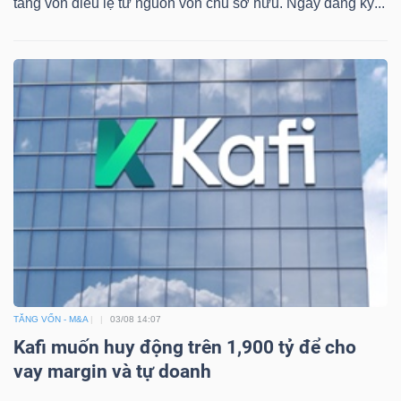
tăng vốn điều lệ từ nguồn vốn chủ sở hữu. Ngày đăng ký...
NGUYÊN
VẬT
LIỆU
CÔNG
NGHIỆP
TIÊU
TĂNG VỐN - M&A
03/08 14:07
DÙNG
Kafi muốn huy động trên 1,900 tỷ để cho
KHÔNG
vay margin và tự doanh
THIẾT