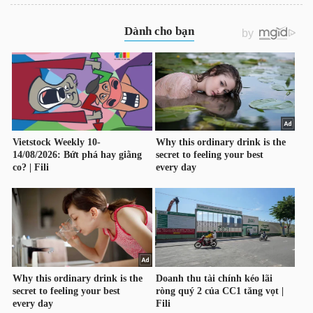
NGÀNH
DOANH
NGHIỆP
CỔ
PHIẾU
PHÁI
SINH