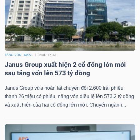
Mã
chứng
khoán
(-)
Tất cả
Cổ phiếu
Chỉ số
Chứng chỉ quỹ
Chứng 
TĂNG VỐN - M&A
29/07 15:13
Janus Group xuất hiện 2 cổ đông lớn mới
Lãnh
sau tăng vốn lên 573 tỷ đồng
đạo
(-)
Janus Group vừa hoàn tất chuyển đổi 2,600 trái phiếu
thành 26 triệu cổ phiếu, nâng vốn điều lệ lên 573.2 tỷ đồng
Tất cả
Người nội bộ
Người liên quan
Cổ đông lớn
và xuất hiện của hai cổ đông lớn mới. Chuyển ngành...
Tin
tức
(-)