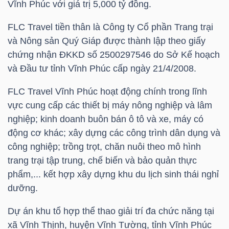
Vĩnh Phúc với giá trị 5,000 tỷ đồng.
HÀNG
HÓA
FLC Travel tiền thân là Công ty Cổ phần Trang trại
và Nông sản Quý Giáp được thành lập theo giấy
chứng nhận ĐKKD số 2500297546 do Sở Kế hoạch
KINH
và Đầu tư tỉnh Vĩnh Phúc cấp ngày 21/4/2008.
TẾ
FLC Travel Vĩnh Phúc hoạt động chính trong lĩnh
vực cung cấp các thiết bị máy nông nghiệp và lâm
nghiệp; kinh doanh buôn bán ô tô và xe, máy có
THẾ
động cơ khác; xây dựng các công trình dân dụng và
GIỚI
công nghiệp; trồng trọt, chăn nuôi theo mô hình
trang trại tập trung, chế biến và bảo quản thực
phẩm,... kết hợp xây dựng khu du lịch sinh thái nghỉ
dưỡng.
ĐÔNG
DƯƠNG
Dự án khu tổ hợp thể thao giải trí đa chức năng tại
xã Vĩnh Thịnh, huyện Vĩnh Tường, tỉnh Vĩnh Phúc