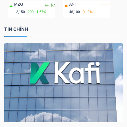
MZG
ANI
12,150
200
1.67%
48,100
0
0%
TIN CHÍNH