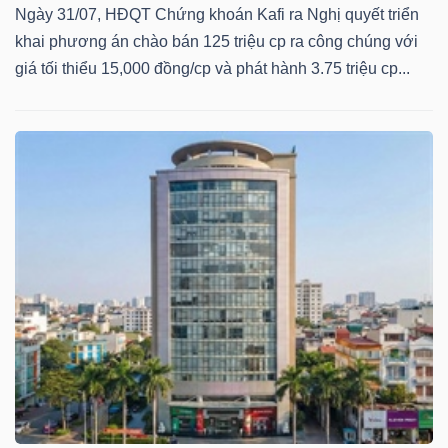
YẾU
Ngày 31/07, HĐQT Chứng khoán Kafi ra Nghị quyết triển
khai phương án chào bán 125 triệu cp ra công chúng với
giá tối thiểu 15,000 đồng/cp và phát hành 3.75 triệu cp...
TIÊU
DÙNG
THIẾT
YẾU
CHĂM
SÓC
SỨC
KHỎE