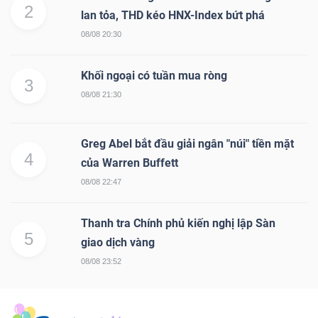
2
lan tỏa, THD kéo HNX-Index bứt phá
08/08 20:30
Khối ngoại có tuần mua ròng
3
08/08 21:30
Greg Abel bắt đầu giải ngân "núi" tiền mặt
4
của Warren Buffett
08/08 22:47
Thanh tra Chính phủ kiến nghị lập Sàn
5
giao dịch vàng
08/08 23:52