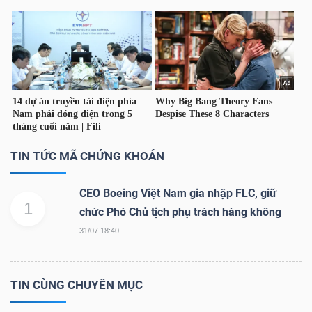
TRÁI
PHIẾU
CÔNG
TIN TỨC MÃ CHỨNG KHOÁN
CỤ
ĐẦU
CEO Boeing Việt Nam gia nhập FLC, giữ
TƯ
1
chức Phó Chủ tịch phụ trách hàng không
31/07 18:40
TRUY
XUẤT
TIN CÙNG CHUYÊN MỤC
DỮ