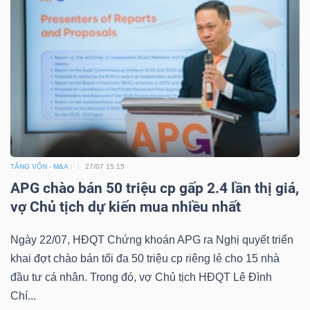
Bài
viết
của
tác
giả
(-)
Báo
TĂNG VỐN - M&A
27/07 15:15
APG chào bán 50 triệu cp gấp 2.4 lần thị giá,
cáo
vợ Chủ tịch dự kiến mua nhiều nhất
phân
tích
Ngày 22/07, HĐQT Chứng khoán APG ra Nghị quyết triển
(-)
khai đợt chào bán tối đa 50 triệu cp riêng lẻ cho 15 nhà
đầu tư cá nhân. Trong đó, vợ Chủ tịch HĐQT Lê Đình
Thuật
Chí...