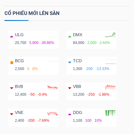
CỔ PHIẾU MỚI LÊN SÀN
ULG
DMX
20,700
5,900
39.86%
84,000
2,000
2.44%
BCG
TCD
2,500
0
0%
1,300
-200
-13.33%
BVB
VBB
12,400
-50
-0.4%
13,200
-250
-1.86%
VNE
DDG
2,400
-200
-7.69%
1,100
100
10%