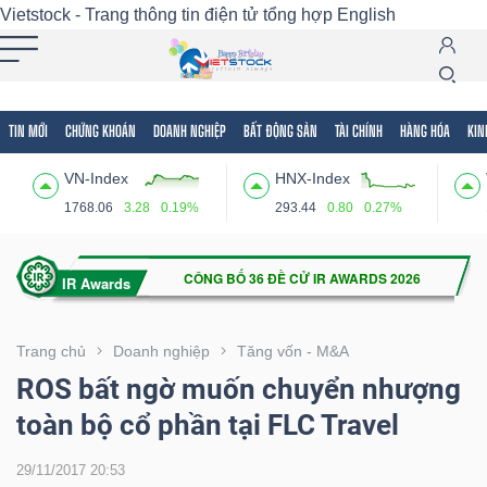
Vietstock - Trang thông tin điện tử tổng hợp
English
TIN MỚI
CHỨNG KHOÁN
DOANH NGHIỆP
BẤT ĐỘNG SẢN
TÀI CHÍNH
HÀNG HÓA
KIN
Tất cả
Tính năng
Ngành
Mã chứng khoán
Lãnh
VN-Index
HNX-Index
Tính
1768.06
3.28
0.19%
293.44
0.80
0.27%
năng
(-)
VIETSTOCK
Trang chủ
Doanh nghiệp
Tăng vốn - M&A
ROS bất ngờ muốn chuyển nhượng
toàn bộ cổ phần tại FLC Travel
CHỨNG
KHOÁN
29/11/2017 20:53