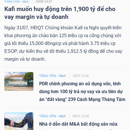
03/08 14:07
TĂNG VỐN - M&A
Kafi muốn huy động trên 1,900 tỷ để cho
vay margin và tự doanh
Ngày 31/07, HĐQT Chứng khoán Kafi ra Nghị quyết triển
khai phương án chào bán 125 triệu cp ra công chúng với
giá tối thiểu 15,000 đồng/cp và phát hành 3.75 triệu cp
ESOP, dự kiến thu về tối thiểu 1,912.5 tỷ đồng để cho vay
margin và tự doanh.
TĂNG VỐN - M&A
18/07 11:56
PDR chỉnh phương án sử dụng vốn, tính
dùng hơn 100 tỷ trả nợ vay và ưu tiên dự
án "đất vàng" 239 Cách Mạng Tháng Tám
TĂNG VỐN - M&A
08/07 12:45
Nhà ở dẫn dắt M&A bất động sản nửa