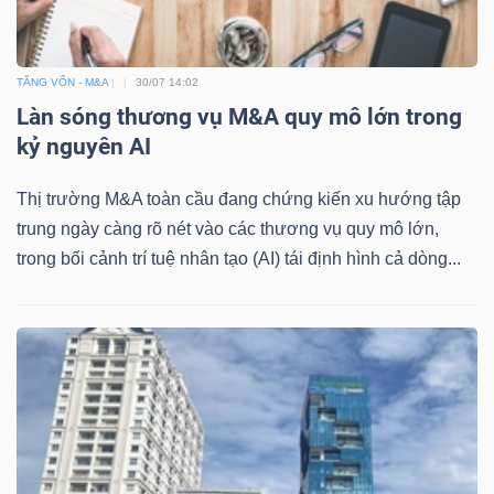
DỊCH
VỤ
TRUYỀN
TĂNG VỐN - M&A
30/07 14:02
THÔNG
Làn sóng thương vụ M&A quy mô lớn trong
kỷ nguyên AI
Thị trường M&A toàn cầu đang chứng kiến xu hướng tập
trung ngày càng rõ nét vào các thương vụ quy mô lớn,
TIỆN
trong bối cảnh trí tuệ nhân tạo (AI) tái định hình cả dòng...
ÍCH
BẤT
ĐỘNG
SẢN