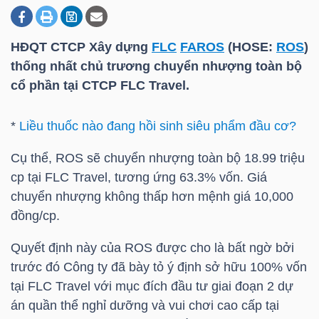
HĐQT CTCP Xây dựng
FLC
FAROS
(HOSE:
ROS
)
DOANH
thống nhất chủ trương chuyển nhượng toàn bộ
NGHIỆP
cổ phần tại CTCP FLC Travel.
*
Liều thuốc nào đang hồi sinh siêu phẩm đầu cơ?
BẤT
ĐỘNG
Cụ thể, ROS sẽ chuyển nhượng toàn bộ 18.99 triệu
SẢN
cp tại FLC Travel, tương ứng 63.3% vốn. Giá
chuyển nhượng không thấp hơn mệnh giá 10,000
đồng/cp.
TÀI
Quyết định này của ROS được cho là bất ngờ bởi
CHÍNH
trước đó Công ty đã bày tỏ ý định sở hữu 100% vốn
tại FLC Travel với mục đích đầu tư giai đoạn 2 dự
án quần thể nghỉ dưỡng và vui chơi cao cấp tại