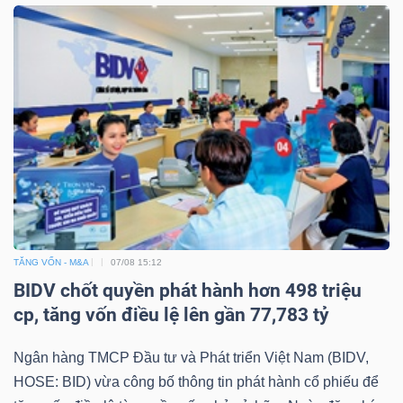
LIỆU
Ngành
(-)
VS-
SECTOR
TĂNG VỐN - M&A
07/08 15:12
NĂNG
BIDV chốt quyền phát hành hơn 498 triệu
LƯỢNG
cp, tăng vốn điều lệ lên gần 77,783 tỷ
Ngân hàng TMCP Đầu tư và Phát triển Việt Nam (BIDV,
HOSE: BID) vừa công bố thông tin phát hành cổ phiếu để