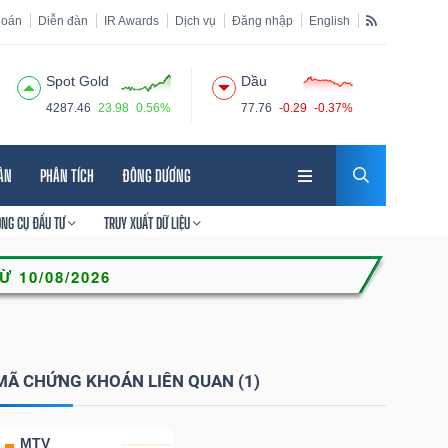
hoán
Diễn đàn
IR Awards
Dịch vụ
Đăng nhập
English
Spot Gold
Dầu
4287.46
23.98
0.56%
77.76
-0.29
-0.37%
HÂN
PHÂN TÍCH
ĐÔNG DƯƠNG
ÔNG CỤ ĐẦU TƯ
TRUY XUẤT DỮ LIỆU
MÃ CHỨNG KHOÁN LIÊN QUAN (1)
MTV