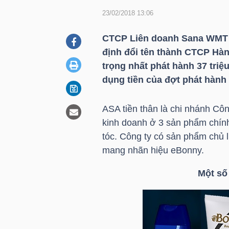
23/02/2018 13:06
DOANH
CTCP Liên doanh Sana WMT
NGHIỆP
định đổi tên thành CTCP Hàn
trọng nhất phát hành 37 triệ
dụng tiền của đợt phát hành n
BẤT
ASA tiền thân là chi nhánh C
ĐỘNG
kinh doanh ở 3 sản phẩm chính
SẢN
tóc. Công ty có sản phẩm chủ 
mang nhãn hiệu eBonny.
Một số
TÀI
CHÍNH