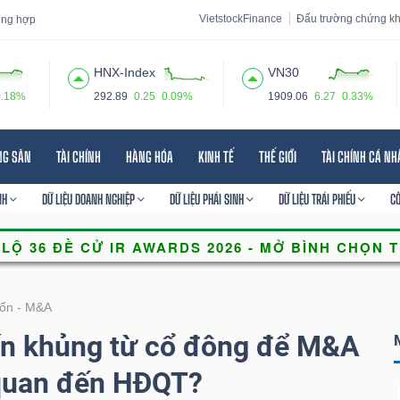
VietstockFinance
Đấu trường chứng k
tổng hợp
HNX-Index
VN30
0.18%
292.89
0.25
0.09%
1909.06
6.27
0.33%
 đạo
Tin tức
Báo cáo phân tích
Thuật ngữ
Dịch vụ
NG SẢN
TÀI CHÍNH
HÀNG HÓA
KINH TẾ
THẾ GIỚI
TÀI CHÍNH CÁ N
NH
DỮ LIỆU DOANH NGHIỆP
DỮ LIỆU PHÁI SINH
DỮ LIỆU TRÁI PHIẾU
C
ốn - M&A
n khủng từ cổ đông để M&A
 quan đến HĐQT?