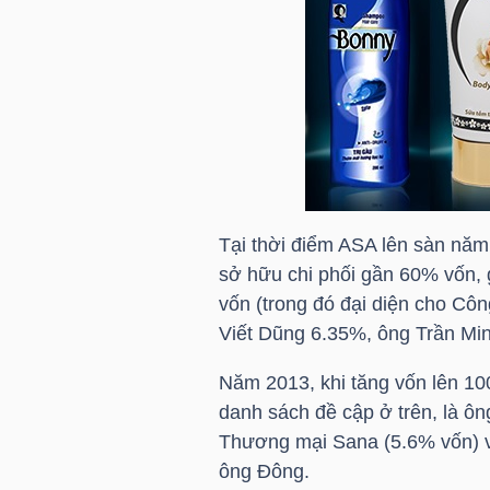
HÀNG
HÓA
KINH
TẾ
Tại thời điểm ASA lên sàn nă
sở hữu chi phối gần 60% vốn
THẾ
vốn (trong đó đại diện cho C
GIỚI
Viết Dũng 6.35%, ông Trần M
Năm 2013, khi tăng vốn lên 100
ĐÔNG
danh sách đề cập ở trên, là 
DƯƠNG
Thương mại Sana (5.6% vốn) vớ
ông Đông.