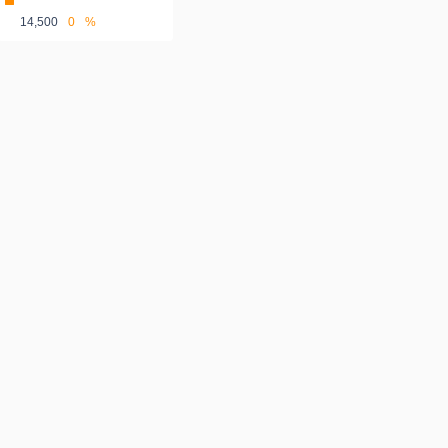
14,500
0
%