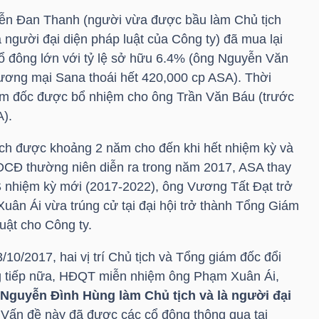
ễn Đan Thanh (người vừa được bầu làm Chủ tịch
người đại diện pháp luật của Công ty) đã mua lại
ổ đông lớn với tỷ lệ sở hữu 6.4% (ông Nguyễn Văn
ương mại Sana thoái hết 420,000 cp ASA). Thời
m đốc được bổ nhiệm cho ông Trần Văn Báu (trước
).
ịch được khoảng 2 năm cho đến khi hết nhiệm kỳ và
ĐCĐ thường niên diễn ra trong năm 2017, ASA thay
 nhiệm kỳ mới (2017-2022), ông Vương Tất Đạt trở
uân Ái vừa trúng cử tại đại hội trở thành Tổng Giám
luật cho Công ty.
10/2017, hai vị trí Chủ tịch và Tổng giám đốc đổi
g tiếp nữa, HĐQT miễn nhiệm ông Phạm Xuân Ái,
Nguyễn Đình Hùng làm Chủ tịch và là người đại
 Vấn đề này đã được các cổ đông thông qua tại