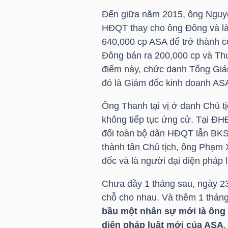
Đến giữa năm 2015, ông Nguy
TÀI
HĐQT thay cho ông Đông và là 
CHÍNH
640,000 cp ASA để trở thành c
CÁ
Đông bán ra 200,000 cp và Th
NHÂN
điểm này, chức danh Tổng Giá
đó là Giám đốc kinh doanh ASA
Ông Thanh tại vị ở danh Chủ t
PHÂN
không tiếp tục ứng cử. Tại ĐH
TÍCH
đổi toàn bộ dàn HĐQT lẫn BKS
VIETSTOCKFINANCE
thành tân Chủ tịch, ông Phạm X
đốc và là người đại diện pháp 
Chưa đầy 1 tháng sau, ngày 23/
chỗ cho nhau. Và thêm 1 thán
VĨ
bầu một nhân sự mới là ông 
MÔ
diện pháp luật mới của ASA
.