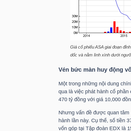
TRÁI
PHIẾU
Giá cổ phiếu ASA giai đoạn đỉnh
dốc và nằm lình xình dưới ngư
CÔNG
CỤ
Vén bức màn huy động v
ĐẦU
Một trong những nội dung chí
TƯ
qua là việc phát hành cổ phần 
470 tỷ đồng với giá 10,000 đồn
TRUY
Nhưng vấn đề được quan tâm n
XUẤT
hành lần này. Cụ thể, số tiền
DỮ
vốn góp tại Tập đoàn EDX là 