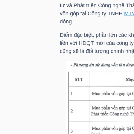
LIỆU
tư và Phát triển Công nghệ Th
vốn góp tại Công ty TNHH
MT
động.
Ngành
(-)
Điểm đặc biệt, phần lớn các k
liền với HĐQT mới của công ty
VS-
cũng sẽ là đối tượng chính nh
SECTOR
NĂNG
LƯỢNG