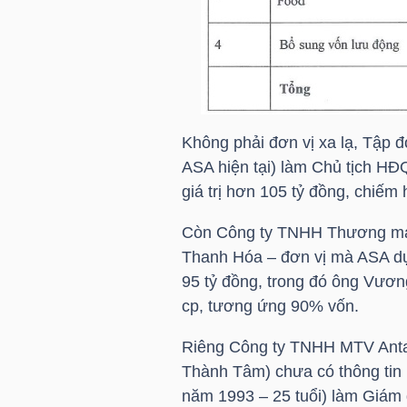
NGUYÊN
VẬT
LIỆU
Không phải đơn vị xa lạ, Tập
ASA hiện tại) làm Chủ tịch HĐ
CÔNG
giá trị hơn 105 tỷ đồng, chiếm
NGHIỆP
Còn Công ty TNHH Thương mại
Thanh Hóa – đơn vị mà ASA dự 
95 tỷ đồng, trong đó ông Vươ
cp, tương ứng 90% vốn.
TIÊU
DÙNG
Riêng Công ty TNHH MTV Antan
KHÔNG
Thành Tâm) chưa có thông tin l
THIẾT
năm 1993 – 25 tuổi) làm Giám đ