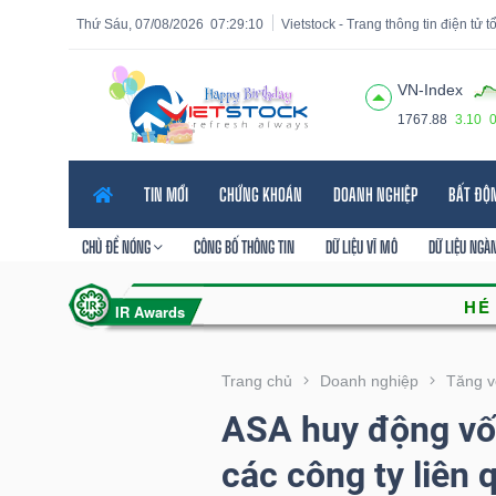
Thứ Sáu, 07/08/2026
07:29:11
Vietstock - Trang thông tin điện tử 
VN-Index
1767.88
3.10
Tất cả
Tính năng
Ngành
Mã chứng khoán
Lãnh
TIN MỚI
CHỨNG KHOÁN
DOANH NGHIỆP
BẤT ĐỘ
Tính
năng
CHỦ ĐỀ NÓNG
CÔNG BỐ THÔNG TIN
DỮ LIỆU VĨ MÔ
DỮ LIỆU NGÀ
(-)
VIETSTOCK
Trang chủ
Doanh nghiệp
Tăng v
ASA huy động vố
CHỨNG
các công ty liên
KHOÁN