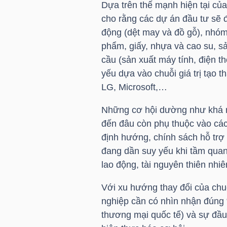
Dựa trên thế mạnh hiện tại của
cho rằng các dự án đầu tư sẽ
động (dệt may và đồ gỗ), nhóm
NGÀNH
phẩm, giấy, nhựa và cao su, sả
cầu (sản xuất máy tính, điện th
yếu dựa vào chuỗi giá trị tạo
DOANH
LG, Microsoft,…
NGHIỆP
Những cơ hội dường như khá rõ
đến đâu còn phụ thuộc vào các
định hướng, chính sách hỗ trợ
CỔ
đang dần suy yếu khi tầm quan
PHIẾU
lao động, tài nguyên thiên nhiên
Với xu hướng thay đổi của chuỗ
nghiệp cần có nhìn nhận đúng “
PHÁI
thương mại quốc tế) và sự đầu
SINH