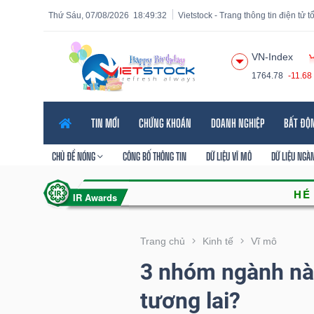
Thứ Sáu, 07/08/2026
18:49:33
Vietstock - Trang thông tin điện tử 
VN-Index
1764.78
-11.68
Tất cả
Tính năng
Ngành
Mã chứng khoán
Lãnh
TIN MỚI
CHỨNG KHOÁN
DOANH NGHIỆP
BẤT ĐỘ
Tính
năng
CHỦ ĐỀ NÓNG
CÔNG BỐ THÔNG TIN
DỮ LIỆU VĨ MÔ
DỮ LIỆU NGÀ
(-)
VIETSTOCK
Trang chủ
Kinh tế
Vĩ mô
3 nhóm ngành nào
CHỨNG
tương lai?
KHOÁN