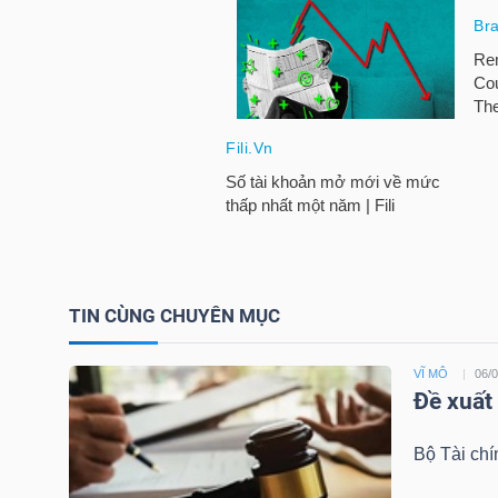
LIỆU
Ngành
(-)
VS-
SECTOR
TIN CÙNG CHUYÊN MỤC
NĂNG
VĨ MÔ
06/
LƯỢNG
Đề xuất
Bộ Tài chí