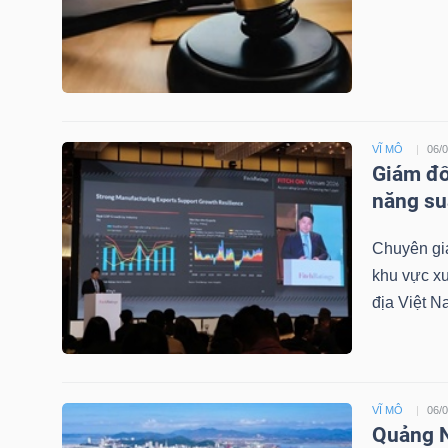
NGUYÊN
VẬT
LIỆU
VĨ MÔ
06/
Giám đố
CÔNG
năng su
NGHIỆP
Chuyên gia
khu vực xu
địa Việt N
TIÊU
DÙNG
KHÔNG
VĨ MÔ
06/
THIẾT
Quảng N