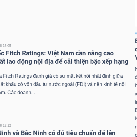
V
08 18:05
c Fitch Ratings: Việt Nam cần nâng cao
ất lao động nội địa để cải thiện bậc xếp hạng
 Fitch Ratings đánh giá có sự mất kết nối nhất định giữa
đ
ất khẩu có vốn đầu tư nước ngoài (FDI) và nền kinh tế nội
h
am. Các doanh...
t
08 12:12
inh và Bắc Ninh có đủ tiêu chuẩn để lên
c