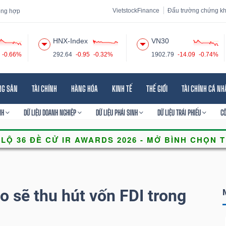
VietstockFinance
Đấu trường chứng k
tổng hợp
HNX-Index
VN30
-0.66%
292.64
-0.95
-0.32%
1902.79
-14.09
-0.74%
 đạo
Tin tức
Báo cáo phân tích
Thuật ngữ
Dịch vụ
NG SẢN
TÀI CHÍNH
HÀNG HÓA
KINH TẾ
THẾ GIỚI
TÀI CHÍNH CÁ N
NH
DỮ LIỆU DOANH NGHIỆP
DỮ LIỆU PHÁI SINH
DỮ LIỆU TRÁI PHIẾU
C
 sẽ thu hút vốn FDI trong