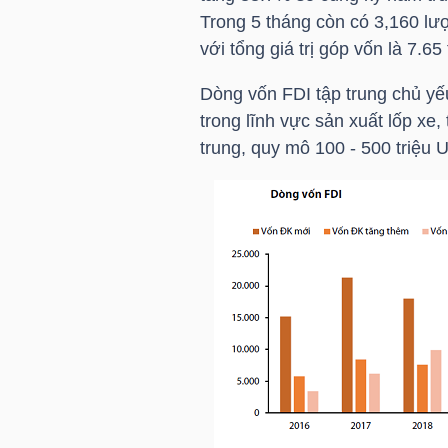
HÀNG
Trong 5 tháng còn có 3,160 lư
HÓA
với tổng giá trị góp vốn là 7.65
Dòng vốn FDI tập trung chủ yế
trong lĩnh vực sản xuất lốp xe,
KINH
trung, quy mô 100 - 500
triệu 
TẾ
THẾ
GIỚI
ĐÔNG
DƯƠNG