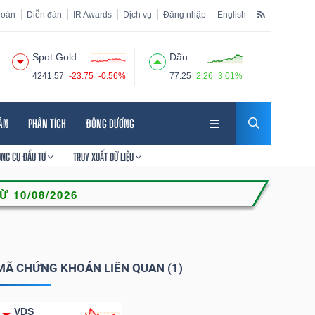
hoán
Diễn đàn
IR Awards
Dịch vụ
Đăng nhập
English
Spot Gold
Dầu
4241.57
-23.75
-0.56%
77.25
2.26
3.01%
HÂN
PHÂN TÍCH
ĐÔNG DƯƠNG
ÔNG CỤ ĐẦU TƯ
TRUY XUẤT DỮ LIỆU
MÃ CHỨNG KHOÁN LIÊN QUAN (1)
VDS