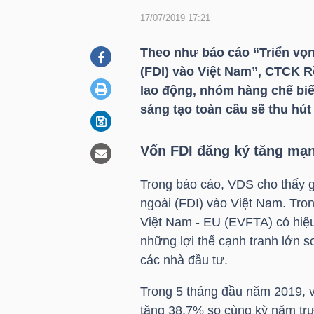
17/07/2019 17:21
DOANH
Theo như báo cáo “Triển vọ
NGHIỆP
(FDI) vào Việt Nam”, CTCK Rồ
lao động, nhóm hàng chế bi
sáng tạo toàn cầu sẽ thu hút 
BẤT
Vốn FDI đăng ký tăng mạn
ĐỘNG
SẢN
Trong báo cáo, VDS cho thấy g
ngoài (FDI) vào Việt Nam. Tron
Việt Nam - EU (EVFTA) có hiệ
TÀI
những lợi thế cạnh tranh lớn 
CHÍNH
các nhà đầu tư.
Trong 5 tháng đầu năm 2019, v
tăng 38.7% so cùng kỳ năm trư