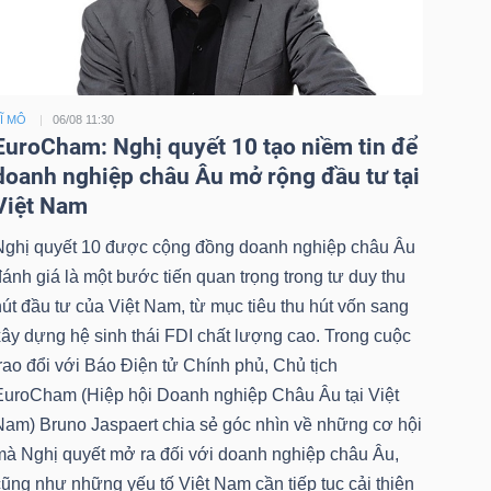
Ĩ MÔ
06/08 11:30
EuroCham: Nghị quyết 10 tạo niềm tin để
doanh nghiệp châu Âu mở rộng đầu tư tại
Việt Nam
Nghị quyết 10 được cộng đồng doanh nghiệp châu Âu
ánh giá là một bước tiến quan trọng trong tư duy thu
út đầu tư của Việt Nam, từ mục tiêu thu hút vốn sang
xây dựng hệ sinh thái FDI chất lượng cao. Trong cuộc
rao đổi với Báo Điện tử Chính phủ, Chủ tịch
EuroCham (Hiệp hội Doanh nghiệp Châu Âu tại Việt
Nam) Bruno Jaspaert chia sẻ góc nhìn về những cơ hội
mà Nghị quyết mở ra đối với doanh nghiệp châu Âu,
ũng như những yếu tố Việt Nam cần tiếp tục cải thiện