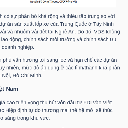
h có sự phân bổ khá rộng và thiếu tập trung so với
dự án sản xuất lốp xe của Trung Quốc ở Tây Ninh
 vải và nhuộm vải dệt tại Nghệ An. Do đó, VDS không
hí lao động, chính sách môi trường và chính sách ưu
t doanh nghiệp.
 phủ vẫn hướng tới sàng lọc và hạn chế các dự án
uy nhiên, mức độ áp dụng ở các tỉnh/thành khá phân
à Nội, Hồ Chí Minh.
iệt Nam
á cao triển vọng thu hút vốn đầu tư FDI vào Việt
ác Hiệp định tự do thương mại thế hệ mới sẽ thúc
ao sáng trong khu vực.