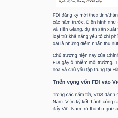
TÀI
FDI đăng ký mới theo tỉnh/thàn
CHÍNH
các năm trước. Điển hình như 
CÁ
và Tiền Giang, dự án sản xuất
NHÂN
loại trừ khả năng yếu tố chi p
đãi là những điểm nhấn thu hú
Chủ trương hiện nay của Chính
PHÂN
FDI gây ô nhiễm môi trường. T
TÍCH
hóa và chủ yếu tập trung tại H
VIETSTOCKFINANCE
Triển vọng vốn FDI vào V
Trong các năm tới, VDS đánh gi
Nam. Việc ký kết thành công c
VĨ
đẩy Việt Nam trở thành ngôi s
MÔ