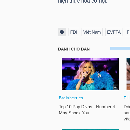
hiện thực hóa cơ hội.
TRÁI
PHIẾU
FDI
Việt Nam
EVFTA
F
CÔNG
CỤ
ĐẦU
TƯ
TRUY
XUẤT
DỮ