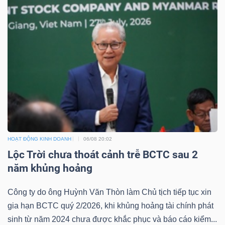
Công
cụ
đầu
tư
HOẠT ĐỘNG KINH DOANH
06/08 20:02
Lộc Trời chưa thoát cảnh trễ BCTC sau 2
Truyền
năm khủng hoảng
thông
Công ty do ông Huỳnh Văn Thòn làm Chủ tịch tiếp tục xin
tài
gia hạn BCTC quý 2/2026, khi khủng hoảng tài chính phát
chính
sinh từ năm 2024 chưa được khắc phục và báo cáo kiểm...