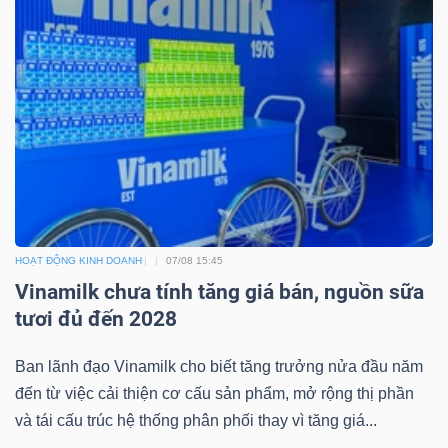
TÀI
CHÍNH
CÔNG
HOẠT ĐỘNG KINH DOANH
07/08 15:45
NGHỆ
Vinamilk chưa tính tăng giá bán, nguồn sữa
THÔNG
tươi đủ đến 2028
TIN
Ban lãnh đạo Vinamilk cho biết tăng trưởng nửa đầu năm
đến từ việc cải thiện cơ cấu sản phẩm, mở rộng thị phần
và tái cấu trúc hệ thống phân phối thay vì tăng giá...