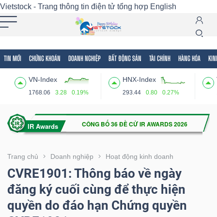
Vietstock - Trang thông tin điện tử tổng hợp
English
TIN MỚI
CHỨNG KHOÁN
DOANH NGHIỆP
BẤT ĐỘNG SẢN
TÀI CHÍNH
HÀNG HÓA
KIN
Tất cả
Tính năng
Ngành
Mã chứng khoán
Lãnh
VN-Index
HNX-Index
Tính
1768.06
3.28
0.19%
293.44
0.80
0.27%
năng
(-)
VIETSTOCK
Trang chủ
Doanh nghiệp
Hoạt động kinh doanh
CVRE1901: Thông báo về ngày
đăng ký cuối cùng để thực hiện
CHỨNG
quyền do đáo hạn Chứng quyền
KHOÁN