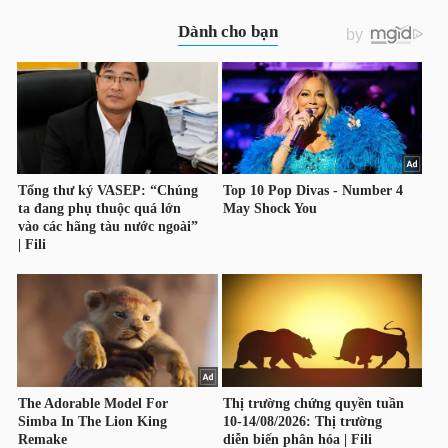
để thực hiện quyền do đáo hạn Chứng quyền
HÀNG
CVRE1901
HÓA
KINH
TẾ
THẾ
GIỚI
ĐÔNG
DƯƠNG