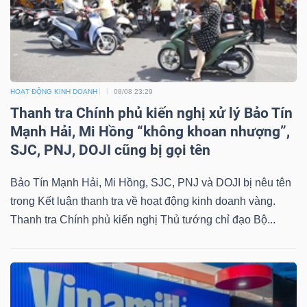
YẾU
TIÊU
HOẠT ĐỘNG KINH DOANH
08/08 23:29
DÙNG
Thanh tra Chính phủ kiến nghị xử lý Bảo Tín
THIẾT
Mạnh Hải, Mi Hồng “không khoan nhượng”,
YẾU
SJC, PNJ, DOJI cũng bị gọi tên
Bảo Tín Mạnh Hải, Mi Hồng, SJC, PNJ và DOJI bị nêu tên
trong Kết luận thanh tra về hoạt động kinh doanh vàng.
Thanh tra Chính phủ kiến nghị Thủ tướng chỉ đạo Bộ...
CHĂM
SÓC
SỨC
KHỎE