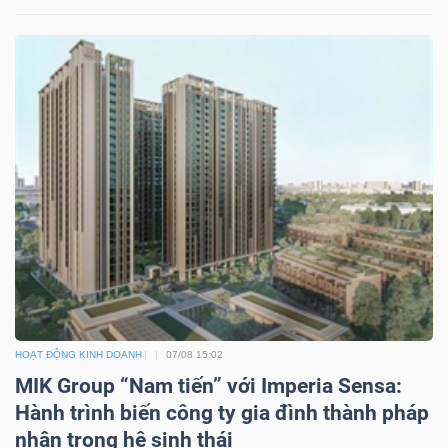
DỊCH
VỤ
TRUYỀN
THÔNG
TIỆN
ÍCH
HOẠT ĐỘNG KINH DOANH
07/08 15:02
BẤT
MIK Group “Nam tiến” với Imperia Sensa:
ĐỘNG
Hành trình biến công ty gia đình thành pháp
SẢN
nhân trong hệ sinh thái