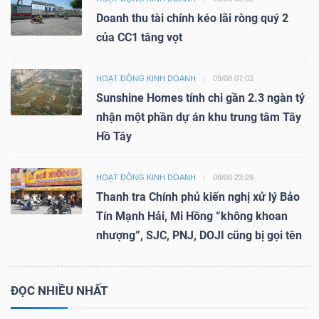
Doanh thu tài chính kéo lãi ròng quý 2
của CC1 tăng vọt
HOẠT ĐỘNG KINH DOANH
09/08 07:02
Sunshine Homes tính chi gần 2.3 ngàn tỷ
nhận một phần dự án khu trung tâm Tây
Hồ Tây
HOẠT ĐỘNG KINH DOANH
08/08 23:29
Thanh tra Chính phủ kiến nghị xử lý Bảo
Tín Mạnh Hải, Mi Hồng “không khoan
nhượng”, SJC, PNJ, DOJI cũng bị gọi tên
ĐỌC NHIỀU NHẤT