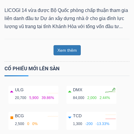
LICOGI 14 vừa được Bộ Quốc phòng chấp thuận tham gia
liên danh đầu tư Dự án xây dựng nhà ở cho gia đình lực
lượng vũ trang tại tỉnh Khánh Hòa với tổng vốn đầu tư...
Xem thêm
CỔ PHIẾU MỚI LÊN SÀN
ULG
DMX
20,700
5,900
39.86%
84,000
2,000
2.44%
BCG
TCD
2,500
0
0%
1,300
-200
-13.33%