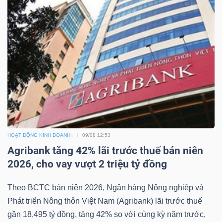
NGÀNH
DOANH
NGHIỆP
HOẠT ĐỘNG KINH DOANH
09/08 12:53
CỔ
Agribank tăng 42% lãi trước thuế bán niên
PHIẾU
2026, cho vay vượt 2 triệu tỷ đồng
Theo BCTC bán niên 2026, Ngân hàng Nông nghiệp và
Phát triển Nông thôn Việt Nam (Agribank) lãi trước thuế
PHÁI
gần 18,495 tỷ đồng, tăng 42% so với cùng kỳ năm trước,
SINH