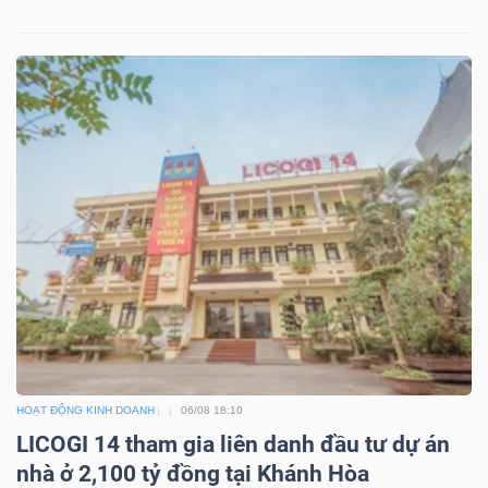
Dữ
liệu
tài
chính
HOẠT ĐỘNG KINH DOANH
06/08 18:10
LICOGI 14 tham gia liên danh đầu tư dự án
nhà ở 2,100 tỷ đồng tại Khánh Hòa