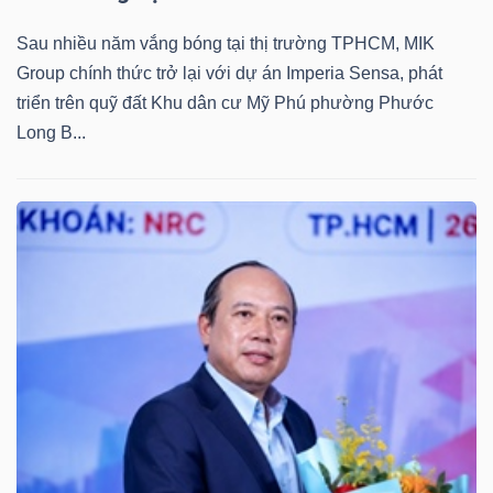
Mã
Sau nhiều năm vắng bóng tại thị trường TPHCM, MIK
chứng
Group chính thức trở lại với dự án Imperia Sensa, phát
khoán
triển trên quỹ đất Khu dân cư Mỹ Phú phường Phước
(-)
Long B...
Tất cả
Cổ phiếu
Chỉ số
Chứng chỉ quỹ
Chứng 
Lãnh
đạo
(-)
Tất cả
Người nội bộ
Người liên quan
Cổ đông lớn
Tin
tức
(-)