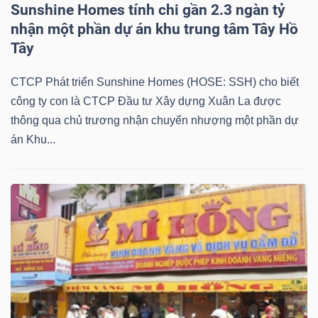
Sunshine Homes tính chi gần 2.3 ngàn tỷ
NGUYÊN
nhận một phần dự án khu trung tâm Tây Hồ
VẬT
Tây
LIỆU
CTCP Phát triển Sunshine Homes (HOSE: SSH) cho biết
công ty con là CTCP Đầu tư Xây dựng Xuân La được
thông qua chủ trương nhận chuyển nhượng một phần dự
CÔNG
án Khu...
NGHIỆP
TIÊU
DÙNG
KHÔNG
THIẾT