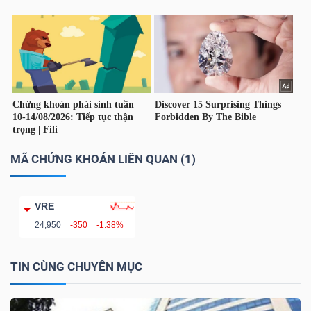
TÀI
CHÍNH
CÁ
NHÂN
PHÂN
MÃ CHỨNG KHOÁN LIÊN QUAN (1)
TÍCH
VIETSTOCKFINANCE
VRE
24,950
-350
-1.38%
TIN CÙNG CHUYÊN MỤC
VĨ
MÔ