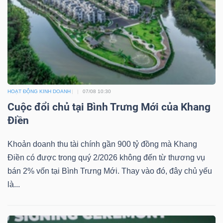
ngữ
(-)
Dịch
vụ
(-)
HOẠT ĐỘNG KINH DOANH
07/08 10:30
Cuộc đổi chủ tại Bình Trưng Mới của Khang
Đào
Điền
tạo
Khoản doanh thu tài chính gần 900 tỷ đồng mà Khang
Điền có được trong quý 2/2026 không đến từ thương vụ
bán 2% vốn tại Bình Trưng Mới. Thay vào đó, đây chủ yếu
là...
Sách
tài
chính