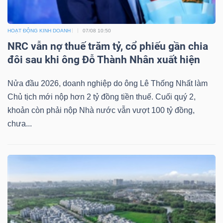
Bài
HOẠT ĐỘNG KINH DOANH
07/08 10:50
viết
NRC vẫn nợ thuế trăm tỷ, cổ phiếu gần chia
của
đôi sau khi ông Đỗ Thành Nhân xuất hiện
tác
giả
Nửa đầu 2026, doanh nghiệp do ông Lê Thống Nhất làm
(-)
Chủ tịch mới nộp hơn 2 tỷ đồng tiền thuế. Cuối quý 2,
khoản còn phải nộp Nhà nước vẫn vượt 100 tỷ đồng,
Báo
chưa...
cáo
phân
tích
(-)
Thuật