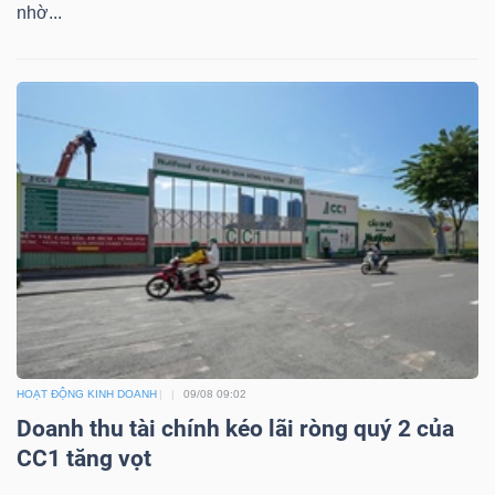
nhờ...
TRÁI
PHIẾU
CÔNG
CỤ
ĐẦU
TƯ
HOẠT ĐỘNG KINH DOANH
09/08 09:02
TRUY
Doanh thu tài chính kéo lãi ròng quý 2 của
XUẤT
CC1 tăng vọt
DỮ