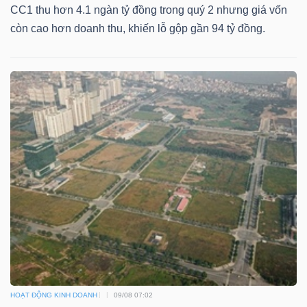
LIỆU
CC1 thu hơn 4.1 ngàn tỷ đồng trong quý 2 nhưng giá vốn
còn cao hơn doanh thu, khiến lỗ gộp gần 94 tỷ đồng.
Ngành
(-)
VS-
SECTOR
NĂNG
LƯỢNG
HOẠT ĐỘNG KINH DOANH
09/08 07:02