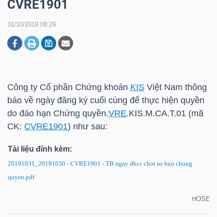
CVRE1901
31/10/2019 08:29
DOANH
NGHIỆP
Công ty Cổ phần Chứng khoán
KIS
Việt Nam thông
BẤT
báo về ngày đăng ký cuối cùng để thực hiện quyền
ĐỘNG
do đáo hạn Chứng quyền.
VRE
.
KIS
.M.CA.T.01 (mã
SẢN
CK:
CVRE1901
) như sau:
Tài liệu đính kèm:
TÀI
20191031_20191030 -
CVRE1901
- TB ngay dkcc chot so huu chung
CHÍNH
quyen.pdf
HOSE
CVRE1901: Thông báo về ngày đăng ký cuối cùng