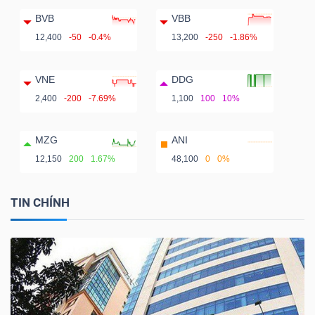
BVB
VBB
12,400
-50
-0.4%
13,200
-250
-1.86%
VNE
DDG
2,400
-200
-7.69%
1,100
100
10%
MZG
ANI
12,150
200
1.67%
48,100
0
0%
TIN CHÍNH