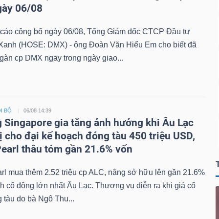
gày 06/08
 cáo công bố ngày 06/08, Tổng Giám đốc CTCP Đầu tư
Xanh (HOSE: DMX) - ông Đoàn Văn Hiểu Em cho biết đã
gàn cp DMX ngay trong ngày giao...
I BỘ
06/08 14:39
 Singapore gia tăng ảnh hưởng khi Âu Lạc
ị cho đại kế hoạch đóng tàu 450 triệu USD,
earl thâu tóm gần 21.6% vốn
rl mua thêm 2.52 triệu cp ALC, nâng sở hữu lên gần 21.6%
nh cổ đông lớn nhất Âu Lạc. Thương vụ diễn ra khi giá cổ
 tàu do bà Ngô Thu...