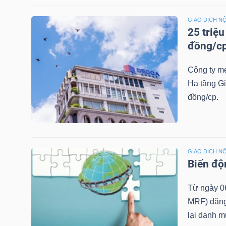
GIAO DỊCH NỘ
25 triệ
TRÁI
đồng/c
PHIẾU
Công ty mẹ
Hạ tầng G
đồng/cp.
CÔNG
CỤ
ĐẦU
TƯ
GIAO DỊCH NỘ
Biến độ
Từ ngày 0
TRUY
MRF) đăng
XUẤT
lại danh m
DỮ