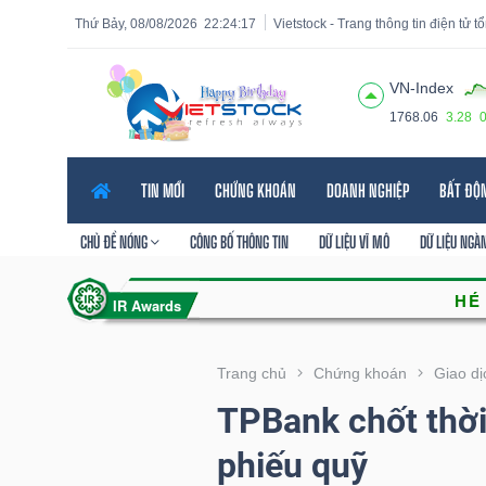
Thứ Bảy, 08/08/2026
22:24:19
Vietstock - Trang thông tin điện tử 
VN-Index
1768.06
3.28
Tất cả
Tính năng
Ngành
Mã chứng khoán
Lãnh
TIN MỚI
CHỨNG KHOÁN
DOANH NGHIỆP
BẤT ĐỘ
Tính
năng
CHỦ ĐỀ NÓNG
CÔNG BỐ THÔNG TIN
DỮ LIỆU VĨ MÔ
DỮ LIỆU NGÀ
(-)
VIETSTOCK
Trang chủ
Chứng khoán
Giao dị
TPBank chốt thời 
CHỨNG
phiếu quỹ
KHOÁN