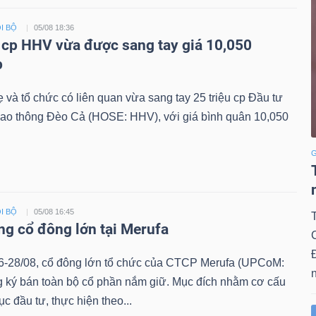
I BỘ
05/08 18:36
u cp HHV vừa được sang tay giá 10,050
p
 và tổ chức có liên quan vừa sang tay 25 triệu cp Đầu tư
iao thông Đèo Cả (HOSE: HHV), với giá bình quân 10,050
G
I BỘ
05/08 16:45
ng cổ đông lớn tại Merufa
6-28/08, cổ đông lớn tổ chức của CTCP Merufa (UPCoM:
n
 ký bán toàn bộ cổ phần nắm giữ. Mục đích nhằm cơ cấu
ục đầu tư, thực hiện theo...