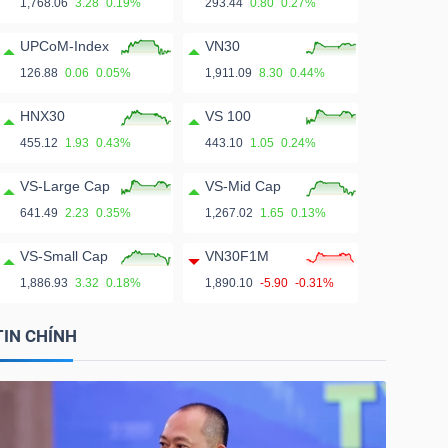
1,768.06
3.28
0.19%
293.44
0.80
0.27%
UPCoM-Index
VN30
126.88
0.06
0.05%
1,911.09
8.30
0.44%
HNX30
VS 100
455.12
1.93
0.43%
443.10
1.05
0.24%
VS-Large Cap
VS-Mid Cap
641.49
2.23
0.35%
1,267.02
1.65
0.13%
VS-Small Cap
VN30F1M
1,886.93
3.32
0.18%
1,890.10
-5.90
-0.31%
TIN CHÍNH