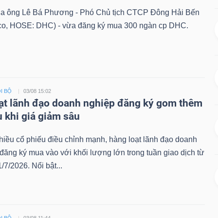
ủa ông Lê Bá Phương - Phó Chủ tịch CTCP Đông Hải Bến
co, HOSE: DHC) - vừa đăng ký mua 300 ngàn cp DHC.
I BỘ
03/08 15:02
ạt lãnh đạo doanh nghiệp đăng ký gom thêm
u khi giá giảm sâu
hiều cổ phiếu điều chỉnh mạnh, hàng loạt lãnh đạo doanh
đăng ký mua vào với khối lượng lớn trong tuần giao dịch từ
/7/2026. Nổi bật...