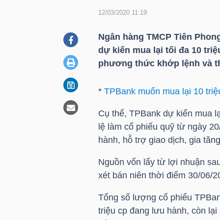
12/03/2020 11:19
DOANH
Ngân hàng TMCP Tiên Phon
NGHIỆP
dự kiến mua lại tối đa 10 tri
phương thức khớp lệnh và t
*
TPBank muốn mua lại 10 triệ
BẤT
ĐỘNG
Cụ thể, TPBank dự kiến mua lại
SẢN
lệ làm cổ phiếu quỹ từ ngày 2
hành, hỗ trợ giao dịch, gia tăng
Nguồn vốn lấy từ lợi nhuận sau
TÀI
xét bán niên thời điểm 30/06/2
CHÍNH
Tổng số lượng cổ phiếu TPBank
triệu cp đang lưu hành, còn lạ