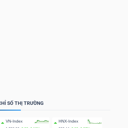
CHỈ SỐ THỊ TRƯỜNG
VN-Index
HNX-Index