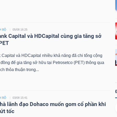
I BỘ
05/08 16:25
ank Capital và HDCapital cùng gia tăng sở
 PET
 Capital và HDCapital nhiều khả năng đã chi tổng cộng
 đồng để gia tăng sở hữu tại Petrosetco (PET) thông qua
ch thỏa thuận trong...
I BỘ
03/08 15:41
hà lãnh đạo Dohaco muốn gom cổ phần khi
bứt tốc