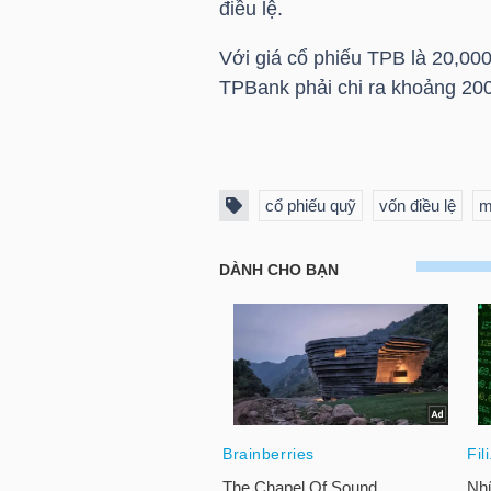
điều lệ.
HÀNG
HÓA
Với giá cổ phiếu
TPB
là 20,000
TPBank phải chi ra khoảng 200 
KINH
TẾ
cổ phiếu quỹ
vốn điều lệ
m
THẾ
GIỚI
ĐÔNG
DƯƠNG