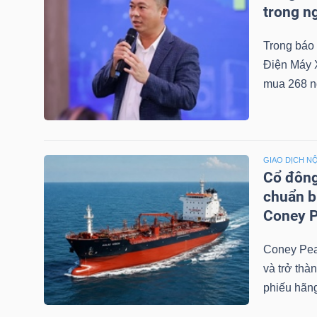
trong n
Trong báo
NGÀNH
Điện Máy 
mua 268 n
DOANH
NGHIỆP
GIAO DỊCH NỘ
Cổ đông
chuẩn b
CỔ
Coney P
PHIẾU
Coney Pea
và trở thà
phiếu hãng
PHÁI
SINH