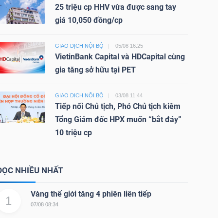
25 triệu cp HHV vừa được sang tay
giá 10,050 đồng/cp
GIAO DỊCH NỘI BỘ
05/08 16:25
VietinBank Capital và HDCapital cùng
gia tăng sở hữu tại PET
GIAO DỊCH NỘI BỘ
03/08 11:44
Tiếp nối Chủ tịch, Phó Chủ tịch kiêm
Tổng Giám đốc HPX muốn “bắt đáy”
10 triệu cp
ĐỌC NHIỀU NHẤT
Vàng thế giới tăng 4 phiên liên tiếp
1
07/08 08:34