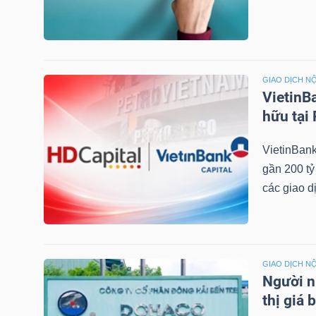
LIỆU
Ngành
(-)
GIAO DỊCH NỘ
VietinB
VS-
hữu tại
SECTOR
VietinBank
gần 200 tỷ
các giao dị
NĂNG
LƯỢNG
GIAO DỊCH NỘ
Người n
thị giá 