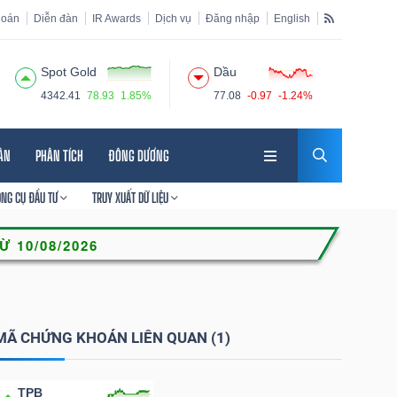
hoán
Diễn đàn
IR Awards
Dịch vụ
Đăng nhập
English
Spot Gold
Dầu
4342.41
78.93
1.85%
77.08
-0.97
-1.24%
HÂN
PHÂN TÍCH
ĐÔNG DƯƠNG
ÔNG CỤ ĐẦU TƯ
TRUY XUẤT DỮ LIỆU
MÃ CHỨNG KHOÁN LIÊN QUAN (1)
TPB