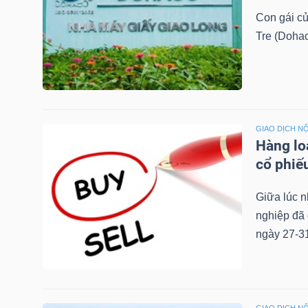
NGUYÊN
Con gái c
VẬT
Tre (Doha
LIỆU
GIAO DỊCH NỘ
CÔNG
Hàng lo
NGHIỆP
cổ phiế
Giữa lúc n
nghiệp đã 
ngày 27-31
TIÊU
DÙNG
KHÔNG
THIẾT