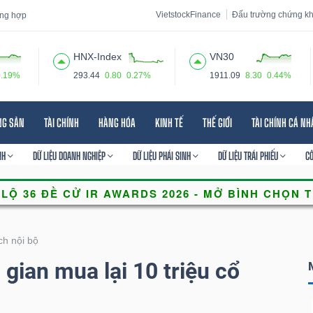
VietstockFinance
Đấu trường chứng k
tổng hợp
HNX-Index
VN30
0.19%
293.44
0.80
0.27%
1911.09
8.30
0.44%
 đạo
Tin tức
Báo cáo phân tích
Thuật ngữ
Dịch vụ
NG SẢN
TÀI CHÍNH
HÀNG HÓA
KINH TẾ
THẾ GIỚI
TÀI CHÍNH CÁ N
NH
DỮ LIỆU DOANH NGHIỆP
DỮ LIỆU PHÁI SINH
DỮ LIỆU TRÁI PHIẾU
C
ch nội bộ
gian mua lại 10 triệu cổ