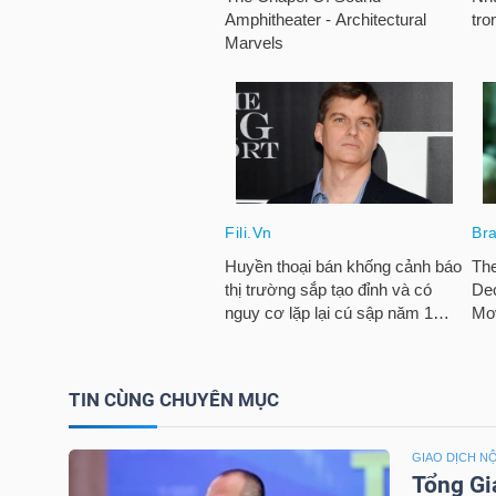
TÀI
CHÍNH
CÁ
NHÂN
PHÂN
TÍCH
VIETSTOCKFINANCE
TIN CÙNG CHUYÊN MỤC
VĨ
GIAO DỊCH NỘ
MÔ
Tổng Gi